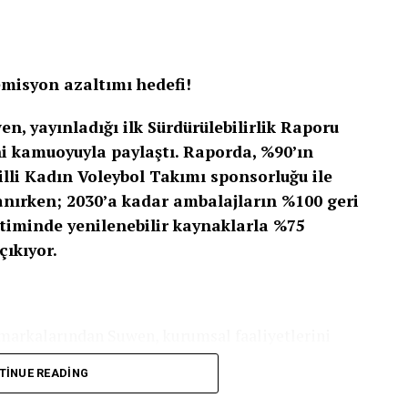
 ürün geliştirme yatırımları ve yurt dışı açılım
 iç giyim kategorisinde konumunu güçlendirirken
emisyon azaltımı hedefi!
n, yayınladığı ilk Sürdürülebilirlik Raporu
ini kamuoyuyla paylaştı. Raporda, %90’ın
illi Kadın Voleybol Takımı sponsorluğu ile
lanırken; 2030’a kadar ambalajların %100 geri
timinde yenilenebilir kaynaklarla %75
çıkıyor.
 markalarından Suwen, kurumsal faaliyetlerini
arıyla bütüncül olarak ele aldığı 2024
TINUE READING
Kamu Gözetimi, Muhasebe ve Denetim Standartları