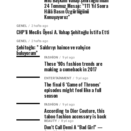
MİG Başkanı Vahap Şehitoğlu’ndan
24 Temmuz Mesajı: “111 Yıl Sonra
Hâlâ Basın Özgürlüğünü
Konuşuyoruz”
GENEL
2 hafta ago
CHP’li Meclis Üyesi A. Vahap Şehitoğlu İstifa Etti
GENEL
2 hafta ago
Şehitoğlu: ” Saldırıyı haince ve vahşice
buluyorum”
FASHION
9 yıl ago
These ’90s fashion trends are
making a comeback in 2017
ENTERTAINMENT
9 yıl ago
The final 6 ‘Game of Thrones’
episodes might feel like a full
season
FASHION
9 yıl ago
According to Dior Couture, this
taboo fashion accessory is back
BEAUTY
8 yıl ago
Don’t Call Demi A “Bad Girl” —