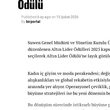
Ödülü
Published
6 ay ago
on
15 Şubat 2026
By
birportal
Suwen Genel Müdürü ve Yönetim Kurulu Üye
düzenlenen Altın Lider Ödülleri 2025 kap
seçilerek Altın Lider Ödülü’ne layık görül
Kadın iç giyim ve moda perakendesi; değişe
alışkanlıkları ve global rekabetin etkisiy
arasında yer alıyor. Operasyonel çeviklik
büyüme stratejileri ise bu yeni dönemin bel
Bu dönüşüm sürecinde istikrarlı büyüme 