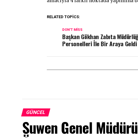
amacıyla 4 farklı noktada yapımına b
RELATED TOPICS:
DON'T MISS
Başkan Gökhan Zabıta Müdürlü
Personelleri İle Bir Araya Geldi
GÜNCEL
Suwen Genel Müdürü A