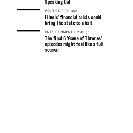
Speaking Out
POLITICS
9 yıl ago
Illinois’ financial crisis could
bring the state to a halt
ENTERTAINMENT
9 yıl ago
The final 6 ‘Game of Thrones’
episodes might feel like a full
season