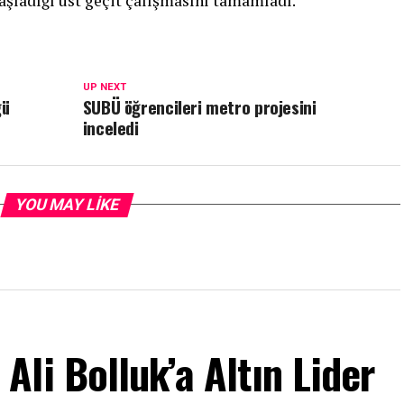
aşladığı üst geçit çalışmasını tamamladı.
UP NEXT
ğü
SUBÜ öğrencileri metro projesini
inceledi
YOU MAY LIKE
li Bolluk’a Altın Lider