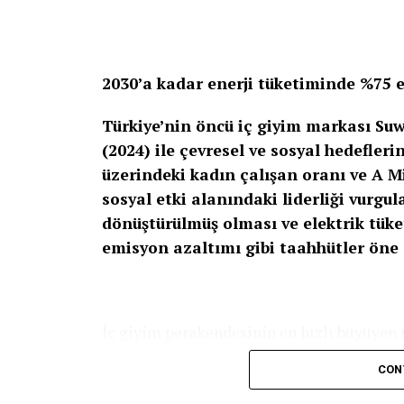
Özellikle çok kanallı perakende stratejisi,
hamleleriyle ölçek büyüten marka, kadın
global bir oyuncu olma yolunda ilerliyor.
2030’a kadar enerji tüketiminde %75 
Türkiye’nin öncü iç giyim markası Suwe
(2024) ile çevresel ve sosyal hedefler
üzerindeki kadın çalışan oranı ve A M
sosyal etki alanındaki liderliği vurgu
dönüştürülmüş olması ve elektrik tüke
emisyon azaltımı gibi taahhütler öne 
İç giyim perakendesinin en hızlı büyüyen
çevresel, sosyal ve yönetişim (ESG) boyutl
CON
Sürdürülebilirlik Raporu’nu yayımladı. 