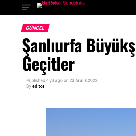
GÜNCEL
Şanlıurfa Büyükş
Geçitler
Published
4 yıl ago
on
23 Aralık 2022
By
editor