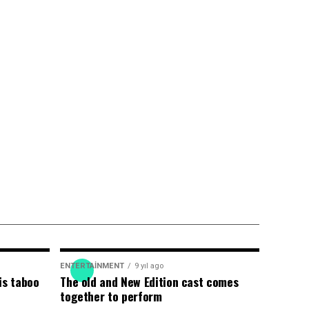
ENTERTAINMENT
9 yıl ago
is taboo
The old and New Edition cast comes
together to perform