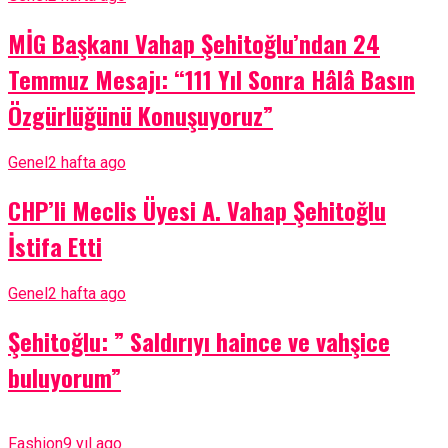
MİG Başkanı Vahap Şehitoğlu’ndan 24
Temmuz Mesajı: “111 Yıl Sonra Hâlâ Basın
Özgürlüğünü Konuşuyoruz”
Genel
2 hafta ago
CHP’li Meclis Üyesi A. Vahap Şehitoğlu
İstifa Etti
Genel
2 hafta ago
Şehitoğlu: ” Saldırıyı haince ve vahşice
buluyorum”
Fashion
9 yıl ago