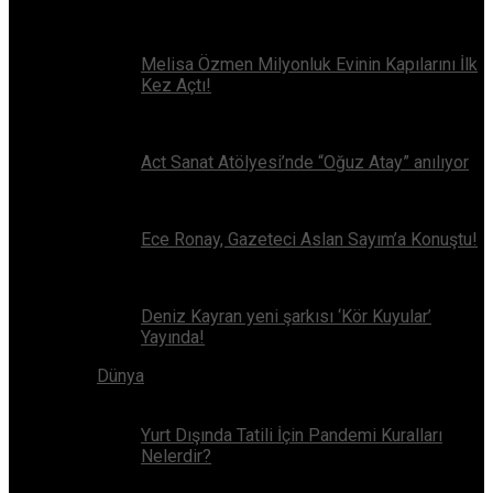
Melisa Özmen Milyonluk Evinin Kapılarını İlk
Kez Açtı!
Act Sanat Atölyesi’nde “Oğuz Atay” anılıyor
Ece Ronay, Gazeteci Aslan Sayım’a Konuştu!
Deniz Kayran yeni şarkısı ‘Kör Kuyular’
Yayında!
Dünya
Yurt Dışında Tatili İçin Pandemi Kuralları
Nelerdir?