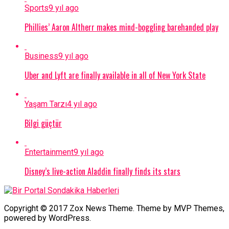
Sports
9 yıl ago
Phillies’ Aaron Altherr makes mind-boggling barehanded play
Business
9 yıl ago
Uber and Lyft are finally available in all of New York State
Yaşam Tarzı
4 yıl ago
Bilgi güçtür
Entertainment
9 yıl ago
Disney’s live-action Aladdin finally finds its stars
Copyright © 2017 Zox News Theme. Theme by MVP Themes,
powered by WordPress.