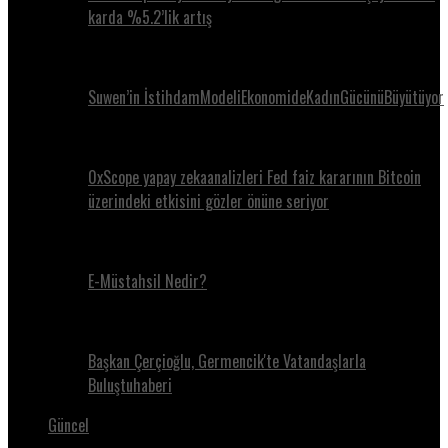
karda %5.2’lik artış
Suwen’in İstihdamModeliEkonomideKadınGücünüBüyütüyor
0xScope yapay zekaanalizleri Fed faiz kararının Bitcoin
üzerindeki etkisini gözler önüne seriyor
E-Müstahsil Nedir?
Başkan Çerçioğlu, Germencik'te Vatandaşlarla
Buluştuhaberi
Güncel