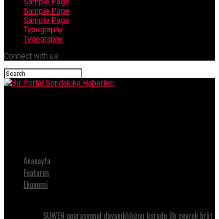
Sample Page
Sample Page
Sample Page
Typography
Typography
Connect with us
Bir Portal Sondakika Haberleri
Veni Vidi Göz Grup’tan Oftalmolojiye Bilimsel Katkı: “VAlue ile
Oftalmolojiye Değer Katıyoruz” Sempozyumu Gerçekleştirildi
Anasayfa
Features
Ekonomi
SUWEN operasyonel dayanıklılığını korudu İlk çeyrek brüt