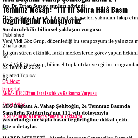
Op. Dr. Ertan Sunay, şunları söyledi:
Temmuz Mesajı: “111 Yıl Sonra Hâlâ Basın
“Göz sağlığı alanında bilimsel gelişmeleri yakından takip etm
Özgürlüğünü Konuşuyoruz”
Sürdürülebilir bilimsel yaklaşım vurgusu
Published
Veni Vidi Göz Grup, düzenlediği bu sempozyum ile yalnızca mev
2 hafta ago
İki gün süren etkinlik, farklı merkezlerde görev yapan hekiml
on
Veni Vidi Göz Grup, bilimsel toplantılar ve eğitim programlar
22 Temmuz 2026
Related Topics:
By
Up Next
birportal
ANKA-DER 33’ten Tarafsızlık ve Kalkınma Vurgusu
Don't Miss
MİG Başkanı A. Vahap Şehitoğlu, 24 Temmuz Basında
Sansürün Kaldırılışı’nın 111. yılı dolayısıyla
İş Süreçlerinde Entegre Yönetim Yaklaşımı
yayımladığı mesajda basın özgürlüğüne dikkat çekti.
İşte o detaylar.