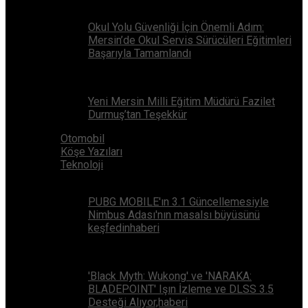
Okul Yolu Güvenliği İçin Önemli Adım:
Mersin’de Okul Servis Sürücüleri Eğitimleri
Başarıyla Tamamlandı
Yeni Mersin Milli Eğitim Müdürü Fazilet
Durmuş’tan Teşekkür
Otomobil
Köşe Yazıları
Teknoloji
PUBG MOBILE'ın 3.1 Güncellemesiyle
Nimbus Adası'nın masalsı büyüsünü
keşfedinhaberi
'Black Myth: Wukong' ve 'NARAKA:
BLADEPOINT' Işın İzleme ve DLSS 3.5
Desteği Alıyor,haberi