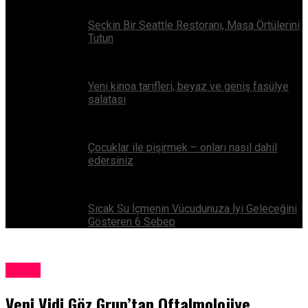
Seçkin Bir Seattle Restoranı, Masa Örtülerini
Tutun
Yeni kinoa tarifleri, beyaz ve geniş fasülye
salatası
Çocuklar ile pişirmek – onları nasıl dahil
edersiniz
Sıcak Su İçmenin Vücudunuza İyi Geleceğini
Gösteren 6 Sebep
Genel
Veni Vidi Göz Grup’tan Oftalmolojiye