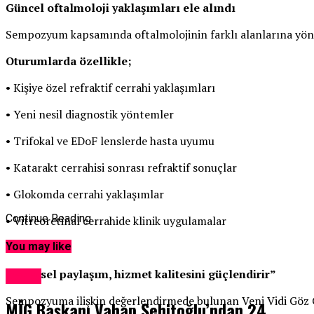
Güncel oftalmoloji yaklaşımları ele alındı
Sempozyum kapsamında oftalmolojinin farklı alanlarına yönelik 
Oturumlarda özellikle;
• Kişiye özel refraktif cerrahi yaklaşımları
• Yeni nesil diagnostik yöntemler
• Trifokal ve EDoF lenslerde hasta uyumu
• Katarakt cerrahisi sonrası refraktif sonuçlar
• Glokomda cerrahi yaklaşımlar
Continue Reading
• Vitreoretinal cerrahide klinik uygulamalar
ele alındı.
You may like
“Bilimsel paylaşım, hizmet kalitesini güçlendirir”
Genel
Sempozyuma ilişkin değerlendirmede bulunan Veni Vidi Göz Gr
MİG Başkanı Vahap Şehitoğlu’ndan 24