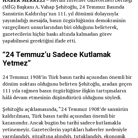
HABER MERKEZİ
– Mersin İnternet Gazetecileri Derneği
(MİG) Başkanı A. Vahap Şehitoğlu, 24 Temmuz Basında
Sansürün Kaldırılışı’nın 111. yıl dönümü dolayısıyla
yayımladığı mesajda, basın özgürlüğünün demokrasinin
vazgeçilmez unsurlarından biri olduğunu belirterek,
gazetecilerin hiçbir baskı altında kalmadan görev
yapabilmesi gerektiğini ifade etti.
“24 Temmuz’u Sadece Kutlamak
Yetmez”
24 Temmuz 1908’in Türk basın tarihi açısından önemli bir
dönüm noktası olduğunu belirten Şehitoğlu, aradan geçen
111 yıla rağmen basın özgürlüğüne ilişkin tartışmaların
hâlâ devam etmesinin düşündürücü olduğunu söyledi.
Şehitoğlu açıklamasında, “24 Temmuz 1908’de sansürün
kaldırılması, Türk basın tarihi açısından önemli bir
kazanımdır. Ancak bugün bu tarihi sadece kutlamakla
yetinemeyiz. Gazetecilerin yaptıkları haberler nedeniyle
yargılandığı, gözaltına alındığı, tutuklandığı, ekonomik