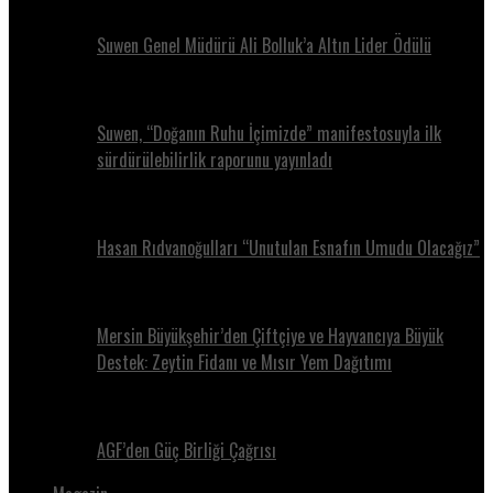
Suwen Genel Müdürü Ali Bolluk’a Altın Lider Ödülü
Suwen, “Doğanın Ruhu İçimizde” manifestosuyla ilk
sürdürülebilirlik raporunu yayınladı
Hasan Rıdvanoğulları “Unutulan Esnafın Umudu Olacağız”
Mersin Büyükşehir’den Çiftçiye ve Hayvancıya Büyük
Destek: Zeytin Fidanı ve Mısır Yem Dağıtımı
AGF’den Güç Birliği Çağrısı