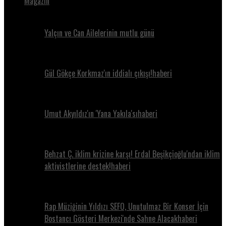
Magazin
Yalçın ve Can Ailelerinin mutlu günü
Gül Gökçe Korkmaz'ın iddialı çıkışı!haberi
Umut Akyıldız'ın 'Yana Yakıla'sıhaberi
Behzat Ç. iklim krizine karşı! Erdal Beşikçioğlu'ndan iklim
aktivistlerine destek!haberi
Rap Müziğinin Yıldızı SEFO, Unutulmaz Bir Konser İçin
Bostancı Gösteri Merkezi'nde Sahne Alacakhaberi