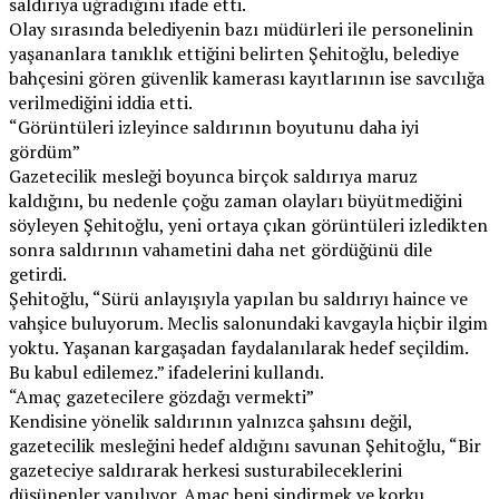
saldırıya uğradığını ifade etti.
Olay sırasında belediyenin bazı müdürleri ile personelinin
yaşananlara tanıklık ettiğini belirten Şehitoğlu, belediye
bahçesini gören güvenlik kamerası kayıtlarının ise savcılığa
verilmediğini iddia etti.
“Görüntüleri izleyince saldırının boyutunu daha iyi
gördüm”
Gazetecilik mesleği boyunca birçok saldırıya maruz
kaldığını, bu nedenle çoğu zaman olayları büyütmediğini
söyleyen Şehitoğlu, yeni ortaya çıkan görüntüleri izledikten
sonra saldırının vahametini daha net gördüğünü dile
getirdi.
Şehitoğlu, “Sürü anlayışıyla yapılan bu saldırıyı haince ve
vahşice buluyorum. Meclis salonundaki kavgayla hiçbir ilgim
yoktu. Yaşanan kargaşadan faydalanılarak hedef seçildim.
Bu kabul edilemez.” ifadelerini kullandı.
“Amaç gazetecilere gözdağı vermekti”
Kendisine yönelik saldırının yalnızca şahsını değil,
gazetecilik mesleğini hedef aldığını savunan Şehitoğlu, “Bir
gazeteciye saldırarak herkesi susturabileceklerini
düşünenler yanılıyor. Amaç beni sindirmek ve korku