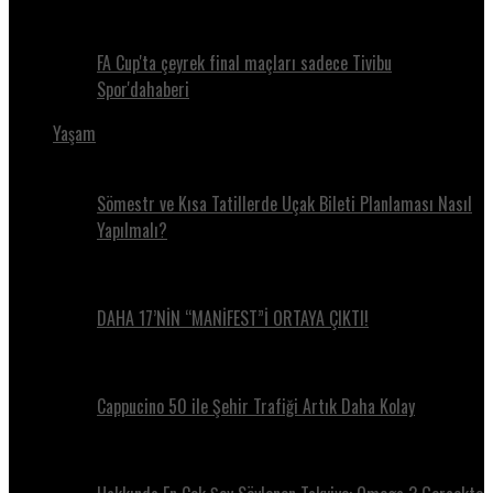
FA Cup'ta çeyrek final maçları sadece Tivibu
Spor'dahaberi
Yaşam
Sömestr ve Kısa Tatillerde Uçak Bileti Planlaması Nasıl
Yapılmalı?
DAHA 17’NİN “MANİFEST”İ ORTAYA ÇIKTI!
Cappucino 50 ile Şehir Trafiği Artık Daha Kolay