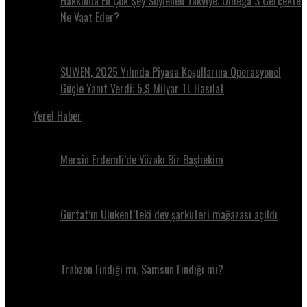
Hakkında En Çok Şey Söylenen Takviye: Omega 3 Gerçekte
Ne Vaat Eder?
SUWEN, 2025 Yılında Piyasa Koşullarına Operasyonel
Güçle Yanıt Verdi: 5,9 Milyar TL Hasılat
Yerel Haber
Mersin Erdemli’de Yüzakı Bir Başhekim
Gürtat’ın Ulukent’teki dev şarküteri mağazası açıldı
Trabzon Fındığı mı, Samsun Fındığı mı?