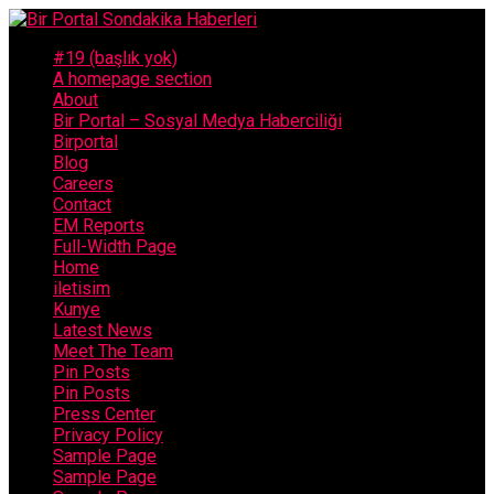
#19 (başlık yok)
A homepage section
About
Bir Portal – Sosyal Medya Haberciliği
Birportal
Blog
Careers
Contact
EM Reports
Full-Width Page
Home
iletisim
Kunye
Latest News
Meet The Team
Pin Posts
Pin Posts
Press Center
Privacy Policy
Sample Page
Sample Page