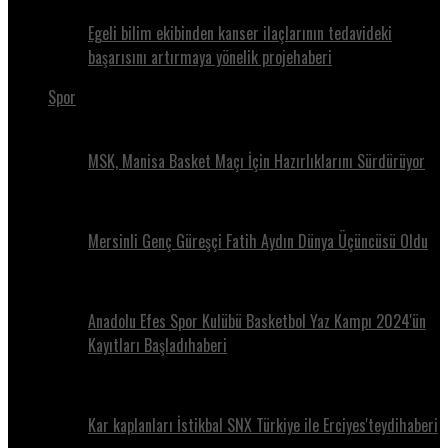
Egeli bilim ekibinden kanser ilaçlarının tedavideki
başarısını artırmaya yönelik projehaberi
Spor
MSK, Manisa Basket Maçı İçin Hazırlıklarını Sürdürüyor
Mersinli Genç Güreşçi Fatih Aydın Dünya Üçüncüsü Oldu
Anadolu Efes Spor Kulübü Basketbol Yaz Kampı 2024'ün
Kayıtları Başladıhaberi
Kar kaplanları İstikbal SNX Türkiye ile Erciyes'teydihaberi