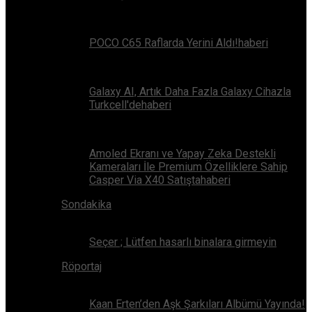
POCO C65 Raflarda Yerini Aldı!haberi
Galaxy AI, Artık Daha Fazla Galaxy Cihazla
Turkcell'dehaberi
Amoled Ekranı ve Yapay Zeka Destekli
Kameraları İle Premium Özelliklere Sahip
Casper Via X40 Satıştahaberi
Sondakika
Seçer ; Lütfen hasarlı binalara girmeyin
Röportaj
Kaan Erten’den Aşk Şarkıları Albümü Yayında!