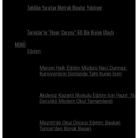
Tehlike Yaratan Metruk Binalar Yıkılıyor
Toroslar’ın “Hayır Çarşısı” 60 Bin Kişiye Ulaştı
MENÜ
Eğitim
Mersin Halk Eğitim Müdürü Naci Durmaz:
Kursiyerlerin Gönlünde Taht Kuran İsim
Akdeniz Kazanlı İlkokulu Eğitim İçin Hazır: 16
Derslikli Modern Okul Tamamlandı
Mezitli’de Okul Öncesi Eğitim: Başkan
Tuncer’den Büyük Başarı