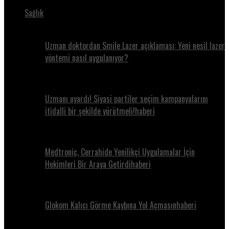
Sağlık
Uzman doktordan Smile Lazer açıklaması: Yeni nesil lazer
yöntemi nasıl uygulanıyor?
Uzmanı uyardı! Siyasi partiler seçim kampanyalarını
itidalli bir şekilde yürütmeli!haberi
Medtronic, Cerrahide Yenilikçi Uygulamalar İçin
Hekimleri Bir Araya Getirdihaberi
Glokom Kalıcı Görme Kaybına Yol Açmasınhaberi