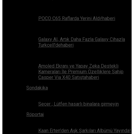
POCO C65 Raflarda Yerini Aldı!haberi
Galaxy AI, Artık Daha Fazla Galaxy Cihazla
Turkcell'dehaberi
Amoled Ekranı ve Yapay Zeka Destekli
Kameraları İle Premium Özelliklere Sahip
Casper Via X40 Satıştahaberi
Sondakika
Seçer ; Lütfen hasarlı binalara girmeyin
Röportaj
Kaan Erten’den Aşk Şarkıları Albümü Yayında!