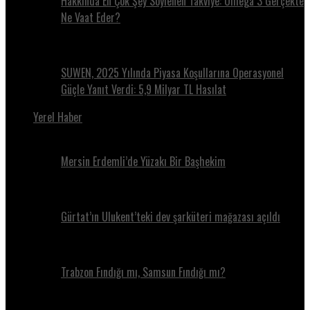
Hakkında En Çok Şey Söylenen Takviye: Omega 3 Gerçekte
Ne Vaat Eder?
SUWEN, 2025 Yılında Piyasa Koşullarına Operasyonel
Güçle Yanıt Verdi: 5,9 Milyar TL Hasılat
Yerel Haber
Mersin Erdemli’de Yüzakı Bir Başhekim
Gürtat’ın Ulukent’teki dev şarküteri mağazası açıldı
Trabzon Fındığı mı, Samsun Fındığı mı?