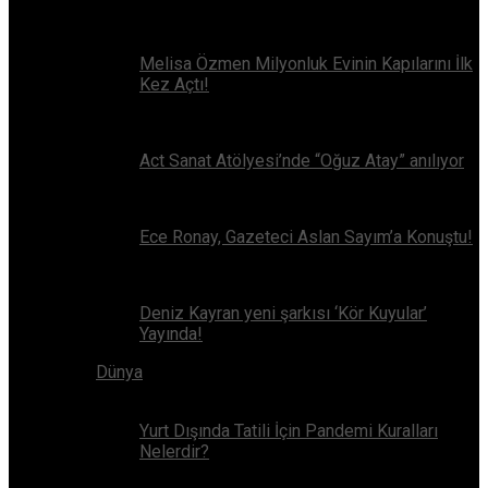
Melisa Özmen Milyonluk Evinin Kapılarını İlk
Kez Açtı!
Act Sanat Atölyesi’nde “Oğuz Atay” anılıyor
Ece Ronay, Gazeteci Aslan Sayım’a Konuştu!
Deniz Kayran yeni şarkısı ‘Kör Kuyular’
Yayında!
Dünya
Yurt Dışında Tatili İçin Pandemi Kuralları
Nelerdir?