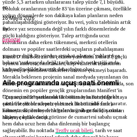
yüzde 5,3 artarken uluslararası talep yüzde 7,1 büyüdü.
on
Doluluk oranlarının yüzde 83’ün üzerine çıkması, özellikle
yoğun dönemlerde son dakikaya kalan planların neden
26 Mayıs 2026
pahalılaşabildiğini gösteriyor. Bu veri, yolcu talebinin artık
sadece yaz sezonunda değil yılın farklı dönemlerinde de
By
güçlü kaldığını gösteriyor. Talep arttığında ucuz
birportal
koltukların daha erken tükenmesi, merkezi otellerin
dolması ve popüler saatlerdeki uçuşların pahalılaşması
şaşırtıcı değil. Bu yüzden seyahat planını ‘yaklaştıkça
Kanal D’nin Bodrum’da çekilen yeni dizisi Daha 17, güçlü
bakarız’ anlayışıyla değil, tarih aralığı netleştiği anda
oyuncu kadrosu, tanıtımları, afişi ve merak uyandıran
kademeli şekilde kurmak daha doğru olur.
hikâyesiyle şimdiden dikkatleri üzerine çekmeyi başaradı.
Merakla beklenen projenin sanal medyada yayınlanan ön
Aile programında uçuş saati önemli
izlemesi heyecanı daha da artırdı. Paylaşılan tanıtımda, son
dönemin en popüler gençlik gruplarından Manifest’in
Uçuş seçimi tamamlandıktan sonra aynı rotayı farklı
“Zamansızdık” şarkısının ilk bölümde kullanıldığı ortaya
saatlerle yeniden kontrol etmek bazen ciddi fark yaratır.
çıktı. Üstelik bu sürpriz yalnızca ilk bölümle sınırlı
Sömestr dönemine denk gelen münih gezisi için cuma
kalmayacak; ilerleyen haftalarda grubun farklı şarkıları
akşamı çıkmak cazip görünse de cumartesi sabahı uçmak
hikâyeye eşlik edecek.
hem daha ucuz hem daha dinlenmiş bir başlangıç
sağlayabilir. Bu noktada
Tezfly uçak bileti
, tarih ve saat
alternatiflerini kontrol ederek daha dengeli bir karar