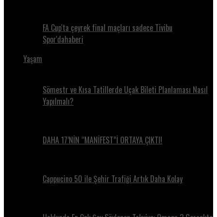
FA Cup'ta çeyrek final maçları sadece Tivibu
Spor'dahaberi
Yaşam
Sömestr ve Kısa Tatillerde Uçak Bileti Planlaması Nasıl
Yapılmalı?
DAHA 17’NİN “MANİFEST”İ ORTAYA ÇIKTI!
Cappucino 50 ile Şehir Trafiği Artık Daha Kolay