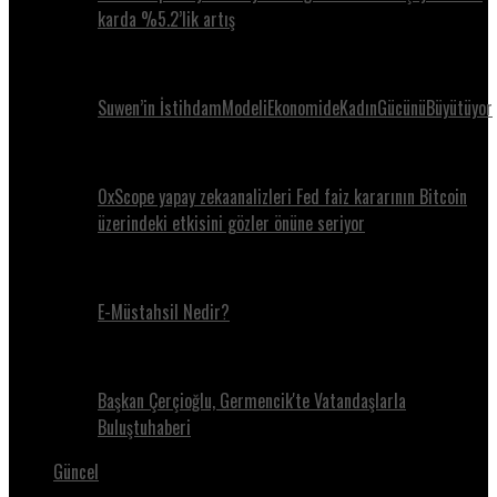
karda %5.2’lik artış
Suwen’in İstihdamModeliEkonomideKadınGücünüBüyütüyor
0xScope yapay zekaanalizleri Fed faiz kararının Bitcoin
üzerindeki etkisini gözler önüne seriyor
E-Müstahsil Nedir?
Başkan Çerçioğlu, Germencik'te Vatandaşlarla
Buluştuhaberi
Güncel