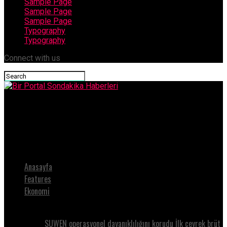
Sample Page
Sample Page
Sample Page
Typography
Typography
Connect with us
Bir Portal Sondakika Haberleri
Sömestr ve Kısa Tatillerde Uçak Bileti Planlaması Nasıl
Yapılmalı?
Anasayfa
Features
Ekonomi
SUWEN operasyonel dayanıklılığını korudu İlk çeyrek brüt