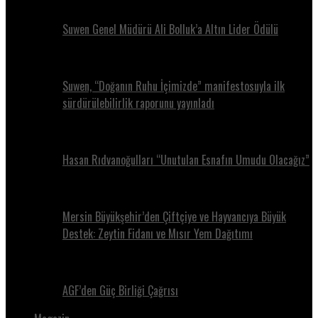
Suwen Genel Müdürü Ali Bolluk’a Altın Lider Ödülü
Suwen, “Doğanın Ruhu İçimizde” manifestosuyla ilk
sürdürülebilirlik raporunu yayınladı
Hasan Rıdvanoğulları “Unutulan Esnafın Umudu Olacağız”
Mersin Büyükşehir’den Çiftçiye ve Hayvancıya Büyük
Destek: Zeytin Fidanı ve Mısır Yem Dağıtımı
AGF’den Güç Birliği Çağrısı