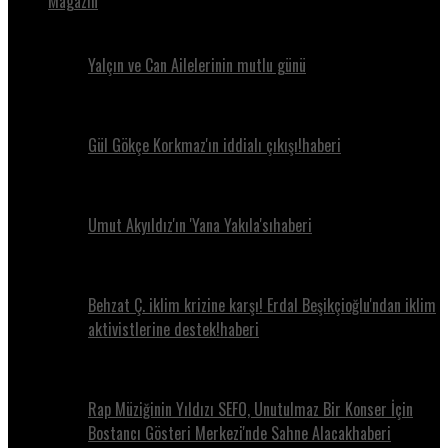
Magazin
Yalçın ve Can Ailelerinin mutlu günü
Gül Gökçe Korkmaz'ın iddialı çıkışı!haberi
Umut Akyıldız'ın 'Yana Yakıla'sıhaberi
Behzat Ç. iklim krizine karşı! Erdal Beşikçioğlu'ndan iklim
aktivistlerine destek!haberi
Rap Müziğinin Yıldızı SEFO, Unutulmaz Bir Konser İçin
Bostancı Gösteri Merkezi'nde Sahne Alacakhaberi