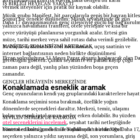
İŞ BİRLİĞİ HEYECAN YARATTI
vermek isteyenler için pratik bir kaynak olabilir.
Müzik grubu Manifest, hit parçalarıyla geniş bir hayran kitle
Somut bir örnekle düşünelim: Münih seyahatinde ilk gün
Daha 17 dayanışmasının genç izleyiciyle güçlü bir bağ kurulm
yalnızca havalimanı transferi, otele yerleşme ve kısa bir
çevre yürüyüşü planlanırsa yorgunluk azalır. Ertesi gün
müze, tarihi merkez veya sahil rotası daha verimli gezilebilir.
MANİFEST, ROMANTİZMİ ARTIRACAK
Bu küçük sıralama bile otel konumunun, uçuş saatinin ve
internet bağlantısının neden birlikte düşünülmesi
Ekran yolculuğuna 31 Mayıs Pazar akşamı başlayacak olan Daha 
gerektiğini gösterir. Çünkü seyahatte en pahalı kayıp çoğu
zaman para değil, yanlış plan yüzünden boşa geçen
zamandır.
GENÇLER HİKÂYENİN MERKEZİNDE
Konaklamada esneklik aramak
Genç oyuncuların kendi yaş gruplarındaki karakterlere hayat 
Konaklama seçimini sona bırakmak, özellikle yoğun
dönemlerde seçenekleri daraltır. Merkezi, temiz, ulaşımı
kolay ve esnek iptal sunan yerler erken dolabilir. Bu yüzden
SEVİLEN İSİMLER DE KADRODA
otel seçeneklerini incelemek
, seyahat tarihi netleştiğinde
Yönetmen koltuğunda Emre Kabakuşak’ın oturduğu Daha 17, gen
kontrol edilmesi gereken ilk başlıklardan biridir. Oteli
seçerken yalnızca yıldız sayısına değil, son yorumlara, giriş