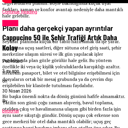
değerlendiren plandır. Böyle bakıldığında küçük fiyat
farkları, zaman ve konfor avantajı nedeniyle daha mantıklı
Continue Reading
hale gelebilir.
Yaşam
Planı daha gerçekçi yapan ayrıntılar
Cappucino 50 ile Şehir Trafiği Artık Daha
Seyahat planında küçük bir tablo hazırlamak da işe yarar.
Kolay
Bir sütuna uçuş saatleri, diğer sütuna otel giriş saati, şehir
merkezine ulaşım süresi ve ilk gün yapılacak işler
yazıldığında plan gözle görülür hale gelir. Bu yöntem
Published
özellikle iki veya üç kişilik yolculuklarda karışıklığı azaltır.
3 ay ago
Herkesin pasaport, bilet ve otel bilgisine erişebilmesi için
dosyaların ortak bir mesaj grubunda ya da çevrim dışı
on
erişilebilen bir klasörde tutulması faydalıdır.
30 Nisan 2026
Bir başka önemli nokta da dönüş gününü hafife almamaktır.
By
Tatilin son günü çoğu zaman alışveriş, bavul toplama,
otelden çıkış ve havalimanına ulaşım gibi birden fazla işin
birportal
aynı saate sıkıştığı gündür. Dönüş uçuşu çok erkense son
gece merkezi bir otel daha mantıklı olabilir; uçuş geç
saatteyse bagaj bırakma imkanı olan oteller öne çıkar. Bu