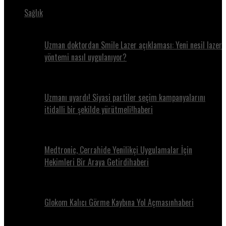
Sağlık
Uzman doktordan Smile Lazer açıklaması: Yeni nesil lazer
yöntemi nasıl uygulanıyor?
Uzmanı uyardı! Siyasi partiler seçim kampanyalarını
itidalli bir şekilde yürütmeli!haberi
Medtronic, Cerrahide Yenilikçi Uygulamalar İçin
Hekimleri Bir Araya Getirdihaberi
Glokom Kalıcı Görme Kaybına Yol Açmasınhaberi