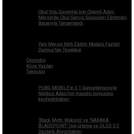
Okul Yolu Güvenliği İçin Önemli Adım:
Mersin’de Okul Servis Sürücüleri Eğitimleri
Başarıyla Tamamlandı
Yeni Mersin Milli Eğitim Müdürü Fazilet
Durmuş’tan Teşekkür
Otomobil
Köşe Yazıları
Teknoloji
PUBG MOBILE'ın 3.1 Güncellemesiyle
Nimbus Adası'nın masalsı büyüsünü
keşfedinhaberi
'Black Myth: Wukong' ve 'NARAKA:
BLADEPOINT' Işın İzleme ve DLSS 3.5
Desteği Alıyor,haberi