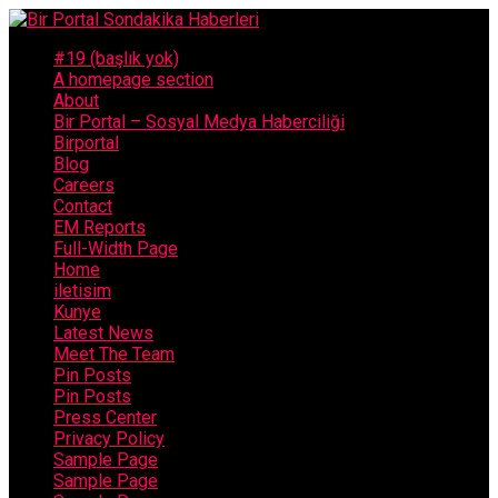
#19 (başlık yok)
A homepage section
About
Bir Portal – Sosyal Medya Haberciliği
Birportal
Blog
Careers
Contact
EM Reports
Full-Width Page
Home
iletisim
Kunye
Latest News
Meet The Team
Pin Posts
Pin Posts
Press Center
Privacy Policy
Sample Page
Sample Page