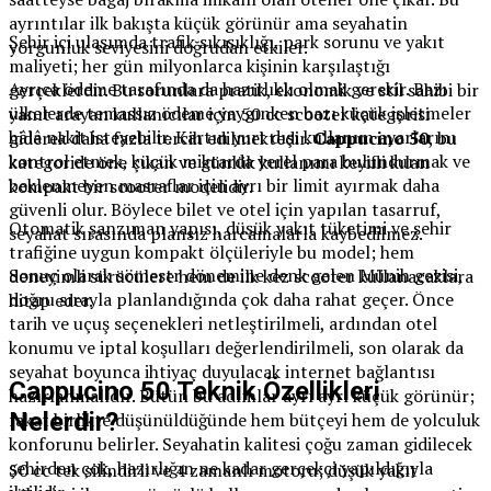
ayrıntılar ilk bakışta küçük görünür ama seyahatin
Şehir içi ulaşımda trafik sıkışıklığı, park sorunu ve yakıt
yorgunluk seviyesini doğrudan etkiler.
maliyeti; her gün milyonlarca kişinin karşılaştığı
Ayrıca ödeme tarafında da hazırlıklı olmak gerekir. Bazı
gerçeklerdir. Bu sorunlara pratik, ekonomik ve stil sahibi bir
ülkelerde temassız ödeme yaygınken bazı küçük işletmeler
yanıt arayan kullanıcılar için 50 cc scooter kategorisi
hâlâ nakit isteyebilir. Kartın yurt dışı kullanım ayarlarını
giderek daha fazla tercih edilmektedir.
Cappucino 50
, bu
kontrol etmek, küçük miktarda yerel para bulundurmak ve
kategoride öne çıkan ve günlük kullanımı keyifli kılan
beklenmeyen masraflar için ayrı bir limit ayırmak daha
kompakt bir scooter modelidir.
güvenli olur. Böylece bilet ve otel için yapılan tasarruf,
Otomatik şanzıman yapısı, düşük yakıt tüketimi ve şehir
seyahat sırasında plansız harcamalarla kaybedilmez.
trafiğine uygun kompakt ölçüleriyle bu model; hem
Sonuç olarak sömestr dönemine denk gelen Münih gezisi,
deneyimli sürücülere hem de ilk kez scooter kullanacaklara
doğru sırayla planlandığında çok daha rahat geçer. Önce
hitap eder.
tarih ve uçuş seçenekleri netleştirilmeli, ardından otel
konumu ve iptal koşulları değerlendirilmeli, son olarak da
seyahat boyunca ihtiyaç duyulacak internet bağlantısı
Cappucino 50 Teknik Özellikleri
hazırlanmalıdır. Bütün bu adımlar ayrı ayrı küçük görünür;
Nelerdir?
fakat birlikte düşünüldüğünde hem bütçeyi hem de yolculuk
konforunu belirler. Seyahatin kalitesi çoğu zaman gidilecek
şehirden çok, hazırlığın ne kadar gerçekçi yapıldığıyla
50 cc tek silindirli ve 4 zamanlı motoru; düşük yakıt