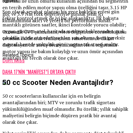
ilgilidir.
tüketimi ile uzun ömürlü kullanım açısından bu segmentin
en tercih edilen motor yapısı olma özelliğini taşır. 3.15 HP
Son olarak seyahat planını bir gece bekletip ertesi gün
güç ve 3.9 Nm tork değerleriyle günlük şehir içi
tekrar kontrol etmek de iyi bir alışkanlıktır. İlk bakışta
kullanımında akıcı ve yeterli bir performans sunar.
mantıklı görünen saatler, ikinci kontrolde yorucu olabilir;
uygun görünen otel, haritada merkeze beklenenden uzak
Otomatik CVT şanzımanı; vites değiştirme zorunluluğunu
çıkabilir. Acele etmeden yapılan son okuma, hem gereksiz
ortadan kaldırarak trafikte hem rahat hem de dikkat
masrafı hem de yolculuk günü yaşanacak stresi azaltır.
dağıtmayan bir sürüş deneyimi sağlar. Hava soğutmalı
motor yapısı ise bakım kolaylığı ve uzun ömür açısından
Related Topics:
avantajlı bir tercih olarak öne çıkar.
Don't Miss
DAHA 17’NİN “MANİFEST”İ ORTAYA ÇIKTI!
50 cc Scooter Neden Avantajlıdır?
50 cc scooterların kullanıcılar için en belirgin
avantajlarından biri; MTV ve zorunlu trafik sigortası
yükümlülüğünden muaf olmasıdır. Bu özellik; yıllık sahiplik
maliyetini belirgin biçimde düşüren pratik bir avantaj
olarak öne çıkar.