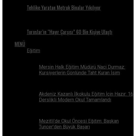
Tehlike Yaratan Metruk Binalar Yıkılıyor
Toroslar’ın “Hayır Çarşısı” 60 Bin Kişiye Ulaştı
MENÜ
Eğitim
Mersin Halk Eğitim Müdürü Naci Durmaz:
Kursiyerlerin Gönlünde Taht Kuran İsim
Akdeniz Kazanlı İlkokulu Eğitim İçin Hazır: 16
Derslikli Modern Okul Tamamlandı
Mezitli’de Okul Öncesi Eğitim: Başkan
Tuncer’den Büyük Başarı