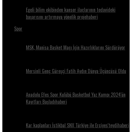
Egeli bilim ekibinden kanser ilaçlarının tedavideki
başarısını artırmaya yönelik projehaberi
Spor
MSK, Manisa Basket Maçı İçin Hazırlıklarını Sürdürüyor
Mersinli Genç Güreşçi Fatih Aydın Dünya Üçüncüsü Oldu
Anadolu Efes Spor Kulübü Basketbol Yaz Kampı 2024'ün
Kayıtları Başladıhaberi
Kar kaplanları İstikbal SNX Türkiye ile Erciyes'teydihaberi