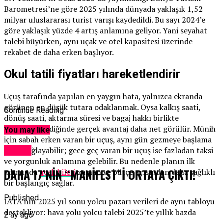
Barometresi’ne göre 2025 yılında dünyada yaklaşık 1,52
milyar uluslararası turist varışı kaydedildi. Bu sayı 2024’e
göre yaklaşık yüzde 4 artış anlamına geliyor. Yani seyahat
talebi büyürken, aynı uçak ve otel kapasitesi üzerinde
rekabet de daha erken başlıyor.
Okul tatili fiyatları hareketlendirir
Uçuş tarafında yapılan en yaygın hata, yalnızca ekranda
görünen en düşük tutara odaklanmak. Oysa kalkış saati,
Continue Reading
dönüş saati, aktarma süresi ve bagaj hakkı birlikte
değerlendirildiğinde gerçek avantaj daha net görülür. Münih
You may like
için sabah erken varan bir uçuş, aynı gün gezmeye başlama
şansı sağlayabilir; gece geç varan bir uçuş ise fazladan taksi
Yaşam
ve yorgunluk anlamına gelebilir. Bu nedenle planın ilk
DAHA 17’NİN “MANİFEST”İ ORTAYA ÇIKTI!
adımında
uçak bileti
zaman ve bütçe açısından daha sağlıklı
bir başlangıç sağlar.
Published
IATA’nın 2025 yıl sonu yolcu pazarı verileri de aynı tabloyu
destekliyor: hava yolu yolcu talebi 2025’te yıllık bazda
2 ay ago