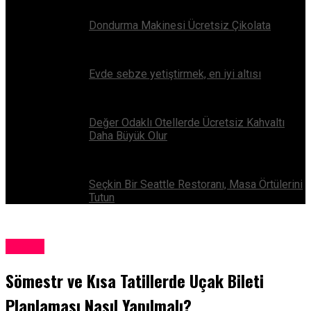
Dondurma Makinesi Ücretsiz Çikolata
Evde sebze yetiştirmek, en iyi altısı
Değer Odaklı Otellerde Ücretsiz Kahvaltı
Daha Büyük Olur
Seçkin Bir Seattle Restoranı, Masa Örtülerini
Tutun
Yaşam
Sömestr ve Kısa Tatillerde Uçak Bileti
Planlaması Nasıl Yapılmalı?