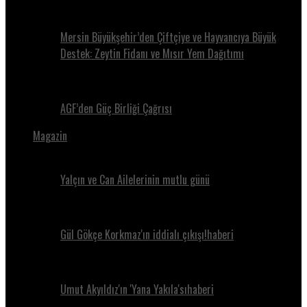
Mersin Büyükşehir’den Çiftçiye ve Hayvancıya Büyük
Destek: Zeytin Fidanı ve Mısır Yem Dağıtımı
AGF’den Güç Birliği Çağrısı
Magazin
Yalçın ve Can Ailelerinin mutlu günü
Gül Gökçe Korkmaz'ın iddialı çıkışı!haberi
Umut Akyıldız'ın 'Yana Yakıla'sıhaberi