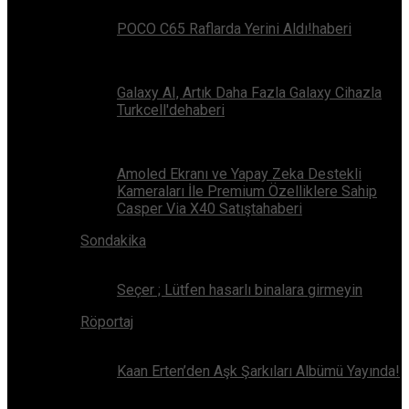
POCO C65 Raflarda Yerini Aldı!haberi
Galaxy AI, Artık Daha Fazla Galaxy Cihazla
Turkcell'dehaberi
Amoled Ekranı ve Yapay Zeka Destekli
Kameraları İle Premium Özelliklere Sahip
Casper Via X40 Satıştahaberi
Sondakika
Seçer ; Lütfen hasarlı binalara girmeyin
Röportaj
Kaan Erten’den Aşk Şarkıları Albümü Yayında!