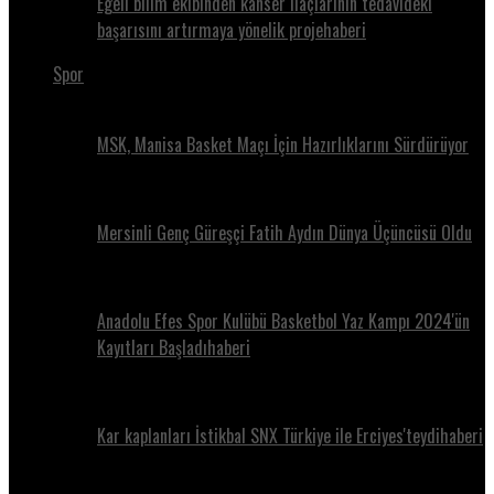
Egeli bilim ekibinden kanser ilaçlarının tedavideki
başarısını artırmaya yönelik projehaberi
Spor
MSK, Manisa Basket Maçı İçin Hazırlıklarını Sürdürüyor
Mersinli Genç Güreşçi Fatih Aydın Dünya Üçüncüsü Oldu
Anadolu Efes Spor Kulübü Basketbol Yaz Kampı 2024'ün
Kayıtları Başladıhaberi
Kar kaplanları İstikbal SNX Türkiye ile Erciyes'teydihaberi