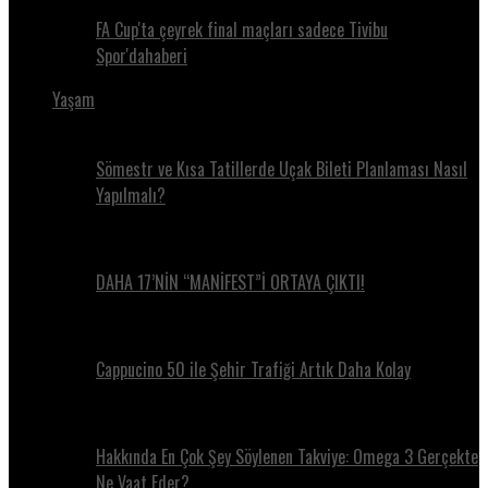
FA Cup'ta çeyrek final maçları sadece Tivibu
Spor'dahaberi
Yaşam
Sömestr ve Kısa Tatillerde Uçak Bileti Planlaması Nasıl
Yapılmalı?
DAHA 17’NİN “MANİFEST”İ ORTAYA ÇIKTI!
Cappucino 50 ile Şehir Trafiği Artık Daha Kolay
Hakkında En Çok Şey Söylenen Takviye: Omega 3 Gerçekte
Ne Vaat Eder?