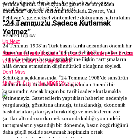
gazetecilerin hiçbir baskı altında kalmadan görev
yerinde ağırdır. Televizyonda, gazete de bu yüzden
yapabilmesi gerektiğini ifade etti.
önemlidir” diyerek sözlerini noktaladı. Ziyaret, Vali
Pehlivan’a geleneksel yöntemlerle dokunmuş hatıra kilim
“24 Temmuz’u Sadece Kutlamak
ve kasket hediye edilmesiyle son buldu.
Yetmez”
Related Topics:
Up Next
24 Temmuz 1908’in Türk basın tarihi açısından önemli bir
dönüm noktası olduğunu belirten Şehitoğlu, aradan geçen
Manisa’nın Turgutlu ilçesinde 100 yıl sonra Türk Kızılayı’ı Kan Bankası
111 yıla rağmen basın özgürlüğüne ilişkin tartışmaların
ve hizmet binası tekrar açıldıhaberi
hâlâ devam etmesinin düşündürücü olduğunu söyledi.
Don't Miss
Şehitoğlu açıklamasında, “24 Temmuz 1908’de sansürün
AK Parti’li Özturan’dan MEİGDER’e ziyaret
kaldırılması, Türk basın tarihi açısından önemli bir
kazanımdır. Ancak bugün bu tarihi sadece kutlamakla
yetinemeyiz. Gazetecilerin yaptıkları haberler nedeniyle
yargılandığı, gözaltına alındığı, tutuklandığı, ekonomik
baskılarla karşı karşıya bırakıldığı ve mesleklerini zor
şartlar altında sürdürmek zorunda kaldığı yönündeki
tartışmaların yaşandığı bir dönemde, basın özgürlüğünü
daha güçlü şekilde savunmak hepimizin ortak