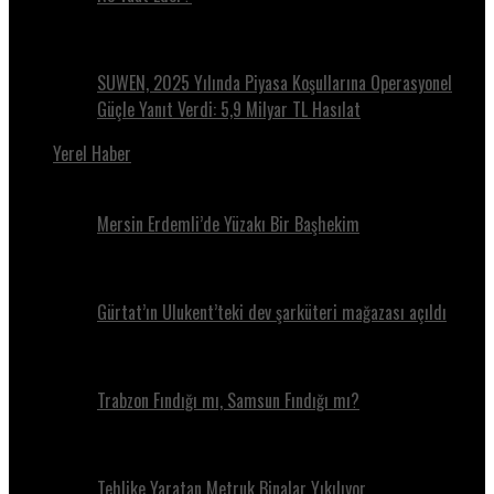
SUWEN, 2025 Yılında Piyasa Koşullarına Operasyonel
Güçle Yanıt Verdi: 5,9 Milyar TL Hasılat
Yerel Haber
Mersin Erdemli’de Yüzakı Bir Başhekim
Gürtat’ın Ulukent’teki dev şarküteri mağazası açıldı
Trabzon Fındığı mı, Samsun Fındığı mı?
Tehlike Yaratan Metruk Binalar Yıkılıyor