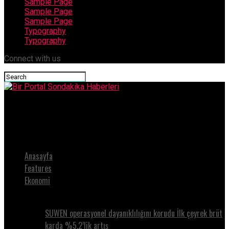
Sample Page
Sample Page
Sample Page
Typography
Typography
Connect with us
Bir Portal Sondakika Haberleri
MEİGDER’den Vali Pehlivan’a ‘Hayırlı olsun’ ziyareti
Anasayfa
Features
Ekonomi
SUWEN operasyonel dayanıklılığını korudu İlk çeyrek brüt
karda %5.2’lik artış