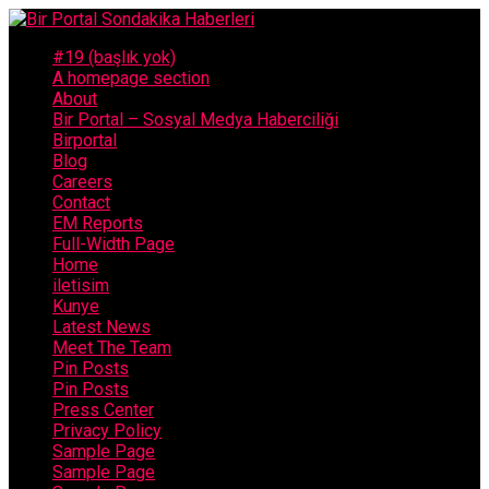
#19 (başlık yok)
A homepage section
About
Bir Portal – Sosyal Medya Haberciliği
Birportal
Blog
Careers
Contact
EM Reports
Full-Width Page
Home
iletisim
Kunye
Latest News
Meet The Team
Pin Posts
Pin Posts
Press Center
Privacy Policy
Sample Page
Sample Page