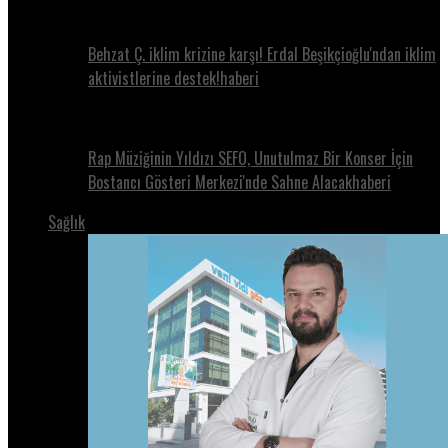
Behzat Ç. iklim krizine karşı! Erdal Beşikçioğlu'ndan iklim
aktivistlerine destek!haberi
Rap Müziğinin Yıldızı SEFO, Unutulmaz Bir Konser İçin
Bostancı Gösteri Merkezi'nde Sahne Alacakhaberi
Sağlık