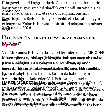
tüm gazetecileri kaygılandırdı. Gösterilen tepkiler üzerine
Published
basın yasası görüşmeleri şimdilik ertelendi. Bu yasa bizler
2 hafta ago
için ne kadar önem arz etse de önceliğimiz basının
özgürlüğüdür. Bizler zaten gazetecilik etik kuralına uygun
on
çalışıyoruz. Yalan haber zaten hiçbir arkadaşımızın mizacı
22 Temmuz 2026
değil.”
By
PEHLİVAN: “İNTERNET HAYATIN AYRILMAZ BİR
PARÇASI”
birportal
Vali Ali Hamza Pehlivan da ziyaretlerinden dolayı MEİGDER
Yönetimi’ne teşekkür etti. İnternetin hayatın ayrılmaz bir
MİG Başkanı A. Vahap Şehitoğlu, 24 Temmuz Basında
parçası olduğunu vurgulayan Vali Pehlivan, şu anda
Sansürün Kaldırılışı’nın 111. yılı dolayısıyla
herkesin oturduğu yerden cebindeki telefonla her an her
yayımladığı mesajda basın özgürlüğüne dikkat çekti.
şeye ulaşabildiğini hatırlattı. Bunun da haber akışını
İşte o detaylar.
hızlandırdığını ifade eden Vali Pehlivan, geleneksel
HABER MERKEZİ
– Mersin İnternet Gazetecileri Derneği
anlamdaki gazeteciliğin ve ilkelerinin sektör değişip
(MİG) Başkanı A. Vahap Şehitoğlu, 24 Temmuz Basında
internet gazeteciliğine dönüşse dahi asıl olanın bu ilkeleri o
Sansürün Kaldırılışı’nın 111. yıl dönümü dolayısıyla
platforma yansıtmak olduğunu söyledi. Pehlivan, “Çağın
yayımladığı mesajda, basın özgürlüğünün demokrasinin
yeni yenilikler doğurduğu bir zaman da teknoloji de onunla
vazgeçilmez unsurlarından biri olduğunu belirterek,
beraber hızla gelişiyor. Ben şuna inanıyorum, her taş kendi