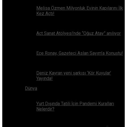
Melisa Özmen Milyonluk Evinin Kapılarını İlk
Kez Açtı!
Act Sanat Atölyesi’nde “Oğuz Atay” anılıyor
Ece Ronay, Gazeteci Aslan Sayım’a Konuştu!
Deniz Kayran yeni şarkısı ‘Kör Kuyular’
Yayında!
Dünya
Yurt Dışında Tatili İçin Pandemi Kuralları
Nelerdir?