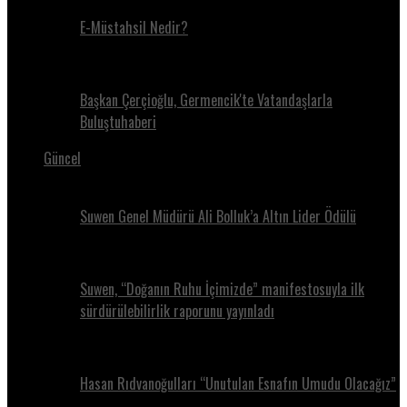
E-Müstahsil Nedir?
Başkan Çerçioğlu, Germencik'te Vatandaşlarla
Buluştuhaberi
Güncel
Suwen Genel Müdürü Ali Bolluk’a Altın Lider Ödülü
Suwen, “Doğanın Ruhu İçimizde” manifestosuyla ilk
sürdürülebilirlik raporunu yayınladı
Hasan Rıdvanoğulları “Unutulan Esnafın Umudu Olacağız”