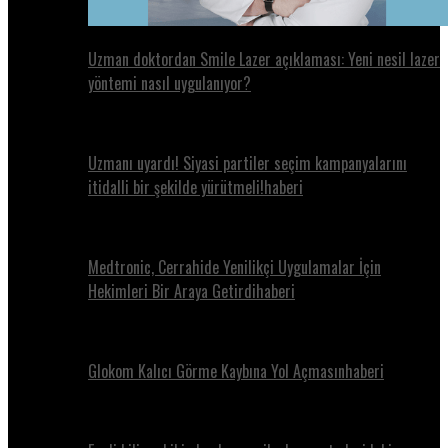
Uzman doktordan Smile Lazer açıklaması: Yeni nesil lazer
yöntemi nasıl uygulanıyor?
Uzmanı uyardı! Siyasi partiler seçim kampanyalarını
itidalli bir şekilde yürütmeli!haberi
Medtronic, Cerrahide Yenilikçi Uygulamalar İçin
Hekimleri Bir Araya Getirdihaberi
Glokom Kalıcı Görme Kaybına Yol Açmasınhaberi