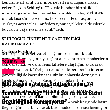
kendisine ait aktif birer internet sitesi olduğuna dikkat
çeken Başkan Şehitoğlu, “Bizimle beraber birçok ilde de
internet gazetecileri dernekleri kuruldu. Bizler, MEİGDER
olarak kısa sürede Akdeniz Gazeteciler Federasyonu ve
Türkiye Gazeteciler Konfederasyonu üyelikleri elde ederek
büyük bir başarıya imza attık” dedi.
ŞEHİTOĞLU: “İNTERNET GAZETECİLİĞİ
KAÇINILMAZDI”
Continue Reading
Şehitoğlu, internet gazeteciliğinin temelinde klasik
gazetecilik anlayışının yattığını ancak internetle haberlerin
You may like
çok daha hızlı ve daha geniş kitlelere ulaştığını aktararak,
şöyle devam etti: “Gelişen teknoloji ile beraber bu internet
Genel
gazeteciliği de kaçınılmazdı. Biz bu anlayışla derneğimizi
kurduk. Ama gördük ki Basın Yasası’nda internet
MİG Başkanı Vahap Şehitoğlu’ndan 24
gazeteciliğine ilişkin boşluklar var. Yıllardır bunun
Temmuz Mesajı: “111 Yıl Sonra Hâlâ Basın
mücadelesini verdik en sonunda internet gazetecilerinin
basın kartı ve resmi ilan alabilmesini içeren yasa meclise
Özgürlüğünü Konuşuyoruz”
geldi. Bundan dolayı çok memnunuz. Ancak içeriğinde basın
özgürlüğüne darbe vuracak bazı maddeler olması bizim gibi