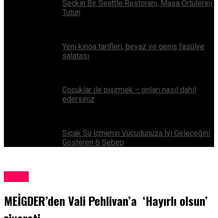
Seçkin Bir Seattle Restoranı, Masa Örtülerini
Tutun
Yeni kinoa tarifleri, beyaz ve geniş fasülye
salatası
Çocuklar ile pişirmek – onları nasıl dahil
edersiniz
Sıcak Su İçmenin Vücudunuza İyi Geleceğini
Gösteren 6 Sebep
Genel
MEİGDER’den Vali Pehlivan’a ‘Hayırlı olsun’