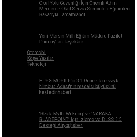
Okul Yolu Güvenliği İçin Önemli Adım:
Mersin’de Okul Servis Sürücüleri Eğitimleri
Başarıyla Tamamlandı
Yeni Mersin Milli Eğitim Müdürü Fazilet
Durmuş’tan Teşekkür
Otomobil
Köşe Yazıları
Teknoloji
PUBG MOBILE'ın 3.1 Güncellemesiyle
Nimbus Adası'nın masalsı büyüsünü
keşfedinhaberi
'Black Myth: Wukong' ve 'NARAKA:
BLADEPOINT' Işın İzleme ve DLSS 3.5
Desteği Alıyor,haberi