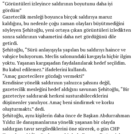
“Görüntüleri izleyince saldırının boyutunu daha iyi
gördüm”
Gazetecilik mesleği boyunca birçok saldırıya maruz
kaldığını, bu nedenle çoğu zaman olayları büyütmediğini
söyleyen Şehitoğlu, yeni ortaya çıkan görüntüleri izledikten
sonra saldırının vahametini daha net gördüğünü dile
getirdi.
Şehitoğlu, “Sürü anlayışıyla yapılan bu saldırıyı haince ve
vahşice buluyorum. Meclis salonundaki kavgayla hiçbir ilgim
yoktu. Yaşanan kargaşadan faydalanılarak hedef seçildim.
Bu kabul edilemez.” ifadelerini kullandı.
“Amaç gazetecilere gözdağı vermekti”
Kendisine yönelik saldırının yalnızca şahsını değil,
gazetecilik mesleğini hedef aldığını savunan Şehitoğlu, “Bir
gazeteciye saldırarak herkesi susturabileceklerini
düşünenler yanılıyor. Amaç beni sindirmek ve korku
oluşturmaktı.” dedi.
Şehitoğlu, aynı kişilerin daha önce de Başkan Abdurrahman
Yıldız ile danışmanlarına yönelik yaşanan bir olayda
saldırgan tavır sergilediklerini öne sürerek, o gün CHP