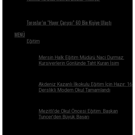
Toroslar’ın “Hayır Çarşısı” 60 Bin Kişiye Ulaştı
MENÜ
Eğitim
Mersin Halk Eğitim Müdürü Naci Durmaz:
Kursiyerlerin Gönlünde Taht Kuran İsim
Akdeniz Kazanlı İlkokulu Eğitim İçin Hazır: 16
Derslikli Modern Okul Tamamlandı
Mezitli’de Okul Öncesi Eğitim: Başkan
Tuncer’den Büyük Başarı