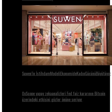
Suwen’in İstihdamModeliEkonomideKadınGücünüBüyütüyor
0xScope yapay zekaanalizleri Fed faiz kararının Bitcoin
üzerindeki etkisini gözler önüne seriyor