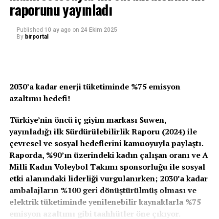
raporunu yayınladı
Bu dönüşüm sürecinde istikrarlı büyüme performansıyla
dikkat çeken Suwen’in Genel Müdürü ve Yönetim Kurulu
Published
10 ay ago
on
24 Ekim 2025
By
birportal
Üyesi Ali Bolluk, Krea M.I.C.E. tarafından düzenlenen
Altın Lider Ödülleri 2025 kapsamında “Türkiye’nin En
Beğenilen CEO’su” seçilerek Altın Lider Ödülü’ne layık
görüldü.
2030’a kadar enerji tüketiminde %75 emisyon
azaltımı hedefi!
80 binden fazla çalışanın katılımıyla gerçekleştirilen ve
Türkiye’nin En Beğenilen 50 CEO’sunun belirlendiği
Türkiye’nin öncü iç giyim markası Suwen,
araştırma; liderlerin yalnızca finansal performansını
yayınladığı ilk Sürdürülebilirlik Raporu (2024) ile
değil, kurum kültürü, vizyoner yönetim anlayışı ve
çevresel ve sosyal hedeflerini kamuoyuyla paylaştı.
çalışan bağlılığı yaratma kapasitesini de değerlendiriyor.
Raporda, %90’ın üzerindeki kadın çalışan oranı ve A
Bolluk’un liderliği, Suwen’in son yıllarda yakaladığı
Milli Kadın Voleybol Takımı sponsorluğu ile sosyal
büyüme ivmesi ve kurumsal dönüşüm süreciyle birlikte
etki alanındaki liderliği vurgulanırken; 2030’a kadar
ele alındığında, ödül stratejik bir başarının yansıması
ambalajların %100 geri dönüştürülmüş olması ve
olarak okunuyor.
elektrik tüketiminde yenilenebilir kaynaklarla %75
emisyon azaltımı gibi taahhütler öne çıkıyor.
Çok Kanallı Güç, Global Vizyon