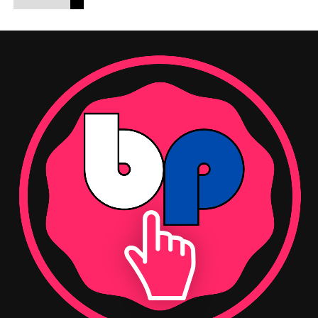
%90+ Kadın İstihdamı:
Ekibinin %90’ından fazlası
Mersin İnternet Gazetecileri Cemiyeti Yönetim Kurulu
kadınlardan oluşuyor. Kadın yönetici oranı ise
Başkanı A. Vahap Şehitoğlu ise Hasan Rıdvanoğulları’nın
%22’nin üzerinde.
ziyaretinden dolayı teşekkür etti. Başkan Şehitoğlu,
Gelişim ve Liderlik:
Çok sayıda kadına istihdam,
ayrıca oda seçimlerinde Rıdvanoğulları ve ekibine
eğitim ve gelişim fırsatı sunan Suwen Akademi
başarılar diledi.
projesi hayata geçirildi.
Toplumsal Destek:
Pembe İzler Kadın Kanserleri
Derneği ile iş birlikleri yürütüldü. Marka,
A Milli
Kadın Voleybol Takımı’nın resmi sponsoru
olarak
kadınların spordaki görünürlüğünü artırmayı
hedefledi.
Çevresel Dönüşüm ve Döngüsel Ekonomi Hamleleri
Marka, çevresel ayak izini azaltma konusunda somut
adımlar attı ve
döngüsel ekonomi
anlayışını
operasyonlarına entegre etti. Geri dönüştürülmüş
materyallerle, düşük su ve enerji tüketimiyle üretilen,