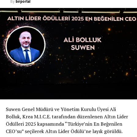
By
birportal
Bir çok köpek hasta veya acı çekiyorsa sızlanır.
Köpeğiniz çok mızmızlanıyorsa ve diğer nedenleri
ortadan kaldırdıysanız, veterinere gitmelisiniz.
Suwen Genel Müdürü ve Yönetim Kurulu Üyesi Ali
Bolluk, Krea M.I.C.E. tarafından düzenlenen Altın Lider
Ödülleri 2025 kapsamında “Türkiye’nin En Beğenilen
MIZMIZLANMA NASIL DURDURULUR?
CEO’su” seçilerek Altın Lider Ödülü’ne layık görüldü.