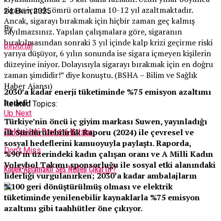
sigara içmek, ömrü ortalama 10-12 yıl azaltmaktadır.
24 Ekim 2025
Ancak, sigarayı bırakmak için hiçbir zaman geç kalmış
By
sayılmazsınız. Yapılan çalışmalara göre, sigaranın
bırakılmasından sonraki 3 yıl içinde kalp krizi geçirme riski
birportal
yarıya düşüyor, 6 yılın sonunda ise sigara içmeyen kişilerin
düzeyine iniyor. Dolayısıyla sigarayı bırakmak için en doğru
zaman şimdidir!” diye konuştu. (BSHA – Bilim ve Sağlık
Haber Ajansı)
2030’a kadar enerji tüketiminde %75 emisyon azaltımı
hedefi!
Related Topics:
Up Next
Türkiye’nin öncü iç giyim markası Suwen, yayınladığı
Türkiye’deki Pandemi Hataları
ilk Sürdürülebilirlik Raporu (2024) ile çevresel ve
sosyal hedeflerini kamuoyuyla paylaştı. Raporda,
Don't Miss
%90’ın üzerindeki kadın çalışan oranı ve A Milli Kadın
Voleybol Takımı sponsorluğu ile sosyal etki alanındaki
Köpek Ağlamaklı Ses Neden Çıkartır?
liderliği vurgulanırken; 2030’a kadar ambalajların
%100 geri dönüştürülmüş olması ve elektrik
tüketiminde yenilenebilir kaynaklarla %75 emisyon
azaltımı gibi taahhütler öne çıkıyor.