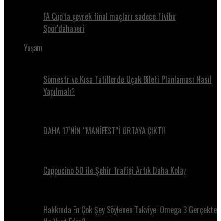
FA Cup'ta çeyrek final maçları sadece Tivibu
Spor'dahaberi
Yaşam
Sömestr ve Kısa Tatillerde Uçak Bileti Planlaması Nasıl
Yapılmalı?
DAHA 17’NİN “MANİFEST”İ ORTAYA ÇIKTI!
Cappucino 50 ile Şehir Trafiği Artık Daha Kolay
Hakkında En Çok Şey Söylenen Takviye: Omega 3 Gerçekte