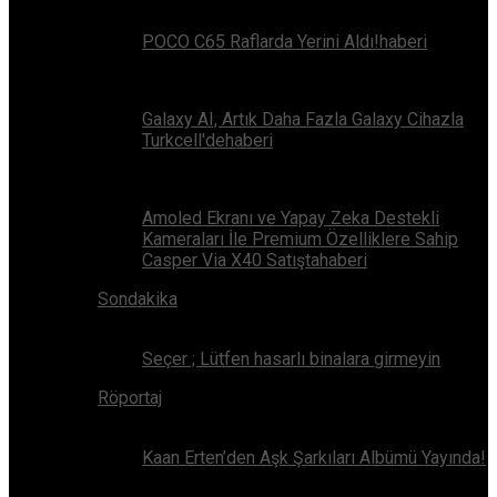
POCO C65 Raflarda Yerini Aldı!haberi
Galaxy AI, Artık Daha Fazla Galaxy Cihazla
Turkcell'dehaberi
Amoled Ekranı ve Yapay Zeka Destekli
Kameraları İle Premium Özelliklere Sahip
Casper Via X40 Satıştahaberi
Sondakika
Seçer ; Lütfen hasarlı binalara girmeyin
Röportaj
Kaan Erten’den Aşk Şarkıları Albümü Yayında!