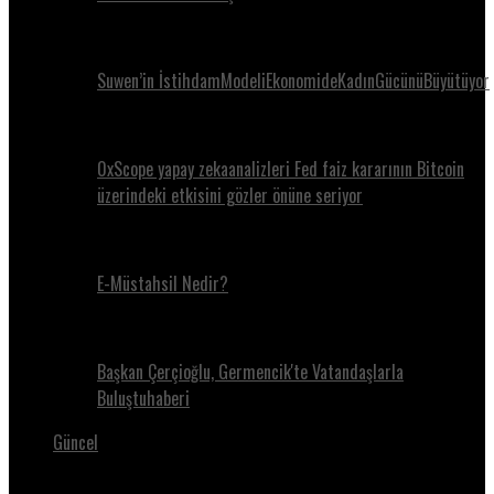
Suwen’in İstihdamModeliEkonomideKadınGücünüBüyütüyor
0xScope yapay zekaanalizleri Fed faiz kararının Bitcoin
üzerindeki etkisini gözler önüne seriyor
E-Müstahsil Nedir?
Başkan Çerçioğlu, Germencik'te Vatandaşlarla
Buluştuhaberi
Güncel