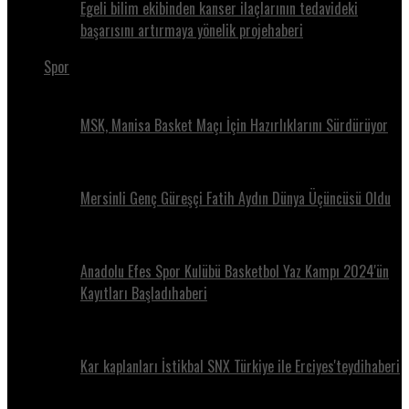
Egeli bilim ekibinden kanser ilaçlarının tedavideki
başarısını artırmaya yönelik projehaberi
Spor
MSK, Manisa Basket Maçı İçin Hazırlıklarını Sürdürüyor
Mersinli Genç Güreşçi Fatih Aydın Dünya Üçüncüsü Oldu
Anadolu Efes Spor Kulübü Basketbol Yaz Kampı 2024'ün
Kayıtları Başladıhaberi
Kar kaplanları İstikbal SNX Türkiye ile Erciyes'teydihaberi