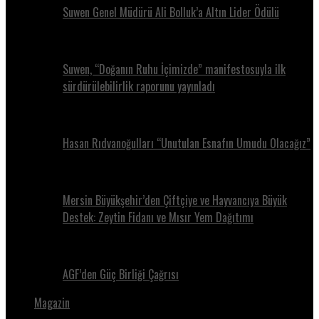
Suwen Genel Müdürü Ali Bolluk’a Altın Lider Ödülü
Suwen, “Doğanın Ruhu İçimizde” manifestosuyla ilk
sürdürülebilirlik raporunu yayınladı
Hasan Rıdvanoğulları “Unutulan Esnafın Umudu Olacağız”
Mersin Büyükşehir’den Çiftçiye ve Hayvancıya Büyük
Destek: Zeytin Fidanı ve Mısır Yem Dağıtımı
AGF’den Güç Birliği Çağrısı
Magazin