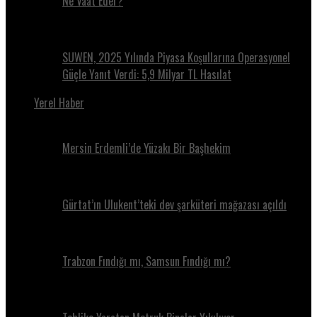
Ne Vaat Eder?
SUWEN, 2025 Yılında Piyasa Koşullarına Operasyonel
Güçle Yanıt Verdi: 5,9 Milyar TL Hasılat
Yerel Haber
Mersin Erdemli’de Yüzakı Bir Başhekim
Gürtat’ın Ulukent’teki dev şarküteri mağazası açıldı
Trabzon Fındığı mı, Samsun Fındığı mı?