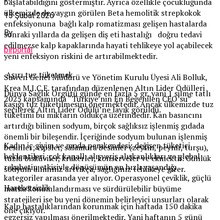
başlatabildiğini göstermiştir. Ayrıca özellikle çocukluğunda
ülkemizde de yaygın görülen Beta hemolitik strepkokok
15 Şubat 2026
enfeksiyonuna bağlı kalp romatizması gelişen hastalarda
By
sonraki yıllarda da gelişen diş eti hastalığı doğru tedavi
edilmezse kalp kapaklarında hayati tehlikeye yol açabilecek
birportal
yeni enfeksiyon riskini de artırabilmektedir.
Aşırı tuz tüketmek
Suwen Genel Müdürü ve Yönetim Kurulu Üyesi Ali Bolluk,
Krea M.I.C.E. tarafından düzenlenen Altın Lider Ödülleri
Dünya Sağlık Örgütü günde en fazla 5 gr, yani 1 silme tatlı
2025 kapsamında “Türkiye’nin En Beğenilen CEO’su”
kaşığı tuz tüketilmesini önermektedir. Ancak ülkemizde tuz
seçilerek Altın Lider Ödülü’ne layık görüldü.
tüketimi bu miktarın oldukça üzerindedir. Kan basıncını
artırdığı bilinen sodyum, birçok sağlıksız işlenmiş gıdada
önemli bir bileşendir. İçeriğinde sodyum bulunan işlenmiş
Kadın iç giyim ve moda perakendesi; değişen tüketici
besinler; cipsler, salamura besinler (zeytin, peynir, turşu),
beklentileri, çok kanallı alışveriş alışkanlıkları ve global
tuzlu bisküviler, krakerler, konserveler ve ekmektir. Günlük
rekabetin etkisiyle dönüşümün en hızlı yaşandığı
sodyum alımınız arttıkça, sağlığınız tehlikeye girer.
kategoriler arasında yer alıyor. Operasyonel çeviklik, güçlü
Hareketsizlik
marka konumlandırması ve sürdürülebilir büyüme
stratejileri ise bu yeni dönemin belirleyici unsurları olarak
Kalp hastalıklarından korunmak için haftada 150 dakika
öne çıkıyor.
egzersiz yapılması önerilmektedir. Yani haftanın 5 günü