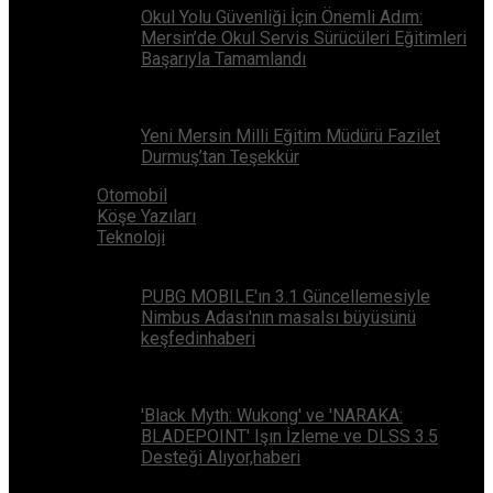
Okul Yolu Güvenliği İçin Önemli Adım:
Mersin’de Okul Servis Sürücüleri Eğitimleri
Başarıyla Tamamlandı
Yeni Mersin Milli Eğitim Müdürü Fazilet
Durmuş’tan Teşekkür
Otomobil
Köşe Yazıları
Teknoloji
PUBG MOBILE'ın 3.1 Güncellemesiyle
Nimbus Adası'nın masalsı büyüsünü
keşfedinhaberi
'Black Myth: Wukong' ve 'NARAKA:
BLADEPOINT' Işın İzleme ve DLSS 3.5
Desteği Alıyor,haberi