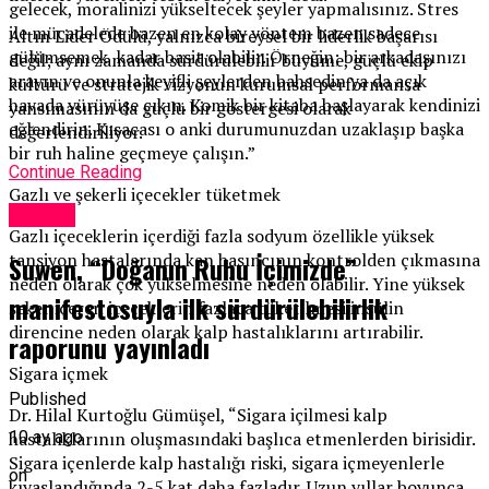
gelecek, moralinizi yükseltecek şeyler yapmalısınız. Stres
ile mücadelede bazen en kolay yöntem bazen sadece
Altın Lider Ödülü, yalnızca bireysel bir liderlik başarısı
gülümsemek kadar basit olabilir. Örneğin; bir arkadaşınızı
değil; aynı zamanda sürdürülebilir büyüme, güçlü ekip
arayın ve onunla keyifli şeylerden bahsedin ya da açık
kültürü ve stratejik vizyonun kurumsal performansa
havada yürüyüşe çıkın. Komik bir kitaba başlayarak kendinizi
yansımasının da güçlü bir göstergesi olarak
eğlendirin. Kısacası o anki durumunuzdan uzaklaşıp başka
değerlendiriliyor.
bir ruh haline geçmeye çalışın.”
Continue Reading
Gazlı ve şekerli içecekler tüketmek
Güncel
Gazlı içeceklerin içerdiği fazla sodyum özellikle yüksek
tansiyon hastalarında kan basıncının kontrolden çıkmasına
Suwen, “Doğanın Ruhu İçimizde”
neden olarak çok yükselmesine neden olabilir. Yine yüksek
manifestosuyla ilk sürdürülebilirlik
şeker içeren içeceklerin fazlaca tüketilmesi insülin
direncine neden olarak kalp hastalıklarını artırabilir.
raporunu yayınladı
Sigara içmek
Published
Dr. Hilal Kurtoğlu Gümüşel, “Sigara içilmesi kalp
10 ay ago
hastalıklarının oluşmasındaki başlıca etmenlerden birisidir.
Sigara içenlerde kalp hastalığı riski, sigara içmeyenlerle
on
kıyaslandığında 2-5 kat daha fazladır. Uzun yıllar boyunca