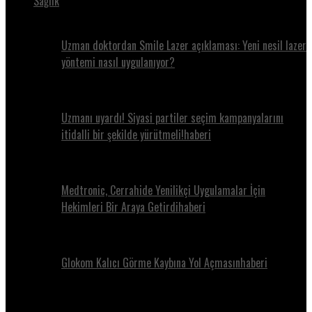
Sağlık
Uzman doktordan Smile Lazer açıklaması: Yeni nesil lazer
yöntemi nasıl uygulanıyor?
Uzmanı uyardı! Siyasi partiler seçim kampanyalarını
itidalli bir şekilde yürütmeli!haberi
Medtronic, Cerrahide Yenilikçi Uygulamalar İçin
Hekimleri Bir Araya Getirdihaberi
Glokom Kalıcı Görme Kaybına Yol Açmasınhaberi