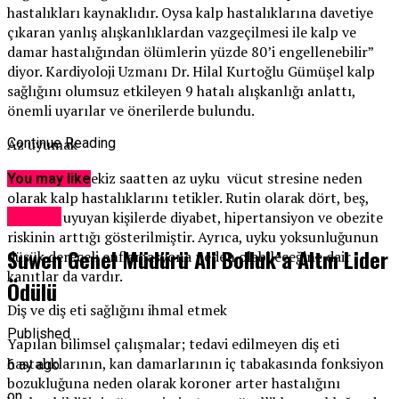
hastalıkları kaynaklıdır. Oysa kalp hastalıklarına davetiye
çıkaran yanlış alışkanlıklardan vazgeçilmesi ile kalp ve
damar hastalığından ölümlerin yüzde 80’i engellenebilir”
diyor. Kardiyoloji Uzmanı Dr. Hilal Kurtoğlu Gümüşel kalp
sağlığını olumsuz etkileyen 9 hatalı alışkanlığı anlattı,
önemli uyarılar ve önerilerde bulundu.
Az uyumak
Continue Reading
Günde yedi-sekiz saatten az uyku vücut stresine neden
You may like
olarak kalp hastalıklarını tetikler. Rutin olarak dört, beş,
Güncel
altı saat uyuyan kişilerde diyabet, hipertansiyon ve obezite
riskinin arttığı gösterilmiştir. Ayrıca, uyku yoksunluğunun
Suwen Genel Müdürü Ali Bolluk’a Altın Lider
düşük dereceli enflamasyona neden olabileceğine dair
kanıtlar da vardır.
Ödülü
Diş ve diş eti sağlığını ihmal etmek
Published
Yapılan bilimsel çalışmalar; tedavi edilmeyen diş eti
hastalıklarının, kan damarlarının iç tabakasında fonksiyon
6 ay ago
bozukluğuna neden olarak koroner arter hastalığını
on