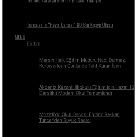
Tehlike Yaratan Metruk Binalar Yıkılıyor
Toroslar’ın “Hayır Çarşısı” 60 Bin Kişiye Ulaştı
MENÜ
Eğitim
Mersin Halk Eğitim Müdürü Naci Durmaz:
Kursiyerlerin Gönlünde Taht Kuran İsim
Akdeniz Kazanlı İlkokulu Eğitim İçin Hazır: 16
Derslikli Modern Okul Tamamlandı
Mezitli’de Okul Öncesi Eğitim: Başkan
Tuncer’den Büyük Başarı