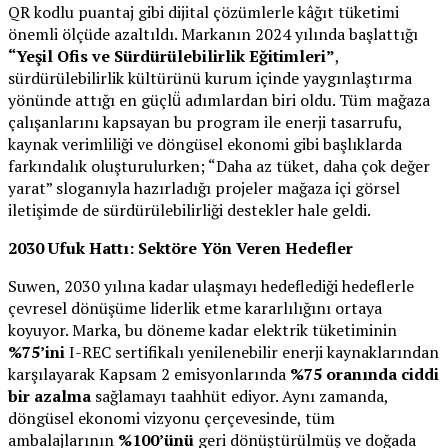
QR kodlu puantaj gibi dijital çözümlerle kâğıt tüketimi
önemli ölçüde azaltıldı. Markanın 2024 yılında başlattığı
“Yeşil Ofis ve Sürdürülebilirlik Eğitimleri”
,
sürdürülebilirlik kültürünü kurum içinde yaygınlaştırma
yönünde attığı en güçlü̈ adımlardan biri oldu. Tüm mağaza
çalışanlarını kapsayan bu program ile enerji tasarrufu,
kaynak verimliliği ve döngüsel ekonomi gibi başlıklarda
farkındalık oluşturulurken; “Daha az tüket, daha çok değer
yarat” sloganıyla hazırladığı projeler mağaza içi görsel
iletişimde de sürdürülebilirliği destekler hale geldi.
2030 Ufuk Hattı: Sektöre Yön Veren Hedefler
Suwen, 2030 yılına kadar ulaşmayı hedeflediği hedeflerle
çevresel dönüşüme liderlik etme kararlılığını ortaya
koyuyor. Marka, bu döneme kadar elektrik tüketiminin
%75’ini
I-REC sertifikalı yenilenebilir enerji kaynaklarından
karşılayarak Kapsam 2 emisyonlarında
%75 oranında ciddi
bir azalma
sağlamayı taahhüt ediyor. Aynı zamanda,
döngüsel ekonomi vizyonu çerçevesinde, tüm
ambalajlarının
%100’ünü
geri dönüştürülmüş ve doğada