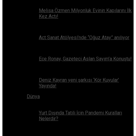
Melisa Özmen Milyonluk Evinin Kapılarını İlk
Kez Açtı!
Act Sanat Atölyesi’nde “Oğuz Atay” anılıyor
Ece Ronay, Gazeteci Aslan Sayım’a Konuştu!
Deniz Kayran yeni şarkısı ‘Kör Kuyular’
Yayında!
Dünya
Yurt Dışında Tatili İçin Pandemi Kuralları
Nelerdir?