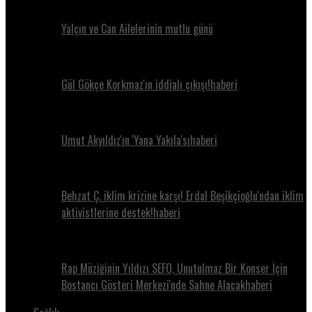
Yalçın ve Can Ailelerinin mutlu günü
Gül Gökçe Korkmaz'ın iddialı çıkışı!haberi
Umut Akyıldız'ın 'Yana Yakıla'sıhaberi
Behzat Ç. iklim krizine karşı! Erdal Beşikçioğlu'ndan iklim
aktivistlerine destek!haberi
Rap Müziğinin Yıldızı SEFO, Unutulmaz Bir Konser İçin
Bostancı Gösteri Merkezi'nde Sahne Alacakhaberi