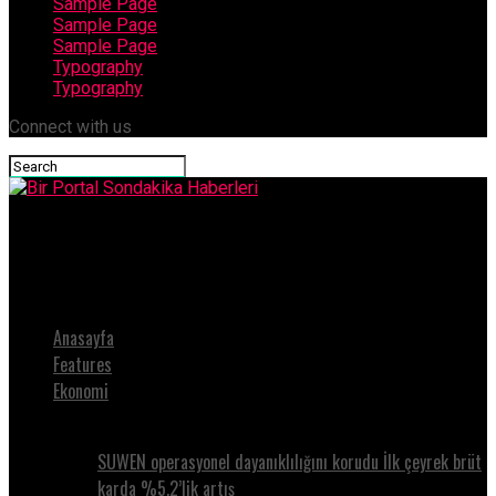
Sample Page
Sample Page
Sample Page
Typography
Typography
Connect with us
Bir Portal Sondakika Haberleri
Kalbi Tehdit Eden Alışkanlıklar
Anasayfa
Features
Ekonomi
SUWEN operasyonel dayanıklılığını korudu İlk çeyrek brüt
karda %5.2’lik artış