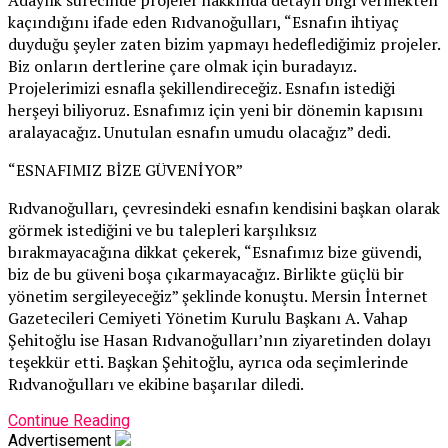
Adaylık sürecinde projeler hakkında detaylı bilgi vermekten
kaçındığını ifade eden Rıdvanoğulları, “Esnafın ihtiyaç
duyduğu şeyler zaten bizim yapmayı hedeflediğimiz projeler.
Biz onların dertlerine çare olmak için buradayız.
Projelerimizi esnafla şekillendireceğiz. Esnafın istediği
herşeyi biliyoruz. Esnafımız için yeni bir dönemin kapısını
aralayacağız. Unutulan esnafın umudu olacağız” dedi.
“ESNAFIMIZ BİZE GÜVENİYOR”
Rıdvanoğulları, çevresindeki esnafın kendisini başkan olarak
görmek istediğini ve bu talepleri karşılıksız
bırakmayacağına dikkat çekerek, “Esnafımız bize güvendi,
biz de bu güveni boşa çıkarmayacağız. Birlikte güçlü bir
yönetim sergileyeceğiz” şeklinde konuştu. Mersin İnternet
Gazetecileri Cemiyeti Yönetim Kurulu Başkanı A. Vahap
Şehitoğlu ise Hasan Rıdvanoğulları’nın ziyaretinden dolayı
teşekkür etti. Başkan Şehitoğlu, ayrıca oda seçimlerinde
Rıdvanoğulları ve ekibine başarılar diledi.
Continue Reading
Advertisement