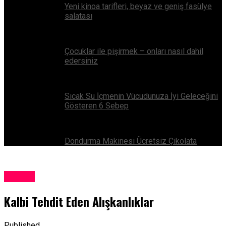
Yeni kinoa tarifleri, beyaz ve geniş fasülye
salatası
Çocuklar ile pişirmek – onları nasıl dahil
edersiniz
Sıcak Su İçmenin Vücudunuza İyi Geleceğini
Gösteren 6 Sebep
Dondurma Makinesi Ücretsiz Çikolata
Güncel
Kalbi Tehdit Eden Alışkanlıklar
Published