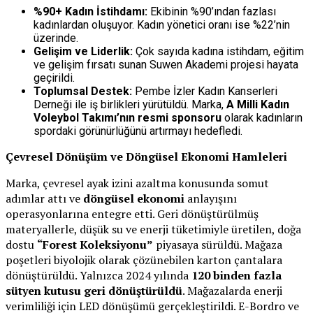
%90+ Kadın İstihdamı:
Ekibinin %90’ından fazlası
kadınlardan oluşuyor. Kadın yönetici oranı ise %22’nin
üzerinde.
Gelişim ve Liderlik:
Çok sayıda kadına istihdam, eğitim
ve gelişim fırsatı sunan Suwen Akademi projesi hayata
geçirildi.
Toplumsal Destek:
Pembe İzler Kadın Kanserleri
Derneği ile iş birlikleri yürütüldü. Marka,
A Milli Kadın
Voleybol Takımı’nın resmi sponsoru
olarak kadınların
spordaki görünürlüğünü artırmayı hedefledi.
Çevresel Dönüşüm ve Döngüsel Ekonomi Hamleleri
Marka, çevresel ayak izini azaltma konusunda somut
adımlar attı ve
döngüsel ekonomi
anlayışını
operasyonlarına entegre etti. Geri dönüştürülmüş
materyallerle, düşük su ve enerji tüketimiyle üretilen, doğa
dostu
“Forest Koleksiyonu”
piyasaya sürüldü. Mağaza
poşetleri biyolojik olarak çözünebilen karton çantalara
dönüştürüldü. Yalnızca 2024 yılında
120 binden fazla
sütyen kutusu geri dönüştürüldü
. Mağazalarda enerji
verimliliği için LED dönüşümü gerçekleştirildi. E-Bordro ve