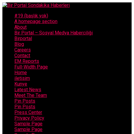
#19 (başlık yok)
A homepage section
About
Bir Portal – Sosyal Medya Haberciliği
Birportal
Blog
Careers
Contact
EM Reports
Full-Width Page
Home
iletisim
Kunye
Latest News
Meet The Team
Pin Posts
Pin Posts
Press Center
Privacy Policy
Sample Page
Sample Page