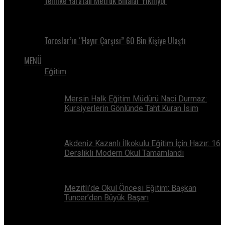
Tehlike Yaratan Metruk Binalar Yıkılıyor
Toroslar’ın “Hayır Çarşısı” 60 Bin Kişiye Ulaştı
MENÜ
Eğitim
Mersin Halk Eğitim Müdürü Naci Durmaz:
Kursiyerlerin Gönlünde Taht Kuran İsim
Akdeniz Kazanlı İlkokulu Eğitim İçin Hazır: 16
Derslikli Modern Okul Tamamlandı
Mezitli’de Okul Öncesi Eğitim: Başkan
Tuncer’den Büyük Başarı