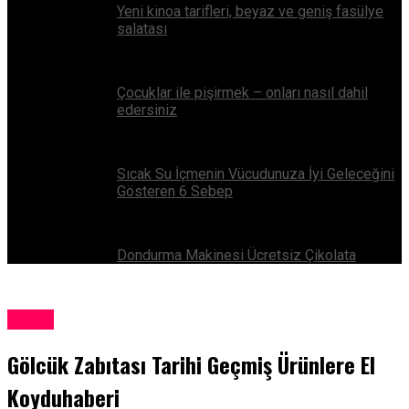
Yeni kinoa tarifleri, beyaz ve geniş fasülye
salatası
Çocuklar ile pişirmek – onları nasıl dahil
edersiniz
Sıcak Su İçmenin Vücudunuza İyi Geleceğini
Gösteren 6 Sebep
Dondurma Makinesi Ücretsiz Çikolata
Genel
Gölcük Zabıtası Tarihi Geçmiş Ürünlere El
Koyduhaberi