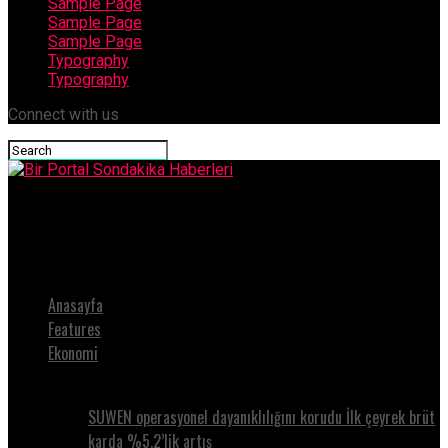
Sample Page
Sample Page
Sample Page
Typography
Typography
Connect with us
Bir Portal Sondakika Haberleri
Gölcük Zabıtası Tarihi Geçmiş Ürünlere El Koyduhaberi
Anasayfa
Features
Ekonomi
SUWEN operasyonel dayanıklılığını korudu İlk çeyrek brüt
karda %5.2’lik artış