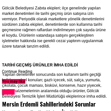
Gölcük Belediyesi Zabıta ekipleri; ilçe genelinde yapılan
market denetimleri ile tarihi geçmiş ürün satışına izin
vermiyor. Periyodik olarak marketlere yönelik denetimlerini
sürdüren zabıta ekipleri, denetimlerde son kullanma tarihi
geçmesine rağmen raflardan indirilmeyen çok sayıda ürüne
el koydu. Ürünlerin vatandaşa satışını gerçekleştiren
işletmeler hakkında ise gerekli cezai yaptırım uygulanmak
üzere tutanak tanzim edildi.
TARİHİ GEÇMİŞ ÜRÜNLER İMHA EDİLDİ
Continue Reading
Yapılan denetimler sonucunda son kullanım tarihi geçtiği
belirlenerek el konulan; gazlı içecek, süt, salça, yumurta,
You may like
çikolata, çocuk maması, bisküvi, konserve, hazır yiyecek,
pasta malzemelerinin aralarında olduğu ürünler, Gölcük
Genel
Belediyesi Temizlik İşleri Müdürlüğü ekiplerince imha edildi.
Mersin Erdemli Sahillerindeki Sorunlar