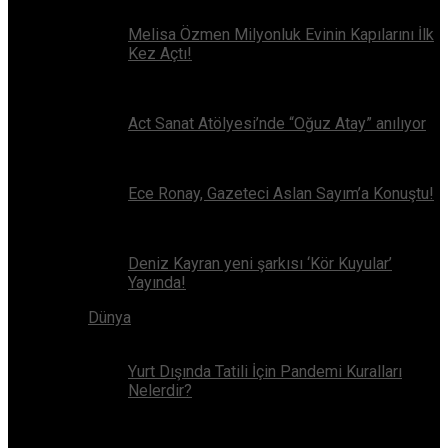
Melisa Özmen Milyonluk Evinin Kapılarını İlk
Kez Açtı!
Act Sanat Atölyesi’nde “Oğuz Atay” anılıyor
Ece Ronay, Gazeteci Aslan Sayım’a Konuştu!
Deniz Kayran yeni şarkısı ‘Kör Kuyular’
Yayında!
Dünya
Yurt Dışında Tatili İçin Pandemi Kuralları
Nelerdir?