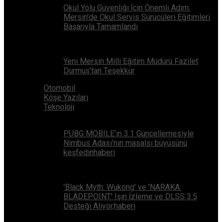
Okul Yolu Güvenliği İçin Önemli Adım:
Mersin’de Okul Servis Sürücüleri Eğitimleri
Başarıyla Tamamlandı
Yeni Mersin Milli Eğitim Müdürü Fazilet
Durmuş’tan Teşekkür
Otomobil
Köşe Yazıları
Teknoloji
PUBG MOBILE'ın 3.1 Güncellemesiyle
Nimbus Adası'nın masalsı büyüsünü
keşfedinhaberi
'Black Myth: Wukong' ve 'NARAKA:
BLADEPOINT' Işın İzleme ve DLSS 3.5
Desteği Alıyor,haberi