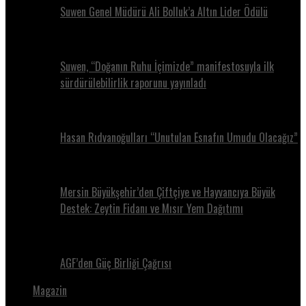
Suwen Genel Müdürü Ali Bolluk’a Altın Lider Ödülü
Suwen, “Doğanın Ruhu İçimizde” manifestosuyla ilk
sürdürülebilirlik raporunu yayınladı
Hasan Rıdvanoğulları “Unutulan Esnafın Umudu Olacağız”
Mersin Büyükşehir’den Çiftçiye ve Hayvancıya Büyük
Destek: Zeytin Fidanı ve Mısır Yem Dağıtımı
AGF’den Güç Birliği Çağrısı
Magazin