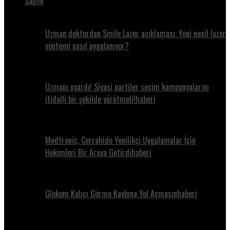
Sağlık
Uzman doktordan Smile Lazer açıklaması: Yeni nesil lazer
yöntemi nasıl uygulanıyor?
Uzmanı uyardı! Siyasi partiler seçim kampanyalarını
itidalli bir şekilde yürütmeli!haberi
Medtronic, Cerrahide Yenilikçi Uygulamalar İçin
Hekimleri Bir Araya Getirdihaberi
Glokom Kalıcı Görme Kaybına Yol Açmasınhaberi