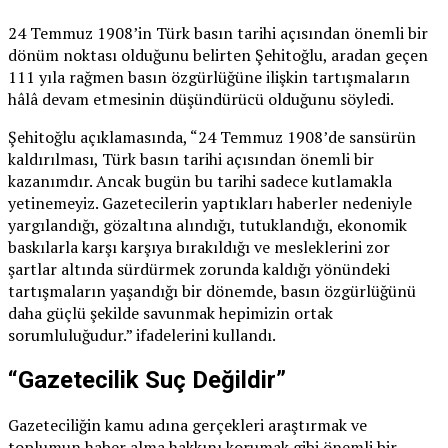
24 Temmuz 1908’in Türk basın tarihi açısından önemli bir
dönüm noktası olduğunu belirten Şehitoğlu, aradan geçen
111 yıla rağmen basın özgürlüğüne ilişkin tartışmaların
hâlâ devam etmesinin düşündürücü olduğunu söyledi.
Şehitoğlu açıklamasında, “24 Temmuz 1908’de sansürün
kaldırılması, Türk basın tarihi açısından önemli bir
kazanımdır. Ancak bugün bu tarihi sadece kutlamakla
yetinemeyiz. Gazetecilerin yaptıkları haberler nedeniyle
yargılandığı, gözaltına alındığı, tutuklandığı, ekonomik
baskılarla karşı karşıya bırakıldığı ve mesleklerini zor
şartlar altında sürdürmek zorunda kaldığı yönündeki
tartışmaların yaşandığı bir dönemde, basın özgürlüğünü
daha güçlü şekilde savunmak hepimizin ortak
sorumluluğudur.” ifadelerini kullandı.
“Gazetecilik Suç Değildir”
Gazeteciliğin kamu adına gerçekleri araştırmak ve
toplumun haber alma hakkını korumak gibi önemli bir