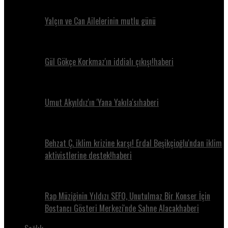
Yalçın ve Can Ailelerinin mutlu günü
Gül Gökçe Korkmaz'ın iddialı çıkışı!haberi
Umut Akyıldız'ın 'Yana Yakıla'sıhaberi
Behzat Ç. iklim krizine karşı! Erdal Beşikçioğlu'ndan iklim
aktivistlerine destek!haberi
Rap Müziğinin Yıldızı SEFO, Unutulmaz Bir Konser İçin
Bostancı Gösteri Merkezi'nde Sahne Alacakhaberi