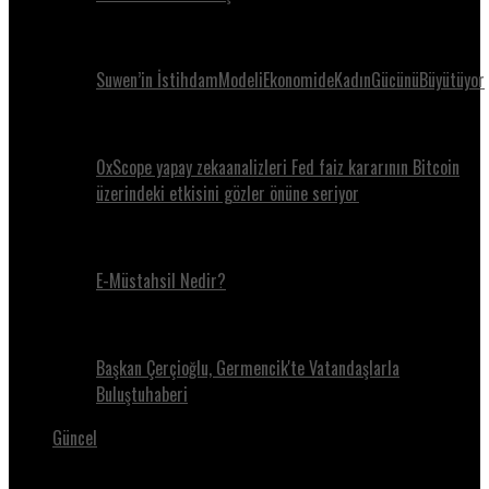
Suwen’in İstihdamModeliEkonomideKadınGücünüBüyütüyor
0xScope yapay zekaanalizleri Fed faiz kararının Bitcoin
üzerindeki etkisini gözler önüne seriyor
E-Müstahsil Nedir?
Başkan Çerçioğlu, Germencik'te Vatandaşlarla
Buluştuhaberi
Güncel