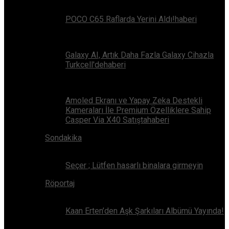
POCO C65 Raflarda Yerini Aldı!haberi
Galaxy AI, Artık Daha Fazla Galaxy Cihazla
Turkcell'dehaberi
Amoled Ekranı ve Yapay Zeka Destekli
Kameraları İle Premium Özelliklere Sahip
Casper Via X40 Satıştahaberi
Sondakika
Seçer ; Lütfen hasarlı binalara girmeyin
Röportaj
Kaan Erten’den Aşk Şarkıları Albümü Yayında!