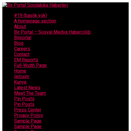
#19 (başlık yok)
A homepage section
About
Bir Portal – Sosyal Medya Haberciliği
Birportal
Blog
Careers
Contact
EM Reports
Full-Width Page
Home
iletisim
Kunye
Latest News
Meet The Team
Pin Posts
Pin Posts
Press Center
Privacy Policy
Sample Page
Sample Page