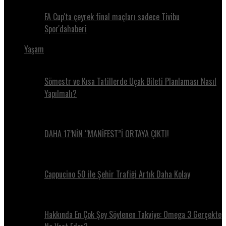
FA Cup'ta çeyrek final maçları sadece Tivibu
Spor'dahaberi
Yaşam
Sömestr ve Kısa Tatillerde Uçak Bileti Planlaması Nasıl
Yapılmalı?
DAHA 17’NİN “MANİFEST”İ ORTAYA ÇIKTI!
Cappucino 50 ile Şehir Trafiği Artık Daha Kolay
Hakkında En Çok Şey Söylenen Takviye: Omega 3 Gerçekte