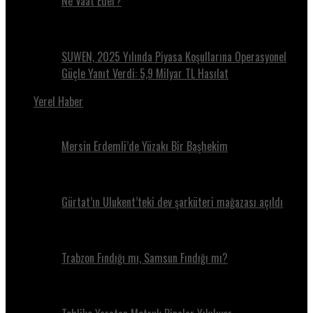
Ne Vaat Eder?
SUWEN, 2025 Yılında Piyasa Koşullarına Operasyonel
Güçle Yanıt Verdi: 5,9 Milyar TL Hasılat
Yerel Haber
Mersin Erdemli’de Yüzakı Bir Başhekim
Gürtat’ın Ulukent’teki dev şarküteri mağazası açıldı
Trabzon Fındığı mı, Samsun Fındığı mı?