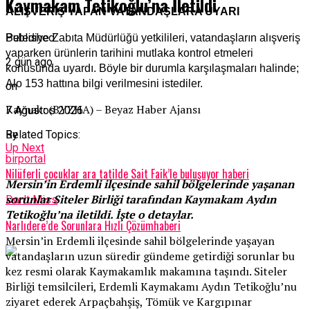
Kaymakam Tetikoğlu’na İletildi
ALIŞVERİŞ YAPAN VATANDAŞLARA UYARI
Published
Belediye Zabıta Müdürlüğü yetkilileri, vatandaşların alışveriş
yaparken ürünlerin tarihini mutlaka kontrol etmeleri
2 gün ago
konusunda uyardı. Böyle bir durumla karşılaşmaları halinde;
Alo 153 hattına bilgi verilmesini istediler.
on
Kaynak: (BYZHA) – Beyaz Haber Ajansı
7 Ağustos 2026
Related Topics:
By
Up Next
birportal
Nilüferli çocuklar ara tatilde Sait Faik’le buluşuyor haberi
Mersin’in Erdemli ilçesinde sahil bölgelerinde yaşanan
sorunlar Siteler Birliği tarafından Kaymakam Aydın
Don't Miss
Tetikoğlu’na iletildi. İşte o detaylar.
Narlıdere’de Sorunlara Hızlı Çözümhaberi
Mersin’in Erdemli ilçesinde sahil bölgelerinde yaşayan
vatandaşların uzun süredir gündeme getirdiği sorunlar bu
kez resmi olarak Kaymakamlık makamına taşındı. Siteler
Birliği temsilcileri, Erdemli Kaymakamı Aydın Tetikoğlu’nu
ziyaret ederek Arpaçbahşiş, Tömük ve Kargıpınar