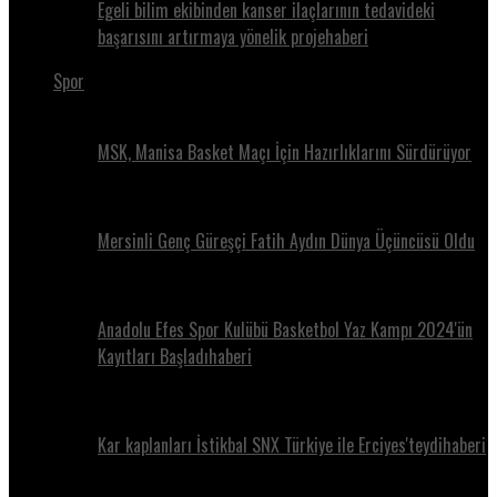
Egeli bilim ekibinden kanser ilaçlarının tedavideki
başarısını artırmaya yönelik projehaberi
Spor
MSK, Manisa Basket Maçı İçin Hazırlıklarını Sürdürüyor
Mersinli Genç Güreşçi Fatih Aydın Dünya Üçüncüsü Oldu
Anadolu Efes Spor Kulübü Basketbol Yaz Kampı 2024'ün
Kayıtları Başladıhaberi
Kar kaplanları İstikbal SNX Türkiye ile Erciyes'teydihaberi