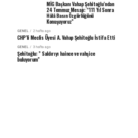
MİG Başkanı Vahap Şehitoğlu’ndan
24 Temmuz Mesajı: “111 Yıl Sonra
Hâlâ Basın Özgürlüğünü
Konuşuyoruz”
GENEL
2 hafta ago
CHP’li Meclis Üyesi A. Vahap Şehitoğlu İstifa Etti
GENEL
3 hafta ago
Şehitoğlu: ” Saldırıyı haince ve vahşice
buluyorum”