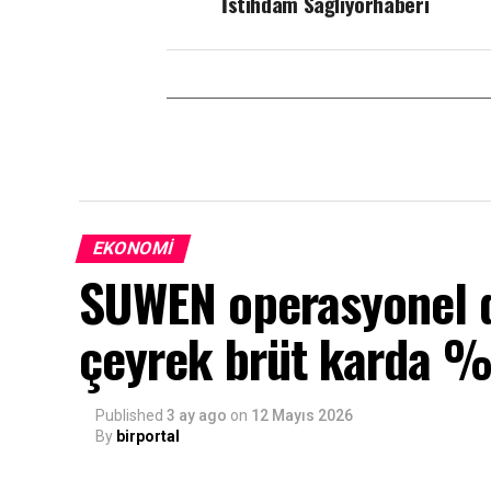
İstihdam Sağlıyorhaberi
EKONOMI
SUWEN operasyonel da
çeyrek brüt karda %5
Published
3 ay ago
on
12 Mayıs 2026
By
birportal