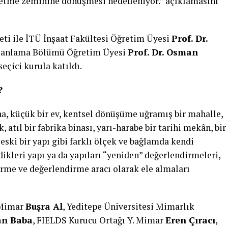
retme zeminine dönüşmesi hedefleniyor.” açıklamasını
eti ile İTÜ İnşaat Fakültesi Öğretim Üyesi
Prof. Dr.
Planlama Bölümü Öğretim Üyesi
Prof. Dr. Osman
eçici kurula katıldı.
?
na, küçük bir ev, kentsel dönüşüme uğramış bir mahalle,
 atıl bir fabrika binası, yarı-harabe bir tarihi mekân, bir
ski bir yapı gibi farklı ölçek ve bağlamda kendi
edikleri yapı ya da yapıları “yeniden” değerlendirmeleri,
rme ve değerlendirme aracı olarak ele almaları
. Mimar
Buşra Al
, Yeditepe Üniversitesi Mimarlık
lan Baba
, FIELDS Kurucu Ortağı Y. Mimar
Eren Çıracı
,