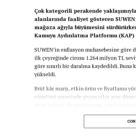
Çok kategorili perakende yaklaşımıyla 
alanlarında faaliyet gösteren SUWEN; 
mağaza ağıyla büyümesini sürdürürken,
Kamuyu Aydınlatma Platformu (KAP) 
SUWEN’in enflasyon muhasebesine göre düz
ilk çeyreğinde cirosu 1.264 milyon TL sev
göre sınırlı bir daralma kaydedildi. Buna 
yükseldi.
Brüt kâr marjı, etkin ürün ve fiyatlama y
yönetimi sayesinde geçen yılın aynı döne
puan iyileşti. Bu performans, zorlu makro
rağmen şirketin kârlılık odağını koruduğu
CON
SUWEN’in 2026 yılının ilk çeyreğinde faiz
milyon TL olarak gerçekleşirken, FAVÖK m