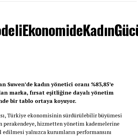
 kârlılık marjını geçen yılın aynı dönemiyle
odeliEkonomideKadınGüc
ilk çeyrek finansal sonuçlarıyla ilgili şu
rak hareket ettik. Global gelişmelerin etkilediği
deki sezonsal daralma, finansman giderleri,
uhasebesi kaynaklı etkiler nedeniyle net sonucumuz
fta brüt kâr marjındaki iyileşme ve FAVÖK marjının
lan
Suwen’de
kadın yönetici oranı %83,85’e
lilik odaklı yönetim anlayışının sürdüğüne işaret
an marka, fırsat eşitliğine dayalı yönetim
me, stok disiplini, brüt marj yönetimi ve
nde bir tablo ortaya koyuyor.
sürdürülebilir kârlılığı güçlendirmeyi
ası, Türkiye ekonomisinin sürdürülebilir büyümesi
den perakendeye, hizmetten yönetim kademelerine
l edilmesi yalnızca kurumların performansını