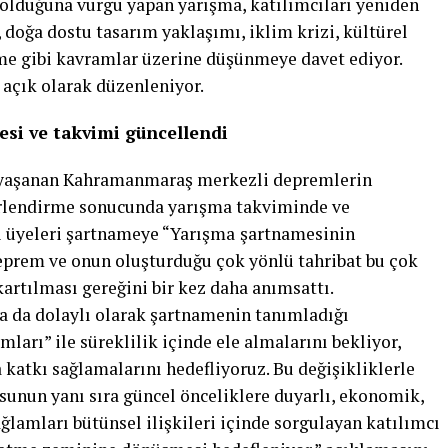
n olduğuna vurgu yapan yarışma, katılımcıları yeniden
 doğa dostu tasarım yaklaşımı, iklim krizi, kültürel
e gibi kavramlar üzerine düşünmeye davet ediyor.
 açık olarak düzenleniyor.
si ve takvimi güncellendi
 yaşanan Kahramanmaraş merkezli depremlerin
ğerlendirme sonucunda yarışma takviminde ve
ri üyeleri şartnameye “Yarışma
şartnamesinin
prem ve onun oluşturduğu çok yönlü tahribat bu çok
artılması gereğini bir kez daha anımsattı.
a da dolaylı olarak şartnamenin tanımladığı
arı” ile süreklilik içinde ele almalarını bekliyor,
 katkı sağlamalarını hedefliyoruz. Bu değişikliklerle
sunun yanı sıra güncel önceliklere duyarlı, ekonomik,
ağlamları bütünsel ilişkileri içinde sorgulayan katılımcı