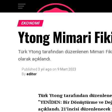
EKONOMI
Ytong Mimari Fik
Türk Ytong tarafından düzenlenen Mimari Fiki
olarak açıklandı.
Published
3 yıl ago
on
9 Mart 2023
By
editor
Türk Ytong tarafından düzenlenen
“YENİDEN: Bir Dönüştürme ve Değ
açıklandı. 21’incisi düzenlenecek