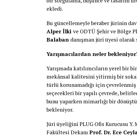
bir sorgulama, düşünce ve tasarım ü
ekledi.
Bu güncellemeyle beraber jürinin dav
Alper İlki
ve ODTÜ Şehir ve Bölge 
Balaban
danışman jüri üyesi olarak s
Yarışmacılardan neler bekleniyor
Yarışmada katılımcıların yerel bir bi
mekânsal kalitesini yitirmiş bir sokak,
türlü korunamadığı için çevrelenmiş e
seçecekleri bir yapılı çevrede, belirl
bunu yaparken mimarlığı bir dönüştü
bekleniyor.
Jüri üyeliğini PLUG Ofis Kurucusu Y
Fakültesi Dekanı
Prof. Dr. Ece Cey