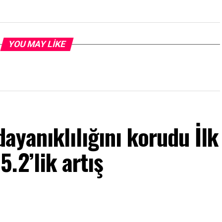
YOU MAY LIKE
yanıklılığını korudu İlk
.2’lik artış