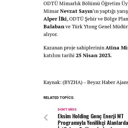
ODTÜ Mimarlık Bölümü Öğretim Üy
Mimar
Nevzat Sayın
’ın yaptığı yar
Alper İlki
, ODTÜ Şehir ve Bölge Pl
Balaban
ve Türk Ytong Genel Müdü
alıyor.
Kazanan proje sahiplerinin
Atina Mi
katılım tarihi
25 Nisan 2023.
Kaynak: (BYZHA) – Beyaz Haber Ajan
RELATED TOPICS:
DON'T MISS
Eksim Holding Genç Enerji MT
Programıyla Yenilikçi Alanlard