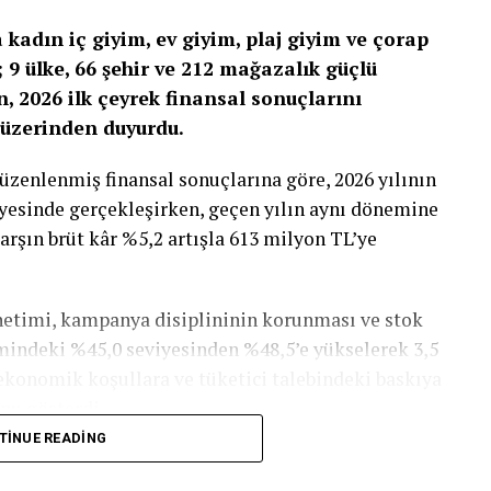
kadın iç giyim, ev giyim, plaj giyim ve çorap
9 ülke, 66 şehir ve 212 mağazalık güçlü
 2026 ilk çeyrek finansal sonuçlarını
üzerinden duyurdu.
enlenmiş finansal sonuçlarına göre, 2026 yılının
iyesinde gerçekleşirken, geçen yılın aynı dönemine
karşın brüt kâr %5,2 artışla 613 milyon TL’ye
önetimi, kampanya disiplininin korunması ve stok
mindeki %45,0 seviyesinden %48,5’e yükselerek 3,5
ekonomik koşullara ve tüketici talebindeki baskıya
nu gösterdi.
TINUE READING
, amortisman ve vergi öncesi karı (FAVÖK) 84
arjı %6,6 seviyesinde korundu. Böylece şirket,