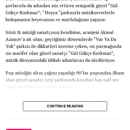
şovlarıyla da adından söz ettiren sempatik güzel “Gül
Gökçe Korkmaz”; “Heyya “şarkısıyla müzikseverlerle
buluşmanın heyecanını ve mutluluğunu yaşıyor.
Sözü & müziği sanatçının kendisine, aranjesi Akmal
Azimov’a ait olan; geçtiğimiz dönemlerde “Var Ya Da
Yok” şarkısı ile dikkatleri üzerine çeken, on parmağında
on marifet olan güzel sanatçı “Gül Gökçe Korkmaz”,
müzik dünyasındaki iddialı adımlarını da sürdürüyor.
Pop müziğin altın çağını yaşadığı 90’lar popundan ilham
alan güzel sanatçı yeni şarkısında kendine has naif ses
rengiyle dinleyenleri büyülüyor.
Klip yönetmenliğini Özdinç Cinan’ın üstlendiği klipte
“Gül Gökçe Korkmaz”ın güzelliği de gözler önüne
CONTINUE READING
seriliyor.
İddialı sahne performanslarının yanı sıra, Türk hafif batı