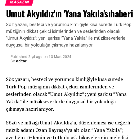
MAGAZIN
müziği alanında da dikkat çeken “Gül Gökçe Korkmaz”ın
Umut Akyıldız'ın 'Yana Yakıla'sıhaberi
yeni teklisi “Heyya” Cinan Müzik etiketiyle tüm dijital
platformlarda ve klibi NetD kanalında yayında.
Söz yazarı, besteci ve yorumcu kimliğiyle kısa sürede Türk Pop
müziğinin dikkat çekici isimlerinden ve seslerinden olacak
”Umut Akyıldız”; yeni şarkısı ”Yana Yakıla” ile müzikseverlerle
Kaynak: (BYZHA) Beyaz Haber Ajansı
duygusal bir yolculuğa çıkmaya hazırlanıyor.
Published
2 yıl ago
on
13 Mart 2024
By
editor
Söz yazarı, besteci ve yorumcu kimliğiyle kısa sürede
Türk Pop müziğinin dikkat çekici isimlerinden ve
seslerinden olacak ”Umut Akyıldız”; yeni şarkısı ”Yana
Yakıla” ile müzikseverlerle duygusal bir yolculuğa
çıkmaya hazırlanıyor.
Sözü ve müziği Umut Akyıldız’a, düzenlemesi ise değerli
müzik adamı Ozan Bayraşa’ya ait olan ”Yana Yakıla”;
ayrılığın, özlemin ve tutkulu aşk hikayelerinin melodisi