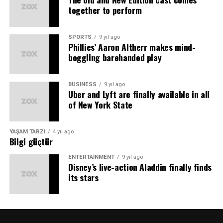
together to perform
SPORTS
9 yıl ago
Phillies’ Aaron Altherr makes mind-
boggling barehanded play
BUSINESS
9 yıl ago
Uber and Lyft are finally available in all
of New York State
YAŞAM TARZI
4 yıl ago
Bilgi güçtür
ENTERTAINMENT
9 yıl ago
Disney’s live-action Aladdin finally finds
its stars