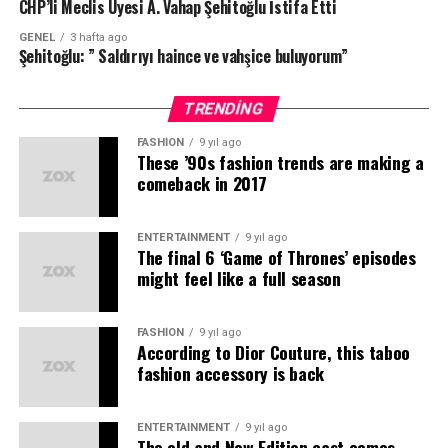
CHP’li Meclis Üyesi A. Vahap Şehitoğlu İstifa Etti
bir ekip eşliğinde tamamlanarak şarkının etkileyici
atmosferini dinleyicilere yansıttı.
GENEL
3 hafta ago
Şehitoğlu: ” Saldırıyı haince ve vahşice buluyorum”
”Umut Akyıldız”ın yeni projesi ”Yana Yakıla”; Jayvo
Entertaintment etiketiyle tüm müzik platformlarında
TRENDING
ve klibi ”Umut Akyıldız” YouTube kanalında yayında!
FASHION
9 yıl ago
These ’90s fashion trends are making a
comeback in 2017
Kaynak: (BYZHA) Beyaz Haber Ajansı
ENTERTAINMENT
9 yıl ago
The final 6 ‘Game of Thrones’ episodes
might feel like a full season
FASHION
9 yıl ago
According to Dior Couture, this taboo
fashion accessory is back
ENTERTAINMENT
9 yıl ago
The old and New Edition cast comes