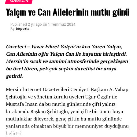
harcamanın beni ne kadar mutlu ettiğini keşfettim.
MAGAZIN
Yalçın ve Can Ailelerinin mutlu günü
Gelecekle ilgili çok hayalim var… Şu aralar bir hayalimi
gerçekleştiriyorum; birkaç ay sonra Harvard Üniversitesi
New York Film Academy Actors Studio’da oyunculuk
Published
2 yıl ago
on
1 Temmuz 2024
By
birportal
eğitimi almak için Amerika’ya gideceğim, çok
heyecanlıyım. Açıkçası sinema ve televizyon üzerine yurt
dışında eğitim alıp hem işin kamera önünde hem
Gazeteci – Yazar Fikret Yalçın’ın kızı Yaren Yalçın,
arkasında ilerlemek istiyorum. Belki ileride yapım
Can Ailesinin oğlu Yalçın Can ile hayatını birleştirdi.
şirketim olur ve güzel projelere imza atarım. Ben en çok,
Mersin’in sıcak ve samimi atmosferinde gerçekleşen
gerçekleştirebileceğim hayallerin peşindeyim. Şu an için
bu özel tören, pek çok seçkin davetliyi bir araya
hayallerim, her genç gibi yapacağım işte başarılı olmak
getirdi.
ve gerçekleştirirken de eğlenmek. Dünyayı gezmek
Mersin İnternet Gazetecileri Cemiyeti Başkanı A. Vahap
istiyorum. Tabii ki hayallerimi gerçekleştirmek için en
Şehitoğlu ve yönetim kurulu üyeleri Uğur Özgür ile
büyük desteği ailem ve menajerim veriyor, şanslıyım”
Mustafa İnsan da bu mutlu günlerinde çifti yalnız
dedi.
bırakmadı. Başkan Şehitoğlu, yeni çifte bir ömür boyu
23 Nisan Ulusal Egemenlik ve Çocuk Bayramı’nın da
mutluluklar dileyerek, genç çiftin bu mutlu gününde
öneminden bahseden “Atatürk demek zaten tek başına
yanlarında olmaktan büyük bir memnuniyet duyduğunu
bile çok şey demek. 23 Nisan’da Büyük Millet Meclisi
belirtti.