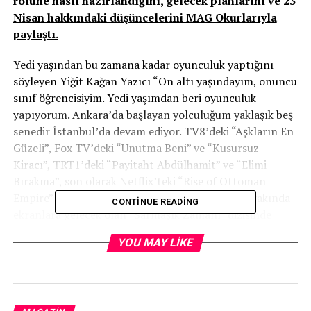
rolüne nasıl hazırlandığını, gelecek planlarını ve 23
Nisan hakkındaki düşüncelerini MAG Okurlarıyla
paylaştı.
Yedi yaşından bu zamana kadar oyunculuk yaptığını
söyleyen Yiğit Kağan Yazıcı “On altı yaşındayım, onuncu
sınıf öğrencisiyim. Yedi yaşımdan beri oyunculuk
yapıyorum. Ankara’da başlayan yolculuğum yaklaşık beş
senedir İstanbul’da devam ediyor. TV8’deki “Aşkların En
Güzeli”, Fox TV’deki “Unutma Beni” ve “Kusursuz
Kiracı”, TRT1’deki “Payitaht Abdülhamit” ve “Elimi
Bırakma”, son olarak Netflix’teki “Rise of Ottoman
Empire” yapımlarında rol aldım. Şu an, TOD’da yakında
CONTINUE READING
ekranlara gelecek olan “Sarmaşık Zamanı” dizisinde
devam ediyorum. Annemin de sanatçı olmasından dolayı
YOU MAY LIKE
yeteneğimi biraz erken keşfetmiş diyebilirim. Aslında çok
mutluyum, sevdiğim bir işi yapıyorum. Küçükken setler
bana lunapark gibi geliyordu; büyüdükçe çalışmanın, bir
şeyler başarmanın, her şeyden önemlisi emek