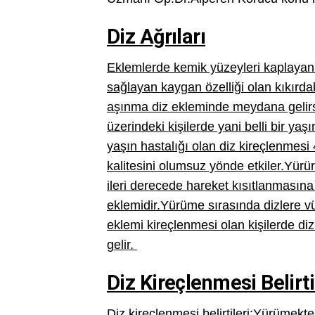
Diz Ağrıları
Eklemlerde kemik yüzeyleri kaplayan 
sağlayan kaygan özelliği olan kıkırda
aşınma diz ekleminde meydana gelirs
üzerindeki kişilerde yani belli bir yaş
yaşın hastalığı olan diz kireçlenmes
kalitesini olumsuz yönde etkiler.Yür
ileri derecede hareket kısıtlanmasın
eklemidir.Yürüme sırasında dizlere vü
eklemi kireçlenmesi olan kişilerde di
gelir.
Diz Kireçlenmesi Belirti
Diz kireçlenmesi belirtileri;Yürümekte