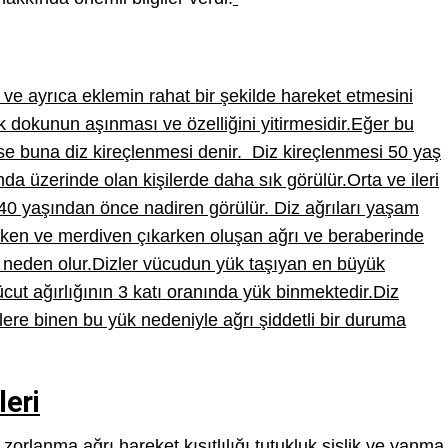
ve ayrıca eklemin rahat bir şekilde hareket etmesini
k dokunun aşınması ve özelliğini yitirmesidir.Eğer bu
e buna diz kireçlenmesi denir.
Diz kireçlenmesi 50 yaş
ında üzerinde olan kişilerde daha sık görülür.Orta ve ileri
i 40 yaşından önce nadiren görülür.
Diz ağrıları yaşam
ürken ve merdiven çıkarken oluşan ağrı ve beraberinde
a neden olur.Dizler vücudun yük taşıyan en büyük
cut ağırlığının 3 katı oranında yük binmektedir.Diz
zlere binen bu yük nedeniyle ağrı şiddetli bir duruma
leri
 zorlanma,ağrı,hareket kısıtlılığı,tutukluk,şişlik ve yanma