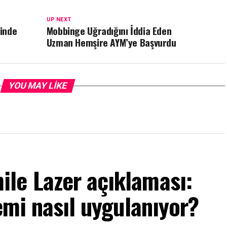
UP NEXT
inde
Mobbinge Uğradığını İddia Eden
Uzman Hemşire AYM’ye Başvurdu
YOU MAY LIKE
le Lazer açıklaması:
emi nasıl uygulanıyor?