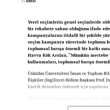
By
editor
Op. Dr. Kemal Gültekin
’e göre uygun adayl
oynuyor.
Yerel seçimlerin genel seçimlerde old
Göz lazer tedavisi planlanmadan önce şu kr
bir rekabete sahne olduğunu ifade ede
kampanyalarını itidalli bir şekilde yü
Göz numarasının stabil olması
seçim kampanya sürecinde toplumu kut
Kornea kalınlığının yeterli olması
toplumsal barışa önemli bir katkı suna
Havva Kök Arslan,
Genel göz sağlığının uygun olması
“Mümkün mertebe y
kullanmaları, toplumsal barışa önemli 
Uzmanlar işlem sonrasında doktorun önerd
belirtiyor.
Üsküdar Üniversitesi İnsan ve Toplum Bili
İlişkiler (İngilizce) Bölüm Başkanı Prof. D
Smile Lazer tedavisi hakkında daha detaylı
kaotik durumları önlemek için yapılması g
resmi internet sitesinde yer alan bilgilere 
“Yerel seçimler, genel seçimlerde ol
https://venividigoz.com/smile-lazer
Yerel seçimlerin genel seçimlerde olduğu 