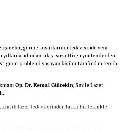
elişmeler, görme kusurlarının tedavisinde yeni
n yıllarda adından sıkça söz ettiren yöntemlerden
astigmat problemi yaşayan kişiler tarafından tercih
 uzmanı
Op. Dr. Kemal Gültekin
, Smile Lazer
i.
klasik lazer tedavilerinden farklı bir teknikle
geniş bir kapak oluşturulmaz. Bunun yerine