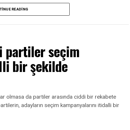
arçası minimal bir kesiden çıkarılır.”
TINUE READING
müdahale edildiği ifade ediliyor.
larından biri, operasyonun kısa sürede
i partiler seçim
akika içinde tamamlanıyor ve hastalar çoğu zaman
li bir şekilde
rda uygulanabiliyor:
r olmasa da partiler arasında ciddi bir rekabete
tilerin, adayların seçim kampanyalarını itidalli bir
mayabilir.
öz muayenesi yapılması gerekiyor.