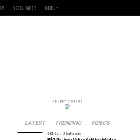
ŞAM
YEREL HABER
MENÜ
ADVERTISEMENT
LATEST
TRENDING
VIDEOS
GENEL
2 hafta ago