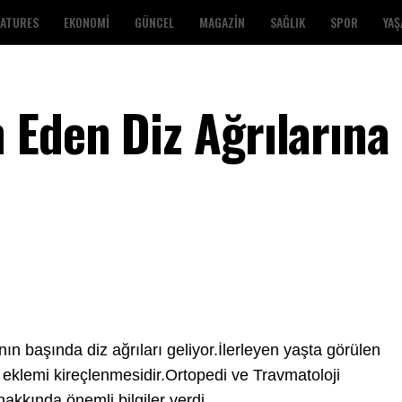
EATURES
EKONOMI
GÜNCEL
MAGAZIN
SAĞLIK
SPOR
YA
Eden Diz Ağrılarına
ın başında diz ağrıları geliyor.İlerleyen yaşta görülen
z eklemi kireçlenmesidir.Ortoped
i ve Travmatoloji
kkında önemli bilgiler verdi.