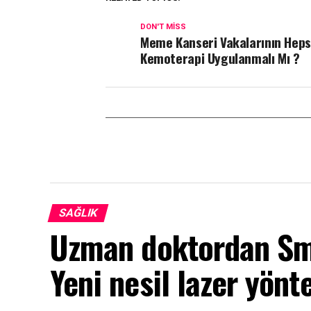
DON'T MISS
Meme Kanseri Vakalarının Heps
Kemoterapi Uygulanmalı Mı ?
SAĞLIK
Uzman doktordan Smi
Yeni nesil lazer yönt