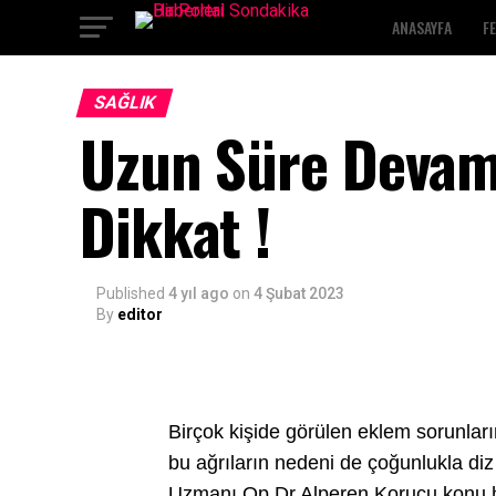
ANASAYFA
F
SAĞLIK
Uzun Süre Devam 
Dikkat !
Published
4 yıl ago
on
4 Şubat 2023
By
editor
Birçok kişide görülen eklem sorunların
bu ağrıların nedeni de çoğunlukla di
Uzmanı Op.Dr.Alperen Korucu konu ha