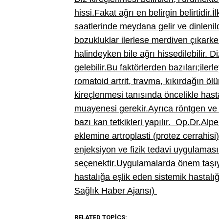
hissi.Fakat ağrı en belirgin belirtidir
saatlerinde meydana gelir ve dinleni
bozukluklar ilerlese merdiven çıkarke
halindeyken bile ağrı hissedilebilir.
Di
gelebilir.Bu faktörlerden bazıları;iler
romatoid artrit, travma, kıkırdağın ölü
kireçlenmesi tanısında öncelikle has
muayenesi gerekir.Ayrıca röntgen ve
bazı kan tetkikleri yapılır.
Op.Dr.Alper
eklemine artroplasti (protez cerrahisi)
enjeksiyon ve fizik tedavi uygulaması
seçenektir.Uygulamalarda önem taşıy
hastalığa eşlik eden sistemik hastalı
Sağlık Haber Ajansı)
RELATED TOPICS: