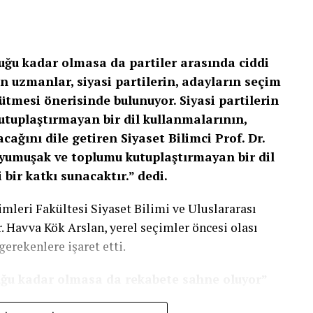
arın belirlenmesi tedavinin başarısında büyük rol
uğu kadar olmasa da partiler arasında ciddi
iterler değerlendiriliyor:
n uzmanlar, siyasi partilerin, adayların seçim
rütmesi önerisinde bulunuyor. Siyasi partilerin
uplaştırmayan bir dil kullanmalarının,
cağını dile getiren Siyaset Bilimci Prof. Dr.
umuşak ve toplumu kutuplaştırmayan bir dil
bir katkı sunacaktır.” dedi.
iği damlaların düzenli kullanılması gerektiğini
mleri Fakültesi Siyaset Bilimi ve Uluslararası
r. Havva Kök Arslan, yerel seçimler öncesi olası
 bilgi almak isteyenler Veni Vidi Göz Ataşehir’in
erekenlere işaret etti.
ulaşabiliyor.
duğu kadar olmasa da rekabete sahne oluyor”
kadar olmasa da partiler arasında ciddi bir