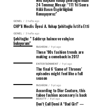
MİG Başkanı Vahap Şehitoğlu’ndan
24 Temmuz Mesajı: “111 Yıl Sonra
Hâlâ Basın Özgürlüğünü
Konuşuyoruz”
GENEL
2 hafta ago
CHP’li Meclis Üyesi A. Vahap Şehitoğlu İstifa Etti
GENEL
3 hafta ago
Şehitoğlu: ” Saldırıyı haince ve vahşice
buluyorum”
FASHION
9 yıl ago
These ’90s fashion trends are
making a comeback in 2017
ENTERTAINMENT
9 yıl ago
The final 6 ‘Game of Thrones’
episodes might feel like a full
season
FASHION
9 yıl ago
According to Dior Couture, this
taboo fashion accessory is back
BEAUTY
8 yıl ago
Don’t Call Demi A “Bad Girl” —