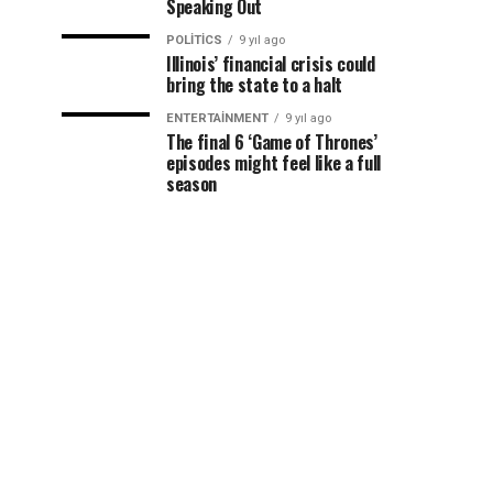
Speaking Out
POLITICS
9 yıl ago
Illinois’ financial crisis could
bring the state to a halt
ENTERTAINMENT
9 yıl ago
The final 6 ‘Game of Thrones’
episodes might feel like a full
season