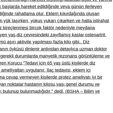
.İlk başlarda hareket edildiğinde veya günün ilerleyen
ldiğinde rahatlama olur. Eklem kıkırdağında oluşan
n,yük taşırken, yokuş yukarı çıkarken ve hatta istirahat
z kireçlenmesi birçok faktör nedeniyle meydana
leyen yaş,diz çevresindeki zayıflamış kaslar,osteoartrit,
mü,aşırı aktivite yapılması,fazla kilo gibi..
Diz
tanın öyküsü dinlenir ardından detaylıca uzman doktor
 gerekli durumlarda manyetik rezonans görüntüleme ve
en Korucu,”Tedavi için 65 yaş üstü kişilerde diz
 ameliyatları uygulanır. İlaç tedavisi, eklem içi
na cevap vermeyen kişilerde protez ameliyatı iyi bir
an noktalar;hastanın kilosu,yaşı,genel durumu ve
ğı bulunup bulunmadığıdır.” dedi. (BSHA – Bilim ve