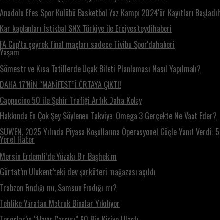
Anadolu Efes Spor Kulübü Basketbol Yaz Kampı 2024'ün Kayıtları Başladı
Kar kaplanları İstikbal SNX Türkiye ile Erciyes'teydihaberi
FA Cup'ta çeyrek final maçları sadece Tivibu Spor'dahaberi
Yaşam
Sömestr ve Kısa Tatillerde Uçak Bileti Planlaması Nasıl Yapılmalı?
DAHA 17’NİN “MANİFEST”İ ORTAYA ÇIKTI!
Cappucino 50 ile Şehir Trafiği Artık Daha Kolay
Hakkında En Çok Şey Söylenen Takviye: Omega 3 Gerçekte Ne Vaat Eder?
SUWEN, 2025 Yılında Piyasa Koşullarına Operasyonel Güçle Yanıt Verdi: 5,
Yerel Haber
Mersin Erdemli’de Yüzakı Bir Başhekim
Gürtat’ın Ulukent’teki dev şarküteri mağazası açıldı
Trabzon Fındığı mı, Samsun Fındığı mı?
Tehlike Yaratan Metruk Binalar Yıkılıyor
Toroslar’ın “Hayır Çarşısı” 60 Bin Kişiye Ulaştı