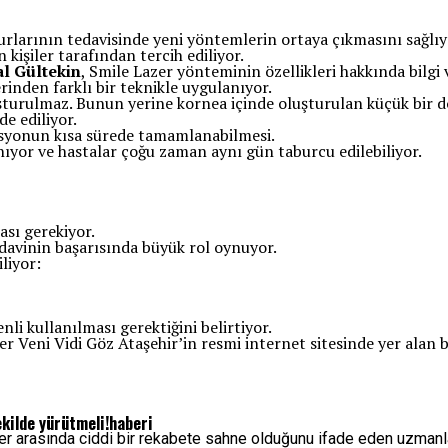
urlarının tedavisinde yeni yöntemlerin ortaya çıkmasını sağlıy
kişiler tarafından tercih ediliyor.
al Gültekin
, Smile Lazer yönteminin özellikleri hakkında bilgi 
rinden farklı bir teknikle uygulanıyor.
urulmaz. Bunun yerine kornea içinde oluşturulan küçük bir dok
e ediliyor.
asyonun kısa sürede tamamlanabilmesi.
ıyor ve hastalar çoğu zaman aynı gün taburcu edilebiliyor.
sı gerekiyor.
edavinin başarısında büyük rol oynuyor.
liyor:
i kullanılması gerektiğini belirtiyor.
r Veni Vidi Göz Ataşehir’in resmi internet sitesinde yer alan bi
ekilde yürütmeli!haberi
 arasında ciddi bir rekabete sahne olduğunu ifade eden uzmanlar, s