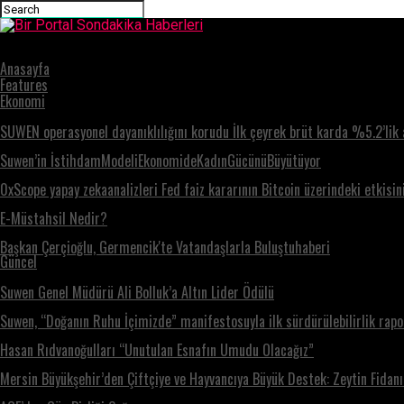
Bir Portal Sondakika Haberleri
Şeker İlacıyla Zayıflama Skandalı
Anasayfa
Features
Ekonomi
SUWEN operasyonel dayanıklılığını korudu İlk çeyrek brüt karda %5.2’lik 
Suwen’in İstihdamModeliEkonomideKadınGücünüBüyütüyor
0xScope yapay zekaanalizleri Fed faiz kararının Bitcoin üzerindeki etkisin
E-Müstahsil Nedir?
Başkan Çerçioğlu, Germencik'te Vatandaşlarla Buluştuhaberi
Güncel
Suwen Genel Müdürü Ali Bolluk’a Altın Lider Ödülü
Suwen, “Doğanın Ruhu İçimizde” manifestosuyla ilk sürdürülebilirlik rapo
Hasan Rıdvanoğulları “Unutulan Esnafın Umudu Olacağız”
Mersin Büyükşehir’den Çiftçiye ve Hayvancıya Büyük Destek: Zeytin Fidan