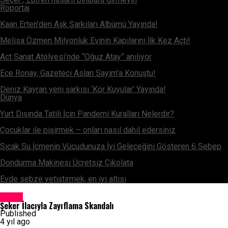
Röportaj
Kaan Erten’den Aşk Şarkıları Albümü Yayında!
Melisa Özmen Milyonluk Evinin Kapılarını İlk Kez Açtı!
Act Sanat Atölyesi’nde “Oğuz Atay” anılıyor
Ece Ronay, Gazeteci Aslan Sayım’a Konuştu!
Deniz Kayran yeni şarkısı ‘Kör Kuyular’ Yayında!
Dünya
Yurt Dışında Tatili İçin Pandemi Kuralları Nelerdir?
Çocuklar ile pişirmek – onları nasıl dahil edersiniz
Sıcak Su İçmenin Vücudunuza İyi Geleceğini Gösteren 6 Sebep
Dondurma Makinesi Ücretsiz Çikolata
Evde sebze yetiştirmek, en iyi altısı
Sağlık
Şeker İlacıyla Zayıflama Skandalı
Published
4 yıl ago