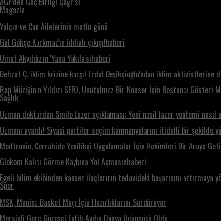
AGF’den Güç Birliği Çağrısı
Magazin
Yalçın ve Can Ailelerinin mutlu günü
Gül Gökçe Korkmaz'ın iddialı çıkışı!haberi
Umut Akyıldız'ın 'Yana Yakıla'sıhaberi
Behzat Ç. iklim krizine karşı! Erdal Beşikçioğlu'ndan iklim aktivistlerine 
Rap Müziğinin Yıldızı SEFO, Unutulmaz Bir Konser İçin Bostancı Gösteri 
Sağlık
Uzman doktordan Smile Lazer açıklaması: Yeni nesil lazer yöntemi nasıl 
Uzmanı uyardı! Siyasi partiler seçim kampanyalarını itidalli bir şekilde y
Medtronic, Cerrahide Yenilikçi Uygulamalar İçin Hekimleri Bir Araya Geti
Glokom Kalıcı Görme Kaybına Yol Açmasınhaberi
Egeli bilim ekibinden kanser ilaçlarının tedavideki başarısını artırmaya y
Spor
MSK, Manisa Basket Maçı İçin Hazırlıklarını Sürdürüyor
Mersinli Genç Güreşçi Fatih Aydın Dünya Üçüncüsü Oldu