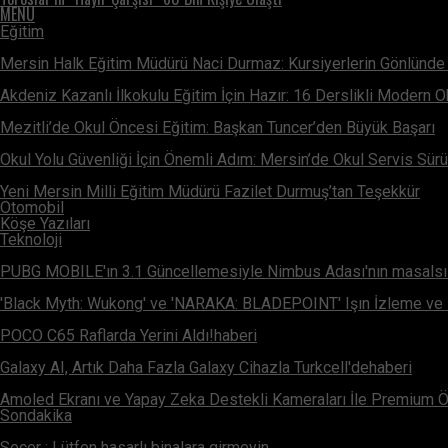
MENÜ
Eğitim
Mersin Halk Eğitim Müdürü Naci Durmaz: Kursiyerlerin Gönlünde 
Akdeniz Kazanlı İlkokulu Eğitim İçin Hazır: 16 Derslikli Modern 
Mezitli’de Okul Öncesi Eğitim: Başkan Tuncer’den Büyük Başarı
Okul Yolu Güvenliği İçin Önemli Adım: Mersin’de Okul Servis Sürü
Yeni Mersin Milli Eğitim Müdürü Fazilet Durmuş’tan Teşekkür
Otomobil
Köşe Yazıları
Teknoloji
PUBG MOBILE'ın 3.1 Güncellemesiyle Nimbus Adası'nın masalsı
'Black Myth: Wukong' ve 'NARAKA: BLADEPOINT' Işın İzleme ve 
POCO C65 Raflarda Yerini Aldı!haberi
Galaxy AI, Artık Daha Fazla Galaxy Cihazla Turkcell'dehaberi
Amoled Ekranı ve Yapay Zeka Destekli Kameraları İle Premium Öz
Sondakika
Seçer ; Lütfen hasarlı binalara girmeyin