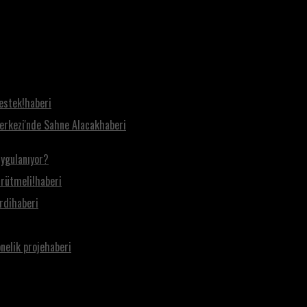
destek!haberi
Merkezi'nde Sahne Alacakhaberi
uygulanıyor?
ürütmeli!haberi
rdihaberi
önelik projehaberi