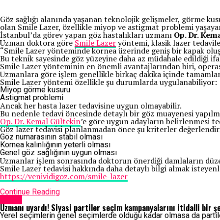
Göz sağlığı alanında yaşanan teknolojik gelişmeler, görme kus
olan Smile Lazer, özellikle miyop ve astigmat problemi yaşayan 
İstanbul’da görev yapan göz hastalıkları uzmanı
Op. Dr. Kem
Uzman doktora göre
Smile Lazer
yöntemi, klasik lazer tedavile
“Smile Lazer yönteminde kornea üzerinde geniş bir kapak oluşt
Bu teknik sayesinde göz yüzeyine daha az müdahale edildiği ifad
Smile Lazer yönteminin en önemli avantajlarından biri, oper
Uzmanlara göre işlem genellikle birkaç dakika içinde tamamlan
Smile Lazer yöntemi özellikle şu durumlarda uygulanabiliyor:
Miyop görme kusuru
Astigmat problemi
Ancak her hasta lazer tedavisine uygun olmayabilir.
Bu nedenle tedavi öncesinde detaylı bir göz muayenesi yapılma
Op. Dr. Kemal Gültekin
’e göre uygun adayların belirlenmesi t
Göz lazer tedavisi planlanmadan önce şu kriterler değerlendiri
Göz numarasının stabil olması
Kornea kalınlığının yeterli olması
Genel göz sağlığının uygun olması
Uzmanlar işlem sonrasında doktorun önerdiği damlaların düzenl
Smile Lazer tedavisi hakkında daha detaylı bilgi almak isteyenle
https://venividigoz.com/smile-lazer
Continue Reading
Sağlık
Uzmanı uyardı! Siyasi partiler seçim kampanyalarını itidalli bir ş
Yerel seçimlerin genel seçimlerde olduğu kadar olmasa da partiler