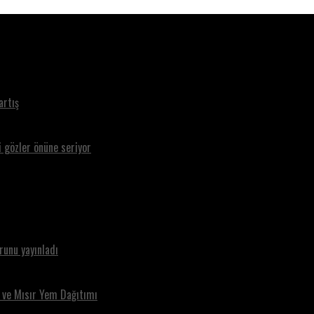
artış
i gözler önüne seriyor
runu yayınladı
ı ve Mısır Yem Dağıtımı