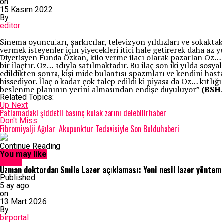
on
15 Kasım 2022
By
editor
Sinema oyuncuları, şarkıcılar, televizyon yıldızları ve sokaktaki
vermek isteyenler için yiyecekleri itici hale getirerek daha az 
Diyetisyen Funda Özkan, kilo verme ilacı olarak pazarlan Oz… h
bir ilaçtır. Oz… adıyla satılmaktadır. Bu ilaç son iki yılda sosy
edildikten sonra, kişi mide bulantısı spazmları ve kendini has
hissediyor. İlaç o kadar çok talep edildi ki piyasa da Oz… kıtlığ
beslenme planının yerini almasından endişe duyuluyor”
(BSH
Related Topics:
Up Next
Patlamadaki şiddetli basınç kulak zarını delebilirhaberi
Don't Miss
Fibromiyalji Ağıları Akupunktur Tedavisiyle Son Bulduhaberi
Continue Reading
You may like
Sağlık
Uzman doktordan Smile Lazer açıklaması: Yeni nesil lazer yöntemi
Published
5 ay ago
on
13 Mart 2026
By
birportal