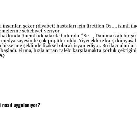
 insanlar, şeker (diyabet) hastaları için üretilen Oz…. isimli ila
yemelerine sebebiyet veriyor.
akkında önemli iddialarda bulundu. “Se…, Danimarkalı bir şirke
al medya sayesinde çok popüler oldu. Yiyeceklere karşı kimyasal bi
ta hissetme şeklinde fiziksel olarak isyan ediyor. Bu ilacı ala
ı başladı. Firma, hızla artan talebi karşılamakta zorluk çektiğini
A)
 nasıl uygulanıyor?