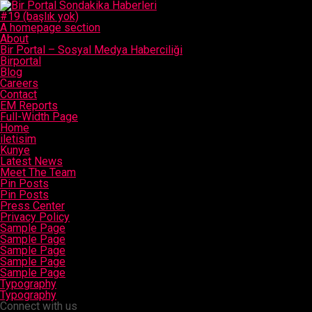
#19 (başlık yok)
A homepage section
About
Bir Portal – Sosyal Medya Haberciliği
Birportal
Blog
Careers
Contact
EM Reports
Full-Width Page
Home
iletisim
Kunye
Latest News
Meet The Team
Pin Posts
Pin Posts
Press Center
Privacy Policy
Sample Page
Sample Page
Sample Page
Sample Page
Sample Page
Typography
Typography
Connect with us