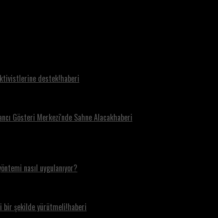
aktivistlerine destek!haberi
tancı Gösteri Merkezi'nde Sahne Alacakhaberi
yöntemi nasıl uygulanıyor?
i bir şekilde yürütmeli!haberi