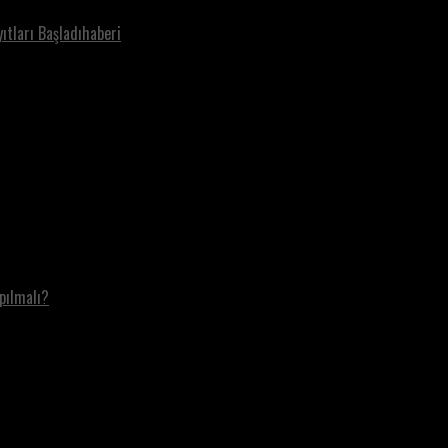
ıtları Başladıhaberi
pılmalı?