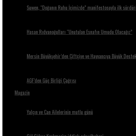
Suwen, “Doğanın Ruhu İçimizde” manifestosuyla ilk sürdürül
Hasan Rıdvanoğulları “Unutulan Esnafın Umudu Olacağız”
Mersin Büyükşehir’den Çiftçiye ve Hayvancıya Büyük Destek
AGF’den Güç Birliği Çağrısı
Magazin
Yalçın ve Can Ailelerinin mutlu günü