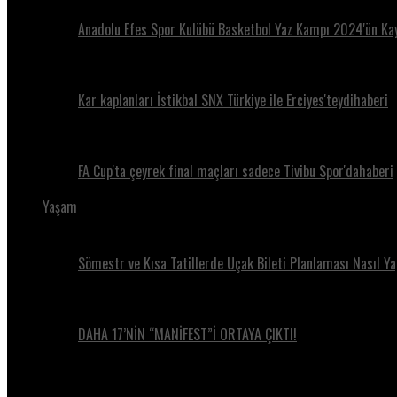
Anadolu Efes Spor Kulübü Basketbol Yaz Kampı 2024'ün Kay
Kar kaplanları İstikbal SNX Türkiye ile Erciyes'teydihaberi
FA Cup'ta çeyrek final maçları sadece Tivibu Spor'dahaberi
Yaşam
Sömestr ve Kısa Tatillerde Uçak Bileti Planlaması Nasıl Ya
DAHA 17’NİN “MANİFEST”İ ORTAYA ÇIKTI!