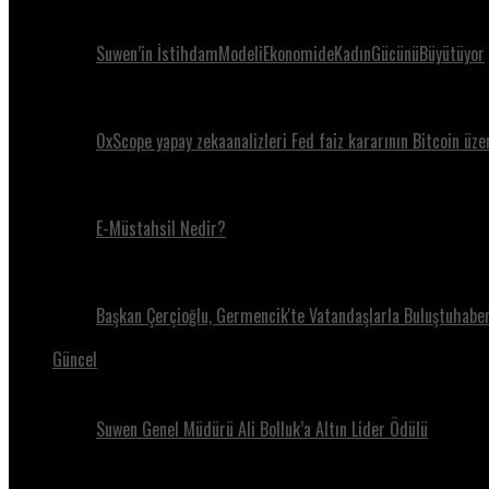
Suwen’in İstihdamModeliEkonomideKadınGücünüBüyütüyor
0xScope yapay zekaanalizleri Fed faiz kararının Bitcoin üze
E-Müstahsil Nedir?
Başkan Çerçioğlu, Germencik'te Vatandaşlarla Buluştuhaber
Güncel
Suwen Genel Müdürü Ali Bolluk’a Altın Lider Ödülü