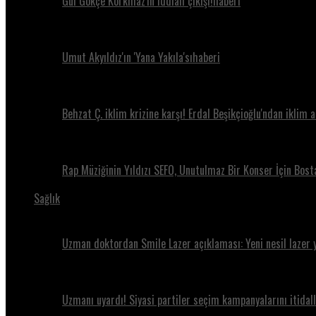
Gül Gökçe Korkmaz'ın iddialı çıkışı!haberi
Umut Akyıldız'ın 'Yana Yakıla'sıhaberi
Behzat Ç. iklim krizine karşı! Erdal Beşikçioğlu'ndan iklim 
Rap Müziğinin Yıldızı SEFO, Unutulmaz Bir Konser İçin Bos
Sağlık
Uzman doktordan Smile Lazer açıklaması: Yeni nesil lazer 
Uzmanı uyardı! Siyasi partiler seçim kampanyalarını itidall