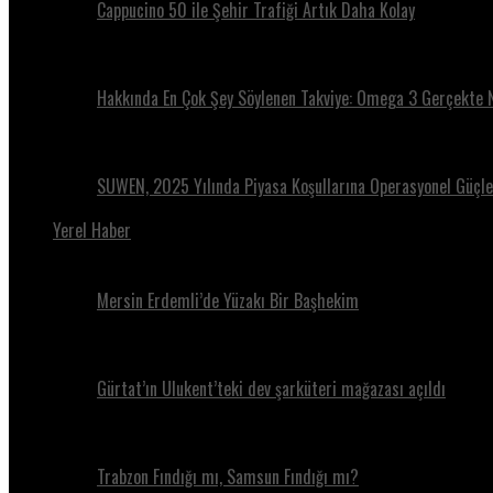
Cappucino 50 ile Şehir Trafiği Artık Daha Kolay
Hakkında En Çok Şey Söylenen Takviye: Omega 3 Gerçekte 
SUWEN, 2025 Yılında Piyasa Koşullarına Operasyonel Güçle 
Yerel Haber
Mersin Erdemli’de Yüzakı Bir Başhekim
Gürtat’ın Ulukent’teki dev şarküteri mağazası açıldı
Trabzon Fındığı mı, Samsun Fındığı mı?