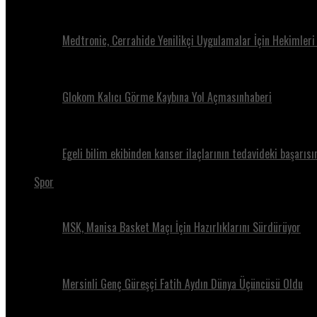
Medtronic, Cerrahide Yenilikçi Uygulamalar İçin Hekimleri
Glokom Kalıcı Görme Kaybına Yol Açmasınhaberi
Egeli bilim ekibinden kanser ilaçlarının tedavideki başarısı
Spor
MSK, Manisa Basket Maçı İçin Hazırlıklarını Sürdürüyor
Mersinli Genç Güreşçi Fatih Aydın Dünya Üçüncüsü Oldu