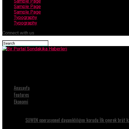
Sample Page
Sample Page
Sample Page
Typography
Typography
Connect with us
Bir Portal Sondakika Haberleri
Pelin Karahan Ceza ve Danilo Zanna hem ‘Şahane Cuma’ alışverişi
Anasayfa
Features
Ekonomi
SUWEN operasyonel dayanıklılığını korudu İlk çeyrek brüt k