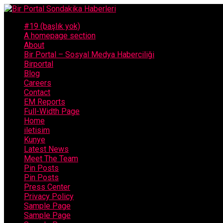
#19 (başlık yok)
A homepage section
About
Bir Portal – Sosyal Medya Haberciliği
Birportal
Blog
Careers
Contact
EM Reports
Full-Width Page
Home
iletisim
Kunye
Latest News
Meet The Team
Pin Posts
Pin Posts
Press Center
Privacy Policy
Sample Page
Sample Page