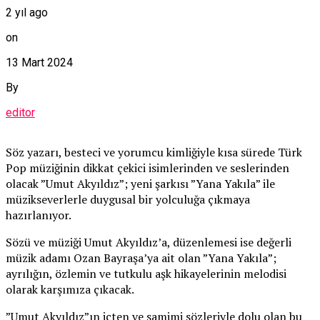
2 yıl ago
on
13 Mart 2024
By
editor
Söz yazarı, besteci ve yorumcu kimliğiyle kısa sürede Türk
Pop müziğinin dikkat çekici isimlerinden ve seslerinden
olacak ”Umut Akyıldız”; yeni şarkısı ”Yana Yakıla” ile
müzikseverlerle duygusal bir yolculuğa çıkmaya
hazırlanıyor.
Sözü ve müziği Umut Akyıldız’a, düzenlemesi ise değerli
müzik adamı Ozan Bayraşa’ya ait olan ”Yana Yakıla”;
ayrılığın, özlemin ve tutkulu aşk hikayelerinin melodisi
olarak karşımıza çıkacak.
”Umut Akyıldız”ın içten ve samimi sözleriyle dolu olan bu