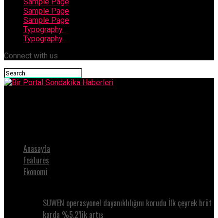
Sample Page
Sample Page
Sample Page
Typography
Typography
Connect with us
Bir Portal Sondakika Haberleri
Milli Rallici ve Mimar Siyaset Meydanında
Anasayfa
Features
Ekonomi
SUWEN operasyonel dayanıklılığını korudu İlk çeyrek brüt
karda %5.2’lik artış