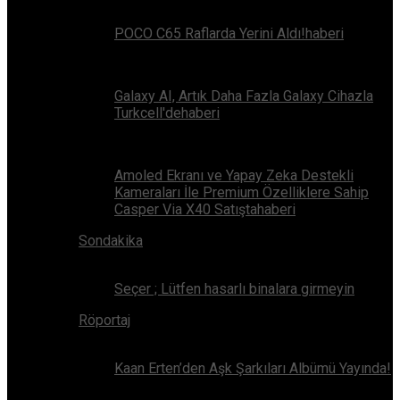
POCO C65 Raflarda Yerini Aldı!haberi
Galaxy AI, Artık Daha Fazla Galaxy Cihazla
Turkcell'dehaberi
Amoled Ekranı ve Yapay Zeka Destekli
Kameraları İle Premium Özelliklere Sahip
Casper Via X40 Satıştahaberi
Sondakika
Seçer ; Lütfen hasarlı binalara girmeyin
Röportaj
Kaan Erten’den Aşk Şarkıları Albümü Yayında!