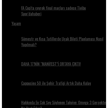
FA Cup'ta çeyrek final maçları sadece Tivibu
Spor'dahaberi
Yaşam
Sömestr ve Kısa Tatillerde Uçak Bileti Planlaması Nasıl
Yapılmalı?
DAHA 17’NİN “MANİFEST”İ ORTAYA ÇIKTI!
Cappucino 50 ile Şehir Trafiği Artık Daha Kolay
Hakkında En Çok Şey Söylenen Takviye: Omega 3 Gerçekte