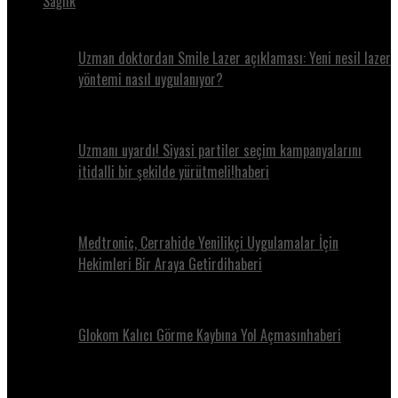
Sağlık
Uzman doktordan Smile Lazer açıklaması: Yeni nesil lazer
yöntemi nasıl uygulanıyor?
Uzmanı uyardı! Siyasi partiler seçim kampanyalarını
itidalli bir şekilde yürütmeli!haberi
Medtronic, Cerrahide Yenilikçi Uygulamalar İçin
Hekimleri Bir Araya Getirdihaberi
Glokom Kalıcı Görme Kaybına Yol Açmasınhaberi