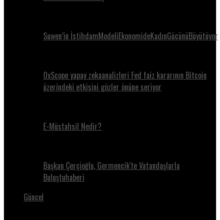
Suwen’in İstihdamModeliEkonomideKadınGücünüBüyütüyor
0xScope yapay zekaanalizleri Fed faiz kararının Bitcoin
üzerindeki etkisini gözler önüne seriyor
E-Müstahsil Nedir?
Başkan Çerçioğlu, Germencik'te Vatandaşlarla
Buluştuhaberi
Güncel