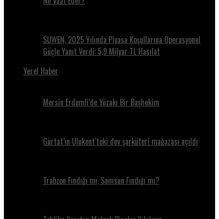
Ne Vaat Eder?
SUWEN, 2025 Yılında Piyasa Koşullarına Operasyonel
Güçle Yanıt Verdi: 5,9 Milyar TL Hasılat
Yerel Haber
Mersin Erdemli’de Yüzakı Bir Başhekim
Gürtat’ın Ulukent’teki dev şarküteri mağazası açıldı
Trabzon Fındığı mı, Samsun Fındığı mı?