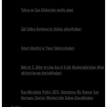
Yalçın ve Can Ailelerinin mutlu günü
Gül Gökçe Korkmaz'ın iddialı çıkışı!haberi
Umut Akyıldız'ın 'Yana Yakıla'sıhaberi
Behzat Ç. iklim krizine karşı! Erdal Beşikçioğlu'ndan iklim
aktivistlerine destek!haberi
Rap Müziğinin Yıldızı SEFO, Unutulmaz Bir Konser İçin
Bostancı Gösteri Merkezi'nde Sahne Alacakhaberi