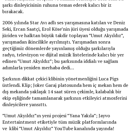
şarkı dinleyicisinin ruhuna temas ederek kalıcı bir iz
bırakacak.
2006 yılında Star Avı adlı ses yarışmasına katılan ve Deniz
Seki, Ercan Saatçi, Erol Köse’nin jüri üyesi olduğu yarışmada
jüriden ve halktan büyük takdir toplayan ”Umut Akyıldız”,
yarışmadan ikincilikle ayrılmıştı. Yarışmadan sonra
geçtiğimiz dönemlerde yayınlamış olduğu şarkılarıyla
radyo, televizyon ve dijital müzik listelerinde kalıcı bir yer
edinen ”Umut Akyıldız”; bu şarkısında iddialı ve sağlam
adımlarla yeniden merhaba dedi…
Şarkının dikkat çekici klibinin yönetmenliğini Luca Pigs
üstlendi. Klip; Joker Garaj platosunda hem iç mekan hem de
dış mekanda yaklaşık 14 saat süren çekimle, kalabalık bir
ekip eşliğinde tamamlanarak şarkının etkileyici atmosferini
dinleyicilere yansıttı.
”Umut Akyıldız”ın yeni projesi ”Yana Yakıla”; Jayvo
Entertaintment etiketiyle tüm müzik platformlarında
ve klibi ”Umut Akyıldız” YouTube kanalında yayında!