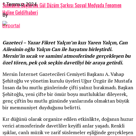
Subhan'ın Saçlarına Gül Düzüm Şarkısı Sosyal Medyada Fenomen
1 Temmuz 2024
Haline Geldi!haberi
By
birportal
Gazeteci – Yazar Fikret Yalçın’ın kızı Yaren Yalçın, Can
Ailesinin oğlu Yalçın Can ile hayatını birleştirdi.
Mersin’in sıcak ve samimi atmosferinde gerçekleşen bu
özel tören, pek çok seçkin davetliyi bir araya getirdi.
Mersin İnternet Gazetecileri Cemiyeti Başkanı A. Vahap
Şehitoğlu ve yönetim kurulu üyeleri Uğur Özgür ile Mustafa
İnsan da bu mutlu günlerinde çifti yalnız bırakmadı. Başkan
Şehitoğlu, yeni çifte bir ömür boyu mutluluklar dileyerek,
genç çiftin bu mutlu gününde yanlarında olmaktan büyük
bir memnuniyet duyduğunu belirtti.
Kır düğünü olarak organize edilen etkinlikte, doğanın huzur
verici atmosferinde davetliler keyifli anlar yaşadı. Renkli
ışıklar, canlı müzik ve zarif süslemeler eşliğinde gerçekleşen