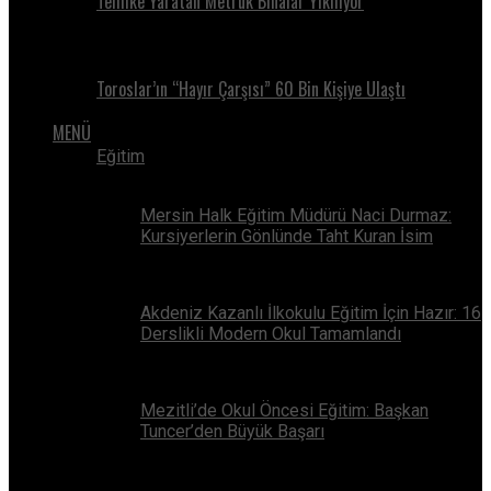
Tehlike Yaratan Metruk Binalar Yıkılıyor
Toroslar’ın “Hayır Çarşısı” 60 Bin Kişiye Ulaştı
MENÜ
Eğitim
Mersin Halk Eğitim Müdürü Naci Durmaz:
Kursiyerlerin Gönlünde Taht Kuran İsim
Akdeniz Kazanlı İlkokulu Eğitim İçin Hazır: 16
Derslikli Modern Okul Tamamlandı
Mezitli’de Okul Öncesi Eğitim: Başkan
Tuncer’den Büyük Başarı