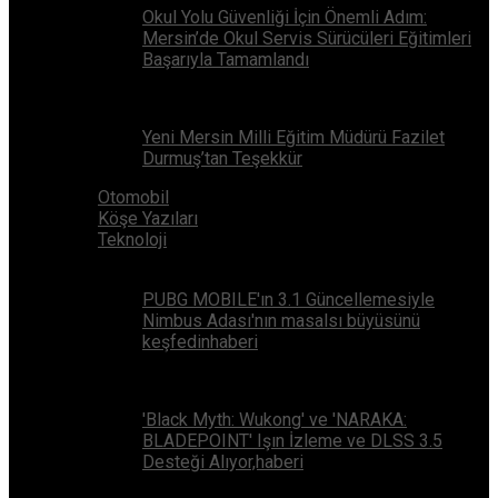
Okul Yolu Güvenliği İçin Önemli Adım:
Mersin’de Okul Servis Sürücüleri Eğitimleri
Başarıyla Tamamlandı
Yeni Mersin Milli Eğitim Müdürü Fazilet
Durmuş’tan Teşekkür
Otomobil
Köşe Yazıları
Teknoloji
PUBG MOBILE'ın 3.1 Güncellemesiyle
Nimbus Adası'nın masalsı büyüsünü
keşfedinhaberi
'Black Myth: Wukong' ve 'NARAKA:
BLADEPOINT' Işın İzleme ve DLSS 3.5
Desteği Alıyor,haberi