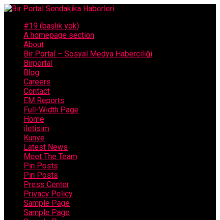
#19 (başlık yok)
A homepage section
About
Bir Portal – Sosyal Medya Haberciliği
Birportal
Blog
Careers
Contact
EM Reports
Full-Width Page
Home
iletisim
Kunye
Latest News
Meet The Team
Pin Posts
Pin Posts
Press Center
Privacy Policy
Sample Page
Sample Page