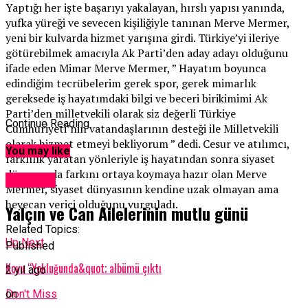
Yaptığı her işte başarıyı yakalayan, hırslı yapısı yanında,
yufka yüreği ve sevecen kişiliğiyle tanınan Merve Mermer,
yeni bir kulvarda hizmet yarışına girdi. Türkiye’yi ileriye
götürebilmek amacıyla Ak Parti’den aday adayı olduğunu
ifade eden Mimar Merve Mermer, ” Hayatım boyunca
edindiğim tecrübelerim gerek spor, gerek mimarlık
gereksede iş hayatımdaki bilgi ve beceri birikimimi Ak
Parti’den milletvekili olarak siz değerli Türkiye
Continue Reading
Cumhuriyeti’nin vatandaşlarının desteği ile Milletvekili
olarak hizmet etmeyi bekliyorum ” dedi. Cesur ve atılımcı,
You may like
farklılık yaratan yönleriyle iş hayatından sonra siyaset
dünyasında farkını ortaya koymaya hazır olan Merve
Magazin
Mermer, siyaset dünyasının kendine uzak olmayan ama
heyecan verici olduğunu vurguladı.
Yalçın ve Can Ailelerinin mutlu günü
Related Topics:
Up Next
Published
Koyu “Yokluğunda&quot; albümü çıktı
2 yıl ago
Don't Miss
on