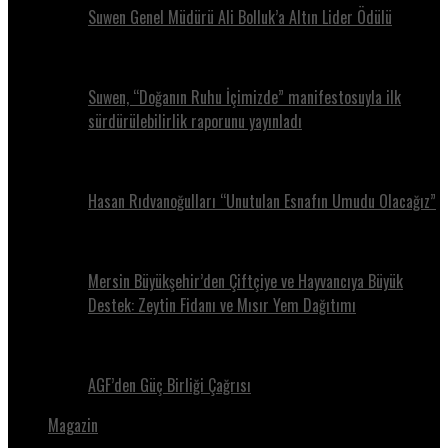
Suwen Genel Müdürü Ali Bolluk’a Altın Lider Ödülü
Suwen, “Doğanın Ruhu İçimizde” manifestosuyla ilk
sürdürülebilirlik raporunu yayınladı
Hasan Rıdvanoğulları “Unutulan Esnafın Umudu Olacağız”
Mersin Büyükşehir’den Çiftçiye ve Hayvancıya Büyük
Destek: Zeytin Fidanı ve Mısır Yem Dağıtımı
AGF’den Güç Birliği Çağrısı
Magazin