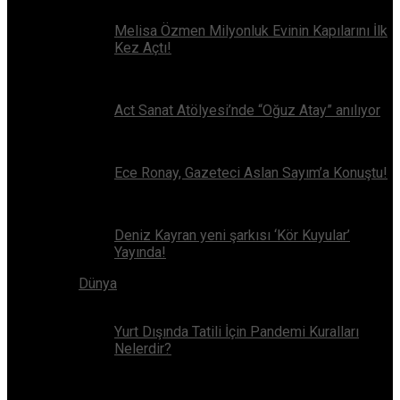
Melisa Özmen Milyonluk Evinin Kapılarını İlk
Kez Açtı!
Act Sanat Atölyesi’nde “Oğuz Atay” anılıyor
Ece Ronay, Gazeteci Aslan Sayım’a Konuştu!
Deniz Kayran yeni şarkısı ‘Kör Kuyular’
Yayında!
Dünya
Yurt Dışında Tatili İçin Pandemi Kuralları
Nelerdir?