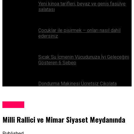
Yeni kinoa tarifleri, beyaz ve geniş fasülye
salatası
Çocuklar ile pişirmek – onları nasıl dahil
edersiniz
Sıcak Su İçmenin Vücudunuza İyi Geleceğini
Gösteren 6 Sebep
Dondurma Makinesi Ücretsiz Çikolata
Magazin
Milli Rallici ve Mimar Siyaset Meydanında
Published