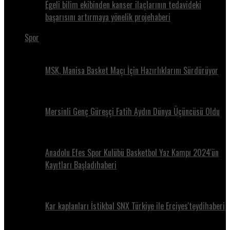
Egeli bilim ekibinden kanser ilaçlarının tedavideki
başarısını artırmaya yönelik projehaberi
Spor
MSK, Manisa Basket Maçı İçin Hazırlıklarını Sürdürüyor
Mersinli Genç Güreşçi Fatih Aydın Dünya Üçüncüsü Oldu
Anadolu Efes Spor Kulübü Basketbol Yaz Kampı 2024'ün
Kayıtları Başladıhaberi
Kar kaplanları İstikbal SNX Türkiye ile Erciyes'teydihaberi