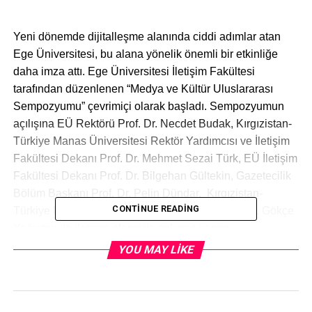
Yeni dönemde dijitalleşme alanında ciddi adımlar atan
Ege Üniversitesi, bu alana yönelik önemli bir etkinliğe
daha imza attı. Ege Üniversitesi İletişim Fakültesi
tarafından düzenlenen “Medya ve Kültür Uluslararası
Sempozyumu” çevrimiçi olarak başladı. Sempozyumun
açılışına EÜ Rektörü Prof. Dr. Necdet Budak, Kırgızistan-
Türkiye Manas Üniversitesi Rektör Yardımcısı ve İletişim
Fakültesi Dekanı Prof. Dr. Mehmet Sezai Türk, EÜ İletişim
Fakültesi Dekanı Prof. Dr. Bilgehan Gültekin, Gazetecilik
Bölüm Başkanı Prof. Dr. Pelin Dündar, Kırgızistan-
CONTINUE READING
Türkiye Manas Üniversitesi öğretim üyesi Doç. Dr. Gökçe
Yoğurtçu ile iletişim alanında çalışma yapan
akademisyenler ve öğrenciler katıldı.
YOU MAY LIKE
Sempozyumun açılış konuşmasını gerçekleştiren EÜ