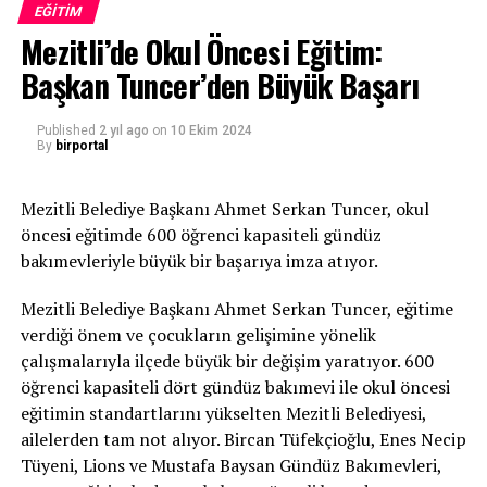
gerçekleştirildiğini vurguladı.
EĞITIM
etkinliğidir. Mesajınızı topluma ulaştırmanın ve toplumu
Mezitli’de Okul Öncesi Eğitim:
“Okullarımızda yapılan bu
etkilemenin en iyi yoludur. Bu bağlamda bu
Başkan Tuncer’den Büyük Başarı
sempozyumda okunacak bildirilerin alanımıza çok şey
çalışmalarla,
katacağını umut ediyor, katılımınız için teşekkür ediyorum”
öğrencilerimiz rahat ve son
Published
2 yıl ago
on
10 Ekim 2024
dedi.
By
birportal
teknolojiye uygun
ortamlarda eğitim alacak.
Mezitli Belediye Başkanı Ahmet Serkan Tuncer, okul
Bu projeler, geleceğimiz
“Dijitalleşme, ana hedeflerimizden birisi”
öncesi eğitimde 600 öğrenci kapasiteli gündüz
bakımevleriyle büyük bir başarıya imza atıyor.
olan çocuklarımızın kaliteli
Ege Üniversitesinin dijitalleşme hedefine vurgu yapan
bir eğitim görmesi için
İletişim Fakültesi Dekanı Prof. Dr. Bilgehan Gültekin,
Mezitli Belediye Başkanı Ahmet Serkan Tuncer, eğitime
verdiği önem ve çocukların gelişimine yönelik
“Üniversitemizin ana hedeflerinden birisi de dijitalleşme.
büyük bir öneme sahip.”
çalışmalarıyla ilçede büyük bir değişim yaratıyor. 600
Biz de İletişim Fakültesi olarak dijital medya alanına bu
öğrenci kapasiteli dört gündüz bakımevi ile okul öncesi
tarz toplumsal ağırlığı olan sempozyumlara devam
Teşekkür ve Takdir
eğitimin standartlarını yükselten Mezitli Belediyesi,
edeceğiz. Sempozyumumuz, konu içeriği bakımından
ailelerden tam not alıyor. Bircan Tüfekçioğlu, Enes Necip
oldukça zengin. Önümüzdeki yıl bu sempozyumu yüz
Durmuş, projede emeği geçen İnşaat ve Emlak
Tüyeni, Lions ve Mustafa Baysan Gündüz Bakımevleri,
yüze yapmayı planlıyoruz. İletişim Fakültesi olarak
biriminden sorumlu İl Millî Eğitim Müdür Yardımcısı