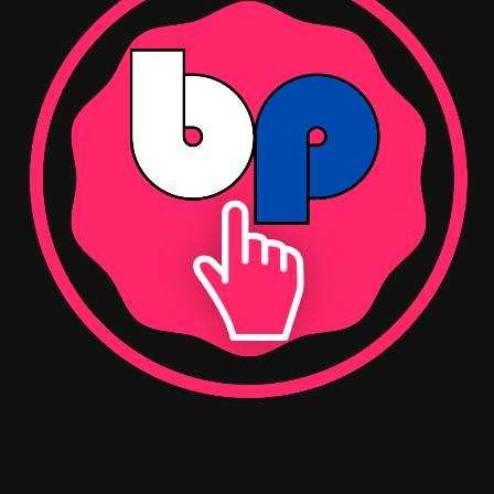
Kaynak: (BYZHA) – Beyaz Haber Ajansı
RELATED TOPICS:
UP NEXT
Anneliğe Hazırlık Atölyesi Eğitimleri Devam Ediyorhaberi
DON'T MISS
Kartepe Belediyesi’nde Personele Trafik Eğitimihaberi