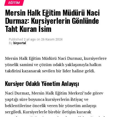
EĞITIM
Rektörü Prof. Dr. Necdet Budak, “Hepimizin bildiği üzere,
Mersin Halk Eğitim Müdürü Naci
çağımızda en büyük değişim, iletişim alanında
Durmaz: Kursiyerlerin Gönlünde
yaşanmaktadır. Teknoloji alanında meydana gelen
gelişmeler her şeyden önce iletişim alanında kendini
Taht Kuran İsim
göstermekte ve toplumda varlığını hissettirmektedir.
Çağımızda kuşkusuz ki medya, kültürün ulusal ve
Published
2 yıl ago
on
26 Kasım 2024
By
birportal
uluslararası düzeyde bireylere ulaştırılması noktasında
önemli bir göreve sahiptir. Medya, artık, özellikle
toplumsal hayatta bireylerin çeşitli sosyal ihtiyaçlarını
Mersin Halk Eğitim Müdürü Naci Durmaz, kursiyerlere
gidermek için sık sık başvurdukları önemli bir kaynaktır.
yönelik samimi ve çözüm odaklı yaklaşımıyla halkın
Bireyler bu kaynağı bilgi edinme, eğlenme, haber alma
takdirini kazanarak sevilen bir lider haline geldi.
amacıyla kullanmaktadır. Medya ise topluma ve bireylere
Kursiyer Odaklı Yönetim Anlayışı
karşı sorumluluklarını, doğru ve tarafsız olarak
bilgilendirme, eğitim, eğlendirme ve sosyalleştirme gibi
Naci Durmaz, Mersin Halk Eğitim Merkezi’nde görev
fonksiyonları yerine getirerek yapmaktadır. Bu noktadan
yaptığı süre boyunca kursiyerlerin ihtiyaç ve
baktığımızda, hepimizin malumudur ki toplumda en
beklentilerine öncelik veren bir yönetim anlayışı
önemli iki kurumdan biri kültür diğeri medya olarak
sergiledi. Kursiyerlerle birebir iletişim kurarak
görülmektedir. Bu iki kurumun önemi ve değeri bizleri ve