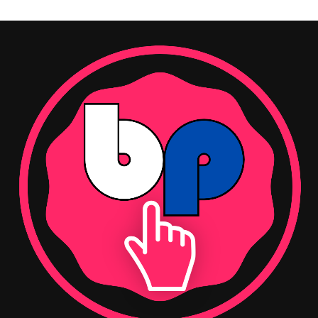
Açıklamasının sonunda 24 Temmuz’un gerçek
anlamının yalnızca geçmişte kaldırılan sansürü anmak
olmadığını ifade eden Şehitoğlu, günümüzde basın
özgürlüğünü güçlendirecek uygulamaların hayata
geçirilmesi gerektiğini söyledi.
“Temennimiz; hiçbir gazetecinin haberinden dolayı
yargılanmadığı, baskıya uğramadığı ve özgürce görev
yapabildiği bir Türkiye’dir.” ifadeleriyle mesajını
tamamladı.