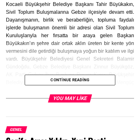
Kocaeli Büyükşehir Belediye Başkanı Tahir Büyükakın,
Sivil Toplum Buluşmalarına Gebze ilçesiyle devam etti.
Dayanışmanın, birlik ve beraberliğin, topluma faydalı
işlerde buluşmanın önemli bir adresi olan Sivil Toplum
Kuruluşlarıyla her fırsatta bir araya gelen Başkan
Büyükakın’ın şehre dair ortak aklın üreten bir kente yön
vermesini dile getirdiği buluşmaya yoğun bir katılım ve ilgi
vardı. Büyükşehir Belediyesi Genel Sekreteri Balamir
Gündoğdu, Gebze Belediye Başkanı Zinnur Büyükgöz,
AK Parti Gebze İlçe Başkanı Recep Kaya, Büyükşehir
CONTINUE READING
Belediyesi Genel Sekreter Yardımcıları Gökmen Mengüç
ve Sadık Uysal’ın da katıldığı buluşmada konuşan
Başkan Büyükakın, “Asıl derdimiz insan yetiştirmektir. Bu
YOU MAY LIKE
amaca uygun harekete geçmek hepimizin görevidir.
Büyükşehir Belediyesi olarak bu anlayışla çalışıyoruz”
dedi.
GENEL