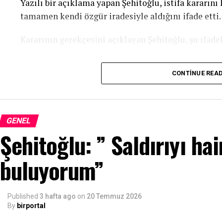
Yazılı bir açıklama yapan Şehitoğlu, istifa kararını
devletinin temel güvencelerinden biri olduğuna dik
tamamen kendi özgür iradesiyle aldığını ifade etti.
Farklı görüşlerin özgürce ifade edilebildiği, gazet
Kararının gerekçesini açıklayan Şehitoğlu, şu ifadel
duymadığı ve eleştirinin suç olarak görülmediği bi
gerektiğini belirten Şehitoğlu, basın özgürlüğünü
“Kimseyi suçlamıyorum. Ancak partiye çökenler ve o
atılması çağrısında bulundu.
CONTINUE REA
yürümeyi karakterime uygun görmedim. Onlarla a
partiden ayrılmak olacaktı. Ben de onu yaptım. Üz
“Temennimiz Özgürce Görev Yapabilen Ga
CHP’den uzun bir süre ayrı kalmak olacaktır.”
Açıklamasının sonunda 24 Temmuz’un gerçek anlam
GENEL
Şehitoğlu, açıklamasında siyasi mücadelesini sürdü
sansürü anmak olmadığını ifade eden Şehitoğlu, 
Şehitoğlu: ” Saldırıyı ha
Başkanı Özgür Özel ve yol arkadaşlarının kuracağını
güçlendirecek uygulamaların hayata geçirilmesi ge
alacağını açıkladı.
buluyorum”
“Temennimiz; hiçbir gazetecinin haberinden dolayı
özgürce görev yapabildiği bir Türkiye’dir.” ifadele
Published
3 hafta ago
on
20 Temmuz 2026
By
birportal