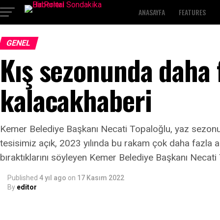
ANASAYFA
FEATURES
GENEL
Kış sezonunda daha f
kalacakhaberi
Kemer Belediye Başkanı Necati Topaloğlu, yaz sezonun g
tesisimiz açık, 2023 yılında bu rakam çok daha fazla a
bıraktıklarını söyleyen Kemer Belediye Başkanı Necati T
Published
4 yıl ago
on
17 Kasım 2022
By
editor