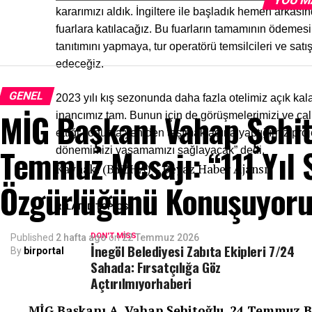
YOU M
kararımızı aldık. İngiltere ile başladık hemen arka
fuarlara katılacağız. Bu fuarların tamamının ödemes
tanıtımını yapmaya, tur operatörü temsilcileri ve sat
edeceğiz.
GENEL
2023 yılı kış sezonunda daha fazla otelimiz açık kala
MİG Başkanı Vahap Şehit
inancımız tam. Bunun için de görüşmelerimizi ve çal
ettiği konuma yeniden taşımak adına yaptığımız proje
Temmuz Mesajı: “111 Yıl 
dönemimizi yaşamamızı sağlayacak” dedi.
Kaynak: (BYZHA) – Beyaz Haber Ajansı
Özgürlüğünü Konuşuyoru
RELATED TOPICS:
DON'T MISS
Published
2 hafta ago
on
22 Temmuz 2026
İnegöl Belediyesi Zabıta Ekipleri 7/24
By
birportal
Sahada: Fırsatçılığa Göz
Açtırılmıyorhaberi
MİG Başkanı A. Vahap Şehitoğlu, 24 Temmuz Ba