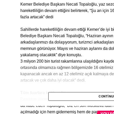
Kemer Belediye Başkanı Necati Topaloğlu, yaz sezo
hareketliliğin devam ettiğini belirterek, “Şu an için
fazla artacak” dedi
Sahillerde hareketliliğin devam ettiği Kemer’de iyi 
Belediye Başkanı Necati Topaloğlu, “Haziran ayının o
arkadaşlarımızı da dolaşıyorum, turizmci arkadaşlarım
memnun görünüyor. Mayıs ve haziran aylarını da dolu
yakalamış olacaktık” diye konuştu.
3 milyon 200 bin turist rakamlarına ulaşıldığını ka
ortasında olmamıza rağmen bölgemizde 16 otelimiz aç
kapanacak ancak en az 12 otelimiz açık kalmaya d
artacak ve çok daha iyi olacak” dedi.
Tüm fuarlara katılacağız
CONTINU
Pandemi döneminde turizm fuarları kapalı olduğu içi
da ifade eden Topaloğlu, “Biz en son Moskova fuarı
açılmadığı için hem gidememiş hem de paramızı alam