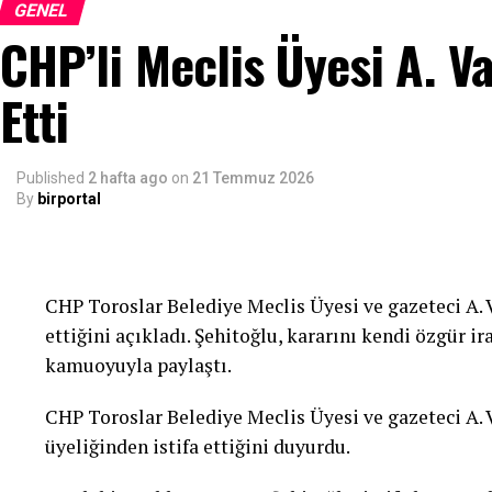
ekonomik baskılarla karşı karşıya bırakıldığı ve me
GENEL
CHP’li Meclis Üyesi A. Va
zorunda kaldığı yönündeki tartışmaların yaşandığı
güçlü şekilde savunmak hepimizin ortak sorumluluğ
Etti
“Gazetecilik Suç Değildir”
Gazeteciliğin kamu adına gerçekleri araştırmak v
Published
2 hafta ago
on
21 Temmuz 2026
By
birportal
gibi önemli bir sorumluluğu bulunduğunu vurgulaya
baskının yalnızca gazetecileri değil, toplumun doğ
etkilediğini dile getirdi.
CHP Toroslar Belediye Meclis Üyesi ve gazeteci A. V
“Gazetecilik suç değildir. Gazetecinin görevi; kam
ettiğini açıkladı. Şehitoğlu, kararını kendi özgür ir
ve toplumun haber alma hakkını korumaktır. Basın ü
kamuoyuyla paylaştı.
doğru ve tarafsız bilgiye ulaşma hakkını da doğrudan
CHP Toroslar Belediye Meclis Üyesi ve gazeteci A.
“Basın Özgürlüğü Demokrasinin Güv
üyeliğinden istifa ettiğini duyurdu.
Şehitoğlu, basın özgürlüğünün herhangi bir kesime 