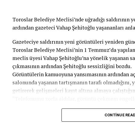
Toroslar Belediye Meclisi’nde uğradığı saldırının 
ardından gazeteci Vahap Şehitoğlu yaşananları anla
Gazeteciye saldırının yeni görüntüleri yeniden gü
Toroslar Belediye Meclisi’nin 1 Temmuz’da yapılan
meclis üyesi Vahap Şehitoğlu’na yönelik yaşanan sal
çıkmasının ardından Şehitoğlu sessizliğini bozdu.
Görüntülerin kamuoyuna yansımasının ardından aç
salonunda yaşanan tartışmanın tarafı olmadığını, y
getirerek gelişmeleri kayıt altına almaya çalıştığın
“Telefonumu zorla aldılar, görüntü çekmem engell
CONTINUE REA
Şehitoğlu, Belediye Başkanı Abdurrahman Yıldız’ın
yürümesiyle başlayan gerginliği görüntülemek iste