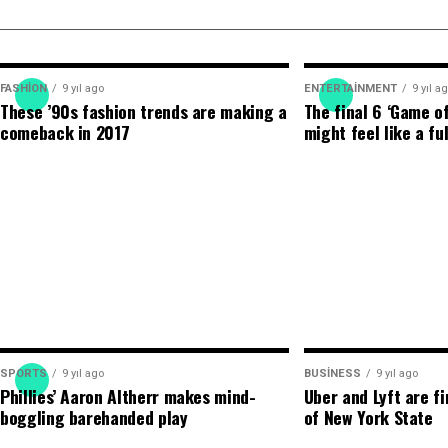
Talmaç’ın telefonunu elinden zorla aldığını ve hab
iddia etti.
Şehitoğlu, olay sırasında DEM Parti Meclis Üyeleri
Belediye Başkan Yardımcısı ve Meclis Üyesi Erdoğa
FASHION
9 yıl ago
ENTERTAINMENT
9 yıl a
These ’90s fashion trends are making a
The final 6 ‘Game o
Ay’ın “Hepiniz saldırın” diye bağırmasının ardından
comeback in 2017
might feel like a fu
katıldığını öne sürdü.
“Meclis salonundan zorla çıkarıldım”
Şehitoğlu, meclis üyelerinin bulunduğu alandan tan
çıkarıldığını, bina dışında da fiziki saldırıya uğradığ
Olay sırasında belediyenin bazı müdürleri ile perso
belirten Şehitoğlu, belediye bahçesini gören güvenl
verilmediğini iddia etti.
“Görüntüleri izleyince saldırının boyutunu daha i
Gazetecilik mesleği boyunca birçok saldırıya maru
SPORTS
9 yıl ago
BUSINESS
9 yıl ago
olayları büyütmediğini söyleyen Şehitoğlu, yeni or
Phillies’ Aaron Altherr makes mind-
Uber and Lyft are fin
saldırının vahametini daha net gördüğünü dile geti
boggling barehanded play
of New York State
Şehitoğlu, “Sürü anlayışıyla yapılan bu saldırıyı h