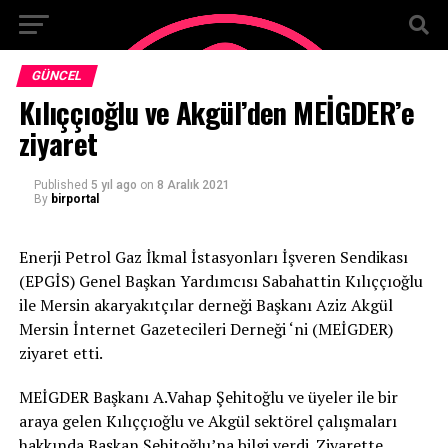
GÜNCEL
Kılıççıoğlu ve Akgül’den MEİGDER’e
ziyaret
Published
5 yıl ago
on
8 Aralık 2021
By
birportal
Enerji Petrol Gaz İkmal İstasyonları İşveren Sendikası
(EPGİS) Genel Başkan Yardımcısı Sabahattin Kılıççıoğlu
ile Mersin akaryakıtçılar derneği Başkanı Aziz Akgül
Mersin İnternet Gazetecileri Derneği ‘ni (MEİGDER)
ziyaret etti.
MEİGDER Başkanı A.Vahap Şehitoğlu ve üyeler ile bir
araya gelen Kılıççıoğlu ve Akgül sektörel çalışmaları
hakkında Başkan Şehitoğlu’na bilgi verdi. Ziyarette