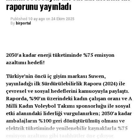
raporunu yayınladı
Bu dönüşüm sürecinde istikrarlı büyüme performansıyla
dikkat çeken Suwen’in Genel Müdürü ve Yönetim Kurulu
Published
10 ay ago
on
24 Ekim 2025
By
birportal
Üyesi Ali Bolluk, Krea M.I.C.E. tarafından düzenlenen
Altın Lider Ödülleri 2025 kapsamında “Türkiye’nin En
Beğenilen CEO’su” seçilerek Altın Lider Ödülü’ne layık
görüldü.
2030’a kadar enerji tüketiminde %75 emisyon
azaltımı hedefi!
80 binden fazla çalışanın katılımıyla gerçekleştirilen ve
Türkiye’nin En Beğenilen 50 CEO’sunun belirlendiği
Türkiye’nin öncü iç giyim markası Suwen,
araştırma; liderlerin yalnızca finansal performansını
yayınladığı ilk Sürdürülebilirlik Raporu (2024) ile
değil, kurum kültürü, vizyoner yönetim anlayışı ve
çevresel ve sosyal hedeflerini kamuoyuyla paylaştı.
çalışan bağlılığı yaratma kapasitesini de değerlendiriyor.
Raporda, %90’ın üzerindeki kadın çalışan oranı ve A
Bolluk’un liderliği, Suwen’in son yıllarda yakaladığı
Milli Kadın Voleybol Takımı sponsorluğu ile sosyal
büyüme ivmesi ve kurumsal dönüşüm süreciyle birlikte
etki alanındaki liderliği vurgulanırken; 2030’a kadar
ele alındığında, ödül stratejik bir başarının yansıması
ambalajların %100 geri dönüştürülmüş olması ve
olarak okunuyor.
elektrik tüketiminde yenilenebilir kaynaklarla %75
emisyon azaltımı gibi taahhütler öne çıkıyor.
Çok Kanallı Güç, Global Vizyon