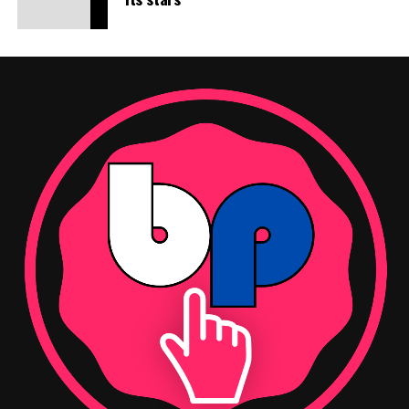
%90+ Kadın İstihdamı:
Ekibinin %90’ından fazlası
Mersin İnternet Gazetecileri Cemiyeti Yönetim Kurulu
kadınlardan oluşuyor. Kadın yönetici oranı ise
Başkanı A. Vahap Şehitoğlu ise Hasan Rıdvanoğulları’nın
%22’nin üzerinde.
ziyaretinden dolayı teşekkür etti. Başkan Şehitoğlu,
Gelişim ve Liderlik:
Çok sayıda kadına istihdam,
ayrıca oda seçimlerinde Rıdvanoğulları ve ekibine
eğitim ve gelişim fırsatı sunan Suwen Akademi
başarılar diledi.
projesi hayata geçirildi.
Toplumsal Destek:
Pembe İzler Kadın Kanserleri
Derneği ile iş birlikleri yürütüldü. Marka,
A Milli
Kadın Voleybol Takımı’nın resmi sponsoru
olarak
kadınların spordaki görünürlüğünü artırmayı
hedefledi.
Çevresel Dönüşüm ve Döngüsel Ekonomi Hamleleri
Marka, çevresel ayak izini azaltma konusunda somut
adımlar attı ve
döngüsel ekonomi
anlayışını
operasyonlarına entegre etti. Geri dönüştürülmüş
materyallerle, düşük su ve enerji tüketimiyle üretilen,