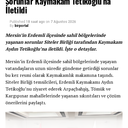
Sorunlar Kaymakam Tetikoğlu’na
Etkinlikte 1111 adet fidan dikimi yapılırken öğrencilere ve
İletildi
tüm katılımcılara fidan ve tohum da hediye edildi.​
Published
18 saat ago
on
7 Ağustos 2026
Kaynak: (BYZHA) – Beyaz Haber Ajansı
By
birportal
Mersin’in Erdemli ilçesinde sahil bölgelerinde
RELATED TOPICS:
yaşanan sorunlar Siteler Birliği tarafından Kaymakam
Aydın Tetikoğlu’na iletildi. İşte o detaylar.
UP NEXT
Ulu Önder Atatürk Muğla’da Farklı Etkinliklerle
Anıldıhaberi
Mersin’in Erdemli ilçesinde sahil bölgelerinde yaşayan
vatandaşların uzun süredir gündeme getirdiği sorunlar
DON'T MISS
bu kez resmi olarak Kaymakamlık makamına taşındı.
Milli Ağaçlandırma Günü’nde 6000 Fidan Toprakla
Buluştuhaberi
Siteler Birliği temsilcileri, Erdemli Kaymakamı Aydın
Tetikoğlu’nu ziyaret ederek Arpaçbahşiş, Tömük ve
Kargıpınar mahallelerinde yaşanan sıkıntıları ve çözüm
önerilerini paylaştı.