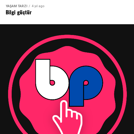
YAŞAM TARZI
4 yıl ago
Bilgi güçtür