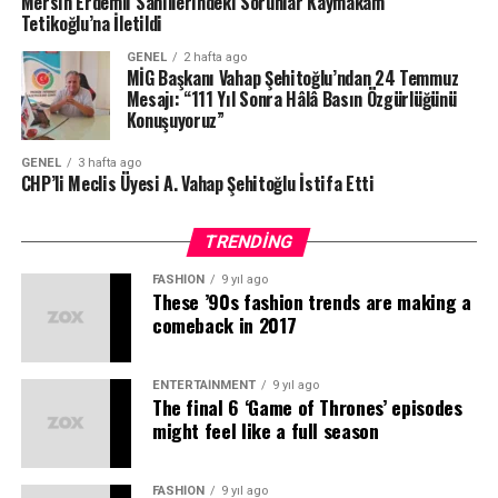
Mersin Erdemli Sahillerindeki Sorunlar Kaymakam
Güvencesidir”
Tetikoğlu’na İletildi
Şehitoğlu, açıklamasında siyasi mücadelesini
Açıklamada, kamu kurumları ile sivil toplum kuruluşları
sürdüreceğini de belirterek, CHP Genel Başkanı Özgür
arasındaki güçlü iletişimin Erdemli’nin gelişimine katkı
GENEL
2 hafta ago
MİG Başkanı Vahap Şehitoğlu’ndan 24 Temmuz
Şehitoğlu, basın özgürlüğünün herhangi bir kesime ait
Özel ve yol arkadaşlarının kuracağını ifade ettiği yeni
sağlayacağı vurgulandı.
Mesajı: “111 Yıl Sonra Hâlâ Basın Özgürlüğünü
bir ayrıcalık değil, demokratik hukuk devletinin temel
siyasi oluşumda yer alacağını açıkladı.
Konuşuyoruz”
güvencelerinden biri olduğuna dikkat çekti.
GENEL
3 hafta ago
Farklı görüşlerin özgürce ifade edilebildiği, gazetecilerin
CHP’li Meclis Üyesi A. Vahap Şehitoğlu İstifa Etti
kalemleri nedeniyle endişe duymadığı ve eleştirinin suç
olarak görülmediği bir Türkiye’nin herkesin ortak hedefi
TRENDING
olması gerektiğini belirten Şehitoğlu, basın
FASHION
9 yıl ago
özgürlüğünün güçlendirilmesi yönünde somut adımlar
These ’90s fashion trends are making a
atılması çağrısında bulundu.
comeback in 2017
“Temennimiz Özgürce Görev Yapabilen
ENTERTAINMENT
9 yıl ago
Gazeteciler”
The final 6 ‘Game of Thrones’ episodes
might feel like a full season
Açıklamasının sonunda 24 Temmuz’un gerçek
anlamının yalnızca geçmişte kaldırılan sansürü anmak
FASHION
9 yıl ago