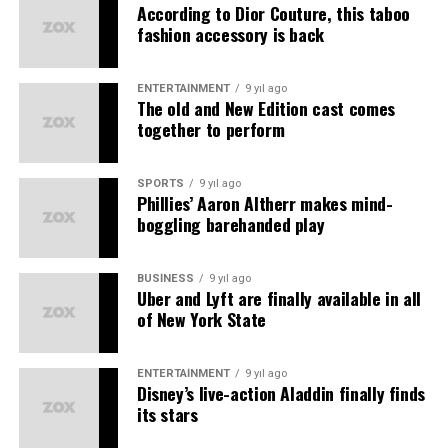
olmadığını ifade eden Şehitoğlu, günümüzde basın
According to Dior Couture, this taboo
özgürlüğünü güçlendirecek uygulamaların hayata
fashion accessory is back
geçirilmesi gerektiğini söyledi.
ENTERTAINMENT
9 yıl ago
“Temennimiz; hiçbir gazetecinin haberinden dolayı
The old and New Edition cast comes
yargılanmadığı, baskıya uğramadığı ve özgürce görev
together to perform
yapabildiği bir Türkiye’dir.” ifadeleriyle mesajını
tamamladı.
SPORTS
9 yıl ago
Phillies’ Aaron Altherr makes mind-
boggling barehanded play
BUSINESS
9 yıl ago
Uber and Lyft are finally available in all
of New York State
ENTERTAINMENT
9 yıl ago
Disney’s live-action Aladdin finally finds
its stars