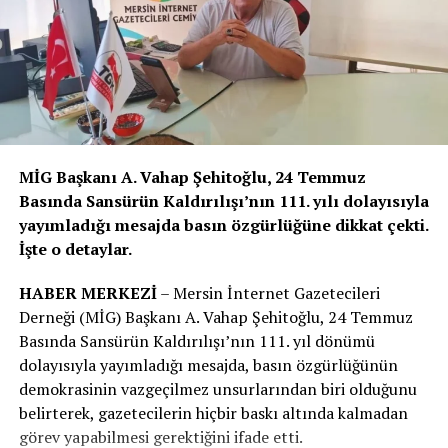
vatandaşlardan gelen talepleri Kaymakam Tetikoğlu’na
aktarırken, bölgede yaşam kalitesini artıracak öneriler
de sundu.
Görüşmede kamu kurumları ile sivil toplum
kuruluşlarının ortak hareket etmesinin ilçeye önemli
katkılar sağlayacağına dikkat çekildi.
MİG Başkanı A. Vahap Şehitoğlu, 24 Temmuz
Sahil Yolunda Yaya Geçişleri
Basında Sansürün Kaldırılışı’nın 111. yılı dolayısıyla
yayımladığı mesajda basın özgürlüğüne dikkat çekti.
Zorlaşıyor
İşte o detaylar.
Vatandaşların en çok şikayet ettiği konuların başında
HABER MERKEZİ
– Mersin İnternet Gazetecileri
sahil bandındaki yoğunluk geldi. Yaz sezonunda binlerce
Derneği (MİG) Başkanı A. Vahap Şehitoğlu, 24 Temmuz
kişinin kullandığı yürüyüş yollarında seyyar satıcılar ile
Basında Sansürün Kaldırılışı’nın 111. yıl dönümü
bazı işletmelerin yaya alanlarını işgal ettiği ifade edildi.
dolayısıyla yayımladığı mesajda, basın özgürlüğünün
demokrasinin vazgeçilmez unsurlarından biri olduğunu
Bu durumun hem geçişleri zorlaştırdığı hem de görüntü
belirterek, gazetecilerin hiçbir baskı altında kalmadan
ve çevre kirliliğine neden olduğu belirtildi. Bölge
görev yapabilmesi gerektiğini ifade etti.
sakinleri denetimlerin daha sık yapılmasını ve işgallerin