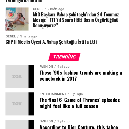
Tetikoğlu’na İletildi
Organizasyona katılım sağlayan sporcular, sadece temel
basketbol eğitimi almakla kalmayıp aynı zamanda
GENEL
2 hafta ago
MİG Başkanı Vahap Şehitoğlu’ndan 24 Temmuz
yüzme, golf, futbol, masa tenisi gibi farklı spor
Mesajı: “111 Yıl Sonra Hâlâ Basın Özgürlüğünü
branşlarıyla ilgili eğlenceli çalışmalara da katılma fırsatı
Konuşuyoruz”
bulacak ve sporu hayatlarının bir parçası haline
getirebilecekler.
GENEL
3 hafta ago
CHP’li Meclis Üyesi A. Vahap Şehitoğlu İstifa Etti
Anadolu Efes Fan Club üyelerine özel indirim bu yıl
da devam edecek
TRENDING
FASHION
9 yıl ago
Son teknoloji tesisleri ve onlarca branşa uygun
These ’90s fashion trends are making a
tasarlanmış çok amaçlı spor salonlarıyla Türkiye’nin en
comeback in 2017
büyük spor tesisi Gloria Sports Arena’da gerçekleşecek
Anadolu Efes Spor Kulübü Yaz Kampı’ndan yararlanmak
ENTERTAINMENT
9 yıl ago
isteyen Anadolu Efes Fan Club üyeleri ise %10
The final 6 ‘Game of Thrones’ episodes
indirimden yararlanabilecek.
might feel like a full season
Geleceğin basketbolcu adayları tarafından büyük ilgi
FASHION
9 yıl ago
gören Anadolu Efes Spor Kulübü Basketbol Yaz
According to Dior Couture, this taboo