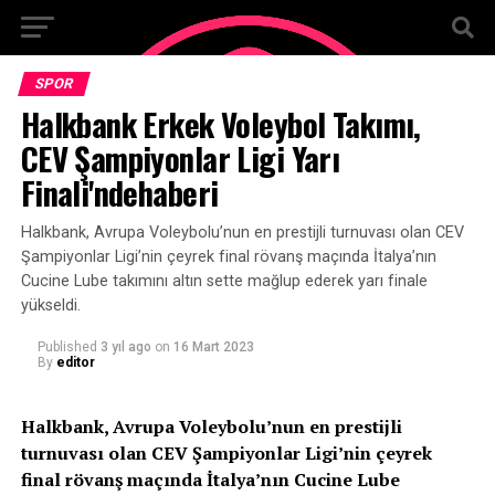
SPOR
Halkbank Erkek Voleybol Takımı,
CEV Şampiyonlar Ligi Yarı
Finali'ndehaberi
Halkbank, Avrupa Voleybolu’nun en prestijli turnuvası olan CEV
Şampiyonlar Ligi’nin çeyrek final rövanş maçında İtalya’nın
Cucine Lube takımını altın sette mağlup ederek yarı finale
yükseldi.
Published
3 yıl ago
on
16 Mart 2023
By
editor
Halkbank, Avrupa Voleybolu’nun en prestijli
turnuvası olan CEV Şampiyonlar Ligi’nin çeyrek
final rövanş maçında İtalya’nın Cucine Lube