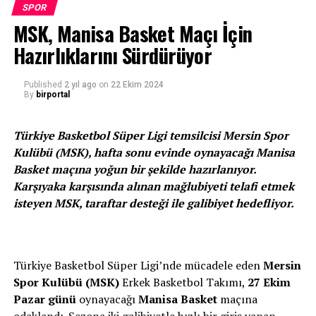
Deniz İvgen, Volkan Döne, Aslan Ekşi, Micah Ma’a,
SPOR
Doğukan Ulu, Marko Mert Matic, Yunus Emre Tayaz,
MSK, Manisa Basket Maçı İçin
Mustafa Koç, Thomas Jaeschke, Oğuzhan Doğruluk, Yiğit
Hazırlıklarını Sürdürüyor
Hamza Aslan, Yiğit Gülmezoğlu ve Nicholas Bruno’dan
oluşan kadrosuyla yarı finalde rakibini zorlayacak.
Published
2 yıl ago
on
22 Ekim 2024
By
birportal
Osman Arslan: “Halk’ın Efeleri’ne ve voleybola tam
destek’’
Türkiye Basketbol Süper Ligi temsilcisi Mersin Spor
Halkbank Spor Kulübü Yönetim Kurulu Başkanı
Kulübü (MSK), hafta sonu evinde oynayacağı Manisa
Osman Arslan,
Halkbank Erkek Voleybol Takımı’nın
Basket maçına yoğun bir şekilde hazırlanıyor.
turnuvada elde ettiği başarıdan kıvanç duyduklarını
Karşıyaka karşısında alınan mağlubiyeti telafi etmek
belirterek,
“Avrupa voleybolunun en önemli liginde
isteyen MSK, taraftar desteği ile galibiyet hedefliyor.
elde ettiğimiz bu güzel sonucun ardından, yarı
finalde de Halk’ın Efeleri’nden ülkemizi
sevindirecek sonuçlar bekliyoruz. Halkbank olarak,
Türkiye Basketbol Süper Ligi’nde mücadele eden
Mersin
ülkemizin yurt dışında başarıyla temsil edilmesi için
Spor Kulübü (MSK)
Erkek Basketbol Takımı,
27 Ekim
voleybola desteğimiz kesintisiz sürecektir”
dedi.
Pazar günü
oynayacağı
Manisa Basket
maçına