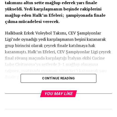
takımını altın sette mağlup ederek yarı finale
yükseldi. Yedi karşılaşmanın beşinde rakiplerini
mağlup eden Halk’ın Efeleri; şampiyonada finale
çıkma mücadelesi verecek.
Halkbank Erkek Voleybol Takımı, CEV Şampiyonlar
Ligi’nde oynadığı yedi karşılaşmanın beşini kazanarak
grup birincisi olarak çeyrek finale katılmaya hak
kazanmıştı. Halk’ın Efeleri, CEV Şampiyonlar Ligi çeyrek
final rövanş maçında karşılaştığı İtalyan ekibi Cucine
Lube Civitanova’ya setlerde 3-1 mağlup olmasına
rağmen, uzatmada oynanan Altın Set’i kazanarak yarı
finale yükseldi.
CONTINUE READING
Halkbank, yarı finalde Polonya’nın Jastrzebski Wegiel
YOU MAY LIKE
takımıyla karşılaşacak. İlk maç Ankara’da, ikinci maç ise
Polonya’da oynanacak.
Baş antrenörlüğünü Taner Atik’in üstlendiği takım,