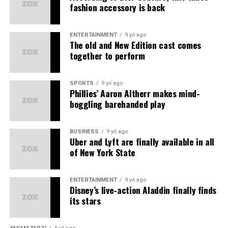
Kampı’na dair tüm detaylara 0850 441 16 78 numaralı
fashion accessory is back
telefondan veya smartcasualevent internet adresi
üzerinden ulaşım sağlanabiliyor.
ENTERTAINMENT
9 yıl ago
The old and New Edition cast comes
Anadolu Efes Spor Kulübü, Gloria Sports Arena ve
together to perform
Smart Casual Event, basketbolcu olma hayallerini
gerçekleştirmek isteyen tüm genç basketbolcu
SPORTS
9 yıl ago
adaylarını Anadolu Efes Spor Kulübü Basketbol Yaz
Phillies’ Aaron Altherr makes mind-
Kampı’na bekliyor.
boggling barehanded play
Kaynak: (BYZHA) Beyaz Haber Ajansı
BUSINESS
9 yıl ago
Uber and Lyft are finally available in all
of New York State
ENTERTAINMENT
9 yıl ago
Disney’s live-action Aladdin finally finds
its stars