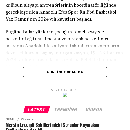
kulübün altyapı antrenörlerinin koordinatörlüğünde
gerçekleştirilen Anadolu Efes Spor Kulübü Basketbol
Yaz Kampı’nın 2024 yılı kayıtları başladı.
Bugüne kadar yüzlerce çocuğun temel seviyede
basketbol eğitimi almasını ve pek çok basketbolcu
adayının Anadolu Efes altyapı takımlarının kamplarına
davet edilmesini sağlayan organizasyon, 19 – 23 Haziran
2024 tarihleri arasında bir kez daha Belek’te bulunan
Gloria Sports Arena’da gerçekleşecek.
CONTINUE READING
10-17 yaş aralığındaki çocuklar katılabilecek
ADVERTISEMENT
Bir basketbol şöleni havasında geçecek bu özel etkinlik,
sınırlı kontenjanı ile 2007-2014 aralığında doğan
çocukların katılımıyla 4 gece 5 gün olarak düzenlenecek.
LATEST
TRENDING
VIDEOS
Her yıl olduğu gibi bu yıl da Anadolu Efes Spor Kulübü
altyapısı için oyuncu taramaları yapılacak.
GENEL
23 saat ago
Mersin Erdemli Sahillerindeki Sorunlar Kaymakam