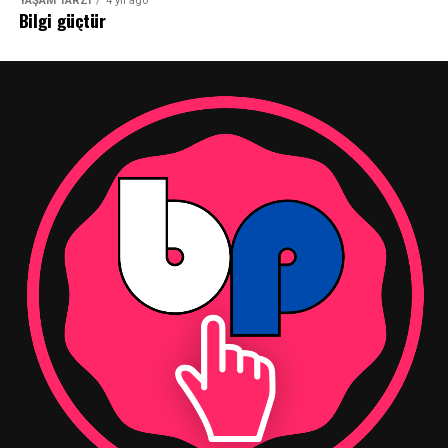
YAŞAM TARZI
4 yıl ago
Bilgi güçtür