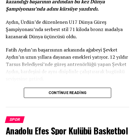
kazandığı başarının ardından bu kez Dünya
Yer:
Servet Tazegül Spor Salonu, Mersin
Şampiyonası’nda adını kürsüye yazdırdı.
Biletler:
Mobilet üzerinden satışta
Aydın, Ürdün’de düzenlenen U17 Dünya Güreş
Kay:
MHA
Şampiyonası’nda serbest stil 71 kiloda bronz madalya
kazanarak Dünya üçüncüsü oldu.
Fatih Aydın’ın başarısının arkasında ağabeyi Şevket
Aydın’ın uzun yıllara dayanan emekleri yatıyor. 12 yıldır
Tarsus Belediyesi’nde güreş antrenörlüğü yapan Şevket
Aydın, kardeşini de aynı disiplinle çalıştırarak bugünkü
seviyesine getirdi.
Ağabey Şevket Aydın, kardeşi Fatih’in başarısından
CONTINUE READING
duyduğu gururu ifade ederek, “Kardeşim Fatih, 24-30
Haziran 2024 tarihlerinde düzenlenen U17 Avrupa
Şampiyonası’nda Avrupa üçüncüsü olmuştu. Ürdün’deki
SPOR
Dünya Şampiyonası’nda da bronz madalya kazanması
Anadolu Efes Spor Kulübü Basketbol
kesinlikle bir tesadüf değil. Onu 12 yıldır çalıştırıyorum