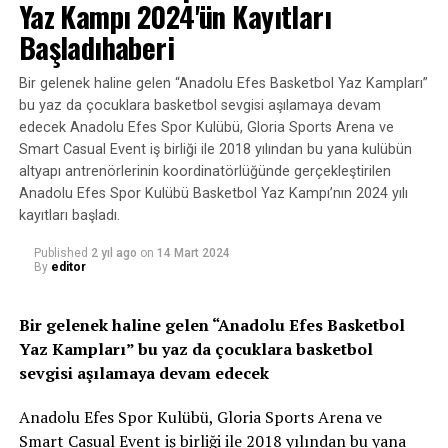
ve daha da çok çalışarak dünya şampiyonu olması için
Yaz Kampı 2024'ün Kayıtları
elimden geleni yapacağım. Kardeşimle gurur
Başladıhaberi
duyuyorum,” dedi.
Bir gelenek haline gelen “Anadolu Efes Basketbol Yaz Kampları”
Fatih Aydın’ın uluslararası arenada gösterdiği bu üstün
bu yaz da çocuklara basketbol sevgisi aşılamaya devam
performans, Türkiye güreş camiasında büyük yankı
edecek Anadolu Efes Spor Kulübü, Gloria Sports Arena ve
uyandırdı ve Mersin’e büyük bir gurur yaşattı.
Smart Casual Event iş birliği ile 2018 yılından bu yana kulübün
altyapı antrenörlerinin koordinatörlüğünde gerçekleştirilen
Anadolu Efes Spor Kulübü Basketbol Yaz Kampı’nın 2024 yılı
kayıtları başladı.
Published
2 yıl ago
on
14 Mart 2024
By
editor
Bir gelenek haline gelen “Anadolu Efes Basketbol
Yaz Kampları” bu yaz da çocuklara basketbol
sevgisi aşılamaya devam edecek
Anadolu Efes Spor Kulübü, Gloria Sports Arena ve
Smart Casual Event iş birliği ile 2018 yılından bu yana