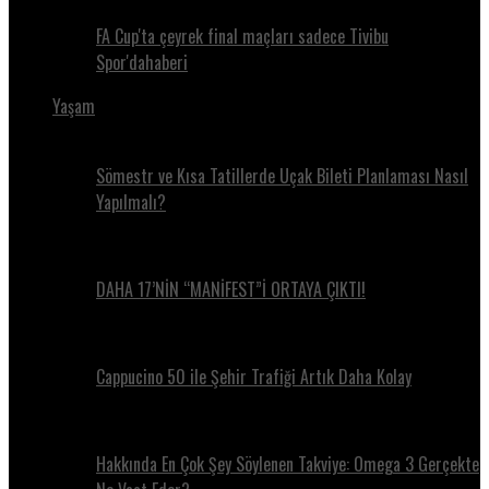
FA Cup'ta çeyrek final maçları sadece Tivibu
Spor'dahaberi
Yaşam
Sömestr ve Kısa Tatillerde Uçak Bileti Planlaması Nasıl
Yapılmalı?
DAHA 17’NİN “MANİFEST”İ ORTAYA ÇIKTI!
Cappucino 50 ile Şehir Trafiği Artık Daha Kolay
Hakkında En Çok Şey Söylenen Takviye: Omega 3 Gerçekte