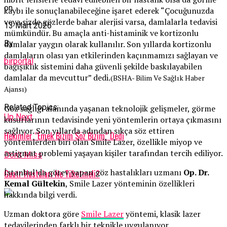
on
kaybı ile sonuçlanabileceğine işaret ederek “Çocuğunuzda
veya sizde gözlerde bahar alerjisi varsa, damlalarla tedavisi
13 Mart 2026
mümkündür. Bu amaçla anti-histaminik ve kortizonlu
damlalar yaygın olarak kullanılır. Son yıllarda kortizonlu
By
damlaların olası yan etkilerinden kaçınmamızı sağlayan ve
birportal
bağışıklık sistemini daha güvenli şekilde baskılayabilen
damlalar da mevcuttur” dedi.
(BSHA- Bilim Ve Sağlık Haber
Ajansı)
Related Topics:
Göz sağlığı alanında yaşanan teknolojik gelişmeler, görme
Up Next
kusurlarının tedavisinde yeni yöntemlerin ortaya çıkmasını
sağlıyor. Son yıllarda adından sıkça söz ettiren
Hekimler “Emek Bizim Söz Bizim” Dedi
yöntemlerden biri olan Smile Lazer, özellikle miyop ve
astigmat problemi yaşayan kişiler tarafından tercih ediliyor.
Don't Miss
İstanbul’da görev yapan göz hastalıkları uzmanı
Op. Dr.
Guatr Hastaları Ne Tüketmeli?
Kemal Gültekin
, Smile Lazer yönteminin özellikleri
hakkında bilgi verdi.
Uzman doktora göre
Smile Lazer
yöntemi, klasik lazer
tedavilerinden farklı bir teknikle uygulanıyor.