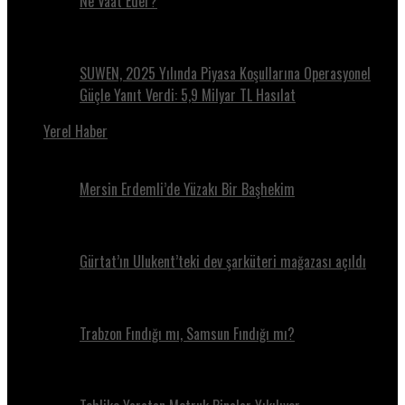
Ne Vaat Eder?
SUWEN, 2025 Yılında Piyasa Koşullarına Operasyonel
Güçle Yanıt Verdi: 5,9 Milyar TL Hasılat
Yerel Haber
Mersin Erdemli’de Yüzakı Bir Başhekim
Gürtat’ın Ulukent’teki dev şarküteri mağazası açıldı
Trabzon Fındığı mı, Samsun Fındığı mı?