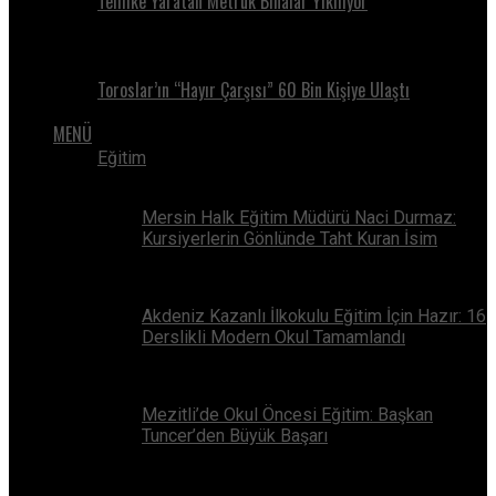
Tehlike Yaratan Metruk Binalar Yıkılıyor
Toroslar’ın “Hayır Çarşısı” 60 Bin Kişiye Ulaştı
MENÜ
Eğitim
Mersin Halk Eğitim Müdürü Naci Durmaz:
Kursiyerlerin Gönlünde Taht Kuran İsim
Akdeniz Kazanlı İlkokulu Eğitim İçin Hazır: 16
Derslikli Modern Okul Tamamlandı
Mezitli’de Okul Öncesi Eğitim: Başkan
Tuncer’den Büyük Başarı