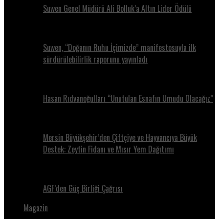
Suwen Genel Müdürü Ali Bolluk’a Altın Lider Ödülü
Suwen, “Doğanın Ruhu İçimizde” manifestosuyla ilk
sürdürülebilirlik raporunu yayınladı
Hasan Rıdvanoğulları “Unutulan Esnafın Umudu Olacağız”
Mersin Büyükşehir’den Çiftçiye ve Hayvancıya Büyük
Destek: Zeytin Fidanı ve Mısır Yem Dağıtımı
AGF’den Güç Birliği Çağrısı
Magazin