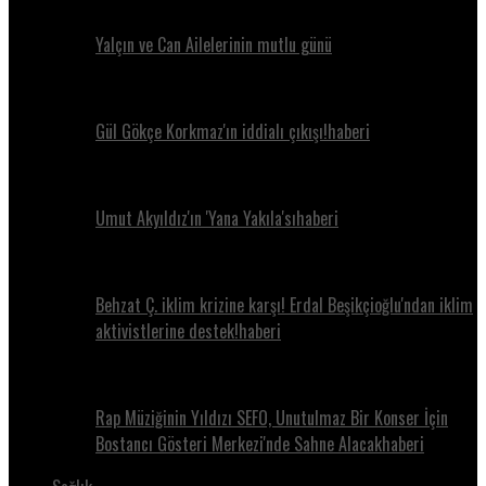
Yalçın ve Can Ailelerinin mutlu günü
Gül Gökçe Korkmaz'ın iddialı çıkışı!haberi
Umut Akyıldız'ın 'Yana Yakıla'sıhaberi
Behzat Ç. iklim krizine karşı! Erdal Beşikçioğlu'ndan iklim
aktivistlerine destek!haberi
Rap Müziğinin Yıldızı SEFO, Unutulmaz Bir Konser İçin
Bostancı Gösteri Merkezi'nde Sahne Alacakhaberi