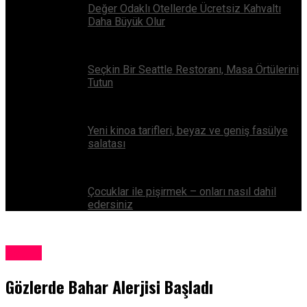
Değer Odaklı Otellerde Ücretsiz Kahvaltı
Daha Büyük Olur
Seçkin Bir Seattle Restoranı, Masa Örtülerini
Tutun
Yeni kinoa tarifleri, beyaz ve geniş fasülye
salatası
Çocuklar ile pişirmek – onları nasıl dahil
edersiniz
Sağlık
Gözlerde Bahar Alerjisi Başladı