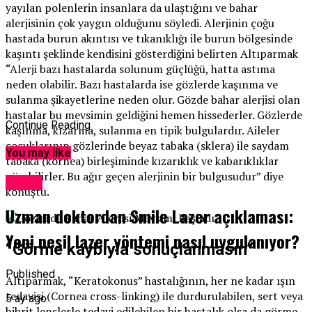
yayılan polenlerin insanlara da ulaştığını ve bahar
alerjisinin çok yaygın olduğunu söyledi. Alerjinin çoğu
hastada burun akıntısı ve tıkanıklığı ile burun bölgesinde
kaşıntı şeklinde kendisini gösterdiğini belirten Altıparmak
“Alerji bazı hastalarda solunum güçlüğü, hatta astıma
neden olabilir. Bazı hastalarda ise gözlerde kaşınma ve
sulanma şikayetlerine neden olur. Gözde bahar alerjisi olan
hastalar bu mevsimin geldiğini hemen hissederler. Gözlerde
Continue Reading
kaşınma, kızarma, sulanma en tipik bulgulardır. Aileler
çocuklarının gözlerinde beyaz tabaka (sklera) ile saydam
You may like
tabaka (kornea) birleşiminde kızarıklık ve kabarıklıklar
görebilirler. Bu ağır geçen alerjinin bir bulgusudur” diye
Sağlık
konuştu.
Uzman doktordan Smile Lazer açıklaması:
Yeni nesil lazer yöntemi nasıl uygulanıyor?
“Görme kaybıyla sonuçlanmasın”
Published
Altıparmak, “Keratokonus” hastalığının, her ne kadar ışın
tedavisi (Cornea cross-linking) ile durdurulabilen, sert veya
5 ay ago
hibrit lenslerle tedavi edilebilen bir hastalık olsa da görme