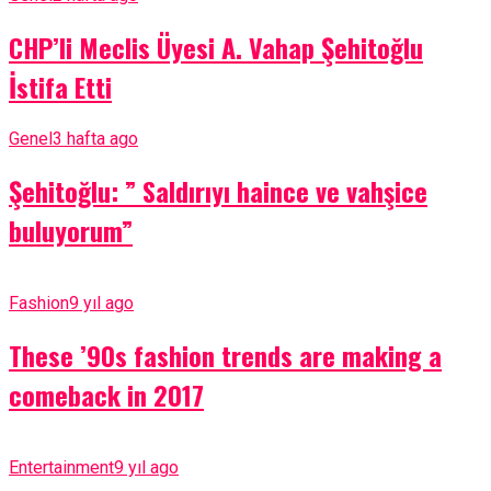
CHP’li Meclis Üyesi A. Vahap Şehitoğlu
İstifa Etti
Genel
3 hafta ago
Şehitoğlu: ” Saldırıyı haince ve vahşice
buluyorum”
Fashion
9 yıl ago
These ’90s fashion trends are making a
comeback in 2017
Entertainment
9 yıl ago