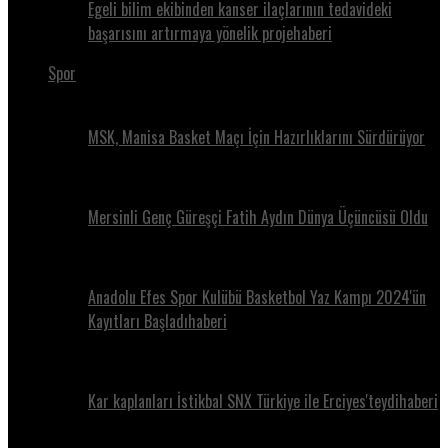
Egeli bilim ekibinden kanser ilaçlarının tedavideki
başarısını artırmaya yönelik projehaberi
Spor
MSK, Manisa Basket Maçı İçin Hazırlıklarını Sürdürüyor
Mersinli Genç Güreşçi Fatih Aydın Dünya Üçüncüsü Oldu
Anadolu Efes Spor Kulübü Basketbol Yaz Kampı 2024'ün
Kayıtları Başladıhaberi
Kar kaplanları İstikbal SNX Türkiye ile Erciyes'teydihaberi