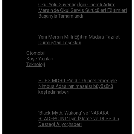
Okul Yolu Güvenliği İçin Önemli Adım:
Mersin’de Okul Servis Sürücüleri Eğitimleri
Başarıyla Tamamlandı
Yeni Mersin Milli Eğitim Müdürü Fazilet
Durmuş’tan Teşekkür
Otomobil
Köşe Yazıları
Teknoloji
PUBG MOBILE'ın 3.1 Güncellemesiyle
Nimbus Adası'nın masalsı büyüsünü
keşfedinhaberi
'Black Myth: Wukong' ve 'NARAKA:
BLADEPOINT' Işın İzleme ve DLSS 3.5
Desteği Alıyor,haberi