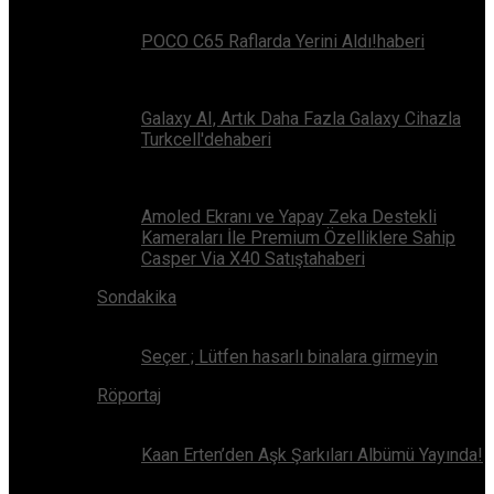
POCO C65 Raflarda Yerini Aldı!haberi
Galaxy AI, Artık Daha Fazla Galaxy Cihazla
Turkcell'dehaberi
Amoled Ekranı ve Yapay Zeka Destekli
Kameraları İle Premium Özelliklere Sahip
Casper Via X40 Satıştahaberi
Sondakika
Seçer ; Lütfen hasarlı binalara girmeyin
Röportaj
Kaan Erten’den Aşk Şarkıları Albümü Yayında!