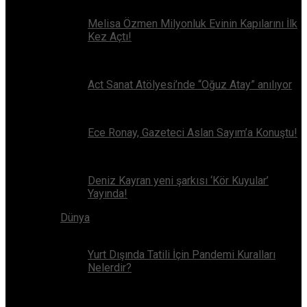
Melisa Özmen Milyonluk Evinin Kapılarını İlk
Kez Açtı!
Act Sanat Atölyesi’nde “Oğuz Atay” anılıyor
Ece Ronay, Gazeteci Aslan Sayım’a Konuştu!
Deniz Kayran yeni şarkısı ‘Kör Kuyular’
Yayında!
Dünya
Yurt Dışında Tatili İçin Pandemi Kuralları
Nelerdir?