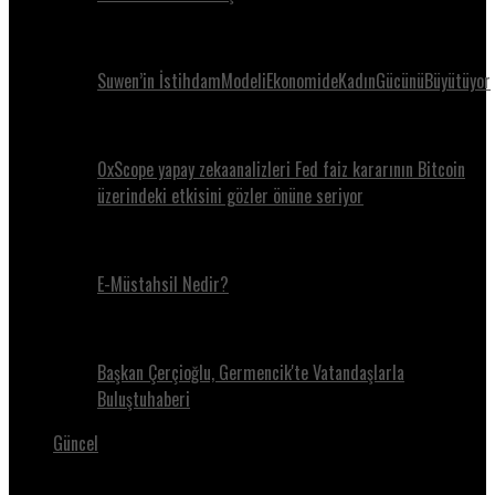
Suwen’in İstihdamModeliEkonomideKadınGücünüBüyütüyor
0xScope yapay zekaanalizleri Fed faiz kararının Bitcoin
üzerindeki etkisini gözler önüne seriyor
E-Müstahsil Nedir?
Başkan Çerçioğlu, Germencik'te Vatandaşlarla
Buluştuhaberi
Güncel