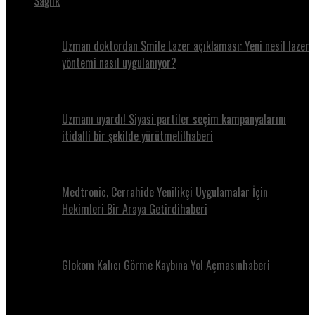
Sağlık
Uzman doktordan Smile Lazer açıklaması: Yeni nesil lazer
yöntemi nasıl uygulanıyor?
Uzmanı uyardı! Siyasi partiler seçim kampanyalarını
itidalli bir şekilde yürütmeli!haberi
Medtronic, Cerrahide Yenilikçi Uygulamalar İçin
Hekimleri Bir Araya Getirdihaberi
Glokom Kalıcı Görme Kaybına Yol Açmasınhaberi