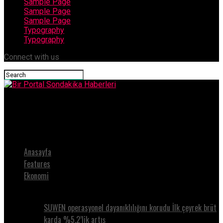
Sample Page
Sample Page
Sample Page
Typography
Typography
Connect with us
Bir Portal Sondakika Haberleri
Gözlerde Bahar Alerjisi Başladı
Anasayfa
Features
Ekonomi
SUWEN operasyonel dayanıklılığını korudu İlk çeyrek brüt
karda %5.2’lik artış