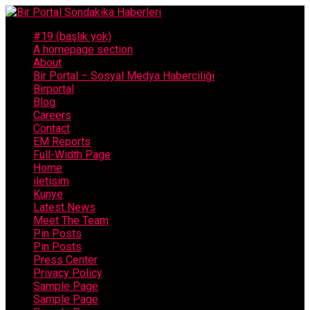
#19 (başlık yok)
A homepage section
About
Bir Portal – Sosyal Medya Haberciliği
Birportal
Blog
Careers
Contact
EM Reports
Full-Width Page
Home
iletisim
Kunye
Latest News
Meet The Team
Pin Posts
Pin Posts
Press Center
Privacy Policy
Sample Page
Sample Page