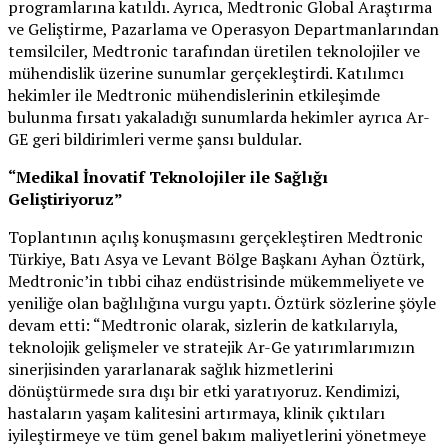
programlarına katıldı. Ayrıca, Medtronic Global Araştırma
ve Geliştirme, Pazarlama ve Operasyon Departmanlarından
temsilciler, Medtronic tarafından üretilen teknolojiler ve
mühendislik üzerine sunumlar gerçekleştirdi. Katılımcı
hekimler ile Medtronic mühendislerinin etkileşimde
bulunma fırsatı yakaladığı sunumlarda hekimler ayrıca Ar-
GE geri bildirimleri verme şansı buldular.
“Medikal İnovatif Teknolojiler ile Sağlığı
Geliştiriyoruz”
Toplantının açılış konuşmasını gerçekleştiren Medtronic
Türkiye, Batı Asya ve Levant Bölge Başkanı Ayhan Öztürk,
Medtronic’in tıbbi cihaz endüstrisinde mükemmeliyete ve
yeniliğe olan bağlılığına vurgu yaptı. Öztürk sözlerine şöyle
devam etti: “Medtronic olarak, sizlerin de katkılarıyla,
teknolojik gelişmeler ve stratejik Ar-Ge yatırımlarımızın
sinerjisinden yararlanarak sağlık hizmetlerini
dönüştürmede sıra dışı bir etki yaratıyoruz. Kendimizi,
hastaların yaşam kalitesini artırmaya, klinik çıktıları
iyileştirmeye ve tüm genel bakım maliyetlerini yönetmeye