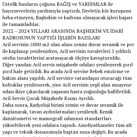
Üstelik bunların çoğunu BAĞIŞ ve YARDIMLAR ile
hayırseverlerin yardımıyla yaptırdı. Devletin kör kuruşunu
heba etmeyen, Başhekim ve kadrosu olmayacak işleri başarı
ile tamamladılar.
2022 – 2024 YILLARI ARASINDA BAŞHEKİM VE İDARİ
KADROSUNUN YAPTIĞI İŞLERİN BAZILARI
Acil servisin 5000 m2 olan alanı zemin duvar seramik ve pvc
ile kaplanıp yenilenirken, Acil servisin tuvaletleri 5 yıldızlı
otelin tuvaletlerini aratmayacak ölçüye kavuşturuldu.
Diğer yandan Acil servis müşahede odaları yenilenerek pırıl
pırıl hale getirildi. Bu arada Acil servise Bebek emzirme ve
bakım alanı yapıldı. Acil serviste vatandaşın oturacağı tüm
koltuklar yenilenerek, yine Acil servisin yeşil alan muayene
odası ikiye çıkarılarak yaşanan hasta yoğunluğu hafifletildi.
Acil Servis Çocuk Müşahede Kısmı Ayrıldı.
Daha sonra, Radyoloji birimi zemin ve duvar seramik ile
kaplanarak, tavan aydınlatmaları yenilendi. Kemik
dansitometri ve mamografi odasının standartları
yükseltilerek yeni odalara taşındı. Ameliyathaneler tüm alt
yapı ve teknik donanımıyla baştan sona değişti. Bu arada