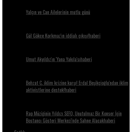
Yalçın ve Can Ailelerinin mutlu günü
Gül Gökçe Korkmaz'ın iddialı çıkışı!haberi
Umut Akyıldız'ın 'Yana Yakıla'sıhaberi
Behzat Ç. iklim krizine karşı! Erdal Beşikçioğlu'ndan iklim
aktivistlerine destek!haberi
Rap Müziğinin Yıldızı SEFO, Unutulmaz Bir Konser İçin
Bostancı Gösteri Merkezi'nde Sahne Alacakhaberi