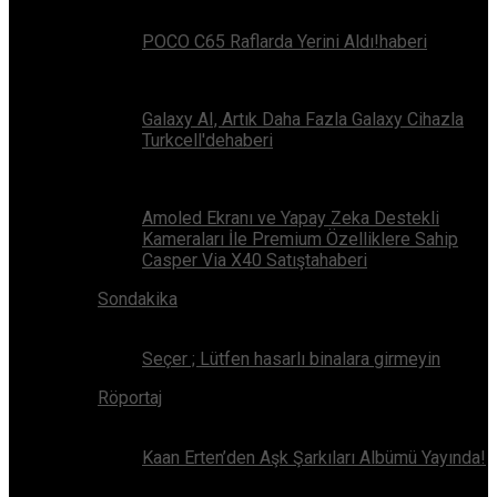
POCO C65 Raflarda Yerini Aldı!haberi
Galaxy AI, Artık Daha Fazla Galaxy Cihazla
Turkcell'dehaberi
Amoled Ekranı ve Yapay Zeka Destekli
Kameraları İle Premium Özelliklere Sahip
Casper Via X40 Satıştahaberi
Sondakika
Seçer ; Lütfen hasarlı binalara girmeyin
Röportaj
Kaan Erten’den Aşk Şarkıları Albümü Yayında!