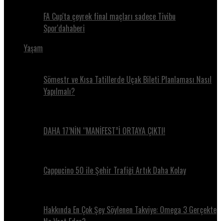
FA Cup'ta çeyrek final maçları sadece Tivibu
Spor'dahaberi
Yaşam
Sömestr ve Kısa Tatillerde Uçak Bileti Planlaması Nasıl
Yapılmalı?
DAHA 17’NİN “MANİFEST”İ ORTAYA ÇIKTI!
Cappucino 50 ile Şehir Trafiği Artık Daha Kolay
Hakkında En Çok Şey Söylenen Takviye: Omega 3 Gerçekte