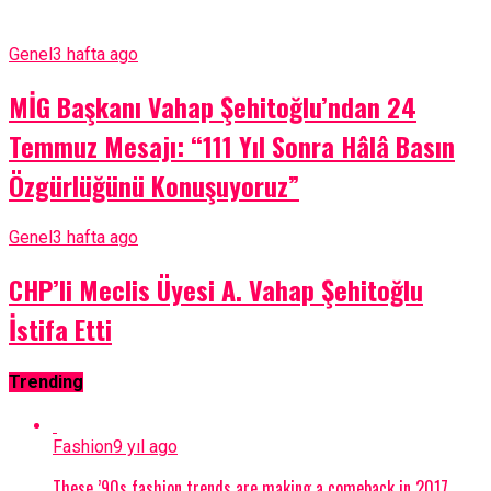
Genel
3 hafta ago
MİG Başkanı Vahap Şehitoğlu’ndan 24
Temmuz Mesajı: “111 Yıl Sonra Hâlâ Basın
Özgürlüğünü Konuşuyoruz”
Genel
3 hafta ago
CHP’li Meclis Üyesi A. Vahap Şehitoğlu
İstifa Etti
Trending
Fashion
9 yıl ago
These ’90s fashion trends are making a comeback in 2017