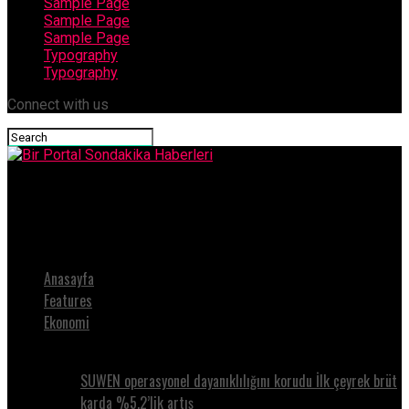
Sample Page
Sample Page
Sample Page
Typography
Typography
Connect with us
Bir Portal Sondakika Haberleri
Esenboğa Elektrik'ten pay alımı
Anasayfa
Features
Ekonomi
SUWEN operasyonel dayanıklılığını korudu İlk çeyrek brüt
karda %5.2’lik artış