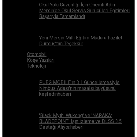
Okul Yolu Güvenliği İçin Önemli Adım:
Mersin’de Okul Servis Sürücüleri Eğitimleri
Başarıyla Tamamlandı
Yeni Mersin Milli Eğitim Müdürü Fazilet
Durmuş’tan Teşekkür
Otomobil
Köşe Yazıları
Teknoloji
PUBG MOBILE'ın 3.1 Güncellemesiyle
Nimbus Adası'nın masalsı büyüsünü
keşfedinhaberi
'Black Myth: Wukong' ve 'NARAKA:
BLADEPOINT' Işın İzleme ve DLSS 3.5
Desteği Alıyor,haberi