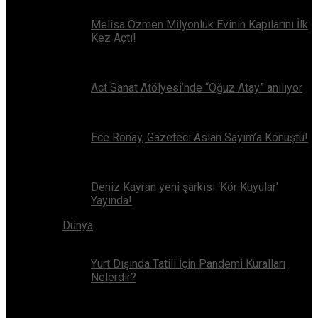
Melisa Özmen Milyonluk Evinin Kapılarını İlk
Kez Açtı!
Act Sanat Atölyesi’nde “Oğuz Atay” anılıyor
Ece Ronay, Gazeteci Aslan Sayım’a Konuştu!
Deniz Kayran yeni şarkısı ‘Kör Kuyular’
Yayında!
Dünya
Yurt Dışında Tatili İçin Pandemi Kuralları
Nelerdir?