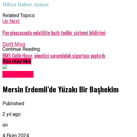
Hibya Haber Ajansı
Related Topics:
Up Next
Pay piyasasında volatilite bazlı tedbir sistemi bildirimi
Don't Miss
Continue Reading
BMS Çelik Hasır, yönetici sorumluluk sigortası yaptırdı
You may like
Yerel Haber
Mersin Erdemli’de Yüzakı Bir Başhekim
Published
2 yıl ago
on
4 Ekim 2024