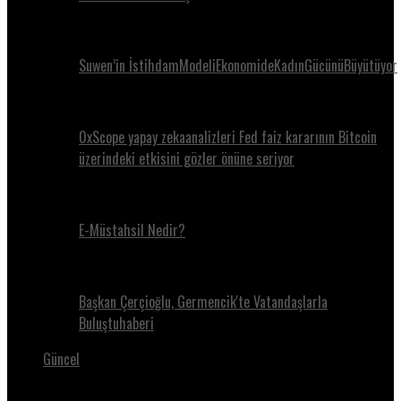
Suwen’in İstihdamModeliEkonomideKadınGücünüBüyütüyor
0xScope yapay zekaanalizleri Fed faiz kararının Bitcoin
üzerindeki etkisini gözler önüne seriyor
E-Müstahsil Nedir?
Başkan Çerçioğlu, Germencik'te Vatandaşlarla
Buluştuhaberi
Güncel