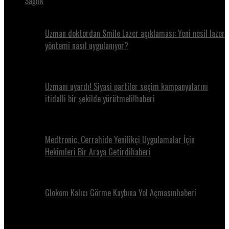
Sağlık
Uzman doktordan Smile Lazer açıklaması: Yeni nesil lazer
yöntemi nasıl uygulanıyor?
Uzmanı uyardı! Siyasi partiler seçim kampanyalarını
itidalli bir şekilde yürütmeli!haberi
Medtronic, Cerrahide Yenilikçi Uygulamalar İçin
Hekimleri Bir Araya Getirdihaberi
Glokom Kalıcı Görme Kaybına Yol Açmasınhaberi