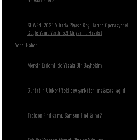
Ne Vaat Eder?
SUWEN, 2025 Yılında Piyasa Koşullarına Operasyonel
Güçle Yanıt Verdi: 5,9 Milyar TL Hasılat
Yerel Haber
Mersin Erdemli’de Yüzakı Bir Başhekim
Gürtat’ın Ulukent’teki dev şarküteri mağazası açıldı
Trabzon Fındığı mı, Samsun Fındığı mı?