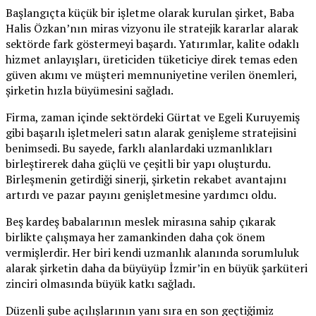
Başlangıçta küçük bir işletme olarak kurulan şirket, Baba
Halis Özkan’nın miras vizyonu ile stratejik kararlar alarak
sektörde fark göstermeyi başardı. Yatırımlar, kalite odaklı
hizmet anlayışları, üreticiden tüketiciye direk temas eden
güven akımı ve müşteri memnuniyetine verilen önemleri,
şirketin hızla büyümesini sağladı.
Firma, zaman içinde sektördeki Gürtat ve Egeli Kuruyemiş
gibi başarılı işletmeleri satın alarak genişleme stratejisini
benimsedi. Bu sayede, farklı alanlardaki uzmanlıkları
birleştirerek daha güçlü ve çeşitli bir yapı oluşturdu.
Birleşmenin getirdiği sinerji, şirketin rekabet avantajını
artırdı ve pazar payını genişletmesine yardımcı oldu.
Beş kardeş babalarının meslek mirasına sahip çıkarak
birlikte çalışmaya her zamankinden daha çok önem
vermişlerdir. Her biri kendi uzmanlık alanında sorumluluk
alarak şirketin daha da büyüyüp İzmir’in en büyük şarküteri
zinciri olmasında büyük katkı sağladı.
Düzenli şube açılışlarının yanı sıra en son geçtiğimiz