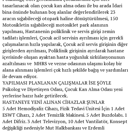
tasarlanacak olan çocuk kan alma odası ile bu arada İdari
bina önünde bulunan boş alanlar değerlendirilerek 23
aracın sığabileceği otopark haline dönüştürülmesi, 150
Motosikletin sığabileceği motosiklet park alanının
yapılması, Hastanenin poliklinik ve servis girişi zemin
tadilatı işlemleri, Çocuk acil servisin ayrılması için gerekli
çalışmaların hızla yapılarak, Çocuk acil servis girişinin diğer
girişlerden ayrılması, Poliklinik girişinin ayrılarak hastane
içerisinde oluşan ayaktan hasta yoğunluk sirkülasyonunun
azaltılması ve MHRS ve vezne odasının ulaşımı kolay bir
alana alınması işlemleri çok hızlı şekilde bağış ve yardımları
ile devam ediyor.
YAPILMASI PLANLANAN ÇALIŞMALAR İSE ŞÖYLE
Psikolog ve Diyetisyen Odası, Çocuk Kan Alma Odası yeni
yerlerine hazır hale getirilecek.
HASTANEYE YENİ ALINAN CİHAZLAR ŞUNLAR
5 Adet Hemodiyaliz Cihazı, Fizik Tedavi Ünitesi İçin 1 Adet
ESWT Cihazı, 2 Adet Temizlik Makinesi. 5 Adet Buzdolabı. 1
Adet Difriz. 3 Adet Televizyon, 10 Adet Vantilatör, Konsept
değişikliği nedeniyle Mut Halkbankası ve Erdemli