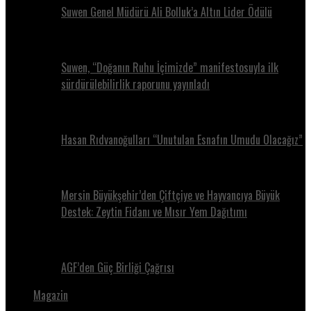
Suwen Genel Müdürü Ali Bolluk’a Altın Lider Ödülü
Suwen, “Doğanın Ruhu İçimizde” manifestosuyla ilk
sürdürülebilirlik raporunu yayınladı
Hasan Rıdvanoğulları “Unutulan Esnafın Umudu Olacağız”
Mersin Büyükşehir’den Çiftçiye ve Hayvancıya Büyük
Destek: Zeytin Fidanı ve Mısır Yem Dağıtımı
AGF’den Güç Birliği Çağrısı
Magazin