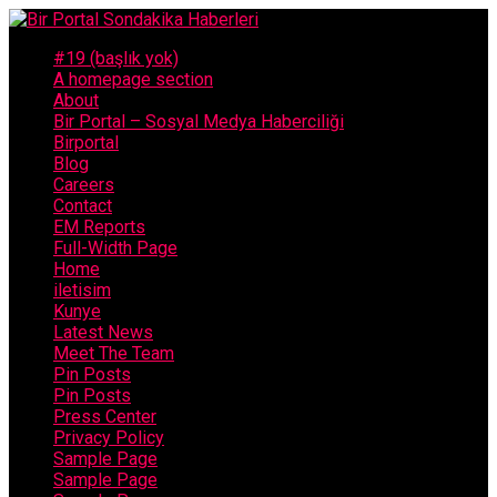
#19 (başlık yok)
A homepage section
About
Bir Portal – Sosyal Medya Haberciliği
Birportal
Blog
Careers
Contact
EM Reports
Full-Width Page
Home
iletisim
Kunye
Latest News
Meet The Team
Pin Posts
Pin Posts
Press Center
Privacy Policy
Sample Page
Sample Page