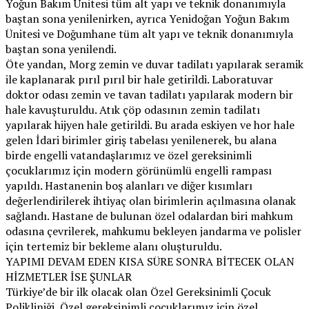
Yoğun Bakım Ünitesi tüm alt yapı ve teknik donanımıyla
baştan sona yenilenirken, ayrıca Yenidoğan Yoğun Bakım
Ünitesi ve Doğumhane tüm alt yapı ve teknik donanımıyla
baştan sona yenilendi.
Öte yandan, Morg zemin ve duvar tadilatı yapılarak seramik
ile kaplanarak pırıl pırıl bir hale getirildi. Laboratuvar
doktor odası zemin ve tavan tadilatı yapılarak modern bir
hale kavuşturuldu. Atık çöp odasının zemin tadilatı
yapılarak hijyen hale getirildi. Bu arada eskiyen ve hor hale
gelen İdari birimler giriş tabelası yenilenerek, bu alana
birde engelli vatandaşlarımız ve özel gereksinimli
çocuklarımız için modern görünümlü engelli rampası
yapıldı. Hastanenin boş alanları ve diğer kısımları
değerlendirilerek ihtiyaç olan birimlerin açılmasına olanak
sağlandı. Hastane de bulunan özel odalardan biri mahkum
odasına çevrilerek, mahkumu bekleyen jandarma ve polisler
için tertemiz bir bekleme alanı oluşturuldu.
YAPIMI DEVAM EDEN KISA SÜRE SONRA BİTECEK OLAN
HİZMETLER İSE ŞUNLAR
Türkiye’de bir ilk olacak olan Özel Gereksinimli Çocuk
Polikliniği, Özel gereksinimli çocuklarımız için özel