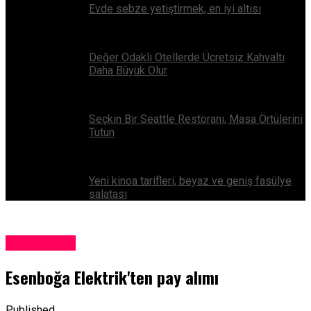
Evde sebze yetiştirmek, en iyi altısı
Değer Odaklı Otellerde Ücretsiz Kahvaltı
Daha Büyük Olur
Seçkin Bir Seattle Restoranı, Masa Örtülerini
Tutun
Yeni kinoa tarifleri, beyaz ve geniş fasülye
salatası
Yerel Haber
Esenboğa Elektrik'ten pay alımı
Published