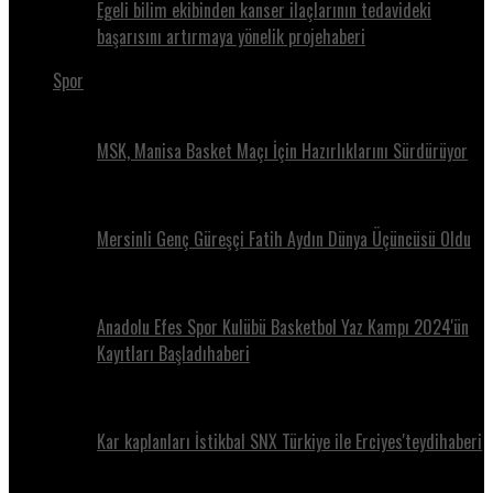
Egeli bilim ekibinden kanser ilaçlarının tedavideki
başarısını artırmaya yönelik projehaberi
Spor
MSK, Manisa Basket Maçı İçin Hazırlıklarını Sürdürüyor
Mersinli Genç Güreşçi Fatih Aydın Dünya Üçüncüsü Oldu
Anadolu Efes Spor Kulübü Basketbol Yaz Kampı 2024'ün
Kayıtları Başladıhaberi
Kar kaplanları İstikbal SNX Türkiye ile Erciyes'teydihaberi