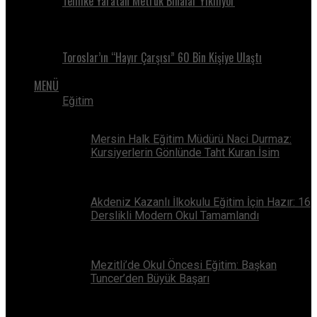
Tehlike Yaratan Metruk Binalar Yıkılıyor
Toroslar’ın “Hayır Çarşısı” 60 Bin Kişiye Ulaştı
MENÜ
Eğitim
Mersin Halk Eğitim Müdürü Naci Durmaz:
Kursiyerlerin Gönlünde Taht Kuran İsim
Akdeniz Kazanlı İlkokulu Eğitim İçin Hazır: 16
Derslikli Modern Okul Tamamlandı
Mezitli’de Okul Öncesi Eğitim: Başkan
Tuncer’den Büyük Başarı