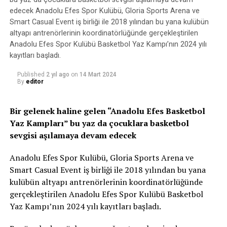
performans, Türkiye güreş camiasında büyük yankı
edecek Anadolu Efes Spor Kulübü, Gloria Sports Arena ve
Kaynak: (BYZHA) – Beyaz Haber Ajansı
uyandırdı ve Mersin’e büyük bir gurur yaşattı.
Smart Casual Event iş birliği ile 2018 yılından bu yana kulübün
altyapı antrenörlerinin koordinatörlüğünde gerçekleştirilen
RELATED TOPICS:
Anadolu Efes Spor Kulübü Basketbol Yaz Kampı’nın 2024 yılı
kayıtları başladı.
UP NEXT
Kartepe’de Karate Şampiyonası Ödülleri Verildihaberi
Published
2 yıl ago
on
14 Mart 2024
By
editor
DON'T MISS
Sezonun ilk Fair Play / Adil Oyun Ödülleri düzenlenen
törenle sahiplerini bulduhaberi
Bir gelenek haline gelen “Anadolu Efes Basketbol
Yaz Kampları” bu yaz da çocuklara basketbol
sevgisi aşılamaya devam edecek
Anadolu Efes Spor Kulübü, Gloria Sports Arena ve
Smart Casual Event iş birliği ile 2018 yılından bu yana
kulübün altyapı antrenörlerinin koordinatörlüğünde
gerçekleştirilen Anadolu Efes Spor Kulübü Basketbol
Yaz Kampı’nın 2024 yılı kayıtları başladı.