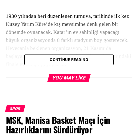
1930 yılından beri düzenlenen turnuva, tarihinde ilk kez
Kuzey Yarım Küre’de kış mevsimine denk gelen bir
dönemde oynanacak. Katar’ın ev sahipliği yapacağı
büyük organizasyonda 8 farklı stadyum boy gösterecek.
Heyecanla beklenen organizasyon, 21 Kasım’da
başlayacak ve 18 Aralık’ta Lusail Iconic Stadyumu’ndaki
CONTINUE READING
finale ev sahipliği yapacak.
YOU MAY LIKE
EN DEĞERLİSİ İNGİLTERE
2022 FIFA Dünya Kupası’ndaki milli takımlar ve
SPOR
oyuncularının piyasa/transfer değerleri incelendiğinde,
MSK, Manisa Basket Maçı İçin
ilk sıraya 1 milyar 290 milyon euro ile İngiltere’nin
Hazırlıklarını Sürdürüyor
yerleştiği görüldü, ikinci sırada Fransa (1,060) üçüncü