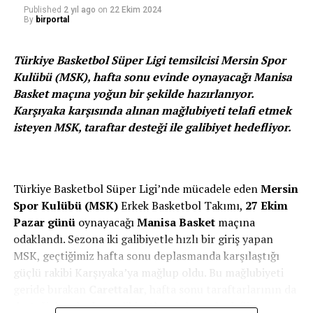
sırada ise Brezilya (1,010) yer aldı.
Published
2 yıl ago
on
22 Ekim 2024
By
birportal
Türkiye Basketbol Süper Ligi temsilcisi Mersin Spor
EN ÇOK MAÇ OYNAYAN VE EN ÇOK ŞAMPİYON
Kulübü (MSK), hafta sonu evinde oynayacağı Manisa
OLAN BREZİLYA
Basket maçına yoğun bir şekilde hazırlanıyor.
Karşıyaka karşısında alınan mağlubiyeti telafi etmek
Dünya Kupası tarihinde en çok zafer kazanan takım
isteyen MSK, taraftar desteği ile galibiyet hedefliyor.
Brezilya (5) oldu. Sambacıları 4’er şampiyonlukla
Almanya ve İtalya takip etti. En fazla müsabaka oynayan
ekipler 109 karşılaşmayla Brezilya ve Almanya olurken
İtalya 83 karşılaşmaya çıktı.
Türkiye Basketbol Süper Ligi’nde mücadele eden
Mersin
Spor Kulübü (MSK)
Erkek Basketbol Takımı,
27 Ekim
Pazar günü
oynayacağı
Manisa Basket
maçına
odaklandı. Sezona iki galibiyetle hızlı bir giriş yapan
EN HIRÇINI JAVIER MASCHERANO
MSK, geçtiğimiz hafta sonu deplasmanda karşılaştığı
güçlü rakibi Karşıyaka’ya mağlup oldu. Bu mağlubiyeti
Arjantinli Javier Mascherano, turnuva tarihinde çıktığı 20
geride bırakan
Carettalar
, hafta sonu taraftarlarının da
maçta 7 sarı kart görerek turnuva tarihinin en hırçın
desteğiyle sahadan galibiyetle ayrılmayı hedefliyor.