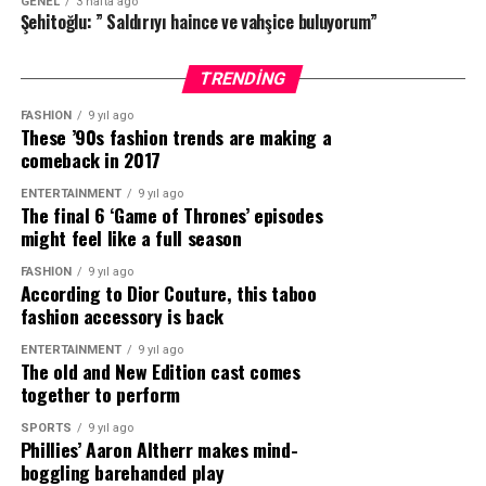
GENEL
3 hafta ago
Şehitoğlu: ” Saldırıyı haince ve vahşice buluyorum”
getirebilecekler.
Anadolu Efes Fan Club üyelerine özel indirim bu yıl
TRENDING
da devam edecek
FASHION
9 yıl ago
These ’90s fashion trends are making a
Son teknoloji tesisleri ve onlarca branşa uygun
comeback in 2017
tasarlanmış çok amaçlı spor salonlarıyla Türkiye’nin en
büyük spor tesisi Gloria Sports Arena’da gerçekleşecek
ENTERTAINMENT
9 yıl ago
The final 6 ‘Game of Thrones’ episodes
Anadolu Efes Spor Kulübü Yaz Kampı’ndan yararlanmak
might feel like a full season
isteyen Anadolu Efes Fan Club üyeleri ise %10
indirimden yararlanabilecek.
FASHION
9 yıl ago
According to Dior Couture, this taboo
fashion accessory is back
Geleceğin basketbolcu adayları tarafından büyük ilgi
gören Anadolu Efes Spor Kulübü Basketbol Yaz
ENTERTAINMENT
9 yıl ago
The old and New Edition cast comes
Kampı’na dair tüm detaylara 0850 441 16 78 numaralı
together to perform
telefondan veya smartcasualevent internet adresi
üzerinden ulaşım sağlanabiliyor.
SPORTS
9 yıl ago
Phillies’ Aaron Altherr makes mind-
boggling barehanded play
Anadolu Efes Spor Kulübü, Gloria Sports Arena ve