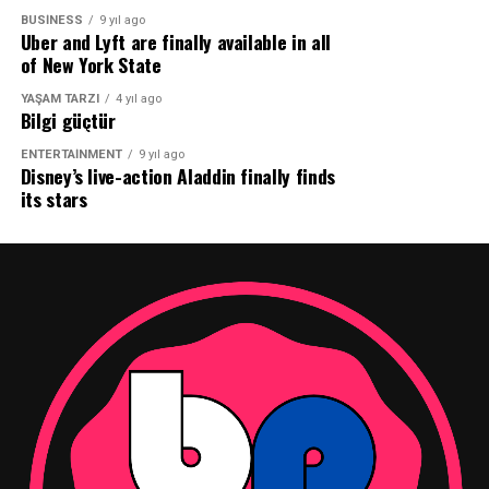
Smart Casual Event, basketbolcu olma hayallerini
BUSINESS
9 yıl ago
Uber and Lyft are finally available in all
gerçekleştirmek isteyen tüm genç basketbolcu
of New York State
adaylarını Anadolu Efes Spor Kulübü Basketbol Yaz
Kampı’na bekliyor.
YAŞAM TARZI
4 yıl ago
Bilgi güçtür
Kaynak: (BYZHA) Beyaz Haber Ajansı
ENTERTAINMENT
9 yıl ago
Disney’s live-action Aladdin finally finds
its stars