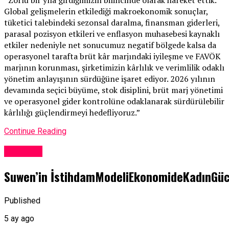
“Zorlu bir yıla girdiğimizin bilincinde olarak hareket ettik.
Global gelişmelerin etkilediği makroekonomik sonuçlar,
tüketici talebindeki sezonsal daralma, finansman giderleri,
parasal pozisyon etkileri ve enflasyon muhasebesi kaynaklı
etkiler nedeniyle net sonucumuz negatif bölgede kalsa da
operasyonel tarafta brüt kâr marjındaki iyileşme ve FAVÖK
marjının korunması, şirketimizin kârlılık ve verimlilik odaklı
yönetim anlayışının sürdüğüne işaret ediyor. 2026 yılının
devamında seçici büyüme, stok disiplini, brüt marj yönetimi
ve operasyonel gider kontrolüne odaklanarak sürdürülebilir
kârlılığı güçlendirmeyi hedefliyoruz.”
Continue Reading
Ekonomi
Suwen’in İstihdamModeliEkonomideKadınGü
Published
5 ay ago