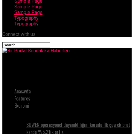
Sample Page
Sample Page
Sample Page
Typography
Typography
Connect with us
Bir Portal Sondakika Haberleri
Didim Belediyesi Üretiyor, Kazanan Vatandaş Oluyorhaberi
Anasayfa
Features
Ekonomi
SUWEN operasyonel dayanıklılığını korudu İlk çeyrek brüt
karda %5.2’lik artış