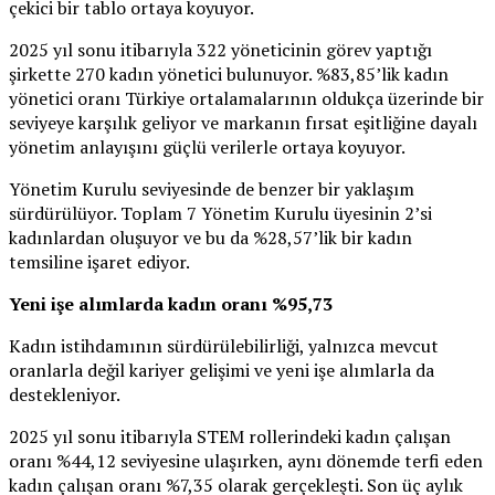
çekici bir tablo ortaya koyuyor.
2025 yıl sonu itibarıyla 322 yöneticinin görev yaptığı
şirkette 270 kadın yönetici bulunuyor. %83,85’lik kadın
yönetici oranı Türkiye ortalamalarının oldukça üzerinde bir
seviyeye karşılık geliyor ve markanın fırsat eşitliğine dayalı
yönetim anlayışını güçlü verilerle ortaya koyuyor.
Yönetim Kurulu seviyesinde de benzer bir yaklaşım
sürdürülüyor. Toplam 7 Yönetim Kurulu üyesinin 2’si
kadınlardan oluşuyor ve bu da %28,57’lik bir kadın
temsiline işaret ediyor.
Yeni
işe
alımlarda
kadın
oranı
%95,73
Kadın istihdamının sürdürülebilirliği, yalnızca mevcut
oranlarla değil kariyer gelişimi ve yeni işe alımlarla da
destekleniyor.
2025 yıl sonu itibarıyla STEM rollerindeki kadın çalışan
oranı %44,12 seviyesine ulaşırken, aynı dönemde terfi eden
kadın çalışan oranı %7,35 olarak gerçekleşti. Son üç aylık