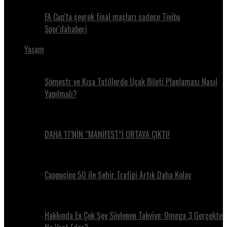
FA Cup'ta çeyrek final maçları sadece Tivibu
Spor'dahaberi
Yaşam
Sömestr ve Kısa Tatillerde Uçak Bileti Planlaması Nasıl
Yapılmalı?
DAHA 17’NİN “MANİFEST”İ ORTAYA ÇIKTI!
Cappucino 50 ile Şehir Trafiği Artık Daha Kolay
Hakkında En Çok Şey Söylenen Takviye: Omega 3 Gerçekte