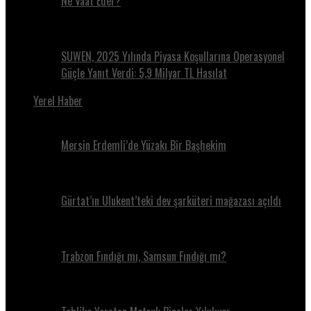
Ne Vaat Eder?
SUWEN, 2025 Yılında Piyasa Koşullarına Operasyonel
Güçle Yanıt Verdi: 5,9 Milyar TL Hasılat
Yerel Haber
Mersin Erdemli’de Yüzakı Bir Başhekim
Gürtat’ın Ulukent’teki dev şarküteri mağazası açıldı
Trabzon Fındığı mı, Samsun Fındığı mı?