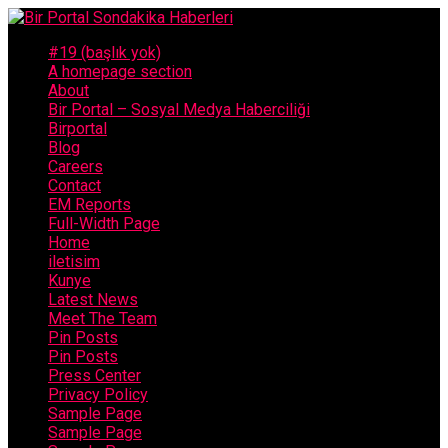
#19 (başlık yok)
A homepage section
About
Bir Portal – Sosyal Medya Haberciliği
Birportal
Blog
Careers
Contact
EM Reports
Full-Width Page
Home
iletisim
Kunye
Latest News
Meet The Team
Pin Posts
Pin Posts
Press Center
Privacy Policy
Sample Page
Sample Page