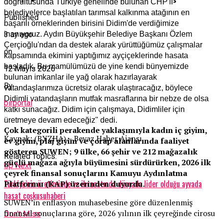
doğrultusunda Türkiye genelinde bulunan CHP'li
belediyelerce başlatılan tarımsal kalkınma atağının en
Published
başarılı örneklerinden birisini Didim'de verdiğimize
inanıyoruz. Aydın Büyükşehir Belediye Başkanı Özlem
3 ay ago
Çerçioğlu'ndan da destek alarak yürüttüğümüz çalışmalar
on
kapsamında ekimini yaptığımız ayçiçeklerinde hasata
başladık. Bu mamülümüzü de yine kendi bünyemizde
12 Mayıs 2026
bulunan imkanlar ile yağ olarak hazırlayarak
By
vatandaşlarımıza ücretsiz olarak ulaştıracağız, böylece
Didimli vatandaşların mutfak masraflarına bir nebze de olsa
birportal
katkı sunacağız. Didim için çalışmaya, Didimliler için
üretmeye devam edeceğiz" dedi.
Çok kategorili perakende yaklaşımıyla kadın iç giyim,
Kaynak: (BYZHA) – Beyaz Haber Ajansı
ev giyim, plaj giyim ve çorap alanlarında faaliyet
gösteren SUWEN; 9 ülke, 66 şehir ve 212 mağazalık
Related Topics:
güçlü mağaza ağıyla büyümesini sürdürürken, 2026 ilk
Up Next
çeyrek finansal sonuçlarını Kamuyu Aydınlatma
Türkiye’nin üretiminde ve ihracatında dünyada lider olduğu ayvada
Platformu (KAP) üzerinden duyurdu.
hasat coşkusuhaberi
SUWEN’in enflasyon muhasebesine göre düzenlenmiş
finansal sonuçlarına göre, 2026 yılının ilk çeyreğinde cirosu
Don't Miss