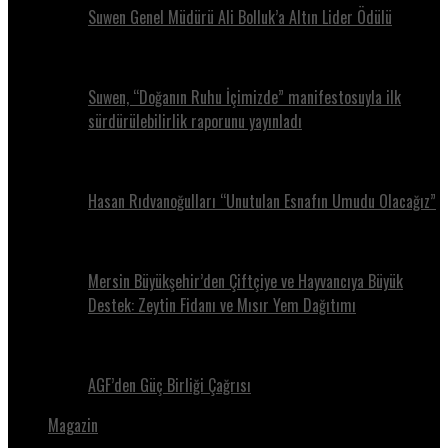
Suwen Genel Müdürü Ali Bolluk’a Altın Lider Ödülü
Suwen, “Doğanın Ruhu İçimizde” manifestosuyla ilk
sürdürülebilirlik raporunu yayınladı
Hasan Rıdvanoğulları “Unutulan Esnafın Umudu Olacağız”
Mersin Büyükşehir’den Çiftçiye ve Hayvancıya Büyük
Destek: Zeytin Fidanı ve Mısır Yem Dağıtımı
AGF’den Güç Birliği Çağrısı
Magazin