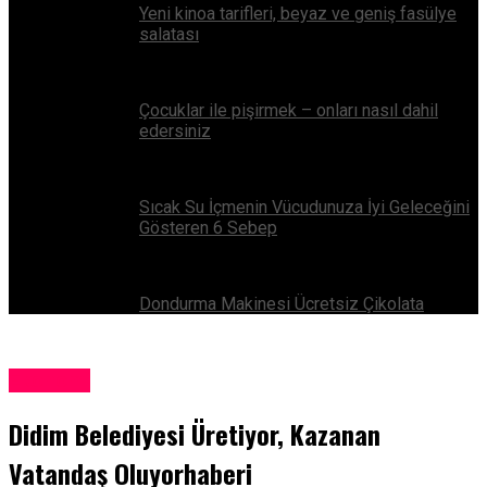
Yeni kinoa tarifleri, beyaz ve geniş fasülye
salatası
Çocuklar ile pişirmek – onları nasıl dahil
edersiniz
Sıcak Su İçmenin Vücudunuza İyi Geleceğini
Gösteren 6 Sebep
Dondurma Makinesi Ücretsiz Çikolata
Ekonomi
Didim Belediyesi Üretiyor, Kazanan
Vatandaş Oluyorhaberi