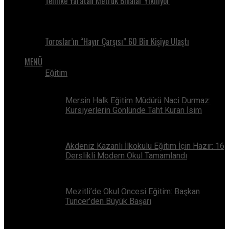
Tehlike Yaratan Metruk Binalar Yıkılıyor
Toroslar’ın “Hayır Çarşısı” 60 Bin Kişiye Ulaştı
MENÜ
Eğitim
Mersin Halk Eğitim Müdürü Naci Durmaz:
Kursiyerlerin Gönlünde Taht Kuran İsim
Akdeniz Kazanlı İlkokulu Eğitim İçin Hazır: 16
Derslikli Modern Okul Tamamlandı
Mezitli’de Okul Öncesi Eğitim: Başkan
Tuncer’den Büyük Başarı