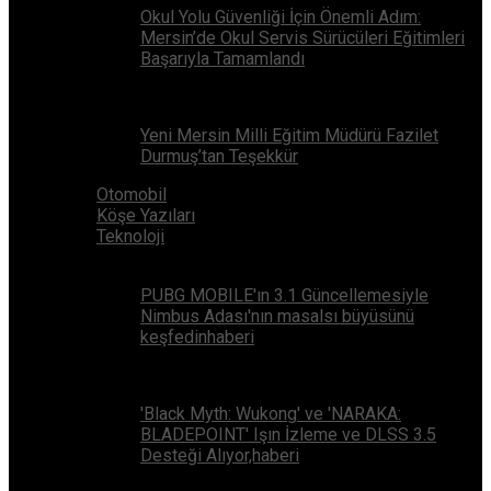
Okul Yolu Güvenliği İçin Önemli Adım:
Mersin’de Okul Servis Sürücüleri Eğitimleri
Başarıyla Tamamlandı
Yeni Mersin Milli Eğitim Müdürü Fazilet
Durmuş’tan Teşekkür
Otomobil
Köşe Yazıları
Teknoloji
PUBG MOBILE'ın 3.1 Güncellemesiyle
Nimbus Adası'nın masalsı büyüsünü
keşfedinhaberi
'Black Myth: Wukong' ve 'NARAKA:
BLADEPOINT' Işın İzleme ve DLSS 3.5
Desteği Alıyor,haberi