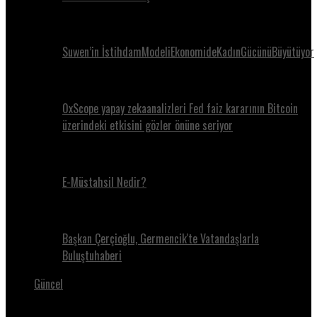
Suwen’in İstihdamModeliEkonomideKadınGücünüBüyütüyor
0xScope yapay zekaanalizleri Fed faiz kararının Bitcoin
üzerindeki etkisini gözler önüne seriyor
E-Müstahsil Nedir?
Başkan Çerçioğlu, Germencik'te Vatandaşlarla
Buluştuhaberi
Güncel