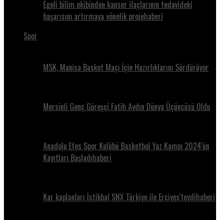
Egeli bilim ekibinden kanser ilaçlarının tedavideki
başarısını artırmaya yönelik projehaberi
Spor
MSK, Manisa Basket Maçı İçin Hazırlıklarını Sürdürüyor
Mersinli Genç Güreşçi Fatih Aydın Dünya Üçüncüsü Oldu
Anadolu Efes Spor Kulübü Basketbol Yaz Kampı 2024'ün
Kayıtları Başladıhaberi
Kar kaplanları İstikbal SNX Türkiye ile Erciyes'teydihaberi