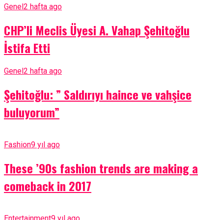
Genel
2 hafta ago
CHP’li Meclis Üyesi A. Vahap Şehitoğlu
İstifa Etti
Genel
2 hafta ago
Şehitoğlu: ” Saldırıyı haince ve vahşice
buluyorum”
Fashion
9 yıl ago
These ’90s fashion trends are making a
comeback in 2017
Entertainment
9 yıl ago