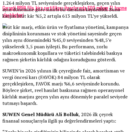
1.264 milyon TL seviyesinde gerçekleşirken, geçen yılın
Garanti BBVA Filo, kira sertifikası ihraçlarında 600 milyon TL hacme
aynı dönemine göre sınırlı bir daralma kaydedildi. Buna
ulaştıhaberi
karşın brüt kâr %5,2 artışla 613 milyon TL’ye yükseldi.
Brüt kâr marjı, etkin ürün ve fiyatlama yönetimi, kampanya
disiplininin korunması ve stok yönetimi sayesinde geçen
yılın aynı dönemindeki %45,0 seviyesinden %48,5’e
yükselerek 3,5 puan iyileşti. Bu performans, zorlu
makroekonomik koşullara ve tüketici talebindeki baskıya
rağmen şirketin kârlılık odağını koruduğunu gösterdi.
SUWEN’in 2026 yılının ilk çeyreğinde faiz, amortisman ve
vergi öncesi karı (FAVÖK) 84 milyon TL olarak
gerçekleşirken, FAVÖK marjı %6,6 seviyesinde korundu.
Böylece şirket, reel hasılat baskısına rağmen operasyonel
kârlılık marjını geçen yılın aynı dönemiyle paralel seviyede
tutmayı başardı.
SUWEN Genel Müdürü Ali Bolluk
, 2026 ilk çeyrek
finansal sonuçlarıyla ilgili şu değerlendirmeleri yaptı: