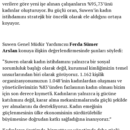
verilere göre yeni işe alınan çalışanların %95,73’ünü
kadınlar oluşturuyor. Bu güçlü oran, Suwen’in kadın
istihdamını stratejik bir öncelik olarak ele aldığını ortaya
koyuyor.
Suwen Genel Müdür Yardımcısı
Ferda Sümer
Arslan
konuya ilişkin değerlendirmesinde şunları söyledi:
“Suwen olarak kadın istihdamını yalnızca bir sosyal
sorumluluk başlığı olarak değil, kurumsal kimliğimizin temel
unsurlarından biri olarak görüyoruz. 1.162 kişilik
organizasyonumuzun 1.048’inin kadınlardan oluşması ve
yöneticilerimizin %83’ünden fazlasının kadın olması bizim
için son derece kıymetli. Kadınların yalnızca iş gücüne
katılımını değil, karar alma mekanizmalarında güçlü şekilde
yer almalarını da destekliyoruz. Kadın emeğinin
güçlenmesinin ülke ekonomisinin sürdürülebilir
büyümesine doğrudan katkı sağladığına inanıyoruz.”
Kadınların üretimde, hizmette ve yönetimde daha güçlü