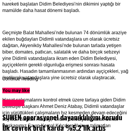
hareketi başlatan Didim Belediyesi'nin dikimini yaptığı bir
mamülde daha hasat dönemi başladı.
Geçmişte Balat Mahallesi'nde bulunan 74 dönümlük araziye
ekilen buğdayları Didimli vatandaşlara un olarak ücretsiz
dağıtan, Akyeniköy Mahallesi'nde bulunan tarlada yetişen
biber, domates, patlıcan, salatalık ve daha birçok sebzeyi
yine Didimli vatandaşlara ikram eden Didim Belediyesi,
ayçiçeklerin gerekli olgunluğa erişmesi sonrası hasata
başladı. Hasadın tamamlanmasının ardından ayçiçekleri, yağ
üretilerek vatandaşlara yine ücretsiz olarak ulaştıracak.
Continue Reading
You may like
Hasat çalışmalarını kontrol etmek üzere tarlaya giden Didim
Ekonomi
Belediye Başkanı Ahmet Deniz Atabay, Didimli vatandaşlar
için yürüttükleri çalışmaların hız kesmeden devam edeceğini
SUWEN operasyonel dayanıklılığını korudu
söyledi. Başkan Atabay, "Didim Belediyesi olarak Genel
İlk çeyrek brüt karda %5.2’lik artış
Başkanımız Sayın Kemal Kılıçdaroğlu'nun talimatları