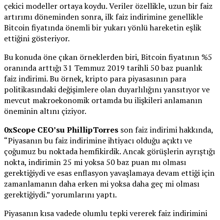
çekici modeller ortaya koydu. Veriler özellikle, uzun bir faiz
artırımı döneminden sonra, ilk faiz indirimine genellikle
Bitcoin fiyatında önemli bir yukarı yönlü hareketin eşlik
ettiğini gösteriyor.
Bu konuda öne çıkan örneklerden biri, Bitcoin fiyatının %5
oranında arttığı 31 Temmuz 2019 tarihli 50 baz puanlık
faiz indirimi. Bu örnek, kripto para piyasasının para
politikasındaki değişimlere olan duyarlılığını yansıtıyor ve
mevcut makroekonomik ortamda bu ilişkileri anlamanın
öneminin altını çiziyor.
0xScope CEO’su PhillipTorres
son faiz indirimi hakkında,
“Piyasanın bu faiz indirimine ihtiyacı olduğu açıktı ve
çoğumuz bu noktada hemfikirdik. Ancak görüşlerin ayrıştığı
nokta, indirimin 25 mi yoksa 50 baz puan mı olması
gerektiğiydi ve esas enflasyon yavaşlamaya devam ettiği için
zamanlamanın daha erken mi yoksa daha geç mi olması
gerektiğiydi.” yorumlarını yaptı.
Piyasanın kısa vadede olumlu tepki vererek faiz indirimini