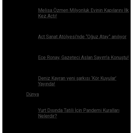
Melisa Özmen Milyonluk Evinin Kapılarını İlk
Kez Açtı!
Act Sanat Atölyesi’nde “Oğuz Atay” anılıyor
Ece Ronay, Gazeteci Aslan Sayım’a Konuştu!
Deniz Kayran yeni şarkısı ‘Kör Kuyular’
Yayında!
Dünya
Yurt Dışında Tatili İçin Pandemi Kuralları
Nelerdir?