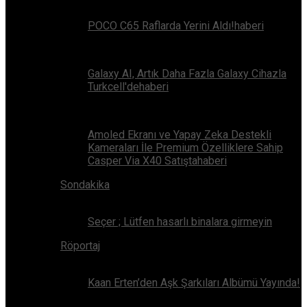
POCO C65 Raflarda Yerini Aldı!haberi
Galaxy AI, Artık Daha Fazla Galaxy Cihazla
Turkcell'dehaberi
Amoled Ekranı ve Yapay Zeka Destekli
Kameraları İle Premium Özelliklere Sahip
Casper Via X40 Satıştahaberi
Sondakika
Seçer ; Lütfen hasarlı binalara girmeyin
Röportaj
Kaan Erten’den Aşk Şarkıları Albümü Yayında!