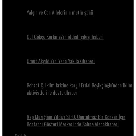
Yalçın ve Can Ailelerinin mutlu günü
Gül Gökçe Korkmaz'ın iddialı çıkışı!haberi
Umut Akyıldız'ın 'Yana Yakıla'sıhaberi
Behzat Ç. iklim krizine karşı! Erdal Beşikçioğlu'ndan iklim
aktivistlerine destek!haberi
Rap Müziğinin Yıldızı SEFO, Unutulmaz Bir Konser İçin
Bostancı Gösteri Merkezi'nde Sahne Alacakhaberi