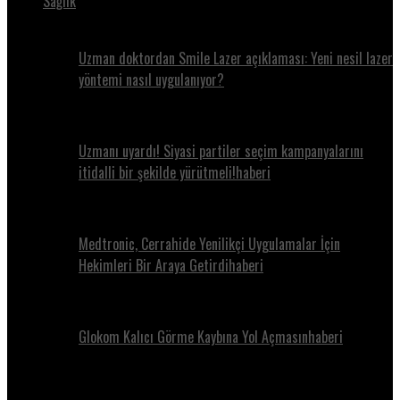
Sağlık
Uzman doktordan Smile Lazer açıklaması: Yeni nesil lazer
yöntemi nasıl uygulanıyor?
Uzmanı uyardı! Siyasi partiler seçim kampanyalarını
itidalli bir şekilde yürütmeli!haberi
Medtronic, Cerrahide Yenilikçi Uygulamalar İçin
Hekimleri Bir Araya Getirdihaberi
Glokom Kalıcı Görme Kaybına Yol Açmasınhaberi