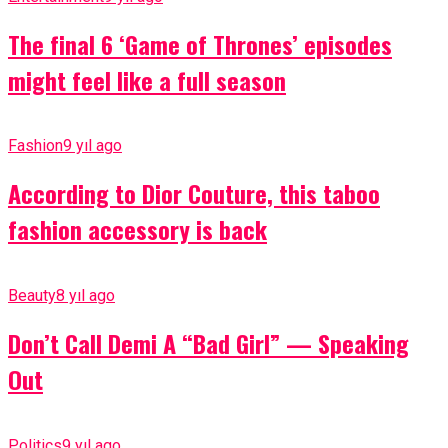
The final 6 ‘Game of Thrones’ episodes
might feel like a full season
Fashion
9 yıl ago
According to Dior Couture, this taboo
fashion accessory is back
Beauty
8 yıl ago
Don’t Call Demi A “Bad Girl” — Speaking
Out
Politics
9 yıl ago