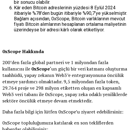
bir sonucu olabilir.
Kâr eden Bitcoin adreslerinin yüzdesi 8 Eylül 2024
itibariyle %78’den bugün itibariyle %90,7’ye yükselmiştir.
Bağlam açısından, 0xScope, Bitcoin varlıklarının mevcut
fiyatı Bitcoin alımlarının hesaplanan ortalama maliyetinin
üzerindeyse bir adresi kârlı olarak etiketliyor.
0xScope Hakkında
200’den fazla global partneri ve 1 milyondan fazla
kullanıcısı ile
0xScope
‘un güçlü bir veri katmanı oluşturma
taahhüdü, yapay zekanın Web3’e entegrasyonuna öncülük
etmeye yardımcı olmaktadır. 9,5 milyondan fazla token,
29.764 proje ve 298 milyon etiketten oluşan en kapsamlı
Web3 veri tabanı ile 0xScope, yapay zeka odaklı yeniliklerde
sektöre öncülük etmeye devam etmektedir.
Daha fazla bilgi için lütfen 0xScope’u ziyaret edebilirsiniz:
0xScope topluluğumuza katılarak en son tekliflerden
haberdar olabilirsiniz: