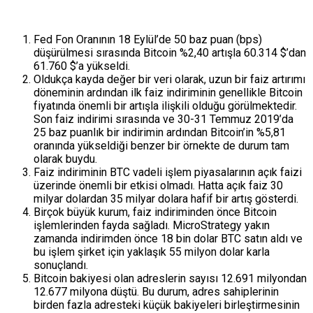
Fed Fon Oranının 18 Eylül’de 50 baz puan (bps)
düşürülmesi sırasında Bitcoin %2,40 artışla 60.314 $’dan
61.760 $’a yükseldi.
Oldukça kayda değer bir veri olarak, uzun bir faiz artırımı
döneminin ardından ilk faiz indiriminin genellikle Bitcoin
fiyatında önemli bir artışla ilişkili olduğu görülmektedir.
Son faiz indirimi sırasında ve 30-31 Temmuz 2019’da
25 baz puanlık bir indirimin ardından Bitcoin’in %5,81
oranında yükseldiği benzer bir örnekte de durum tam
olarak buydu.
Faiz indiriminin BTC vadeli işlem piyasalarının açık faizi
üzerinde önemli bir etkisi olmadı. Hatta açık faiz 30
milyar dolardan 35 milyar dolara hafif bir artış gösterdi.
Birçok büyük kurum, faiz indiriminden önce Bitcoin
işlemlerinden fayda sağladı. MicroStrategy yakın
zamanda indirimden önce 18 bin dolar BTC satın aldı ve
bu işlem şirket için yaklaşık 55 milyon dolar karla
sonuçlandı.
Bitcoin bakiyesi olan adreslerin sayısı 12.691 milyondan
12.677 milyona düştü. Bu durum, adres sahiplerinin
birden fazla adresteki küçük bakiyeleri birleştirmesinin