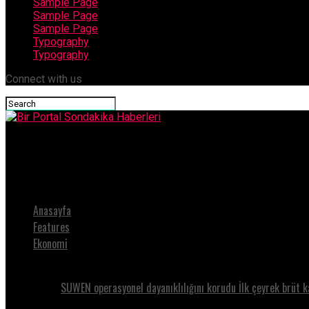
Sample Page
Sample Page
Sample Page
Typography
Typography
Connect with us
Bir Portal Sondakika Haberleri
Böbrek Yetmezliği İşitme Kaybını Tetikliyor!
Anasayfa
Features
Ekonomi
SUWEN operasyonel dayanıklılığını korudu İlk çeyrek brüt k