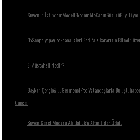
Suwen’in İstihdamModeliEkonomideKadınGücünüBüyütüyor
0xScope yapay zekaanalizleri Fed faiz kararının Bitcoin üze
E-Müstahsil Nedir?
Başkan Çerçioğlu, Germencik'te Vatandaşlarla Buluştuhaber
Güncel
Suwen Genel Müdürü Ali Bolluk’a Altın Lider Ödülü