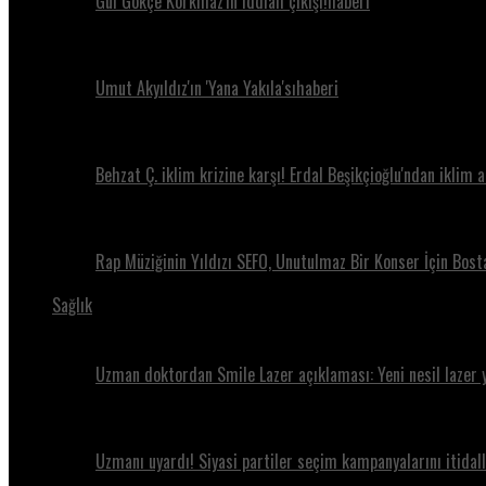
Gül Gökçe Korkmaz'ın iddialı çıkışı!haberi
Umut Akyıldız'ın 'Yana Yakıla'sıhaberi
Behzat Ç. iklim krizine karşı! Erdal Beşikçioğlu'ndan iklim 
Rap Müziğinin Yıldızı SEFO, Unutulmaz Bir Konser İçin Bos
Sağlık
Uzman doktordan Smile Lazer açıklaması: Yeni nesil lazer 
Uzmanı uyardı! Siyasi partiler seçim kampanyalarını itidall