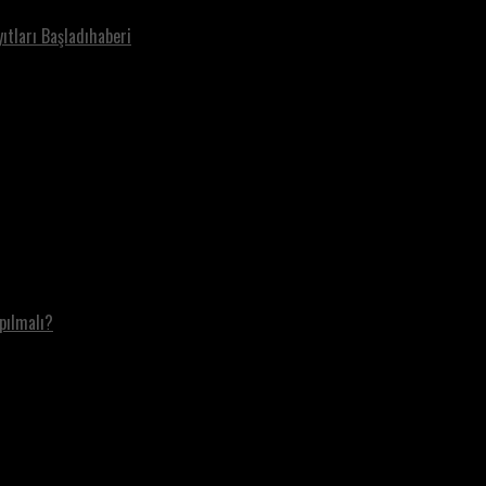
ıtları Başladıhaberi
pılmalı?