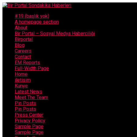
#19 (başlık yok)
A homepage section
About
Bir Portal – Sosyal Medya Haberciliği
Birportal
Blog
Careers
Contact
EM Reports
Full-Width Page
Home
iletisim
Kunye
Latest News
Meet The Team
Pin Posts
Pin Posts
Press Center
Privacy Policy
Sample Page
Sample Page