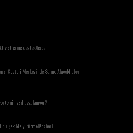
aktivistlerine destek!haberi
tancı Gösteri Merkezi'nde Sahne Alacakhaberi
yöntemi nasıl uygulanıyor?
i bir şekilde yürütmeli!haberi