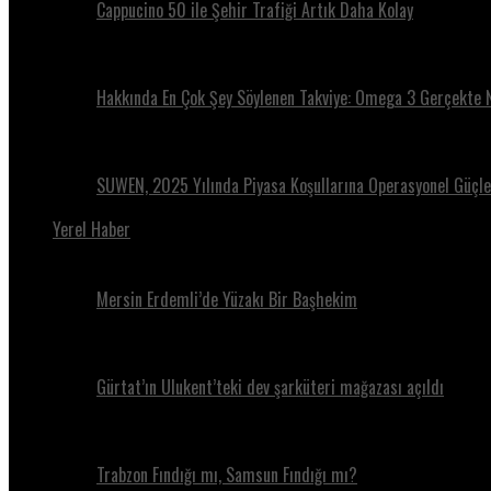
Cappucino 50 ile Şehir Trafiği Artık Daha Kolay
Hakkında En Çok Şey Söylenen Takviye: Omega 3 Gerçekte 
SUWEN, 2025 Yılında Piyasa Koşullarına Operasyonel Güçle 
Yerel Haber
Mersin Erdemli’de Yüzakı Bir Başhekim
Gürtat’ın Ulukent’teki dev şarküteri mağazası açıldı
Trabzon Fındığı mı, Samsun Fındığı mı?