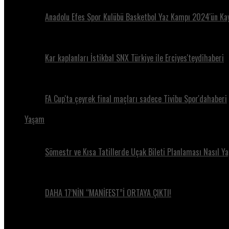
Anadolu Efes Spor Kulübü Basketbol Yaz Kampı 2024'ün Kay
Kar kaplanları İstikbal SNX Türkiye ile Erciyes'teydihaberi
FA Cup'ta çeyrek final maçları sadece Tivibu Spor'dahaberi
Yaşam
Sömestr ve Kısa Tatillerde Uçak Bileti Planlaması Nasıl Ya
DAHA 17’NİN “MANİFEST”İ ORTAYA ÇIKTI!