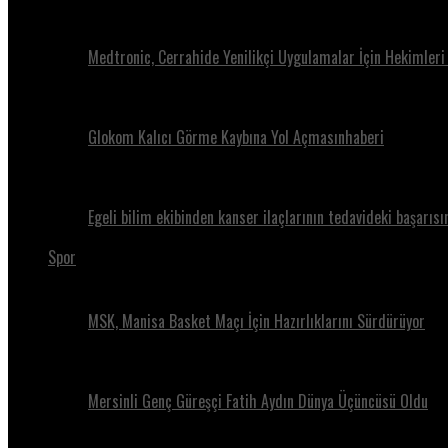
Medtronic, Cerrahide Yenilikçi Uygulamalar İçin Hekimleri
Glokom Kalıcı Görme Kaybına Yol Açmasınhaberi
Egeli bilim ekibinden kanser ilaçlarının tedavideki başarısı
Spor
MSK, Manisa Basket Maçı İçin Hazırlıklarını Sürdürüyor
Mersinli Genç Güreşçi Fatih Aydın Dünya Üçüncüsü Oldu