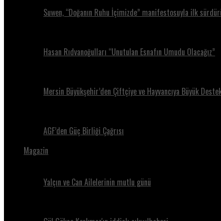
Suwen, “Doğanın Ruhu İçimizde” manifestosuyla ilk sürdürül
Hasan Rıdvanoğulları “Unutulan Esnafın Umudu Olacağız”
Mersin Büyükşehir’den Çiftçiye ve Hayvancıya Büyük Destek
AGF’den Güç Birliği Çağrısı
Magazin
Yalçın ve Can Ailelerinin mutlu günü