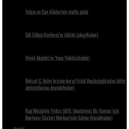
Yalçın ve Can Ailelerinin mutlu günü
Gül Gökçe Korkmaz'ın iddialı çıkışı!haberi
Umut Akyıldız'ın 'Yana Yakıla'sıhaberi
Behzat Ç. iklim krizine karşı! Erdal Beşikçioğlu'ndan iklim
aktivistlerine destek!haberi
Rap Müziğinin Yıldızı SEFO, Unutulmaz Bir Konser İçin
Bostancı Gösteri Merkezi'nde Sahne Alacakhaberi