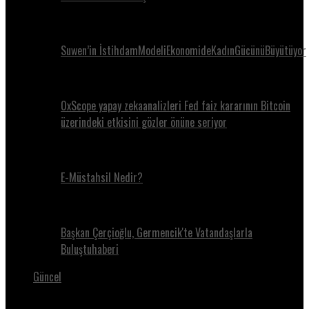
Suwen’in İstihdamModeliEkonomideKadınGücünüBüyütüyor
0xScope yapay zekaanalizleri Fed faiz kararının Bitcoin
üzerindeki etkisini gözler önüne seriyor
E-Müstahsil Nedir?
Başkan Çerçioğlu, Germencik'te Vatandaşlarla
Buluştuhaberi
Güncel