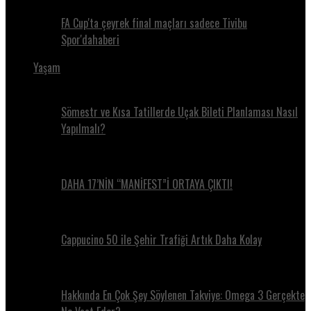
FA Cup'ta çeyrek final maçları sadece Tivibu
Spor'dahaberi
Yaşam
Sömestr ve Kısa Tatillerde Uçak Bileti Planlaması Nasıl
Yapılmalı?
DAHA 17’NİN “MANİFEST”İ ORTAYA ÇIKTI!
Cappucino 50 ile Şehir Trafiği Artık Daha Kolay
Hakkında En Çok Şey Söylenen Takviye: Omega 3 Gerçekte