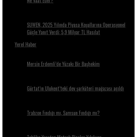
Ne Vaat Eder?
SUWEN, 2025 Yılında Piyasa Koşullarına Operasyonel
Güçle Yanıt Verdi: 5,9 Milyar TL Hasılat
Yerel Haber
Mersin Erdemli’de Yüzakı Bir Başhekim
Gürtat’ın Ulukent’teki dev şarküteri mağazası açıldı
Trabzon Fındığı mı, Samsun Fındığı mı?