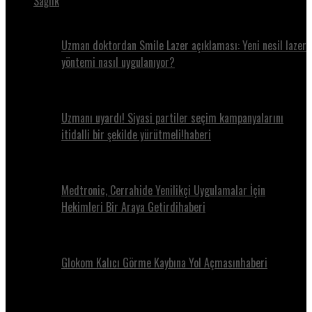
Sağlık
Uzman doktordan Smile Lazer açıklaması: Yeni nesil lazer
yöntemi nasıl uygulanıyor?
Uzmanı uyardı! Siyasi partiler seçim kampanyalarını
itidalli bir şekilde yürütmeli!haberi
Medtronic, Cerrahide Yenilikçi Uygulamalar İçin
Hekimleri Bir Araya Getirdihaberi
Glokom Kalıcı Görme Kaybına Yol Açmasınhaberi