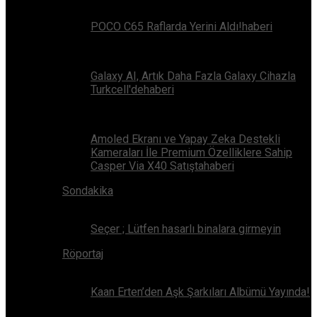
POCO C65 Raflarda Yerini Aldı!haberi
Galaxy AI, Artık Daha Fazla Galaxy Cihazla
Turkcell'dehaberi
Amoled Ekranı ve Yapay Zeka Destekli
Kameraları İle Premium Özelliklere Sahip
Casper Via X40 Satıştahaberi
Sondakika
Seçer ; Lütfen hasarlı binalara girmeyin
Röportaj
Kaan Erten’den Aşk Şarkıları Albümü Yayında!