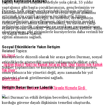
Eğitim Kalitesine Katkıları
çağdaş topluma ulaşma hedefiyle yola çıktık. 33 yıldır
yaptığımız gibi başta çocuklarımızın, gençlerimizin ve
Durmaz, halk eğitim merkezindeki kursların niteliğini
kadınlarımızın laik, bilimsel ve ücretsiz eğitim almasını
artırmak için çeşitli projelere öncülük etti. Eğitim
savunmaya devam edeceğiz. Bu nedenle, derneğimizin
materyallerinin güncellenmesi, öğretmenlerin mesleki
tarihsel görevi adına hukuk birimimiz, bu davaları takip
gelişimine yönelik çalışmalar ve yeni kurs programlarının
etmeye devam edecektir.” ifadelerini kullandı. (BSHA- Bilim
oluşturulması gibi girişimlerle kursiyerlerin daha verimli bir
Ve Sağlık Haber Ajansı)
eğitim almasını sağladı.
Sosyal Etkinliklerle Yakın İletişim
Related Topics:
Up Next
Kursiyerlerle düzenli olarak bir araya gelen Durmaz, sosyal
etkinliklerde gösterdiği samimi yaklaşımıyla dikkat çekti.
“Türkiye Maarif Vakfı’na Kaynak Aktaran MEB, Okul Yapımı İçin Kaynak
Sohbet toplantıları ve kursiyerlerle birebir görüşmeleri,
Yok Diyor”
onun yalnızca bir yönetici değil, aynı zamanda bir yol
gösterici olarak görülmesini sağladı.
Don't Miss
YÖNDER Okulları Bornova Kampüsü Törenle Hizmete Girdi
İletişim Becerileri ve Liderlik
Naci Durmaz’ın etkili iletişim becerileri, kursiyerlerle
kurduğu güvene dayalı ilişkisinin temelini oluşturdu.