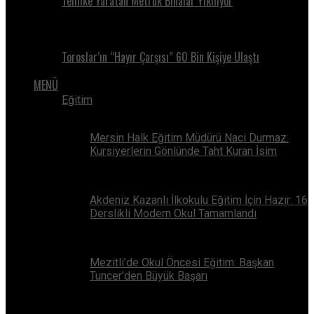
Tehlike Yaratan Metruk Binalar Yıkılıyor
Toroslar’ın “Hayır Çarşısı” 60 Bin Kişiye Ulaştı
MENÜ
Eğitim
Mersin Halk Eğitim Müdürü Naci Durmaz:
Kursiyerlerin Gönlünde Taht Kuran İsim
Akdeniz Kazanlı İlkokulu Eğitim İçin Hazır: 16
Derslikli Modern Okul Tamamlandı
Mezitli’de Okul Öncesi Eğitim: Başkan
Tuncer’den Büyük Başarı