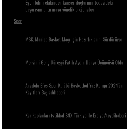
Egeli bilim ekibinden kanser ilaçlarının tedavideki
başarısını artırmaya yönelik projehaberi
Spor
MSK, Manisa Basket Maçı İçin Hazırlıklarını Sürdürüyor
Mersinli Genç Güreşçi Fatih Aydın Dünya Üçüncüsü Oldu
Anadolu Efes Spor Kulübü Basketbol Yaz Kampı 2024'ün
Kayıtları Başladıhaberi
Kar kaplanları İstikbal SNX Türkiye ile Erciyes'teydihaberi