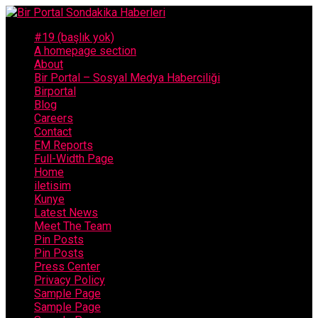
#19 (başlık yok)
A homepage section
About
Bir Portal – Sosyal Medya Haberciliği
Birportal
Blog
Careers
Contact
EM Reports
Full-Width Page
Home
iletisim
Kunye
Latest News
Meet The Team
Pin Posts
Pin Posts
Press Center
Privacy Policy
Sample Page
Sample Page