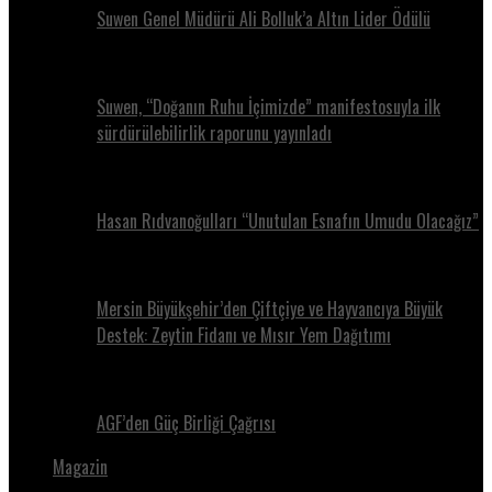
Suwen Genel Müdürü Ali Bolluk’a Altın Lider Ödülü
Suwen, “Doğanın Ruhu İçimizde” manifestosuyla ilk
sürdürülebilirlik raporunu yayınladı
Hasan Rıdvanoğulları “Unutulan Esnafın Umudu Olacağız”
Mersin Büyükşehir’den Çiftçiye ve Hayvancıya Büyük
Destek: Zeytin Fidanı ve Mısır Yem Dağıtımı
AGF’den Güç Birliği Çağrısı
Magazin