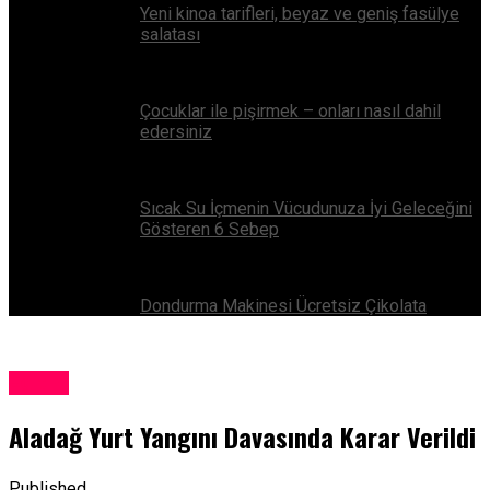
Yeni kinoa tarifleri, beyaz ve geniş fasülye
salatası
Çocuklar ile pişirmek – onları nasıl dahil
edersiniz
Sıcak Su İçmenin Vücudunuza İyi Geleceğini
Gösteren 6 Sebep
Dondurma Makinesi Ücretsiz Çikolata
Eğitim
Aladağ Yurt Yangını Davasında Karar Verildi
Published