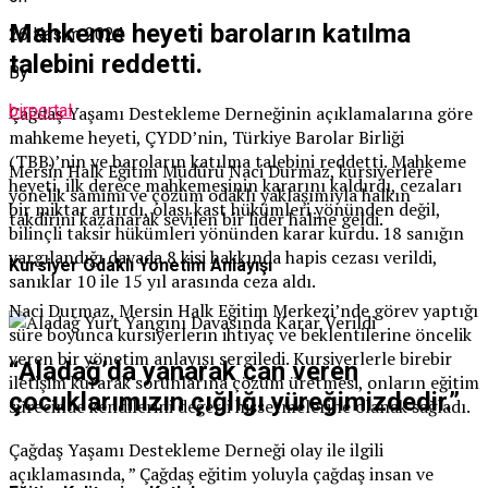
Mahkeme heyeti baroların katılma
26 Kasım 2024
talebini reddetti.
By
birportal
Çağdaş Yaşamı Destekleme Derneğinin açıklamalarına göre
mahkeme heyeti, ÇYDD’nin, Türkiye Barolar Birliği
(TBB)’nin ve baroların katılma talebini reddetti. Mahkeme
Mersin Halk Eğitim Müdürü Naci Durmaz, kursiyerlere
heyeti, ilk derece mahkemesinin kararını kaldırdı, cezaları
yönelik samimi ve çözüm odaklı yaklaşımıyla halkın
bir miktar artırdı, olası kast hükümleri yönünden değil,
takdirini kazanarak sevilen bir lider haline geldi.
bilinçli taksir hükümleri yönünden karar kurdu. 18 sanığın
yargılandığı davada 8 kişi hakkında hapis cezası verildi,
Kursiyer Odaklı Yönetim Anlayışı
sanıklar 10 ile 15 yıl arasında ceza aldı.
Naci Durmaz, Mersin Halk Eğitim Merkezi’nde görev yaptığı
süre boyunca kursiyerlerin ihtiyaç ve beklentilerine öncelik
veren bir yönetim anlayışı sergiledi. Kursiyerlerle birebir
“Aladağ’da yanarak can veren
iletişim kurarak sorunlarına çözüm üretmesi, onların eğitim
çocuklarımızın çığlığı yüreğimizdedir.”
sürecinde kendilerini değerli hissetmelerine olanak sağladı.
Çağdaş Yaşamı Destekleme Derneği olay ile ilgili
açıklamasında, ” Çağdaş eğitim yoluyla çağdaş insan ve