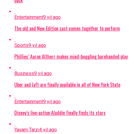
back
Entertainment
9 yıl ago
The old and New Edition cast comes together to perform
Sports
9 yıl ago
Phillies’ Aaron Altherr makes mind-boggling barehanded play
Business
9 yıl ago
Uber and Lyft are finally available in all of New York State
Entertainment
9 yıl ago
Disney’s live-action Aladdin finally finds its stars
Yaşam Tarzı
4 yıl ago