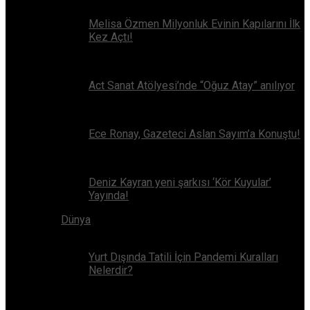
Melisa Özmen Milyonluk Evinin Kapılarını İlk
Kez Açtı!
Act Sanat Atölyesi’nde “Oğuz Atay” anılıyor
Ece Ronay, Gazeteci Aslan Sayım’a Konuştu!
Deniz Kayran yeni şarkısı ‘Kör Kuyular’
Yayında!
Dünya
Yurt Dışında Tatili İçin Pandemi Kuralları
Nelerdir?