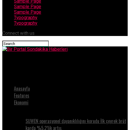
Sample Page
Sample Page
Sample Page
Typography
Typography
Connect with us
Bir Portal Sondakika Haberleri
Aladağ Yurt Yangını Davasında Karar Verildi
Anasayfa
Features
Ekonomi
SUWEN operasyonel dayanıklılığını korudu İlk çeyrek brüt
karda %5.2’lik artış