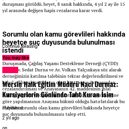
duruşması görüldü. heyet, 8 sanık hakkında, 4 yıl 2 ay ile 15
yıl arasında değişen hapis cezalarına karar verdi.
Sorumlu olan kamu görevlileri hakkında
heyetçe suç duyusunda bulunulması
Continue Reading
istendi
You may like
Duruşmada, Çağdaş Yaşamı Destekleme Derneği (ÇYDD)
adına Av. Sedat Durna ve Av. Volkan Yalçınkaya söz alarak
Eğitim
derneğimizin katılma talebinin tekrar değerlendirilmesi ve
Mersin Halk Eğitim Müdürü Naci Durmaz:
kabul edilmesi, sanıkların olası kasttan ve üst sınırdan
cezalandırılması ve Anayasanın 42. maddesinin ihlal
Kursiyerlerin Gönlünde Taht Kuran İsim
edildiği, eğitim ve öğretimin Atatürk ilke ve devrimlerine
göre yapılmasının Anayasa hükmü olduğu hatırlatılarak bu
olaydan sorumlu olan kamu görevlileri hakkında heyetçe
Published
suç duyusunda bulunulmasını talep etti.
2 yıl ago
on