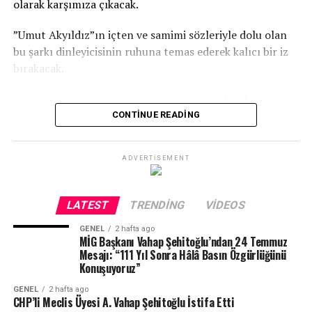
olarak karşımıza çıkacak.
”Umut Akyıldız”ın içten ve samimi sözleriyle dolu olan
bu şarkı dinleyicisinin ruhuna temas ederek kalıcı bir iz
bırakacak.
2006 yılında Star Avı adlı ses yarışmasına katılan ve
Deniz Seki, Ercan Saatçi, Erol Köse’nin jüri üyesi olduğu
CONTINUE READING
yarışmada jüriden ve halktan büyük takdir toplayan
”Umut Akyıldız”, yarışmadan ikincilikle ayrılmıştı.
ADVERTISEMENT
Yarışmadan sonra geçtiğimiz dönemlerde yayınlamış
olduğu şarkılarıyla radyo, televizyon ve dijital müzik
listelerinde kalıcı bir yer edinen ”Umut Akyıldız”; bu
LATEST
TRENDING
VIDEOS
şarkısında iddialı ve sağlam adımlarla yeniden merhaba
GENEL
2 hafta ago
dedi…
MİG Başkanı Vahap Şehitoğlu’ndan 24 Temmuz
Mesajı: “111 Yıl Sonra Hâlâ Basın Özgürlüğünü
Şarkının dikkat çekici klibinin yönetmenliğini Luca Pigs
Konuşuyoruz”
üstlendi. Klip; Joker Garaj platosunda hem iç mekan hem
GENEL
2 hafta ago
de dış mekanda yaklaşık 14 saat süren çekimle, kalabalık
CHP’li Meclis Üyesi A. Vahap Şehitoğlu İstifa Etti