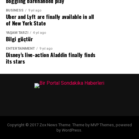
boggling barehanded play
BUSINESS
9 yıl ago
Uber and Lyft are finally available in all
of New York State
YAŞAM TARZI
4 yıl ago
Bilgi güçtür
ENTERTAINMENT
9 yıl ago
Disney’s live-action Aladdin finally finds
its stars
Copyright © 2017 Zox News Theme. Theme by MVP Themes, powered
by WordPress.