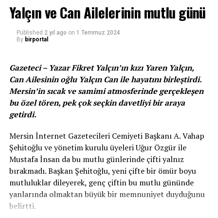
DON'T MISS
Yalçın ve Can Ailelerinin mutlu günü
Sinema ve televizyon dünyasının başarılı oyuncusu Tuba
Büyüküstün, Madame Tussauds İstanbul'un yıldızlar
geçidindeki yerini aldı!haberi
Published
2 yıl ago
on
1 Temmuz 2024
By
birportal
Gazeteci – Yazar Fikret Yalçın’ın kızı Yaren Yalçın,
Can Ailesinin oğlu Yalçın Can ile hayatını birleştirdi.
Mersin’in sıcak ve samimi atmosferinde gerçekleşen
bu özel tören, pek çok seçkin davetliyi bir araya
getirdi.
Mersin İnternet Gazetecileri Cemiyeti Başkanı A. Vahap
Şehitoğlu ve yönetim kurulu üyeleri Uğur Özgür ile
Mustafa İnsan da bu mutlu günlerinde çifti yalnız
bırakmadı. Başkan Şehitoğlu, yeni çifte bir ömür boyu
mutluluklar dileyerek, genç çiftin bu mutlu gününde
yanlarında olmaktan büyük bir memnuniyet duyduğunu
belirtti.