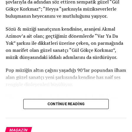
şovlarıyla da adından söz ettiren sempatik güzel “Gül
Gökçe Korkmaz”; “Heyya “şarkısıyla müzikseverlerle
buluşmanın heyecanını ve mutluluğunu yaşıyor.
Sözü & müziği sanatçının kendisine, aranjesi Akmal
Azimov’a ait olan; geçtiğimiz dönemlerde “Var Ya Da
Yok” şarkısı ile dikkatleri üzerine çeken, on parmağında
on marifet olan güzel sanatçı “Gül Gökçe Korkmaz”,
müzik dünyasındaki iddialı adımlarını da sürdürüyor.
Pop müziğin altın çağını yaşadığı 90’lar popundan ilham
alan güzel sanatçı yeni şarkısında kendine has naif ses
rengiyle dinleyenleri büyülüyor.
Klip yönetmenliğini Özdinç Cinan’ın üstlendiği klipte
“Gül Gökçe Korkmaz”ın güzelliği de gözler önüne
CONTINUE READING
seriliyor.
İddialı sahne performanslarının yanı sıra, Türk hafif batı
MAGAZIN
müziği alanında da dikkat çeken “Gül Gökçe Korkmaz”ın