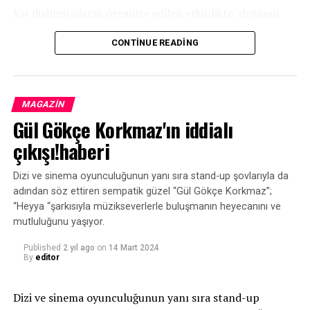
Kır düğünü olarak organize edilen etkinlikte, doğanın
huzur verici atmosferinde davetliler keyifli anlar yaşadı.
CONTINUE READING
Renkli ışıklar, canlı müzik ve zarif süslemeler eşliğinde
gerçekleşen düğün, misafirlere unutulmaz bir gece
sundu. Dans pisti hiçbir zaman boş kalmadı, misafirler
doyasıya eğlendi ve gecenin ilerleyen saatlerine kadar
MAGAZIN
coşku dolu anlar yaşandı.
Gül Gökçe Korkmaz'ın iddialı
çıkışı!haberi
Dizi ve sinema oyunculuğunun yanı sıra stand-up şovlarıyla da
adından söz ettiren sempatik güzel “Gül Gökçe Korkmaz”;
“Heyya “şarkısıyla müzikseverlerle buluşmanın heyecanını ve
mutluluğunu yaşıyor.
Published
2 yıl ago
on
14 Mart 2024
By
editor
Dizi ve sinema oyunculuğunun yanı sıra stand-up