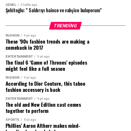
bir ekip eşliğinde tamamlanarak şarkının etkileyici
GENEL
2 hafta ago
atmosferini dinleyicilere yansıttı.
Şehitoğlu: ” Saldırıyı haince ve vahşice buluyorum”
”Umut Akyıldız”ın yeni projesi ”Yana Yakıla”; Jayvo
TRENDING
Entertaintment etiketiyle tüm müzik platformlarında
ve klibi ”Umut Akyıldız” YouTube kanalında yayında!
FASHION
9 yıl ago
These ’90s fashion trends are making a
comeback in 2017
ENTERTAINMENT
9 yıl ago
Kaynak: (BYZHA) Beyaz Haber Ajansı
The final 6 ‘Game of Thrones’ episodes
might feel like a full season
FASHION
9 yıl ago
According to Dior Couture, this taboo
fashion accessory is back
ENTERTAINMENT
9 yıl ago
The old and New Edition cast comes
together to perform
SPORTS
9 yıl ago
Phillies’ Aaron Altherr makes mind-