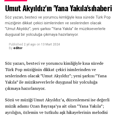
Umut Akyıldız'ın 'Yana Yakıla'sıhaberi
yeni teklisi “Heyya” Cinan Müzik etiketiyle tüm dijital
platformlarda ve klibi NetD kanalında yayında.
Söz yazarı, besteci ve yorumcu kimliğiyle kısa sürede Türk Pop
müziğinin dikkat çekici isimlerinden ve seslerinden olacak
”Umut Akyıldız”; yeni şarkısı ”Yana Yakıla” ile müzikseverlerle
Kaynak: (BYZHA) Beyaz Haber Ajansı
duygusal bir yolculuğa çıkmaya hazırlanıyor.
Published
2 yıl ago
on
13 Mart 2024
By
editor
Söz yazarı, besteci ve yorumcu kimliğiyle kısa sürede
Türk Pop müziğinin dikkat çekici isimlerinden ve
seslerinden olacak ”Umut Akyıldız”; yeni şarkısı ”Yana
Yakıla” ile müzikseverlerle duygusal bir yolculuğa
çıkmaya hazırlanıyor.
Sözü ve müziği Umut Akyıldız’a, düzenlemesi ise değerli
müzik adamı Ozan Bayraşa’ya ait olan ”Yana Yakıla”;
ayrılığın, özlemin ve tutkulu aşk hikayelerinin melodisi