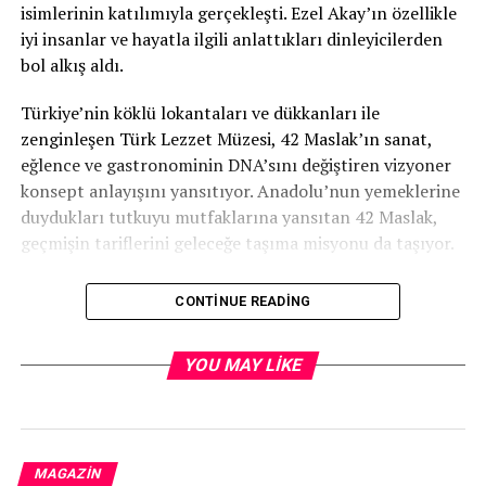
isimlerinin katılımıyla gerçekleşti. Ezel Akay’ın özellikle
iyi insanlar ve hayatla ilgili anlattıkları dinleyicilerden
bol alkış aldı.
Türkiye’nin köklü lokantaları ve dükkanları ile
zenginleşen Türk Lezzet Müzesi, 42 Maslak’ın sanat,
eğlence ve gastronominin DNA’sını değiştiren vizyoner
konsept anlayışını yansıtıyor. Anadolu’nun yemeklerine
duydukları tutkuyu mutfaklarına yansıtan 42 Maslak,
geçmişin tariflerini geleceğe taşıma misyonu da taşıyor.
CONTINUE READING
Kaynak: (BYZHA) Beyaz Haber Ajansı
YOU MAY LIKE
RELATED TOPICS:
UP NEXT
Serkan Mehmet Durdu'dan proje müjdesihaberi
MAGAZIN