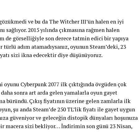
gözükmedi ve bu da The Witcher III’ün halen en iyi
ını sağlıyor. 2015 yılında çıkmasına rağmen halen
 de görselliğiyle son derece tatmin edici bir yapıya
ir türlü adım atamadıysanız, oyunun Steam’deki, 23
iyatı sizi ikna edecektir diye düşünüyoruz.
ni oyunu Cyberpunk 2077 ilk çıktığında övgüden çok
a daha sonra art arda gelen yamalarla oyun gayet
rma büründü. Çıkış fiyatının üzerine gelen zamlarla ilk
oyun, şu anda Steam’de 250 TL’lik fiyatı ile gayet uygun
nıza güveniyor ve geleceğin distopik dünyaları hoşunuza
ir macera sizi bekliyor… İndirimin son günü 23 Nisan,