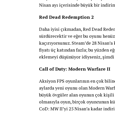
Nisan ayı içerisinde büyük bir indirim
Red Dead Redemption 2
Daha iyisi çıkmadan, Red Dead Redemp
sürdürecektir ve eğer bu oyunu henüz
kaçırıyorsunuz. Steam’de 28 Nisan’a k
fiyatı üç katından fazla; bu yüzden 
eklemeyi düşünüyor idiyseniz, şimdi
Call of Duty: Modern Warfare II
Aksiyon FPS oyunlarının en çok biline
aylarda yeni oyunu olan Modern Warfa
büyük övgüler alan oyunun çok kişili
olmasıyla oyun, birçok oyuncunun kütü
CoD: MW II’yi 25 Nisan’a kadar indirim