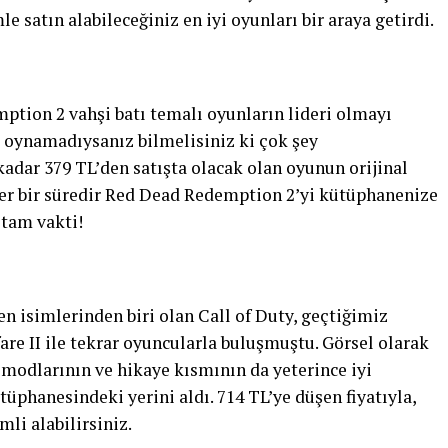
le satın alabileceğiniz en iyi oyunları bir araya getirdi.
tion 2 vahşi batı temalı oyunların lideri olmayı
 oynamadıysanız bilmelisiniz ki çok şey
adar 379 TL’den satışta olacak olan oyunun orijinal
eğer bir süredir Red Dead Redemption 2’yi kütüphanenize
 tam vakti!
n isimlerinden biri olan Call of Duty, geçtiğimiz
re II ile tekrar oyuncularla buluşmuştu. Görsel olarak
 modlarının ve hikaye kısmının da yeterince iyi
phanesindeki yerini aldı. 714 TL’ye düşen fiyatıyla,
li alabilirsiniz.