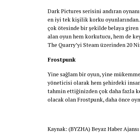
Dark Pictures serisini andıran oynan
en iyi tek kişilik korku oyunlarında
çok ötesinde bir şekilde belaya gire
alan oyun hem korkutucu, hem de keyi
The Quarry’yi Steam üzerinden 20 Nisa
Frostpunk
Yine sağlam bir oyun, yine mükemmel
yöneticisi olarak hem şehirdeki insan
tahmin ettiğinizden çok daha fazla ke
olacak olan Frostpunk, daha önce o
Kaynak: (BYZHA) Beyaz Haber Ajansı