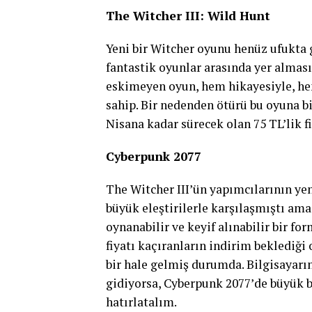
The Witcher III: Wild Hunt
Yeni bir Witcher oyunu henüz ufukta 
fantastik oyunlar arasında yer almas
eskimeyen oyun, hem hikayesiyle, hem
sahip. Bir nedenden ötürü bu oyuna b
Nisana kadar sürecek olan 75 TL’lik f
Cyberpunk 2077
The Witcher III’ün yapımcılarının ye
büyük eleştirilerle karşılaşmıştı am
oynanabilir ve keyif alınabilir bir fo
fiyatı kaçıranların indirim beklediği 
bir hale gelmiş durumda. Bilgisayarı
gidiyorsa, Cyberpunk 2077’de büyük b
hatırlatalım.