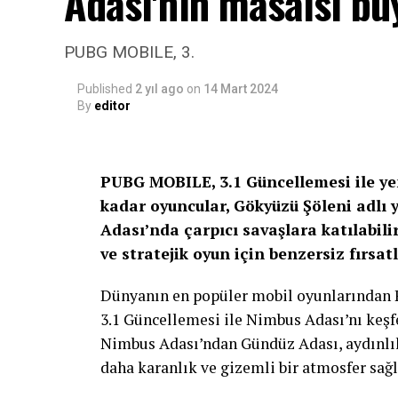
Adası'nın masalsı b
PUBG MOBILE, 3.
Published
2 yıl ago
on
14 Mart 2024
By
editor
PUBG MOBILE, 3.1 Güncellemesi ile yeni
kadar oyuncular, Gökyüzü Şöleni adlı
Adası’nda çarpıcı savaşlara katılabili
ve stratejik oyun için benzersiz fırsat
Dünyanın en popüler mobil oyunlarından 
3.1 Güncellemesi ile Nimbus Adası’nı keşf
Nimbus Adası’ndan Gündüz Adası, aydınlık
daha karanlık ve gizemli bir atmosfer sağl