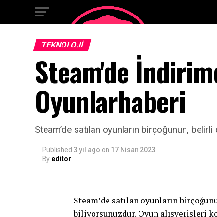
TEKNOLOJI
Steam'de İndirimd
Oyunlarhaberi
Steam’de satılan oyunların birçoğunun, belirli
Published
3 yıl ago
on
17 Nisan 2023
By
editor
Steam’de satılan oyunların birçoğunu
biliyorsunuzdur. Oyun alışverişleri 