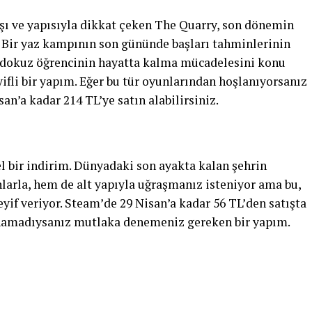
ışı ve yapısıyla dikkat çeken The Quarry, son dönemin
n. Bir yaz kampının son gününde başları tahminlerinin
n dokuz öğrencinin hayatta kalma mücadelesini konu
fli bir yapım. Eğer bu tür oyunlarından hoşlanıyorsanız
n’a kadar 214 TL’ye satın alabilirsiniz.
 bir indirim. Dünyadaki son ayakta kalan şehrin
larla, hem de alt yapıyla uğraşmanız isteniyor ama bu,
yif veriyor. Steam’de 29 Nisan’a kadar 56 TL’den satışta
ynamadıysanız mutlaka denemeniz gereken bir yapım.