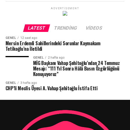
ADVERTISEMENT
LATEST
TRENDING
VIDEOS
GENEL
12 saat ago
Mersin Erdemli Sahillerindeki Sorunlar Kaymakam
Tetikoğlu’na İletildi
GENEL
2 hafta ago
MİG Başkanı Vahap Şehitoğlu’ndan 24 Temmuz
Mesajı: “111 Yıl Sonra Hâlâ Basın Özgürlüğünü
Konuşuyoruz”
GENEL
3 hafta ago
CHP’li Meclis Üyesi A. Vahap Şehitoğlu İstifa Etti