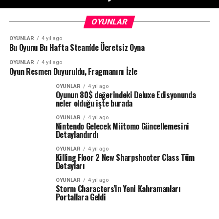
OYUNLAR
OYUNLAR
4 yıl ago
Bu Oyunu Bu Hafta Steam'de Ücretsiz Oyna
OYUNLAR
4 yıl ago
Oyun Resmen Duyuruldu, Fragmanını İzle
OYUNLAR
4 yıl ago
Oyunun 80$ değerindeki Deluxe Edisyonunda
neler olduğu işte burada
OYUNLAR
4 yıl ago
Nintendo Gelecek Miitomo Güncellemesini
Detaylandırdı
OYUNLAR
4 yıl ago
Killing Floor 2 New Sharpshooter Class Tüm
Detayları
OYUNLAR
4 yıl ago
Storm Characters'in Yeni Kahramanları
Portallara Geldi