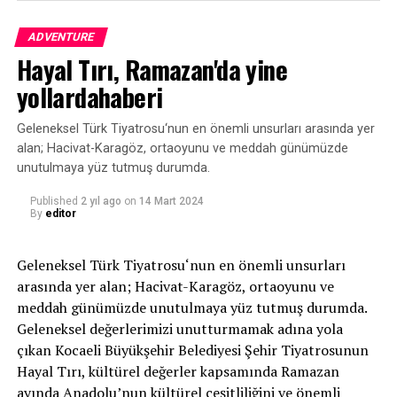
Gebze Osman Hamdibey Kültür Merkezi’nde
sahnelenecek komedi, 3 Aralık’ta da Kadıköy Halk
ADVENTURE
Eğitim Merkezi’nde
tiyatro seyircisini bekliyor.
Hayal Tırı, Ramazan'da yine
yollardahaberi
Geleneksel Türk Tiyatrosu‘nun en önemli unsurları arasında yer
Sam Bobrick’in eserinden Kemal Başar’ın yönetiminde
alan; Hacivat-Karagöz, ortaoyunu ve meddah günümüzde
sahneye uyarlanan ‘Çılgın Zamanlar”da, aldatan ve
unutulmaya yüz tutmuş durumda.
aldatılan bir çift arasında yaşanan komik olaylar
anlatılıyor.
Published
2 yıl ago
on
14 Mart 2024
By
editor
Geleneksel Türk Tiyatrosu‘nun en önemli unsurları
Karısını aldatarak genç sevgilisiyle evlenen ve
arasında yer alan; Hacivat-Karagöz, ortaoyunu ve
sonrasında gelişen olaylar zincirini konu alan eserle
meddah günümüzde unutulmaya yüz tutmuş durumda.
seyirciye keyifli saatler yaşatan komedi de; Miles, otuz
Geleneksel değerlerimizi unutturmamak adına yola
yıllık karısını yarı yaşında bir kadınla evlenmek için terk
çıkan Kocaeli Büyükşehir Belediyesi Şehir Tiyatrosunun
etmiştir ve her şeye sahip görünmektedir. Çekici bir eş, iyi
Hayal Tırı, kültürel değerler kapsamında Ramazan
ayında Anadolu’nun kültürel çeşitliliğini ve önemli
bir iş, güzel bir ev, evliliğinde mutlu bir kız… Altı ay sonra