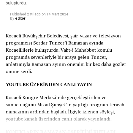
görür ve ormana ağaçları kesmek için yola çıkar. Hacivat
DON'T MISS
buluşturdu.
12. Uluslararası Suç ve Ceza Film Festivali törenle
Karagöz’ün bilinçsizce doğaya zarar vermesine mani
başladıhaberi
Published
2 yıl ago
on
14 Mart 2024
olmak ister, fakat; engel olamaz. Hacivat; mahalle esnafı
By
editor
ve çocuklar ile anlaşarak, Karagöz’e kurmaca bir oyun
oynar. Karagöz, hatasını anlayarak; ormanların ve
Kocaeli Büyükşehir Belediyesi, şair-yazar ve televizyon
ağaçların canlıların yaşamındaki önemini kavrar.
programcısı Serdar Tuncer’i Ramazan ayında
Kocaelililerle buluşturdu. Vakt-i Muhabbet konulu
HAYAL TIRI PROGRAMI
programda sevenleriyle bir araya gelen Tuncer,
anlatımıyla Ramazan ayının önemini bir kez daha gözler
15 Mart 13.00 İzmit Akmeşe İlkokulu Okul Müdürü, 21
önüne serdi.
Mart 13.00 İzmit Solaklar İlkokulu, 22 Mart 13.00 İzmit
Hakkaniye İlkokulu, 24 Mart 19.45 İzmit Yeşilova
YOUTUBE ÜZERİNDEN CANLI YAYIN
Fahrettin Paşa Ortaokulu Alt Caddesi, 28 Mart 13.00
İzmit TBMM İlkokulu, 29 Mart 13.00 Derince İshakçılar
Kocaeli Kongre Merkezi’nde gerçekleştirilen ve
İlkokulu, 2 Nisan 13.00 Kandıra Akçaova İlkokulu, 3
sunuculuğunu Mikail Şimşek’in yaptığı program teravih
Nisan 13.00 Kandıra Anadolu Kalkınma Vakfı Bağırganlı
namazının ardından başladı. İlgiyle izlenen söyleşi,
İlkokulu, 4 Nisan 13.00 Kandıra Kefken Şehit Oğuz Kır
youtube kanalı üzerinden canlı olarak yayınlandı.
İlkokulu, 5 Nisan 13.00 Kandıra Kocakaymaz Yunus
Emre İlkokulu, 8 Nisan 13.00 Körfez Sevindikli İlkokulu.
KONUKLARIN RAMAZAN-I ŞERİFİNİ KUTLADI