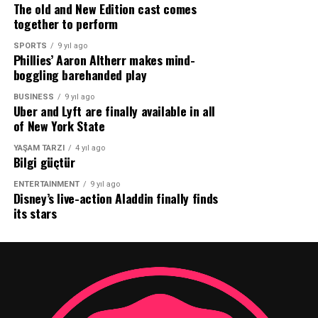
The old and New Edition cast comes
biliminin ışığında öğrencilerle buluşması mutluluk verici
together to perform
bir gelişme. Oyunun İzinde: Metropolis etkinliği
geleceğimize yön verecek çocukların tarihlerini daha
SPORTS
9 yıl ago
Phillies’ Aaron Altherr makes mind-
eğlenceli yollardan öğrenmelerine katkı sağladı.
boggling barehanded play
Etkinliğin gerçekleşmesine katkıda bulunan Sabancı
Vakfı Fark Yaratanı Gökçen Göksel’e teşekkür ediyorum.”
BUSINESS
9 yıl ago
Uber and Lyft are finally available in all
şeklinde konuştu.
of New York State
Metropolis Antik Kenti’ndeki etkinlik bitiminde her
YAŞAM TARZI
4 yıl ago
Bilgi güçtür
öğrenci, geçmişle bugün arasında oyunla kurulan bağ
sayesinde kültürel miras öğelerini korumak, yaşatmak ve
ENTERTAINMENT
9 yıl ago
Disney’s live-action Aladdin finally finds
bu değerleri yaygınlaştırmak için “Metropolis Kaşifi”
its stars
unvanına kavuştu.
Kaynak: (BYZHA) Beyaz Haber Ajansı