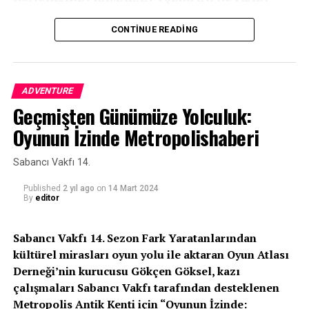
Kaynak: (BYZHA) Beyaz Haber Ajansı
Serdar Tuncer programa konukların Ramazan-ı
CONTINUE READING
şeriflerini kutlayarak başladı. Ramazana kavuşmanın
sevincini yaşadıklarını kaydeden Tuncer, “Allahü Teala
bayrama da sevdiklerimizle birlikte sağlıkla, afiyetle
ADVENTURE
eriştirsin inşallah. Ramazanda günahları affedilenlerden
Geçmişten Günümüze Yolculuk:
eylesin hepimizi” şeklinde konuştu.
Oyunun İzinde Metropolishaberi
TUNCER’DEN BÜYÜKŞEHİR’E TEŞEKKÜR
Sabancı Vakfı 14.
Yıllarca unutulmayacak bir Ramazan sohbeti
gerçekleştiren Serdar Tuncer’e konuklar alkışlarıyla
Published
2 yıl ago
on
14 Mart 2024
By
editor
karşılık verdi. Tuncer de, Ramazan gibi mübarek bir ayda
kendisini Kocaelililerle buluşturduğu için Kocaeli
Büyükşehir Belediyesi’ne teşekkür etti.
Sabancı Vakfı 14. Sezon Fark Yaratanlarından
kültürel mirasları oyun yolu ile aktaran Oyun Atlası
Kaynak: (BYZHA) Beyaz Haber Ajansı
Derneği’nin kurucusu Gökçen Göksel, kazı
çalışmaları Sabancı Vakfı tarafından desteklenen
Metropolis Antik Kenti için “Oyunun İzinde: