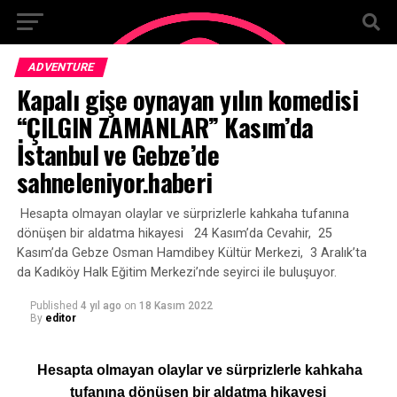
ADVENTURE
Kapalı gişe oynayan yılın komedisi
“ÇILGIN ZAMANLAR” Kasım’da
İstanbul ve Gebze’de
sahneleniyor.haberi
Hesapta olmayan olaylar ve sürprizlerle kahkaha tufanına
dönüşen bir aldatma hikayesi 24 Kasım’da Cevahir, 25
Kasım’da Gebze Osman Hamdibey Kültür Merkezi, 3 Aralık’ta
da Kadıköy Halk Eğitim Merkezi’nde seyirci ile buluşuyor.
Published
4 yıl ago
on
18 Kasım 2022
By
editor
Hesapta olmayan olaylar ve sürprizlerle kahkaha
tufanına dönüşen bir aldatma hikayesi