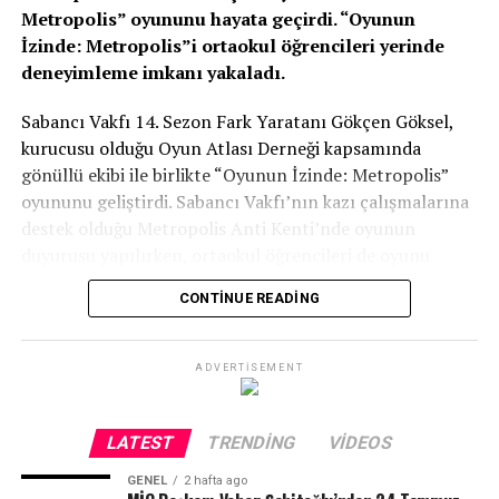
Metropolis” oyununu hayata geçirdi. “Oyunun
İzinde: Metropolis”i ortaokul öğrencileri yerinde
deneyimleme imkanı yakaladı.
Sabancı Vakfı 14. Sezon Fark Yaratanı Gökçen Göksel,
kurucusu olduğu Oyun Atlası Derneği kapsamında
gönüllü ekibi ile birlikte “Oyunun İzinde: Metropolis”
oyununu geliştirdi. Sabancı Vakfı’nın kazı çalışmalarına
destek olduğu Metropolis Anti Kenti’nde oyunun
duyurusu yapılırken, ortaokul öğrencileri de oyunu
yerinde deneyimleme imkanı yakaladı. Bir antik kenti
CONTINUE READING
yaşadığı dönemdeki unsurlarla oyunculara aktaran
oyunun tasarımı tamamen oyuncu deneyimine yönelik
oluşturuldu.
ADVERTISEMENT
Sabancı Vakfı 14. Sezon Fark Yaratanı Gökçen Göksel
öğrencilerle gerçekleştirilen etkinliğin ardından yaptığı
LATEST
TRENDING
VIDEOS
açıklamada, “Oyunun en büyük hedefi kültürel mirası
GENEL
2 hafta ago
deneyim yoluyla keşfedip oyuncuların yaşadığı coğrafya