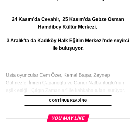
24 Kasım’da Cevahir, 25 Kasım’da Gebze Osman
Hamdibey Kültür Merkezi,
3 Aralık’ta da Kadıköy Halk Eğitim Merkezi’nde seyirci
ile buluşuyor.
Usta oyuncular Cem Özer, Kemal Başar, Zeynep
Gülmez’e, İmren Çapanoğlu ve Caner Nalbantoğlu’nun
eşlik ettiği “Çılgın Zamanlar” ile kahkaha tufanı sürüyor.
CONTINUE READING
Seyircinin yoğun ilgi gösterdiği, kapalı gişe oynayan
YOU MAY LIKE
“Çılgın Zamanlar” bu hafta İstanbul ve Gebze’de seyirci ile
buluşuyor.
24 Kasım’da Cevahir’de, 25 Kasım’da