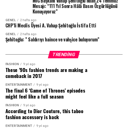
MİG Başkanı Vahap Şehitoğlu’ndan 24 Temmuz
ile geçmişten bugüne bağ kurmasını sağlamak.
Mesajı: “111 Yıl Sonra Hâlâ Basın Özgürlüğünü
Konuşuyoruz”
Metropolis Antik Kenti’ndeki önemli kültürel miras
öğelerini dönemin görevleri ile deneyimleyen öğrenciler,
GENEL
2 hafta ago
CHP’li Meclis Üyesi A. Vahap Şehitoğlu İstifa Etti
kimi zaman hamamın görevlisi, kimi zaman mecliste
karar verici kimi zaman gymnasium’da bir sporcu olarak
GENEL
2 hafta ago
çeşitli görevleri yerine getirip antik kenti gezdi.
Şehitoğlu: ” Saldırıyı haince ve vahşice buluyorum”
Gerçekleştirdikleri her görev antik dünyayı daha
yakından keşfetmelerini sağlayan bir keşif yolculuğuna
TRENDING
dönüştü.” dedi.
FASHION
9 yıl ago
These ’90s fashion trends are making a
Dokuz Eylül Üniversitesi Arkeoloji Bölümü ve Torbalı
comeback in 2017
Meslek Yüksek Okulu Öğretim Üyesi ve Metropolis Antik
Kenti Kazı Başkanı Prof. Dr. Serdar Aybek de etkinlik
ENTERTAINMENT
9 yıl ago
The final 6 ‘Game of Thrones’ episodes
kapsamında öğrencilere rehberlik ederken kentin tarihi
might feel like a full season
önemine dikkat çekti. Aybek, “Metropolis Antik
Kenti Geç Neolitik Çağ’dan başlayarak Klasik, Helenistik,
FASHION
9 yıl ago
According to Dior Couture, this taboo
Roma ve Bizans dönemlerine, Türk Beylikleri ve
fashion accessory is back
Osmanlı’ya kadar pek çok çağ ve uygarlığa ev sahipliği
yaptı. Böylesine geniş çaplı bir mirasın arkeoloji
ENTERTAINMENT
9 yıl ago