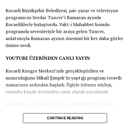
oynar. Karagöz, hatasını anlayarak; ormanların ve
Kocaeli Büyükşehir Belediyesi, şair-yazar ve televizyon
ağaçların canlıların yaşamındaki önemini kavrar.
programcısı Serdar Tuncer’i Ramazan ayında
Kocaelililerle buluşturdu. Vakt-i Muhabbet konulu
HAYAL TIRI PROGRAMI
programda sevenleriyle bir araya gelen Tuncer,
anlatımıyla Ramazan ayının önemini bir kez daha gözler
15 Mart 13.00 İzmit Akmeşe İlkokulu Okul Müdürü, 21
önüne serdi.
Mart 13.00 İzmit Solaklar İlkokulu, 22 Mart 13.00 İzmit
Hakkaniye İlkokulu, 24 Mart 19.45 İzmit Yeşilova
YOUTUBE ÜZERİNDEN CANLI YAYIN
Fahrettin Paşa Ortaokulu Alt Caddesi, 28 Mart 13.00
İzmit TBMM İlkokulu, 29 Mart 13.00 Derince İshakçılar
Kocaeli Kongre Merkezi’nde gerçekleştirilen ve
İlkokulu, 2 Nisan 13.00 Kandıra Akçaova İlkokulu, 3
sunuculuğunu Mikail Şimşek’in yaptığı program teravih
Nisan 13.00 Kandıra Anadolu Kalkınma Vakfı Bağırganlı
namazının ardından başladı. İlgiyle izlenen söyleşi,
İlkokulu, 4 Nisan 13.00 Kandıra Kefken Şehit Oğuz Kır
youtube kanalı üzerinden canlı olarak yayınlandı.
İlkokulu, 5 Nisan 13.00 Kandıra Kocakaymaz Yunus
Emre İlkokulu, 8 Nisan 13.00 Körfez Sevindikli İlkokulu.
KONUKLARIN RAMAZAN-I ŞERİFİNİ KUTLADI
Kaynak: (BYZHA) Beyaz Haber Ajansı
Serdar Tuncer programa konukların Ramazan-ı
CONTINUE READING
şeriflerini kutlayarak başladı. Ramazana kavuşmanın