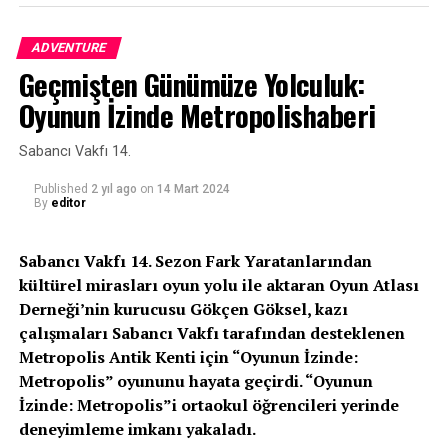
sevincini yaşadıklarını kaydeden Tuncer, “Allahü Teala
bayrama da sevdiklerimizle birlikte sağlıkla, afiyetle
ADVENTURE
eriştirsin inşallah. Ramazanda günahları affedilenlerden
Geçmişten Günümüze Yolculuk:
eylesin hepimizi” şeklinde konuştu.
Oyunun İzinde Metropolishaberi
TUNCER’DEN BÜYÜKŞEHİR’E TEŞEKKÜR
Sabancı Vakfı 14.
Yıllarca unutulmayacak bir Ramazan sohbeti
gerçekleştiren Serdar Tuncer’e konuklar alkışlarıyla
Published
2 yıl ago
on
14 Mart 2024
By
editor
karşılık verdi. Tuncer de, Ramazan gibi mübarek bir ayda
kendisini Kocaelililerle buluşturduğu için Kocaeli
Büyükşehir Belediyesi’ne teşekkür etti.
Sabancı Vakfı 14. Sezon Fark Yaratanlarından
kültürel mirasları oyun yolu ile aktaran Oyun Atlası
Kaynak: (BYZHA) Beyaz Haber Ajansı
Derneği’nin kurucusu Gökçen Göksel, kazı
çalışmaları Sabancı Vakfı tarafından desteklenen
Metropolis Antik Kenti için “Oyunun İzinde:
Metropolis” oyununu hayata geçirdi. “Oyunun
İzinde: Metropolis”i ortaokul öğrencileri yerinde
deneyimleme imkanı yakaladı.