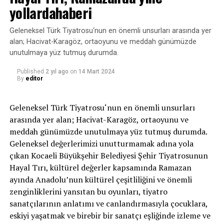
yollardahaberi
DON'T MISS
Türkiye’nin yeni platformu TOD’un birbirinden çarpıcı
içerikleri, Aralık ayında sizleri bekliyorhaberi
Geleneksel Türk Tiyatrosu‘nun en önemli unsurları arasında yer
alan; Hacivat-Karagöz, ortaoyunu ve meddah günümüzde
unutulmaya yüz tutmuş durumda.
Published
2 yıl ago
on
14 Mart 2024
By
editor
Geleneksel Türk Tiyatrosu‘nun en önemli unsurları
arasında yer alan; Hacivat-Karagöz, ortaoyunu ve
meddah günümüzde unutulmaya yüz tutmuş durumda.
Geleneksel değerlerimizi unutturmamak adına yola
çıkan Kocaeli Büyükşehir Belediyesi Şehir Tiyatrosunun
Hayal Tırı, kültürel değerler kapsamında Ramazan
ayında Anadolu’nun kültürel çeşitliliğini ve önemli
zenginliklerini yansıtan bu oyunları, tiyatro
sanatçılarının anlatımı ve canlandırmasıyla çocuklara,
eskiyi yaşatmak ve birebir bir sanatçı eşliğinde izleme ve