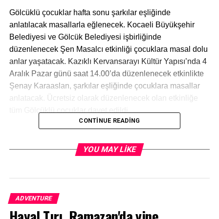
Gölcüklü çocuklar hafta sonu şarkılar eşliğinde
anlatılacak masallarla eğlenecek. Kocaeli Büyükşehir
Belediyesi ve Gölcük Belediyesi işbirliğinde
düzenlenecek Şen Masalcı etkinliği çocuklara masal dolu
anlar yaşatacak. Kazıklı Kervansarayı Kültür Yapısı’nda 4
Aralık Pazar günü saat 14.00’da düzenlenecek etkinlikte
Şenay Karaaslan, şarkılar eşliğinde çocuklara masallar
anlatacak. Ücretsiz olarak düzenlenecek olan etkinliğe
tüm Gölcüklü çocuklar davet edildi.
CONTINUE READING
YOU MAY LIKE
Kaynak: (BYZHA) – Beyaz Haber Ajansı
RELATED TOPICS:
UP NEXT
ADVENTURE
digitalSSM İle Sakıp Sabancı Müzesi Koleksiyon ve
Hayal Tırı, Ramazan'da yine
Arşivlerine Açık Erişimhaberi