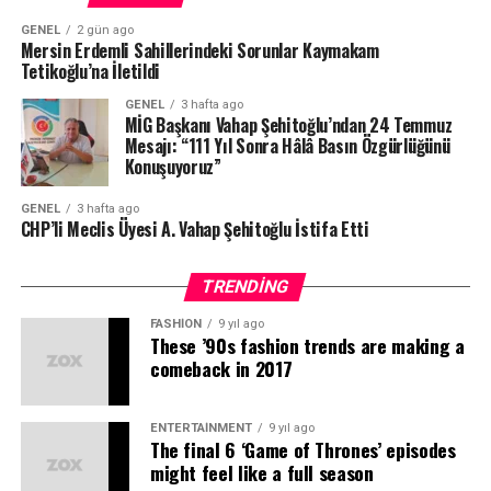
yaptım. Üzüldüğüm tek şey Atatürk’ün emaneti CHP’den
gösterdiği ilgi, misafirperverliği ve çözüm odaklı
“Basın Özgürlüğü Demokrasinin
uzun bir süre ayrı kalmak olacaktır.”
yaklaşımı nedeniyle teşekkür edildi.
GENEL
2 gün ago
Mersin Erdemli Sahillerindeki Sorunlar Kaymakam
Güvencesidir”
Tetikoğlu’na İletildi
Şehitoğlu, açıklamasında siyasi mücadelesini
Açıklamada, kamu kurumları ile sivil toplum kuruluşları
sürdüreceğini de belirterek, CHP Genel Başkanı Özgür
arasındaki güçlü iletişimin Erdemli’nin gelişimine katkı
GENEL
3 hafta ago
MİG Başkanı Vahap Şehitoğlu’ndan 24 Temmuz
Şehitoğlu, basın özgürlüğünün herhangi bir kesime ait
Özel ve yol arkadaşlarının kuracağını ifade ettiği yeni
sağlayacağı vurgulandı.
Mesajı: “111 Yıl Sonra Hâlâ Basın Özgürlüğünü
bir ayrıcalık değil, demokratik hukuk devletinin temel
siyasi oluşumda yer alacağını açıkladı.
Konuşuyoruz”
güvencelerinden biri olduğuna dikkat çekti.
GENEL
3 hafta ago
Farklı görüşlerin özgürce ifade edilebildiği, gazetecilerin
CHP’li Meclis Üyesi A. Vahap Şehitoğlu İstifa Etti
kalemleri nedeniyle endişe duymadığı ve eleştirinin suç
olarak görülmediği bir Türkiye’nin herkesin ortak hedefi
TRENDING
olması gerektiğini belirten Şehitoğlu, basın
FASHION
9 yıl ago
özgürlüğünün güçlendirilmesi yönünde somut adımlar
These ’90s fashion trends are making a
atılması çağrısında bulundu.
comeback in 2017
“Temennimiz Özgürce Görev Yapabilen
ENTERTAINMENT
9 yıl ago
Gazeteciler”
The final 6 ‘Game of Thrones’ episodes
might feel like a full season