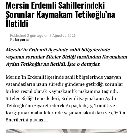
Mersin Erdemli Sahillerindeki
tarafından belirtilen sokaklarda devam eden altyapı
Sorunlar Kaymakam Tetikoğlu’na
yenileme çalışmaları kapsamında; 300 mm çapında beton
İletildi
boru kullanılarak toplamda 2000 metre uzunluğunda
kanalizasyon hattı ile birlikte 100 mm çapında düktil font
Published
2 gün ago
on
7 Ağustos 2026
boru kullanılarak ta 1000 metre uzunluğunda yeni içme
By
birportal
suyu hattı çalışması gerçekleştirilecek.
Mersin’in Erdemli ilçesinde sahil bölgelerinde
yaşanan sorunlar Siteler Birliği tarafından Kaymakam
ÇALIŞMALAR DEVAM EDİYOR
Aydın Tetikoğlu’na iletildi. İşte o detaylar.
Kocaeli genelinde altyapı ve üstyapı çalışmalarını
aralıksız olarak sürdüren Kocaeli Büyükşehir Belediyesi
Mersin’in Erdemli ilçesinde sahil bölgelerinde yaşayan
İSU Genel Müdürlüğü, vatandaşların hizmetine kaliteli,
vatandaşların uzun süredir gündeme getirdiği sorunlar
kesintisiz ve sağlıklı altyapı hizmetini sunmaya devam
bu kez resmi olarak Kaymakamlık makamına taşındı.
ediyor.
Siteler Birliği temsilcileri, Erdemli Kaymakamı Aydın
Tetikoğlu’nu ziyaret ederek Arpaçbahşiş, Tömük ve
Kaynak: (BYZHA) – Beyaz Haber Ajansı
Kargıpınar mahallelerinde yaşanan sıkıntıları ve çözüm
önerilerini paylaştı.
RELATED TOPICS: