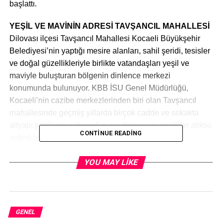
başlattı.
YEŞİL VE MAVİNİN ADRESİ TAVŞANCIL MAHALLESİ
Dilovası ilçesi Tavşancıl Mahallesi Kocaeli Büyükşehir
Belediyesi’nin yaptığı mesire alanları, sahil şeridi, tesisler
ve doğal güzellikleriyle birlikte vatandaşları yeşil ve
maviyle buluşturan bölgenin dinlence merkezi
konumunda bulunuyor. KBB İSU Genel Müdürlüğü,
Kocaeli’nin cazibe merkezlerinden biri olan Tavşancıl
mahallesinde geçmiş yıllarda birçok cadde ve sokakta
altyapı yenileme çalışmaları, su deposu ve modüler atıksu
CONTINUE READING
arıtma tesisi inşa ederek bölgenin ve yaşayan
vatandaşların hizmetine sunmuştu.
YOU MAY LIKE
YENİ İÇMESUYU VE ATIKSU HATTI
İSU Genel Müdürlüğü, nüfusu hızla artan Tavşancıl
bölgesinin ihtiyaçlarını karşılamak için Cennet, Zümrüt,
Soylu ve Hayat sokaklar ile çevresinde içme suyu ve
GENEL
kanalizasyon hattı yenileme imalatları başlattı. Ekipler