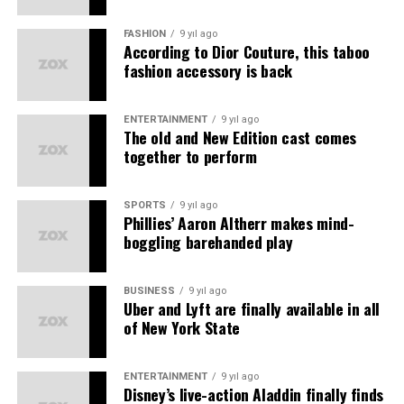
Açıklamasının sonunda 24 Temmuz’un gerçek
anlamının yalnızca geçmişte kaldırılan sansürü anmak
FASHION
9 yıl ago
olmadığını ifade eden Şehitoğlu, günümüzde basın
According to Dior Couture, this taboo
özgürlüğünü güçlendirecek uygulamaların hayata
fashion accessory is back
geçirilmesi gerektiğini söyledi.
ENTERTAINMENT
9 yıl ago
“Temennimiz; hiçbir gazetecinin haberinden dolayı
The old and New Edition cast comes
yargılanmadığı, baskıya uğramadığı ve özgürce görev
together to perform
yapabildiği bir Türkiye’dir.” ifadeleriyle mesajını
tamamladı.
SPORTS
9 yıl ago
Phillies’ Aaron Altherr makes mind-
boggling barehanded play
BUSINESS
9 yıl ago
Uber and Lyft are finally available in all
of New York State
ENTERTAINMENT
9 yıl ago
Disney’s live-action Aladdin finally finds