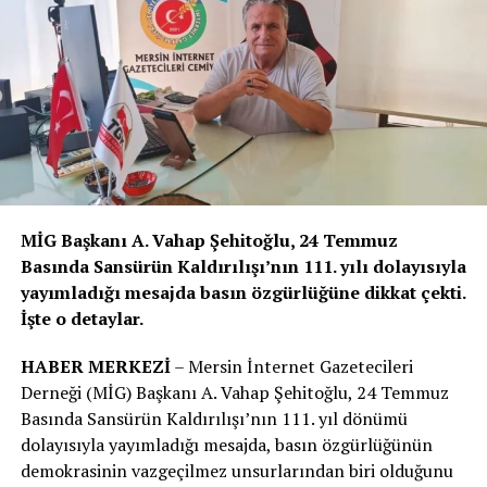
tek tek değerlendirildi. Siteler Birliği temsilcileri,
vatandaşlardan gelen talepleri Kaymakam Tetikoğlu’na
aktarırken, bölgede yaşam kalitesini artıracak öneriler
de sundu.
Görüşmede kamu kurumları ile sivil toplum
kuruluşlarının ortak hareket etmesinin ilçeye önemli
katkılar sağlayacağına dikkat çekildi.
MİG Başkanı A. Vahap Şehitoğlu, 24 Temmuz
Sahil Yolunda Yaya Geçişleri
Basında Sansürün Kaldırılışı’nın 111. yılı dolayısıyla
yayımladığı mesajda basın özgürlüğüne dikkat çekti.
Zorlaşıyor
İşte o detaylar.
Vatandaşların en çok şikayet ettiği konuların başında
HABER MERKEZİ
– Mersin İnternet Gazetecileri
sahil bandındaki yoğunluk geldi. Yaz sezonunda binlerce
Derneği (MİG) Başkanı A. Vahap Şehitoğlu, 24 Temmuz
kişinin kullandığı yürüyüş yollarında seyyar satıcılar ile
Basında Sansürün Kaldırılışı’nın 111. yıl dönümü
bazı işletmelerin yaya alanlarını işgal ettiği ifade edildi.
dolayısıyla yayımladığı mesajda, basın özgürlüğünün
demokrasinin vazgeçilmez unsurlarından biri olduğunu
Bu durumun hem geçişleri zorlaştırdığı hem de görüntü