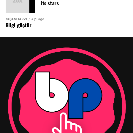
its stars
YAŞAM TARZI
4 yıl ago
Bilgi güçtür