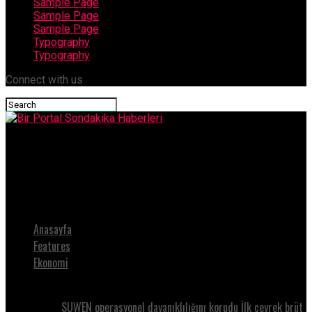
Sample Page
Sample Page
Sample Page
Typography
Typography
Connect with us
Bir Portal Sondakika Haberleri
CKM’de Bir Nostalji Yeniden Hayat Buluyor: Klasik Türk Müziği
Konserlerihaberi
Anasayfa
Features
Ekonomi
SUWEN operasyonel dayanıklılığını korudu İlk çeyrek brüt