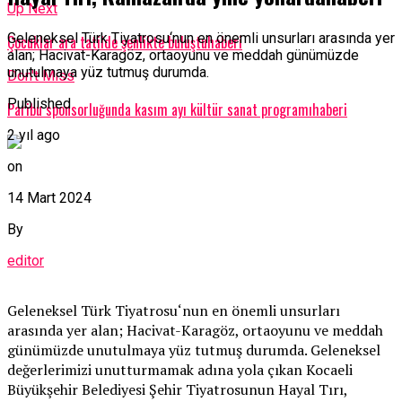
Up Next
Geleneksel Türk Tiyatrosu‘nun en önemli unsurları arasında yer
Çocuklar ara tatilde şenlikte buluştuhaberi
alan; Hacivat-Karagöz, ortaoyunu ve meddah günümüzde
unutulmaya yüz tutmuş durumda.
Don't Miss
Published
Paribu sponsorluğunda kasım ayı kültür sanat programıhaberi
2 yıl ago
on
14 Mart 2024
By
editor
Geleneksel Türk Tiyatrosu‘nun en önemli unsurları
arasında yer alan; Hacivat-Karagöz, ortaoyunu ve meddah
günümüzde unutulmaya yüz tutmuş durumda. Geleneksel
değerlerimizi unutturmamak adına yola çıkan Kocaeli
Büyükşehir Belediyesi Şehir Tiyatrosunun Hayal Tırı,