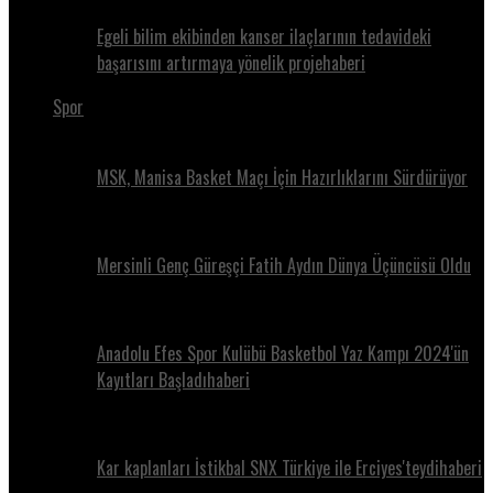
Egeli bilim ekibinden kanser ilaçlarının tedavideki
başarısını artırmaya yönelik projehaberi
Spor
MSK, Manisa Basket Maçı İçin Hazırlıklarını Sürdürüyor
Mersinli Genç Güreşçi Fatih Aydın Dünya Üçüncüsü Oldu
Anadolu Efes Spor Kulübü Basketbol Yaz Kampı 2024'ün
Kayıtları Başladıhaberi
Kar kaplanları İstikbal SNX Türkiye ile Erciyes'teydihaberi