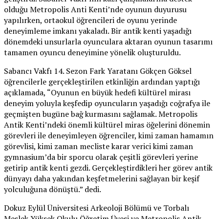
olduğu Metropolis Anti Kenti’nde oyunun duyurusu
yapılırken, ortaokul öğrencileri de oyunu yerinde
deneyimleme imkanı yakaladı. Bir antik kenti yaşadığı
dönemdeki unsurlarla oyunculara aktaran oyunun tasarımı
tamamen oyuncu deneyimine yönelik oluşturuldu.
Sabancı Vakfı 14. Sezon Fark Yaratanı Gökçen Göksel
öğrencilerle gerçekleştirilen etkinliğin ardından yaptığı
açıklamada, “Oyunun en büyük hedefi kültürel mirası
deneyim yoluyla keşfedip oyuncuların yaşadığı coğrafya ile
geçmişten bugüne bağ kurmasını sağlamak. Metropolis
Antik Kenti’ndeki önemli kültürel miras öğelerini dönemin
görevleri ile deneyimleyen öğrenciler, kimi zaman hamamın
görevlisi, kimi zaman mecliste karar verici kimi zaman
gymnasium’da bir sporcu olarak çeşitli görevleri yerine
getirip antik kenti gezdi. Gerçekleştirdikleri her görev antik
dünyayı daha yakından keşfetmelerini sağlayan bir keşif
yolculuğuna dönüştü.” dedi.
Dokuz Eylül Üniversitesi Arkeoloji Bölümü ve Torbalı
Meslek Yüksek Okulu Öğretim Üyesi ve Metropolis Antik