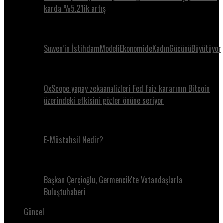
karda %5.2’lik artış
Suwen’in İstihdamModeliEkonomideKadınGücünüBüyütüyor
0xScope yapay zekaanalizleri Fed faiz kararının Bitcoin
üzerindeki etkisini gözler önüne seriyor
E-Müstahsil Nedir?
Başkan Çerçioğlu, Germencik'te Vatandaşlarla
Buluştuhaberi
Güncel