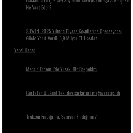
Hakkında En Çok Şey Söylenen Takviye: Omega 3 Gerçekte
Ne Vaat Eder?
SUWEN, 2025 Yılında Piyasa Koşullarına Operasyonel
Güçle Yanıt Verdi: 5,9 Milyar TL Hasılat
Yerel Haber
Mersin Erdemli’de Yüzakı Bir Başhekim
Gürtat’ın Ulukent’teki dev şarküteri mağazası açıldı
Trabzon Fındığı mı, Samsun Fındığı mı?