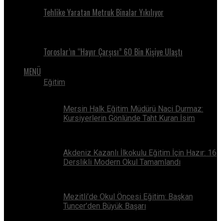
Tehlike Yaratan Metruk Binalar Yıkılıyor
Toroslar’ın “Hayır Çarşısı” 60 Bin Kişiye Ulaştı
MENÜ
Eğitim
Mersin Halk Eğitim Müdürü Naci Durmaz:
Kursiyerlerin Gönlünde Taht Kuran İsim
Akdeniz Kazanlı İlkokulu Eğitim İçin Hazır: 16
Derslikli Modern Okul Tamamlandı
Mezitli’de Okul Öncesi Eğitim: Başkan
Tuncer’den Büyük Başarı