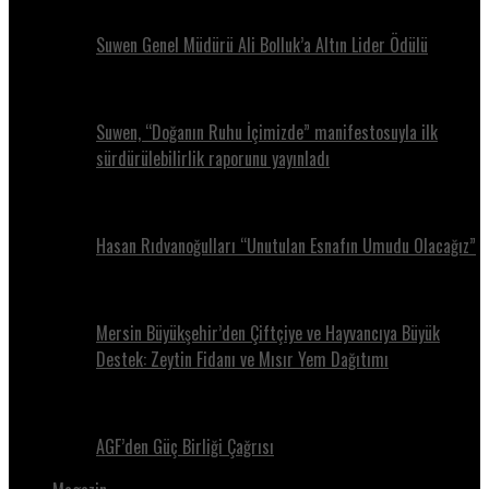
Suwen Genel Müdürü Ali Bolluk’a Altın Lider Ödülü
Suwen, “Doğanın Ruhu İçimizde” manifestosuyla ilk
sürdürülebilirlik raporunu yayınladı
Hasan Rıdvanoğulları “Unutulan Esnafın Umudu Olacağız”
Mersin Büyükşehir’den Çiftçiye ve Hayvancıya Büyük
Destek: Zeytin Fidanı ve Mısır Yem Dağıtımı
AGF’den Güç Birliği Çağrısı