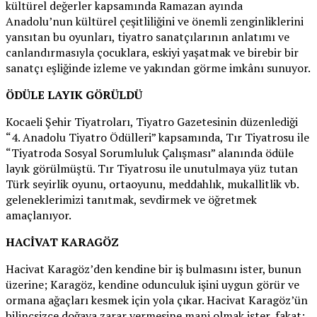
kültürel değerler kapsamında Ramazan ayında
Anadolu’nun kültürel çeşitliliğini ve önemli zenginliklerini
yansıtan bu oyunları, tiyatro sanatçılarının anlatımı ve
canlandırmasıyla çocuklara, eskiyi yaşatmak ve birebir bir
sanatçı eşliğinde izleme ve yakından görme imkânı sunuyor.
ÖDÜLE LAYIK GÖRÜLDÜ
Kocaeli Şehir Tiyatroları, Tiyatro Gazetesinin düzenlediği
“4. Anadolu Tiyatro Ödülleri” kapsamında, Tır Tiyatrosu ile
“Tiyatroda Sosyal Sorumluluk Çalışması” alanında ödüle
layık görülmüştü. Tır Tiyatrosu ile unutulmaya yüz tutan
Türk seyirlik oyunu, ortaoyunu, meddahlık, mukallitlik vb.
geleneklerimizi tanıtmak, sevdirmek ve öğretmek
amaçlanıyor.
HACİVAT KARAGÖZ
Hacivat Karagöz’den kendine bir iş bulmasını ister, bunun
üzerine; Karagöz, kendine odunculuk işini uygun görür ve
ormana ağaçları kesmek için yola çıkar. Hacivat Karagöz’ün
bilinçsizce doğaya zarar vermesine mani olmak ister, fakat;