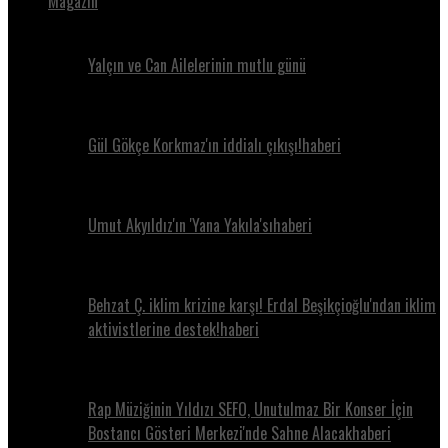
Magazin
Yalçın ve Can Ailelerinin mutlu günü
Gül Gökçe Korkmaz'ın iddialı çıkışı!haberi
Umut Akyıldız'ın 'Yana Yakıla'sıhaberi
Behzat Ç. iklim krizine karşı! Erdal Beşikçioğlu'ndan iklim
aktivistlerine destek!haberi
Rap Müziğinin Yıldızı SEFO, Unutulmaz Bir Konser İçin
Bostancı Gösteri Merkezi'nde Sahne Alacakhaberi