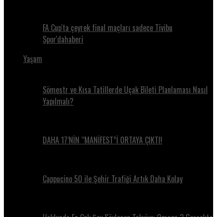
FA Cup'ta çeyrek final maçları sadece Tivibu
Spor'dahaberi
Yaşam
Sömestr ve Kısa Tatillerde Uçak Bileti Planlaması Nasıl
Yapılmalı?
DAHA 17’NİN “MANİFEST”İ ORTAYA ÇIKTI!
Cappucino 50 ile Şehir Trafiği Artık Daha Kolay