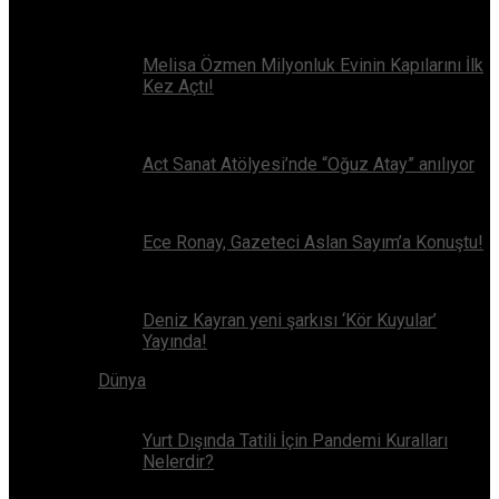
Melisa Özmen Milyonluk Evinin Kapılarını İlk
Kez Açtı!
Act Sanat Atölyesi’nde “Oğuz Atay” anılıyor
Ece Ronay, Gazeteci Aslan Sayım’a Konuştu!
Deniz Kayran yeni şarkısı ‘Kör Kuyular’
Yayında!
Dünya
Yurt Dışında Tatili İçin Pandemi Kuralları
Nelerdir?