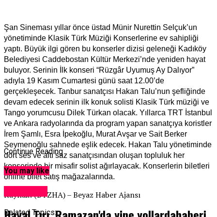
Şan Sineması yıllar önce üstad Münir Nurettin Selçuk’un
yönetiminde Klasik Türk Müziği Konserlerine ev sahipliği
yaptı. Büyük ilgi gören bu konserler dizisi geleneği Kadıköy
Belediyesi Caddebostan Kültür Merkezi’nde yeniden hayat
buluyor. Serinin İlk konseri “Rüzgâr Uyumuş Ay Dalıyor”
adıyla 19 Kasım Cumartesi günü saat 12.00’de
gerçekleşecek. Tanbur sanatçısı Hakan Talu’nun şefliğinde
devam edecek serinin ilk konuk solisti Klasik Türk müziği ve
Tango yorumcusu Dilek Türkan olacak. Yıllarca TRT İstanbul
ve Ankara radyolarında da program yapan sanatçıya koristler
İrem Şamlı, Esra İpekoğlu, Murat Avşar ve Sait Berker
Seymenoğlu sahnede eşlik edecek. Hakan Talu yönetiminde
Continue Reading
dört ses ve altı saz sanatçısından oluşan topluluk her
konserinde bir misafir solist ağırlayacak. Konserlerin biletleri
You may like
online bilet satış mağazalarında.
Adventure
Kaynak: (BYZHA) – Beyaz Haber Ajansı
Hayal Tırı, Ramazan'da yine yollardahaberi
Related Topics: