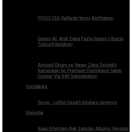
POCO C65 Raflarda Yerini Aldı!haberi
Galaxy AI, Artık Daha Fazla Galaxy Cihazla
Turkcell'dehaberi
Amoled Ekranı ve Yapay Zeka Destekli
Kameraları İle Premium Özelliklere Sahip
Casper Via X40 Satıştahaberi
Sondakika
Seçer ; Lütfen hasarlı binalara girmeyin
Röportaj
Kaan Erten’den Aşk Şarkıları Albümü Yayında!