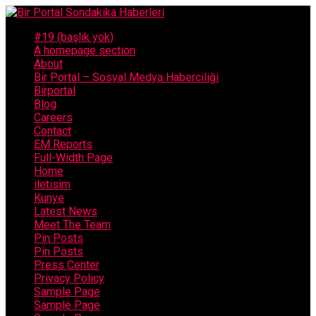
#19 (başlık yok)
A homepage section
About
Bir Portal – Sosyal Medya Haberciliği
Birportal
Blog
Careers
Contact
EM Reports
Full-Width Page
Home
iletisim
Kunye
Latest News
Meet The Team
Pin Posts
Pin Posts
Press Center
Privacy Policy
Sample Page
Sample Page