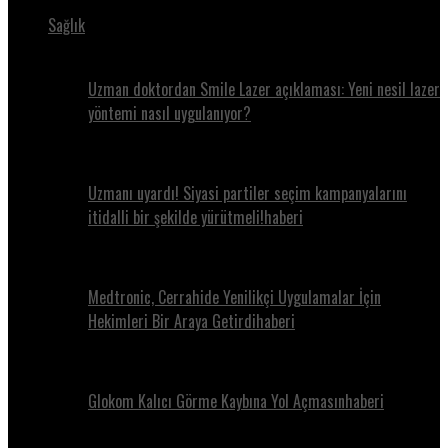
Sağlık
Uzman doktordan Smile Lazer açıklaması: Yeni nesil lazer
yöntemi nasıl uygulanıyor?
Uzmanı uyardı! Siyasi partiler seçim kampanyalarını
itidalli bir şekilde yürütmeli!haberi
Medtronic, Cerrahide Yenilikçi Uygulamalar İçin
Hekimleri Bir Araya Getirdihaberi
Glokom Kalıcı Görme Kaybına Yol Açmasınhaberi