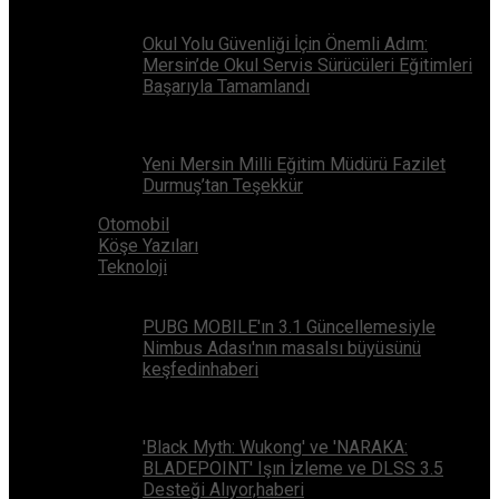
Okul Yolu Güvenliği İçin Önemli Adım:
Mersin’de Okul Servis Sürücüleri Eğitimleri
Başarıyla Tamamlandı
Yeni Mersin Milli Eğitim Müdürü Fazilet
Durmuş’tan Teşekkür
Otomobil
Köşe Yazıları
Teknoloji
PUBG MOBILE'ın 3.1 Güncellemesiyle
Nimbus Adası'nın masalsı büyüsünü
keşfedinhaberi
'Black Myth: Wukong' ve 'NARAKA:
BLADEPOINT' Işın İzleme ve DLSS 3.5
Desteği Alıyor,haberi