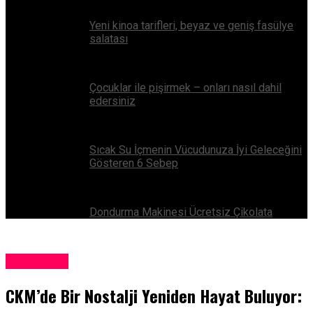
Yeni kinoa tarifleri, beyaz ve geniş fasülye
salatası
Çocuklar ile pişirmek – onları nasıl dahil
edersiniz
Sıcak Su İçmenin Vücudunuza İyi Geleceğini
Gösteren 6 Sebep
Dondurma Makinesi Ücretsiz Çikolata
Adventure
CKM’de Bir Nostalji Yeniden Hayat Buluyor: