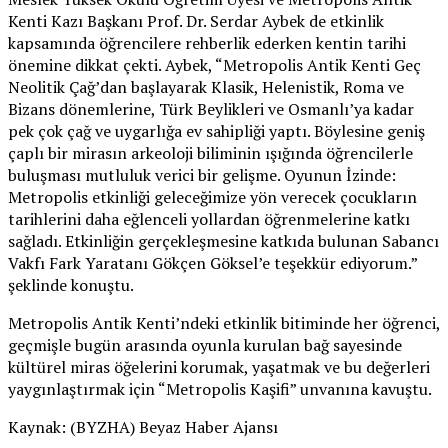
Kenti Kazı Başkanı Prof. Dr. Serdar Aybek de etkinlik
kapsamında öğrencilere rehberlik ederken kentin tarihi
önemine dikkat çekti. Aybek, “Metropolis Antik Kenti Geç
Neolitik Çağ’dan başlayarak Klasik, Helenistik, Roma ve
Bizans dönemlerine, Türk Beylikleri ve Osmanlı’ya kadar
pek çok çağ ve uygarlığa ev sahipliği yaptı. Böylesine geniş
çaplı bir mirasın arkeoloji biliminin ışığında öğrencilerle
buluşması mutluluk verici bir gelişme. Oyunun İzinde:
Metropolis etkinliği geleceğimize yön verecek çocukların
tarihlerini daha eğlenceli yollardan öğrenmelerine katkı
sağladı. Etkinliğin gerçekleşmesine katkıda bulunan Sabancı
Vakfı Fark Yaratanı Gökçen Göksel’e teşekkür ediyorum.”
şeklinde konuştu.
Metropolis Antik Kenti’ndeki etkinlik bitiminde her öğrenci,
geçmişle bugün arasında oyunla kurulan bağ sayesinde
kültürel miras öğelerini korumak, yaşatmak ve bu değerleri
yaygınlaştırmak için “Metropolis Kaşifi” unvanına kavuştu.
Kaynak: (BYZHA) Beyaz Haber Ajansı