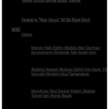
Tehlike Yaratan Metruk Binalar Yıkılıyor
Toroslar’ın “Hayır Çarşısı” 60 Bin Kişiye Ulaştı
MENÜ
Eğitim
Mersin Halk Eğitim Müdürü Naci Durmaz:
Kursiyerlerin Gönlünde Taht Kuran İsim
Akdeniz Kazanlı İlkokulu Eğitim İçin Hazır: 16
Derslikli Modern Okul Tamamlandı
Mezitli’de Okul Öncesi Eğitim: Başkan
Tuncer’den Büyük Başarı