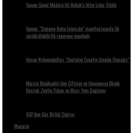
Suwen Genel Müdürü Ali Bolluk’a Altın Lider Ödülü
Suwen, “Doğanın Ruhu İçimizde” manifestosuyla ilk
sürdürülebilirlik raporunu yayınladı
Hasan Rıdvanoğulları “Unutulan Esnafın Umudu Olacağız”
Mersin Büyükşehir’den Çiftçiye ve Hayvancıya Büyük
Destek: Zeytin Fidanı ve Mısır Yem Dağıtımı
AGF’den Güç Birliği Çağrısı
Magazin