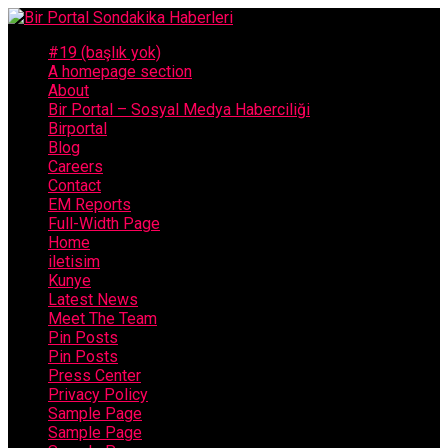
#19 (başlık yok)
A homepage section
About
Bir Portal – Sosyal Medya Haberciliği
Birportal
Blog
Careers
Contact
EM Reports
Full-Width Page
Home
iletisim
Kunye
Latest News
Meet The Team
Pin Posts
Pin Posts
Press Center
Privacy Policy
Sample Page
Sample Page