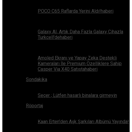
POCO C65 Raflarda Yerini Aldı!haberi
Galaxy AI, Artık Daha Fazla Galaxy Cihazla
Turkcell'dehaberi
Amoled Ekranı ve Yapay Zeka Destekli
Kameraları İle Premium Özelliklere Sahip
Casper Via X40 Satıştahaberi
Sondakika
Seçer ; Lütfen hasarlı binalara girmeyin
Röportaj
Kaan Erten’den Aşk Şarkıları Albümü Yayında!