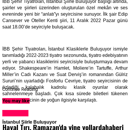
İBB Şehir Tiyatroları, İstanbul Şiirle Buluşuyor başlığı altında,
şairler ve şiirleri üzerinden oluşturulan özel mekân ve ses
evreninde yeni bir “anlatı”yı seyircisine sunuyor. İlk şair Edip
Cansever ve Oteller Kenti şiiri, 11 Aralık 2022 Pazar günü
saat 18.00’de seyirciyle buluşacak.
İBB Şehir Tiyatroları, İstanbul Klasiklerle Buluşuyor ismiyle
tanımladığı 2022-2023 tiyatro sezonunda, tiyatro edebiyatının
yerli ve yabancı klasiklerini seyircisiyle buluşturmaya devam
ediyor. Shakespeare’in Hamlet, Moliere’in Tartuffe, Arthur
Miller’in Cadı Kazanı ve Suat Derviş’in romanından Gülriz
Sururi’nin uyarladığı Fosforlu Cevriye, tiyatro seyircisinin de
özlediği kalabalık kadrolu klasik oyunlar olarak
Continue Reading
sahnelenmeye başladı. Çok kısa sürede biletleri tükenen
oyunlar, seyircinin de yoğun ilgisiyle karşılaştı.
You may like
Adventure
İstanbul Şiirle Buluşuyor
Hayal Tırı, Ramazan'da yine yollardahaberi