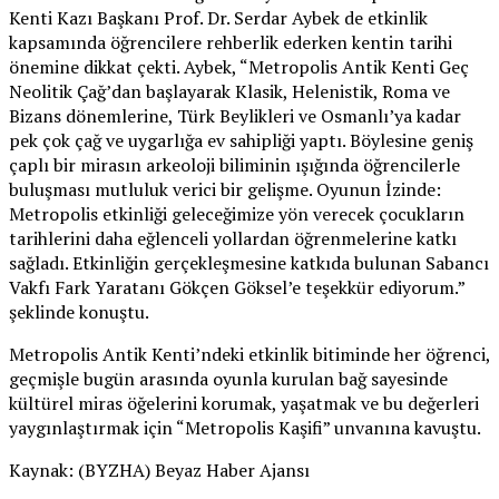
Kenti Kazı Başkanı Prof. Dr. Serdar Aybek de etkinlik
kapsamında öğrencilere rehberlik ederken kentin tarihi
önemine dikkat çekti. Aybek, “Metropolis Antik Kenti Geç
Neolitik Çağ’dan başlayarak Klasik, Helenistik, Roma ve
Bizans dönemlerine, Türk Beylikleri ve Osmanlı’ya kadar
pek çok çağ ve uygarlığa ev sahipliği yaptı. Böylesine geniş
çaplı bir mirasın arkeoloji biliminin ışığında öğrencilerle
buluşması mutluluk verici bir gelişme. Oyunun İzinde:
Metropolis etkinliği geleceğimize yön verecek çocukların
tarihlerini daha eğlenceli yollardan öğrenmelerine katkı
sağladı. Etkinliğin gerçekleşmesine katkıda bulunan Sabancı
Vakfı Fark Yaratanı Gökçen Göksel’e teşekkür ediyorum.”
şeklinde konuştu.
Metropolis Antik Kenti’ndeki etkinlik bitiminde her öğrenci,
geçmişle bugün arasında oyunla kurulan bağ sayesinde
kültürel miras öğelerini korumak, yaşatmak ve bu değerleri
yaygınlaştırmak için “Metropolis Kaşifi” unvanına kavuştu.
Kaynak: (BYZHA) Beyaz Haber Ajansı