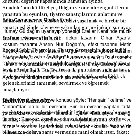
kültürel değerler kapsamında Ramazan ayında
Anadolu’nun kültürel çeşitliliğini ve önemli zenginliklerini
yansıtan bu oyunları, tiyatro sanatçılarının anlatımı ve
Edip Cansever ve Oteller Kenti
canlandırmasıyla çocuklara, eskiyi yaşatmak ve birebir bir
sanatçı eşliğinde izleme ve yakından görme imkânı sunuyor.
Hümay Güldağ’ın uyarlayıp yönettiği Oteller Kenti’nde müzik
tasarımı Hüseyin Tuncel’e, dekor tasarımı Cihan Aşar’a,
ÖDÜLE LAYIK GÖRÜLDÜ
kostüm tasarımı Ahsen Nur Doğan’a, efekt tasarımı Metin
Kocaeli Şehir Tiyatroları, Tiyatro Gazetesinin düzenlediği
Küçükyılmaz’a, ışık tasarımı Uğur Yıldız’a, görsel tasarım
“4. Anadolu Tiyatro Ödülleri” kapsamında, Tır Tiyatrosu ile
Yakup Altay’a ve koreografi Arda Alpkıray’a ait. Oteller
“Tiyatroda Sosyal Sorumluluk Çalışması” alanında ödüle
Kenti’nin oyuncuları Hüseyin Köroğlu, Hümay Güldağ ve Aslı
layık görülmüştü. Tır Tiyatrosu ile unutulmaya yüz tutan
Şahin. Piyanoda Orçun Tekelioğlu, solist olarak Berfu
Türk seyirlik oyunu, ortaoyunu, meddahlık, mukallitlik vb.
Aydoğan etkinliğin müzikleri için sahnede yerini alıyor.
geleneklerimizi tanıtmak, sevdirmek ve öğretmek
amaçlanıyor.
Oteller Kenti, konsept ve konusu şöyle: “Her şair, “kelime” ve
HACİVAT KARAGÖZ
“anlam”dan örülü bir evrendir. Şiir, bu evrene yapılan farklı
Hacivat Karagöz’den kendine bir iş bulmasını ister, bunun
yolculukların rotasıdır. İstanbul Şiirle Buluşuyor başlığı
üzerine; Karagöz, kendine odunculuk işini uygun görür ve
altında, şair-şiir eşleşmesinin oluşturduğu bu “özel” ve
ormana ağaçları kesmek için yola çıkar. Hacivat Karagöz’ün
“öznel” evrenin içerisindeki “ses”lerden kurulu “sahne”de
bilinçsizce doğaya zarar vermesine mani olmak ister, fakat;
yerimizi alıyoruz.