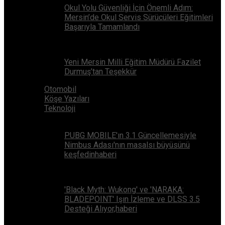
Okul Yolu Güvenliği İçin Önemli Adım:
Mersin’de Okul Servis Sürücüleri Eğitimleri
Başarıyla Tamamlandı
Yeni Mersin Milli Eğitim Müdürü Fazilet
Durmuş’tan Teşekkür
Otomobil
Köşe Yazıları
Teknoloji
PUBG MOBILE'ın 3.1 Güncellemesiyle
Nimbus Adası'nın masalsı büyüsünü
keşfedinhaberi
'Black Myth: Wukong' ve 'NARAKA:
BLADEPOINT' Işın İzleme ve DLSS 3.5
Desteği Alıyor,haberi