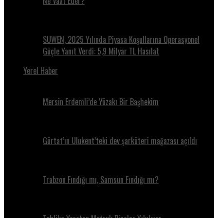
Ne Vaat Eder?
SUWEN, 2025 Yılında Piyasa Koşullarına Operasyonel
Güçle Yanıt Verdi: 5,9 Milyar TL Hasılat
Yerel Haber
Mersin Erdemli’de Yüzakı Bir Başhekim
Gürtat’ın Ulukent’teki dev şarküteri mağazası açıldı
Trabzon Fındığı mı, Samsun Fındığı mı?