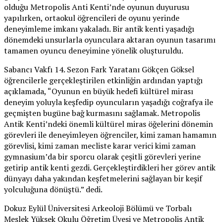
olduğu Metropolis Anti Kenti’nde oyunun duyurusu
yapılırken, ortaokul öğrencileri de oyunu yerinde
deneyimleme imkanı yakaladı. Bir antik kenti yaşadığı
dönemdeki unsurlarla oyunculara aktaran oyunun tasarımı
tamamen oyuncu deneyimine yönelik oluşturuldu.
Sabancı Vakfı 14. Sezon Fark Yaratanı Gökçen Göksel
öğrencilerle gerçekleştirilen etkinliğin ardından yaptığı
açıklamada, “Oyunun en büyük hedefi kültürel mirası
deneyim yoluyla keşfedip oyuncuların yaşadığı coğrafya ile
geçmişten bugüne bağ kurmasını sağlamak. Metropolis
Antik Kenti’ndeki önemli kültürel miras öğelerini dönemin
görevleri ile deneyimleyen öğrenciler, kimi zaman hamamın
görevlisi, kimi zaman mecliste karar verici kimi zaman
gymnasium’da bir sporcu olarak çeşitli görevleri yerine
getirip antik kenti gezdi. Gerçekleştirdikleri her görev antik
dünyayı daha yakından keşfetmelerini sağlayan bir keşif
yolculuğuna dönüştü.” dedi.
Dokuz Eylül Üniversitesi Arkeoloji Bölümü ve Torbalı
Meslek Yüksek Okulu Öğretim Üyesi ve Metropolis Antik