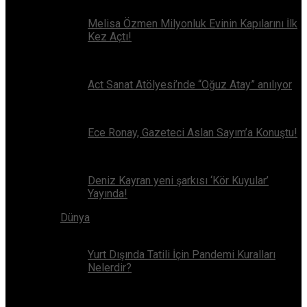
Melisa Özmen Milyonluk Evinin Kapılarını İlk
Kez Açtı!
Act Sanat Atölyesi’nde “Oğuz Atay” anılıyor
Ece Ronay, Gazeteci Aslan Sayım’a Konuştu!
Deniz Kayran yeni şarkısı ‘Kör Kuyular’
Yayında!
Dünya
Yurt Dışında Tatili İçin Pandemi Kuralları
Nelerdir?