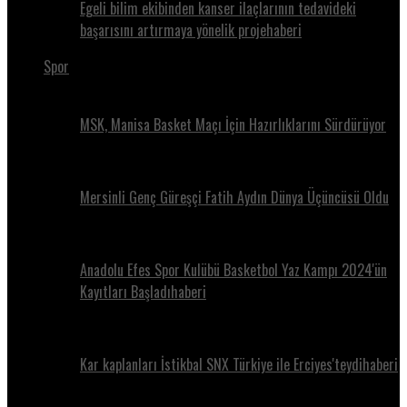
Egeli bilim ekibinden kanser ilaçlarının tedavideki
başarısını artırmaya yönelik projehaberi
Spor
MSK, Manisa Basket Maçı İçin Hazırlıklarını Sürdürüyor
Mersinli Genç Güreşçi Fatih Aydın Dünya Üçüncüsü Oldu
Anadolu Efes Spor Kulübü Basketbol Yaz Kampı 2024'ün
Kayıtları Başladıhaberi
Kar kaplanları İstikbal SNX Türkiye ile Erciyes'teydihaberi