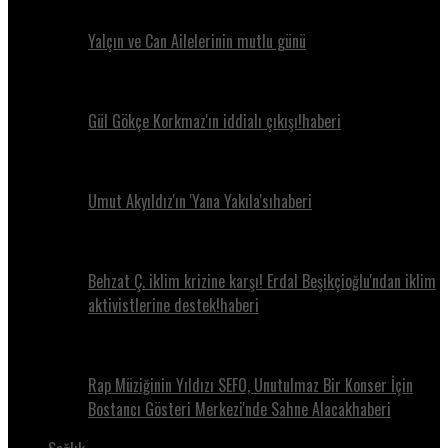
Yalçın ve Can Ailelerinin mutlu günü
Gül Gökçe Korkmaz'ın iddialı çıkışı!haberi
Umut Akyıldız'ın 'Yana Yakıla'sıhaberi
Behzat Ç. iklim krizine karşı! Erdal Beşikçioğlu'ndan iklim
aktivistlerine destek!haberi
Rap Müziğinin Yıldızı SEFO, Unutulmaz Bir Konser İçin
Bostancı Gösteri Merkezi'nde Sahne Alacakhaberi