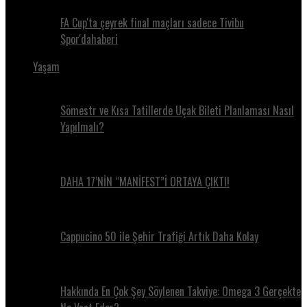
FA Cup'ta çeyrek final maçları sadece Tivibu
Spor'dahaberi
Yaşam
Sömestr ve Kısa Tatillerde Uçak Bileti Planlaması Nasıl
Yapılmalı?
DAHA 17’NİN “MANİFEST”İ ORTAYA ÇIKTI!
Cappucino 50 ile Şehir Trafiği Artık Daha Kolay
Hakkında En Çok Şey Söylenen Takviye: Omega 3 Gerçekte