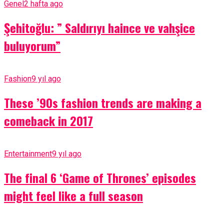
Genel
2 hafta ago
Şehitoğlu: ” Saldırıyı haince ve vahşice
buluyorum”
Fashion
9 yıl ago
These ’90s fashion trends are making a
comeback in 2017
Entertainment
9 yıl ago
The final 6 ‘Game of Thrones’ episodes
might feel like a full season