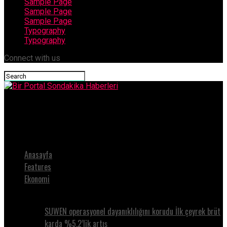
Sample Page
Sample Page
Sample Page
Typography
Typography
Connect with us
Bir Portal Sondakika Haberleri
Edip Cansever’in Oteller Kenti Şiiri “Sahne”dehaberi
Anasayfa
Features
Ekonomi
SUWEN operasyonel dayanıklılığını korudu İlk çeyrek brüt
karda %5.2’lik artış