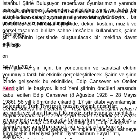
İstanbul Şiirle Buluşuyor, repertuvar oyunlarımızın yanında
şair-şiir eşleşmesi üzerinden geliştirilen yeni ve farklı bir
Geleneksel Türk Tiyatrosu‘nun en önemli unsurları arasında yer
etkinlik konseptini seyircinin ilgisine sunuyor. Seyirci, bir
alan; Hacivat-Karagöz, ortaoyunu ve meddah günümüzde
unutulmaya yüz tutmuş durumda.
yönetmen ve oyuncular eşliğinde, dekor, kostüm, müzik ve
görsel tasarımla birlikte sahne imkânları kullanılarak, şairin
Published
şiir evreninin içerisinde oluşturulacak bir mekâna davet
ediliyor.
2 yıl ago
on
14 Mart 2024
Her şair ve şiiri için, bir yönetmenin ve sanatsal ekibin
yorumuyla farklı bir etkinlik gerçekleştirilecek. Şairin ve şiirin
By
izinde gelişecek bu etkinlikler, Edip Cansever ve Oteller
Kenti şiiri ile başlıyor. İkinci Yeni şiirinin öncüleri arasında
editor
kabul edilen Edip Cansever (8 Ağustos 1928 – 28 Mayıs
1986), 58 yıllık ömründe çıkardığı 17 şiir kitabı yayımlamıştır.
Geleneksel Türk Tiyatrosu‘nun en önemli unsurları
Cemal Süreya’nın dizeleriyle,
“Yeşil ipek gömleğinin yakası /
arasında yer alan; Hacivat-Karagöz, ortaoyunu ve meddah
Büyük zamana düşer / Her şeyin fazlası zararlıdır ya / Fazla
günümüzde unutulmaya yüz tutmuş durumda. Geleneksel
şiirden öldü Edip Cansever”
anlattığı şair Edip Cansever’in
değerlerimizi unutturmamak adına yola çıkan Kocaeli
şiiri bir tutku halinde yaşayışı ve imgelem dünyası sahneye
Büyükşehir Belediyesi Şehir Tiyatrosunun Hayal Tırı,
taşınıyor.