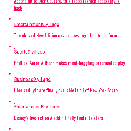
According to Dior Couture, this taboo fashion accessory is
back
Entertainment
9 yıl ago
The old and New Edition cast comes together to perform
Sports
9 yıl ago
Phillies’ Aaron Altherr makes mind-boggling barehanded play
Business
9 yıl ago
Uber and Lyft are finally available in all of New York State
Entertainment
9 yıl ago
Disney’s live-action Aladdin finally finds its stars