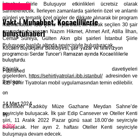
İstanbul Şiirle Buluşuyor etkinlikleri ücretsiz olarak
Adventure
sahnelenecek. İlerleyen zamanlarda şairlerin özel ve anlamlı
günleri ve tematik özel günler de dikkate alınarak bir program
Vakt-i Muhabbet, Kocaelililerle
hazırlanacak. İBB Şehir Tiyatroları, ilk olarak seçilen 30 şair
buluştuhaberi
arasından bu sezon Nazım Hikmet, Ahmet Arif, Atilla İlhan,
Cemal Süreya, Gülten Akın gibi şairleri İstanbul Şiirle
Buluşuyor başlığı altında seyircisiyle buluşturacak.
Kocaeli Büyükşehir Belediyesi, şair-yazar ve televizyon
programcısı Serdar Tuncer’i Ramazan ayında Kocaelililerle
buluşturdu.
Etkinlik davetiyeleri
Published
gişelerden,
https://sehirtiyatrolari.ibb.istanbul/
adresinden ve
2 yıl ago
İBB Şehir Tiyatroları mobil uygulamasından temin edilebilir.
on
14 Mart 2024
Etkinlikler Kadıköy Müze Gazhane Meydan Sahne’de
seyirciyle buluşacak. İlk şair Edip Cansever ve Oteller Kenti
By
şiiri, 11 Aralık 2022 Pazar günü saat 18.00’de seyirciyle
editor
buluşacak. Her ayın 2. haftası Oteller Kenti seyirciyle
buluşmaya devam edecek.