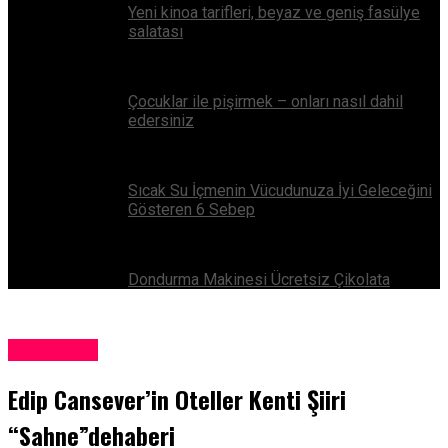
Yeni kinoa tarifleri, beyaz ve geniş fasülye
salatası
Çocuklar ile pişirmek – onları nasıl dahil
edersiniz
Sıcak Su İçmenin Vücudunuza İyi Geleceğini
Gösteren 6 Sebep
Dondurma Makinesi Ücretsiz Çikolata
Adventure
Edip Cansever’in Oteller Kenti Şiiri
“Sahne”dehaberi