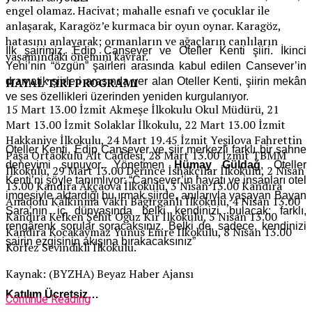
engel olamaz. Hacivat; mahalle esnafı ve çocuklar ile
anlaşarak, Karagöz’e kurmaca bir oyun oynar. Karagöz,
hatasını anlayarak; ormanların ve ağaçların canlıların
İlk şairimiz, Edip Cansever ve Oteller Kenti şiiri. İkinci
yaşamındaki önemini kavrar.
Yeni’nin “özgün” şairleri arasında kabul edilen Cansever’in
dramatik şiirleri arasında yer alan Oteller Kenti, şiirin mekân
HAYAL TIRI PROGRAMI
ve ses özellikleri üzerinden yeniden kurgulanıyor.
15 Mart 13.00 İzmit Akmeşe İlkokulu Okul Müdürü, 21
Mart 13.00 İzmit Solaklar İlkokulu, 22 Mart 13.00 İzmit
Hakkaniye İlkokulu, 24 Mart 19.45 İzmit Yeşilova Fahrettin
Oteller Kenti, Edip Cansever ve şiir merkezli farklı bir sahne
Paşa Ortaokulu Alt Caddesi, 28 Mart 13.00 İzmit TBMM
deneyimi sunuyor. Yönetmen
Hümay Güldağ
, Oteller
İlkokulu, 29 Mart 13.00 Derince İshakçılar İlkokulu, 2 Nisan
Kenti’ni şöyle tanımlıyor: “Cansever’in hayatı ve insanları otel
13.00 Kandıra Akçaova İlkokulu, 3 Nisan 13.00 Kandıra
imgesiyle aktardığı bu ırmak şiirde, anılarıyla yaşayan Bayan
Anadolu Kalkınma Vakfı Bağırganlı İlkokulu, 4 Nisan 13.00
Sara’nın iç dünyasında belki kendinizi bulacak; farklı,
Kandıra Kefken Şehit Oğuz Kır İlkokulu, 5 Nisan 13.00
rengârenk sorular soracaksınız. Belki de, sadece, kendinizi
Kandıra Kocakaymaz Yunus Emre İlkokulu, 8 Nisan 13.00
şairin ezgisinin akışına bırakacaksınız”
Körfez Sevindikli İlkokulu.
Kaynak: (BYZHA) Beyaz Haber Ajansı
Katılım Ücretsiz…
Continue Reading