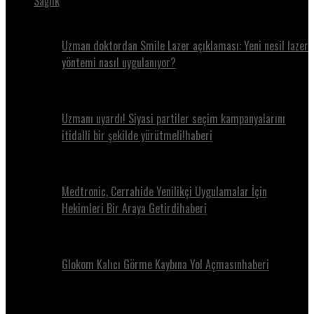
Sağlık
Uzman doktordan Smile Lazer açıklaması: Yeni nesil lazer
yöntemi nasıl uygulanıyor?
Uzmanı uyardı! Siyasi partiler seçim kampanyalarını
itidalli bir şekilde yürütmeli!haberi
Medtronic, Cerrahide Yenilikçi Uygulamalar İçin
Hekimleri Bir Araya Getirdihaberi
Glokom Kalıcı Görme Kaybına Yol Açmasınhaberi