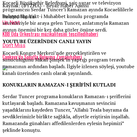
Kocaeli Büyükşehir Belediyesi, şair-yazar ve televizyon
Kaynak: (BYZHA) – Beyaz Haber Ajansı
programcısı Serdar Tuncer’i Ramazan ayında Kocaelililerle
buluşturdu. Vakt-i Muhabbet konulu programda
Related Topics:
sevenleriyle bir araya gelen Tuncer, anlatımıyla Ramazan
Up Next
ayının önemini bir kez daha gözler önüne serdi.
KBB Oda Orkestrası müzikalitesini tescilledihaberi
YOUTUBE ÜZERİNDEN CANLI YAYIN
Don't Miss
Kocaeli Kongre Merkezi’nde gerçekleştirilen ve
Çankaya’da Sanatla Buluşma Zamanıhaberi
sunuculuğunu Mikail Şimşek’in yaptığı program teravih
namazının ardından başladı. İlgiyle izlenen söyleşi, youtube
kanalı üzerinden canlı olarak yayınlandı.
KONUKLARIN RAMAZAN-I ŞERİFİNİ KUTLADI
Serdar Tuncer programa konukların Ramazan-ı şeriflerini
kutlayarak başladı. Ramazana kavuşmanın sevincini
yaşadıklarını kaydeden Tuncer, “Allahü Teala bayrama da
sevdiklerimizle birlikte sağlıkla, afiyetle eriştirsin inşallah.
Ramazanda günahları affedilenlerden eylesin hepimizi”
şeklinde konuştu.