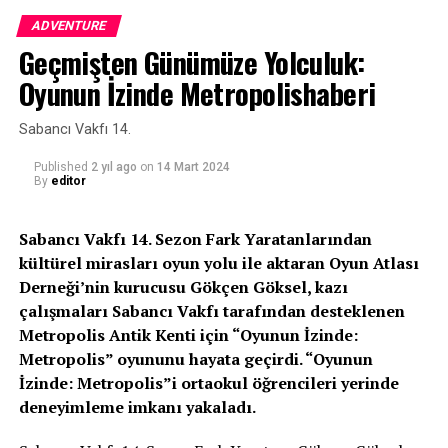
bayrama da sevdiklerimizle birlikte sağlıkla, afiyetle
ADVENTURE
eriştirsin inşallah. Ramazanda günahları affedilenlerden
Geçmişten Günümüze Yolculuk:
eylesin hepimizi” şeklinde konuştu.
Oyunun İzinde Metropolishaberi
TUNCER’DEN BÜYÜKŞEHİR’E TEŞEKKÜR
Sabancı Vakfı 14.
Yıllarca unutulmayacak bir Ramazan sohbeti
gerçekleştiren Serdar Tuncer’e konuklar alkışlarıyla
Published
2 yıl ago
on
14 Mart 2024
By
editor
karşılık verdi. Tuncer de, Ramazan gibi mübarek bir ayda
kendisini Kocaelililerle buluşturduğu için Kocaeli
Büyükşehir Belediyesi’ne teşekkür etti.
Sabancı Vakfı 14. Sezon Fark Yaratanlarından
kültürel mirasları oyun yolu ile aktaran Oyun Atlası
Kaynak: (BYZHA) Beyaz Haber Ajansı
Derneği’nin kurucusu Gökçen Göksel, kazı
çalışmaları Sabancı Vakfı tarafından desteklenen
Metropolis Antik Kenti için “Oyunun İzinde:
Metropolis” oyununu hayata geçirdi. “Oyunun
İzinde: Metropolis”i ortaokul öğrencileri yerinde
deneyimleme imkanı yakaladı.