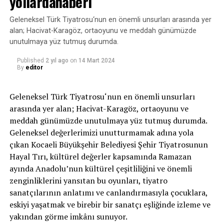
yollardahaberi
Sevimli halleriyle gönülleri fetheden 3-6 yaş arasındaki
minikler, gösterilerine İstiklal Marşı’yla başladı.
Geleneksel Türk Tiyatrosu‘nun en önemli unsurları arasında yer
İzleyenlerden büyük alkış alan çocuklar, okudukları 23
alan; Hacivat-Karagöz, ortaoyunu ve meddah günümüzde
Nisan temalı şiirlerle de 23 Nisan Ulusal Egemenlik ve
unutulmaya yüz tutmuş durumda.
Çocuk Bayramı’nın derin anlamını bir kez daha
hatırlattı. Çocuk şarkılarını dans koreografileriyle
Published
2 yıl ago
on
14 Mart 2024
By
editor
birleştirerek sevimli görüntüler oluşturan minikler,
“Atatürk’ün Çocukları” şarkısında Mustafa Kemal
Geleneksel Türk Tiyatrosu‘nun en önemli unsurları
Atatürk’ün fotoğrafını göstererek ailelerini hem
arasında yer alan; Hacivat-Karagöz, ortaoyunu ve
gururlandırdı hem de duygu dolu anlar yaşattı.
meddah günümüzde unutulmaya yüz tutmuş durumda.
Geleneksel değerlerimizi unutturmamak adına yola
çıkan Kocaeli Büyükşehir Belediyesi Şehir Tiyatrosunun
Kaynak: (BYZHA) Beyaz Haber Ajansı
Hayal Tırı, kültürel değerler kapsamında Ramazan
ayında Anadolu’nun kültürel çeşitliliğini ve önemli
zenginliklerini yansıtan bu oyunları, tiyatro
RELATED TOPICS:
sanatçılarının anlatımı ve canlandırmasıyla çocuklara,
UP NEXT
eskiyi yaşatmak ve birebir bir sanatçı eşliğinde izleme ve
Aile Dizisi Yine Zirvedehaberi
yakından görme imkânı sunuyor.
DON'T MISS