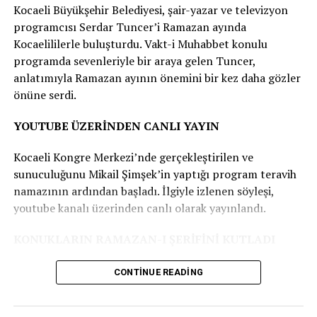
oynar. Karagöz, hatasını anlayarak; ormanların ve
Kocaeli Büyükşehir Belediyesi, şair-yazar ve televizyon
ağaçların canlıların yaşamındaki önemini kavrar.
programcısı Serdar Tuncer’i Ramazan ayında
Kocaelililerle buluşturdu. Vakt-i Muhabbet konulu
HAYAL TIRI PROGRAMI
programda sevenleriyle bir araya gelen Tuncer,
anlatımıyla Ramazan ayının önemini bir kez daha gözler
15 Mart 13.00 İzmit Akmeşe İlkokulu Okul Müdürü, 21
önüne serdi.
Mart 13.00 İzmit Solaklar İlkokulu, 22 Mart 13.00 İzmit
Hakkaniye İlkokulu, 24 Mart 19.45 İzmit Yeşilova
YOUTUBE ÜZERİNDEN CANLI YAYIN
Fahrettin Paşa Ortaokulu Alt Caddesi, 28 Mart 13.00
İzmit TBMM İlkokulu, 29 Mart 13.00 Derince İshakçılar
Kocaeli Kongre Merkezi’nde gerçekleştirilen ve
İlkokulu, 2 Nisan 13.00 Kandıra Akçaova İlkokulu, 3
sunuculuğunu Mikail Şimşek’in yaptığı program teravih
Nisan 13.00 Kandıra Anadolu Kalkınma Vakfı Bağırganlı
namazının ardından başladı. İlgiyle izlenen söyleşi,
İlkokulu, 4 Nisan 13.00 Kandıra Kefken Şehit Oğuz Kır
youtube kanalı üzerinden canlı olarak yayınlandı.
İlkokulu, 5 Nisan 13.00 Kandıra Kocakaymaz Yunus
Emre İlkokulu, 8 Nisan 13.00 Körfez Sevindikli İlkokulu.
KONUKLARIN RAMAZAN-I ŞERİFİNİ KUTLADI
Kaynak: (BYZHA) Beyaz Haber Ajansı
Serdar Tuncer programa konukların Ramazan-ı
CONTINUE READING
şeriflerini kutlayarak başladı. Ramazana kavuşmanın
sevincini yaşadıklarını kaydeden Tuncer, “Allahü Teala