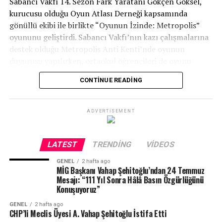
Sabancı Vakfı 14. Sezon Fark Yaratanı Gökçen Göksel,
kurucusu olduğu Oyun Atlası Derneği kapsamında
gönüllü ekibi ile birlikte “Oyunun İzinde: Metropolis”
oyununu geliştirdi. Sabancı Vakfı’nın kazı çalışmalarına
destek olduğu Metropolis Anti Kenti’nde oyunun
duyurusu yapılırken, ortaokul öğrencileri de oyunu
yerinde deneyimleme imkanı yakaladı. Bir antik kenti
CONTINUE READING
yaşadığı dönemdeki unsurlarla oyunculara aktaran
oyunun tasarımı tamamen oyuncu deneyimine yönelik
oluşturuldu.
ADVERTISEMENT
Sabancı Vakfı 14. Sezon Fark Yaratanı Gökçen Göksel
öğrencilerle gerçekleştirilen etkinliğin ardından yaptığı
LATEST
TRENDING
VIDEOS
açıklamada, “Oyunun en büyük hedefi kültürel mirası
GENEL
2 hafta ago
deneyim yoluyla keşfedip oyuncuların yaşadığı coğrafya
MİG Başkanı Vahap Şehitoğlu’ndan 24 Temmuz
ile geçmişten bugüne bağ kurmasını sağlamak.
Mesajı: “111 Yıl Sonra Hâlâ Basın Özgürlüğünü
Konuşuyoruz”
Metropolis Antik Kenti’ndeki önemli kültürel miras
öğelerini dönemin görevleri ile deneyimleyen öğrenciler,
GENEL
2 hafta ago
CHP’li Meclis Üyesi A. Vahap Şehitoğlu İstifa Etti
kimi zaman hamamın görevlisi, kimi zaman mecliste