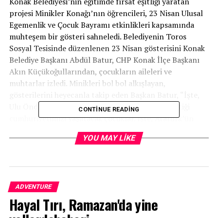
Konak Belediyesi’nin eğitimde fırsat eşitliği yaratan
projesi Minikler Konağı’nın öğrencileri, 23 Nisan Ulusal
Egemenlik ve Çocuk Bayramı etkinlikleri kapsamında
muhteşem bir gösteri sahneledi. Belediyenin Toros
Sosyal Tesisinde düzenlenen 23 Nisan gösterisini Konak
Belediye Başkanı Abdül Batur, CHP Konak İlçe Başkanı
Akın Küçükoğullarından, çocukların aileleri ve
muhtarlar izledi. Minikleri bol bol alkışlayan,
gösterilerini heyecanla takip eden Başkan Batur, “İşte,
Ulu Önder Mustafa Kemal Atatürk’ün emanet ettiği
CONTINUE READING
cumhuriyetimizi yaşatacak çocuklar. İşte, Atatürk’ün
çocukları. Sizler bizim umudumuz, geleceğimiz, her
YOU MAY LIKE
şeyimizsiniz. Sizleri çok seviyoruz” dedi.
Atatürk’ün çocukları gönülleri fethetti
Kırmızı beyaz elbiseleri ve Atatürk baskılı tişörtleriyle
ADVENTURE
sahnedeki yerlerini alan çocuklar, 23 Nisan kutlamaları
Hayal Tırı, Ramazan'da yine
için haftalardır hazırlandıkları gösterilerini sergilediler.