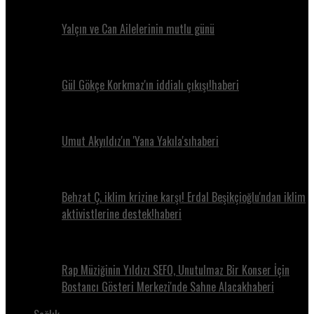
Yalçın ve Can Ailelerinin mutlu günü
Gül Gökçe Korkmaz'ın iddialı çıkışı!haberi
Umut Akyıldız'ın 'Yana Yakıla'sıhaberi
Behzat Ç. iklim krizine karşı! Erdal Beşikçioğlu'ndan iklim
aktivistlerine destek!haberi
Rap Müziğinin Yıldızı SEFO, Unutulmaz Bir Konser İçin
Bostancı Gösteri Merkezi'nde Sahne Alacakhaberi