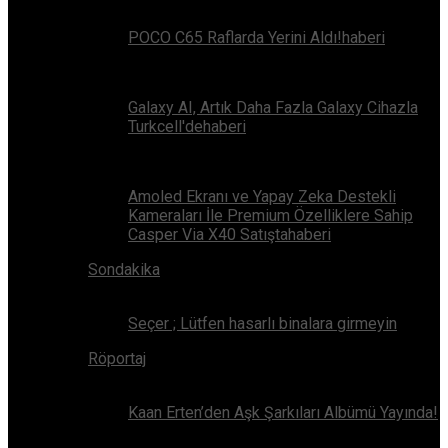
POCO C65 Raflarda Yerini Aldı!haberi
Galaxy AI, Artık Daha Fazla Galaxy Cihazla
Turkcell'dehaberi
Amoled Ekranı ve Yapay Zeka Destekli
Kameraları İle Premium Özelliklere Sahip
Casper Via X40 Satıştahaberi
Sondakika
Seçer ; Lütfen hasarlı binalara girmeyin
Röportaj
Kaan Erten’den Aşk Şarkıları Albümü Yayında!