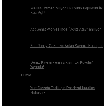
Melisa Özmen Milyonluk Evinin Kapılarını İlk
Kez Açtı!
Act Sanat Atölyesi’nde “Oğuz Atay” anılıyor
Ece Ronay, Gazeteci Aslan Sayım’a Konuştu!
Deniz Kayran yeni şarkısı ‘Kör Kuyular’
Yayında!
Dünya
Yurt Dışında Tatili İçin Pandemi Kuralları
Nelerdir?