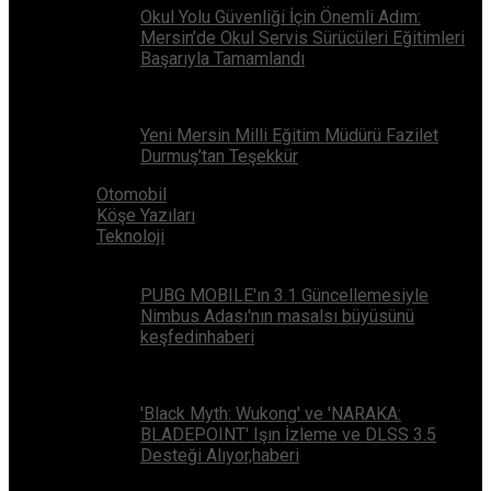
Okul Yolu Güvenliği İçin Önemli Adım:
Mersin’de Okul Servis Sürücüleri Eğitimleri
Başarıyla Tamamlandı
Yeni Mersin Milli Eğitim Müdürü Fazilet
Durmuş’tan Teşekkür
Otomobil
Köşe Yazıları
Teknoloji
PUBG MOBILE'ın 3.1 Güncellemesiyle
Nimbus Adası'nın masalsı büyüsünü
keşfedinhaberi
'Black Myth: Wukong' ve 'NARAKA:
BLADEPOINT' Işın İzleme ve DLSS 3.5
Desteği Alıyor,haberi