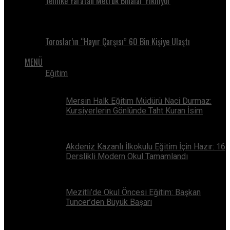
Tehlike Yaratan Metruk Binalar Yıkılıyor
Toroslar’ın “Hayır Çarşısı” 60 Bin Kişiye Ulaştı
MENÜ
Eğitim
Mersin Halk Eğitim Müdürü Naci Durmaz:
Kursiyerlerin Gönlünde Taht Kuran İsim
Akdeniz Kazanlı İlkokulu Eğitim İçin Hazır: 16
Derslikli Modern Okul Tamamlandı
Mezitli’de Okul Öncesi Eğitim: Başkan
Tuncer’den Büyük Başarı