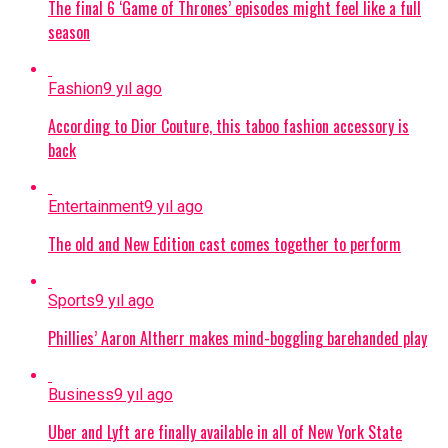
The final 6 ‘Game of Thrones’ episodes might feel like a full
season
Fashion
9 yıl ago
According to Dior Couture, this taboo fashion accessory is
back
Entertainment
9 yıl ago
The old and New Edition cast comes together to perform
Sports
9 yıl ago
Phillies’ Aaron Altherr makes mind-boggling barehanded play
Business
9 yıl ago
Uber and Lyft are finally available in all of New York State