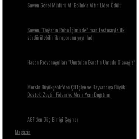
Suwen Genel Müdürü Ali Bolluk’a Altın Lider Ödülü
Suwen, “Doğanın Ruhu İçimizde” manifestosuyla ilk
sürdürülebilirlik raporunu yayınladı
Hasan Rıdvanoğulları “Unutulan Esnafın Umudu Olacağız”
Mersin Büyükşehir’den Çiftçiye ve Hayvancıya Büyük
Destek: Zeytin Fidanı ve Mısır Yem Dağıtımı
AGF’den Güç Birliği Çağrısı
Magazin