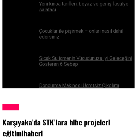
Yeni kinoa tarifleri, beyaz ve geniş fasülye
salatası
Çocuklar ile pişirmek – onları nasıl dahil
edersiniz
Sıcak Su İçmenin Vücudunuza İyi Geleceğini
Gösteren 6 Sebep
Dondurma Makinesi Ücretsiz Çikolata
Eğitim
Karşıyaka’da STK’lara hibe projeleri
eğitimihaberi