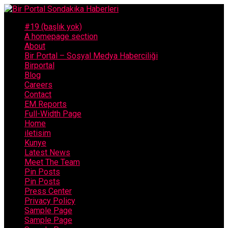
#19 (başlık yok)
A homepage section
About
Bir Portal – Sosyal Medya Haberciliği
Birportal
Blog
Careers
Contact
EM Reports
Full-Width Page
Home
iletisim
Kunye
Latest News
Meet The Team
Pin Posts
Pin Posts
Press Center
Privacy Policy
Sample Page
Sample Page