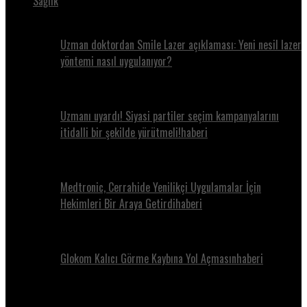
Sağlık
Uzman doktordan Smile Lazer açıklaması: Yeni nesil lazer
yöntemi nasıl uygulanıyor?
Uzmanı uyardı! Siyasi partiler seçim kampanyalarını
itidalli bir şekilde yürütmeli!haberi
Medtronic, Cerrahide Yenilikçi Uygulamalar İçin
Hekimleri Bir Araya Getirdihaberi
Glokom Kalıcı Görme Kaybına Yol Açmasınhaberi