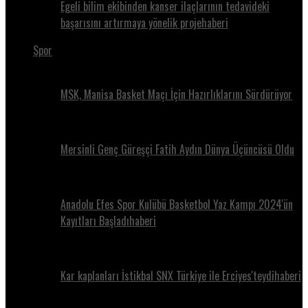
Egeli bilim ekibinden kanser ilaçlarının tedavideki
başarısını artırmaya yönelik projehaberi
Spor
MSK, Manisa Basket Maçı İçin Hazırlıklarını Sürdürüyor
Mersinli Genç Güreşçi Fatih Aydın Dünya Üçüncüsü Oldu
Anadolu Efes Spor Kulübü Basketbol Yaz Kampı 2024'ün
Kayıtları Başladıhaberi
Kar kaplanları İstikbal SNX Türkiye ile Erciyes'teydihaberi