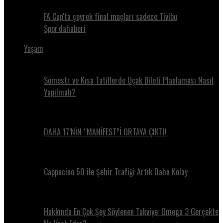
FA Cup'ta çeyrek final maçları sadece Tivibu
Spor'dahaberi
Yaşam
Sömestr ve Kısa Tatillerde Uçak Bileti Planlaması Nasıl
Yapılmalı?
DAHA 17’NİN “MANİFEST”İ ORTAYA ÇIKTI!
Cappucino 50 ile Şehir Trafiği Artık Daha Kolay
Hakkında En Çok Şey Söylenen Takviye: Omega 3 Gerçekte