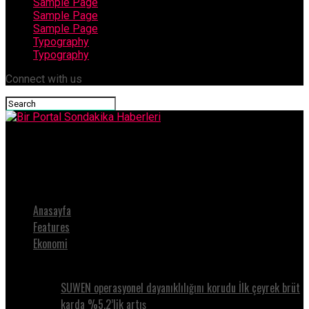
Sample Page
Sample Page
Sample Page
Typography
Typography
Connect with us
Bir Portal Sondakika Haberleri
Karşıyaka’da STK’lara hibe projeleri eğitimihaberi
Anasayfa
Features
Ekonomi
SUWEN operasyonel dayanıklılığını korudu İlk çeyrek brüt
karda %5.2’lik artış