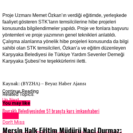
Proje Uzmanı Memet Özkan’ın verdiği eğitimde, yerleşkede
faaliyet gösteren STK’ların temsilcilerine hibe projeleri
konusunda bilgilendirmeler yapıldı. Proje ve fonlara başvuru
yöntemleri ve proje yazımının genel teknikleri anlatıldı.
Çalışma alanlarına yönelik hibe projeleri konusunda da bilgi
sahibi olan STK temsilcileri, Özkan’a ve eğitim düzenleyen
Karşıyaka Belediyesi ile Türkiye Yardım Sevenler Derneği
Karşıyaka Şubesi’ne teşekkürlerini iletti.
Kaynak: (BYZHA) – Beyaz Haber Ajansı
Continue Reading
Related Topics:
Up Next
You may like
Bayraklı Belediyesinden 51 branşta kurs imkanıhaberi
Eğitim
Don't Miss
Mersin Halk Eğitim Müdürü Naci Durmaz: