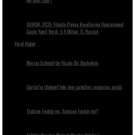
Ne Vaat Eder?
SUWEN, 2025 Yılında Piyasa Koşullarına Operasyonel
Güçle Yanıt Verdi: 5,9 Milyar TL Hasılat
Yerel Haber
Mersin Erdemli’de Yüzakı Bir Başhekim
Gürtat’ın Ulukent’teki dev şarküteri mağazası açıldı
Trabzon Fındığı mı, Samsun Fındığı mı?