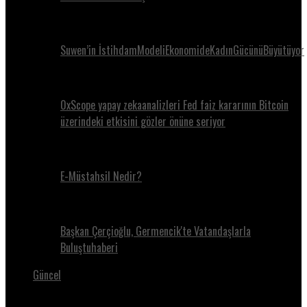
Suwen’in İstihdamModeliEkonomideKadınGücünüBüyütüyor
0xScope yapay zekaanalizleri Fed faiz kararının Bitcoin
üzerindeki etkisini gözler önüne seriyor
E-Müstahsil Nedir?
Başkan Çerçioğlu, Germencik'te Vatandaşlarla
Buluştuhaberi
Güncel