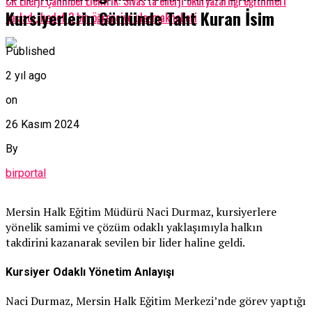
CK Enerji Çamlıbel Elektrik: Sivas’ta enerji okuryazarlığı eğitimleri
Kursiyerlerin Gönlünde Taht Kuran İsim
başladı, hedef 3 bin öğrenciye ulaşmakhaberi
Published
2 yıl ago
on
26 Kasım 2024
By
birportal
Mersin Halk Eğitim Müdürü Naci Durmaz, kursiyerlere
yönelik samimi ve çözüm odaklı yaklaşımıyla halkın
takdirini kazanarak sevilen bir lider haline geldi.
Kursiyer Odaklı Yönetim Anlayışı
Naci Durmaz, Mersin Halk Eğitim Merkezi’nde görev yaptığı