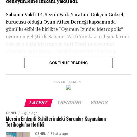
deneyimleme imkanı yakaladı.
Sabancı Vakfı 14. Sezon Fark Yaratanı Gökçen Göksel,
kurucusu olduğu Oyun Atlası Derneği kapsamında
gönüllü ekibi ile birlikte “Oyunun İzinde: Metropolis”
oyununu geliştirdi. Sabancı Vakfı’nın kazı çalışmalarına
destek olduğu Metropolis Anti Kenti’nde oyunun
duyurusu yapılırken, ortaokul öğrencileri de oyunu
yerinde deneyimleme imkanı yakaladı. Bir antik kenti
CONTINUE READING
yaşadığı dönemdeki unsurlarla oyunculara aktaran
oyunun tasarımı tamamen oyuncu deneyimine yönelik
oluşturuldu.
ADVERTISEMENT
Sabancı Vakfı 14. Sezon Fark Yaratanı Gökçen Göksel
öğrencilerle gerçekleştirilen etkinliğin ardından yaptığı
LATEST
TRENDING
VIDEOS
açıklamada, “Oyunun en büyük hedefi kültürel mirası
GENEL
2 gün ago
deneyim yoluyla keşfedip oyuncuların yaşadığı coğrafya
Mersin Erdemli Sahillerindeki Sorunlar Kaymakam
ile geçmişten bugüne bağ kurmasını sağlamak.
Tetikoğlu’na İletildi
Metropolis Antik Kenti’ndeki önemli kültürel miras
GENEL
3 hafta ago