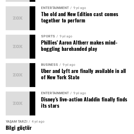
geleceğimize yön verecek çocukların tarihlerini daha
eğlenceli yollardan öğrenmelerine katkı sağladı.
ENTERTAINMENT
9 yıl ago
The old and New Edition cast comes
Etkinliğin gerçekleşmesine katkıda bulunan Sabancı
together to perform
Vakfı Fark Yaratanı Gökçen Göksel’e teşekkür ediyorum.”
şeklinde konuştu.
SPORTS
9 yıl ago
Phillies’ Aaron Altherr makes mind-
Metropolis Antik Kenti’ndeki etkinlik bitiminde her
boggling barehanded play
öğrenci, geçmişle bugün arasında oyunla kurulan bağ
sayesinde kültürel miras öğelerini korumak, yaşatmak ve
bu değerleri yaygınlaştırmak için “Metropolis Kaşifi”
BUSINESS
9 yıl ago
Uber and Lyft are finally available in all
unvanına kavuştu.
of New York State
Kaynak: (BYZHA) Beyaz Haber Ajansı
ENTERTAINMENT
9 yıl ago
Disney’s live-action Aladdin finally finds
its stars
YAŞAM TARZI
4 yıl ago
Bilgi güçtür