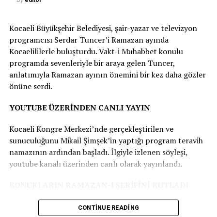
By
editor
ve çocuklar ile anlaşarak, Karagöz’e kurmaca bir oyun
oynar. Karagöz, hatasını anlayarak; ormanların ve
Kocaeli Büyükşehir Belediyesi, şair-yazar ve televizyon
ağaçların canlıların yaşamındaki önemini kavrar.
programcısı Serdar Tuncer’i Ramazan ayında
Kocaelililerle buluşturdu. Vakt-i Muhabbet konulu
HAYAL TIRI PROGRAMI
programda sevenleriyle bir araya gelen Tuncer,
anlatımıyla Ramazan ayının önemini bir kez daha gözler
15 Mart 13.00 İzmit Akmeşe İlkokulu Okul Müdürü, 21
önüne serdi.
Mart 13.00 İzmit Solaklar İlkokulu, 22 Mart 13.00 İzmit
Hakkaniye İlkokulu, 24 Mart 19.45 İzmit Yeşilova
YOUTUBE ÜZERİNDEN CANLI YAYIN
Fahrettin Paşa Ortaokulu Alt Caddesi, 28 Mart 13.00
İzmit TBMM İlkokulu, 29 Mart 13.00 Derince İshakçılar
Kocaeli Kongre Merkezi’nde gerçekleştirilen ve
İlkokulu, 2 Nisan 13.00 Kandıra Akçaova İlkokulu, 3
sunuculuğunu Mikail Şimşek’in yaptığı program teravih
Nisan 13.00 Kandıra Anadolu Kalkınma Vakfı Bağırganlı
namazının ardından başladı. İlgiyle izlenen söyleşi,
İlkokulu, 4 Nisan 13.00 Kandıra Kefken Şehit Oğuz Kır
youtube kanalı üzerinden canlı olarak yayınlandı.
İlkokulu, 5 Nisan 13.00 Kandıra Kocakaymaz Yunus
Emre İlkokulu, 8 Nisan 13.00 Körfez Sevindikli İlkokulu.
KONUKLARIN RAMAZAN-I ŞERİFİNİ KUTLADI
Kaynak: (BYZHA) Beyaz Haber Ajansı
Serdar Tuncer programa konukların Ramazan-ı
CONTINUE READING