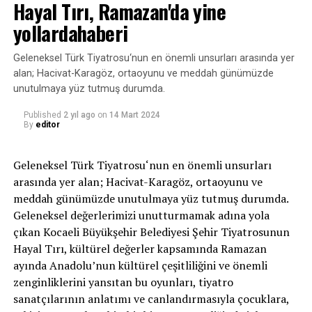
Hayal Tırı, Ramazan'da yine
DON'T MISS
yollardahaberi
Depremzede Çocuklara Tiyatro Moralihaberi
Geleneksel Türk Tiyatrosu‘nun en önemli unsurları arasında yer
alan; Hacivat-Karagöz, ortaoyunu ve meddah günümüzde
unutulmaya yüz tutmuş durumda.
Published
2 yıl ago
on
14 Mart 2024
By
editor
Geleneksel Türk Tiyatrosu‘nun en önemli unsurları
arasında yer alan; Hacivat-Karagöz, ortaoyunu ve
meddah günümüzde unutulmaya yüz tutmuş durumda.
Geleneksel değerlerimizi unutturmamak adına yola
çıkan Kocaeli Büyükşehir Belediyesi Şehir Tiyatrosunun
Hayal Tırı, kültürel değerler kapsamında Ramazan
ayında Anadolu’nun kültürel çeşitliliğini ve önemli
zenginliklerini yansıtan bu oyunları, tiyatro
sanatçılarının anlatımı ve canlandırmasıyla çocuklara,