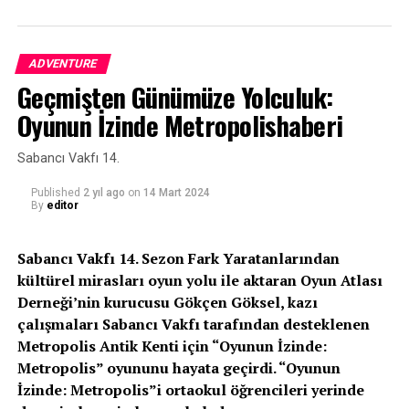
şeriflerini kutlayarak başladı. Ramazana kavuşmanın
sevincini yaşadıklarını kaydeden Tuncer, “Allahü Teala
bayrama da sevdiklerimizle birlikte sağlıkla, afiyetle
ADVENTURE
eriştirsin inşallah. Ramazanda günahları affedilenlerden
Geçmişten Günümüze Yolculuk:
eylesin hepimizi” şeklinde konuştu.
Oyunun İzinde Metropolishaberi
TUNCER’DEN BÜYÜKŞEHİR’E TEŞEKKÜR
Sabancı Vakfı 14.
Yıllarca unutulmayacak bir Ramazan sohbeti
gerçekleştiren Serdar Tuncer’e konuklar alkışlarıyla
Published
2 yıl ago
on
14 Mart 2024
By
editor
karşılık verdi. Tuncer de, Ramazan gibi mübarek bir ayda
kendisini Kocaelililerle buluşturduğu için Kocaeli
Büyükşehir Belediyesi’ne teşekkür etti.
Sabancı Vakfı 14. Sezon Fark Yaratanlarından
kültürel mirasları oyun yolu ile aktaran Oyun Atlası
Kaynak: (BYZHA) Beyaz Haber Ajansı
Derneği’nin kurucusu Gökçen Göksel, kazı
çalışmaları Sabancı Vakfı tarafından desteklenen
Metropolis Antik Kenti için “Oyunun İzinde:
Metropolis” oyununu hayata geçirdi. “Oyunun
İzinde: Metropolis”i ortaokul öğrencileri yerinde