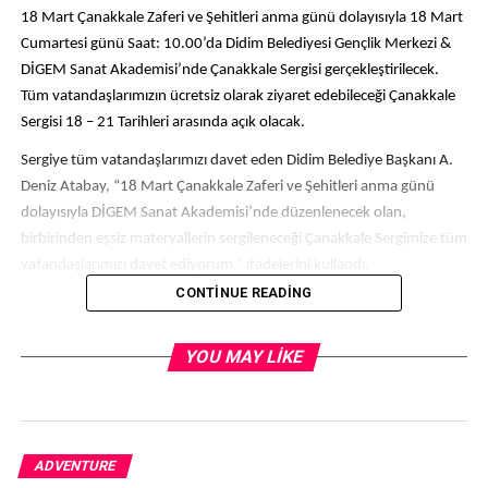
18 Mart Çanakkale Zaferi ve Şehitleri anma günü dolayısıyla 18 Mart
Cumartesi günü Saat: 10.00’da Didim Belediyesi Gençlik Merkezi &
DİGEM Sanat Akademisi’nde Çanakkale Sergisi gerçekleştirilecek.
Tüm vatandaşlarımızın ücretsiz olarak ziyaret edebileceği Çanakkale
Sergisi 18 – 21 Tarihleri arasında açık olacak.
Sergiye tüm vatandaşlarımızı davet eden Didim Belediye Başkanı A.
Deniz Atabay, “18 Mart Çanakkale Zaferi ve Şehitleri anma günü
dolayısıyla DİGEM Sanat Akademisi’nde düzenlenecek olan,
birbirinden eşsiz materyallerin sergileneceği Çanakkale Sergimize tüm
vatandaşlarımızı davet ediyorum.” ifadelerini kullandı.
CONTINUE READING
Kaynak: (BYZHA) – Beyaz Haber Ajansı
YOU MAY LIKE
RELATED TOPICS:
UP NEXT
Türk Resim Sanatının Öncü İsimlerinden Hoca Ali Rıza'nın
ADVENTURE
100 Yıllık Resimleri Üsküdar'da Sergileniyorhaberi