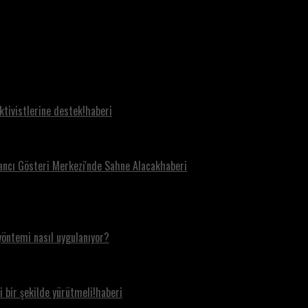
aktivistlerine destek!haberi
tancı Gösteri Merkezi'nde Sahne Alacakhaberi
yöntemi nasıl uygulanıyor?
i bir şekilde yürütmeli!haberi