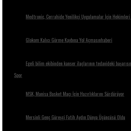
Medtronic, Cerrahide Yenilikçi Uygulamalar İçin Hekimleri
Glokom Kalıcı Görme Kaybına Yol Açmasınhaberi
Egeli bilim ekibinden kanser ilaçlarının tedavideki başarısı
Spor
MSK, Manisa Basket Maçı İçin Hazırlıklarını Sürdürüyor
Mersinli Genç Güreşçi Fatih Aydın Dünya Üçüncüsü Oldu