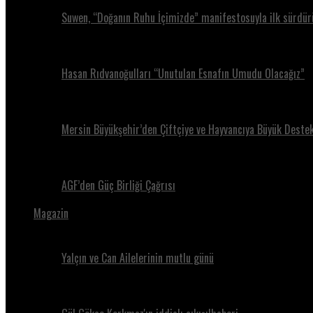
Suwen, “Doğanın Ruhu İçimizde” manifestosuyla ilk sürdürül
Hasan Rıdvanoğulları “Unutulan Esnafın Umudu Olacağız”
Mersin Büyükşehir’den Çiftçiye ve Hayvancıya Büyük Destek
AGF’den Güç Birliği Çağrısı
Magazin
Yalçın ve Can Ailelerinin mutlu günü