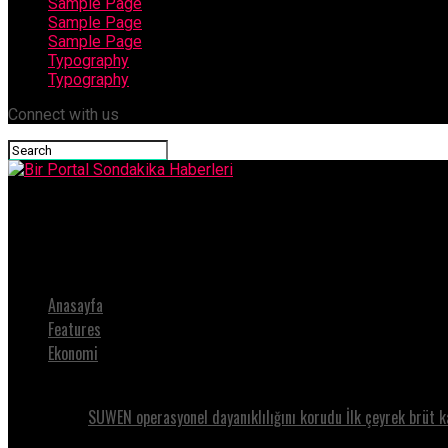
Sample Page
Sample Page
Sample Page
Typography
Typography
Connect with us
Bir Portal Sondakika Haberleri
Bornovalı üreticilere zeytin budama eğitimihaberi
Anasayfa
Features
Ekonomi
SUWEN operasyonel dayanıklılığını korudu İlk çeyrek brüt k