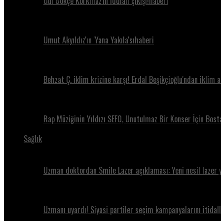
Gül Gökçe Korkmaz'ın iddialı çıkışı!haberi
Umut Akyıldız'ın 'Yana Yakıla'sıhaberi
Behzat Ç. iklim krizine karşı! Erdal Beşikçioğlu'ndan iklim 
Rap Müziğinin Yıldızı SEFO, Unutulmaz Bir Konser İçin Bos
Sağlık
Uzman doktordan Smile Lazer açıklaması: Yeni nesil lazer 
Uzmanı uyardı! Siyasi partiler seçim kampanyalarını itidall