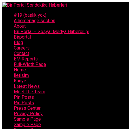
#19 (başlık yok)
A homepage section
About
Bir Portal – Sosyal Medya Haberciliği
Birportal
Blog
Careers
Contact
EM Reports
Full-Width Page
Home
iletisim
Kunye
Latest News
Meet The Team
Pin Posts
Pin Posts
Press Center
Privacy Policy
Sample Page
Sample Page