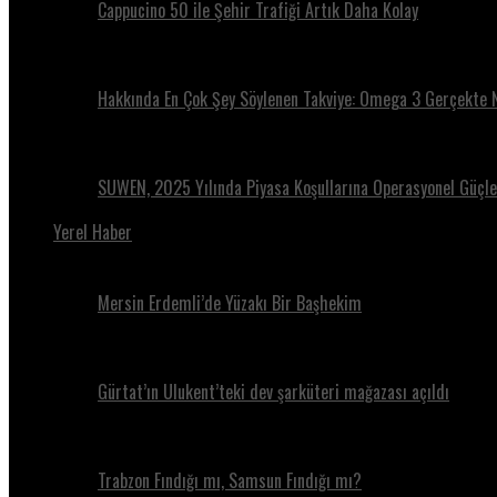
Cappucino 50 ile Şehir Trafiği Artık Daha Kolay
Hakkında En Çok Şey Söylenen Takviye: Omega 3 Gerçekte 
SUWEN, 2025 Yılında Piyasa Koşullarına Operasyonel Güçle 
Yerel Haber
Mersin Erdemli’de Yüzakı Bir Başhekim
Gürtat’ın Ulukent’teki dev şarküteri mağazası açıldı
Trabzon Fındığı mı, Samsun Fındığı mı?