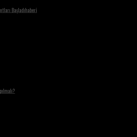
ıtları Başladıhaberi
pılmalı?