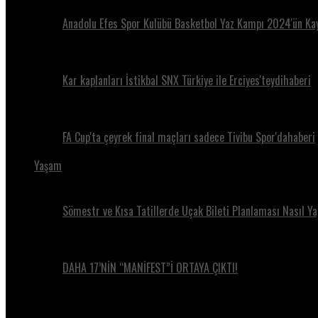
Anadolu Efes Spor Kulübü Basketbol Yaz Kampı 2024'ün Kay
Kar kaplanları İstikbal SNX Türkiye ile Erciyes'teydihaberi
FA Cup'ta çeyrek final maçları sadece Tivibu Spor'dahaberi
Yaşam
Sömestr ve Kısa Tatillerde Uçak Bileti Planlaması Nasıl Ya
DAHA 17’NİN “MANİFEST”İ ORTAYA ÇIKTI!