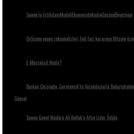
Suwen’in İstihdamModeliEkonomideKadınGücünüBüyütüyor
0xScope yapay zekaanalizleri Fed faiz kararının Bitcoin üze
E-Müstahsil Nedir?
Başkan Çerçioğlu, Germencik'te Vatandaşlarla Buluştuhaber
Güncel
Suwen Genel Müdürü Ali Bolluk’a Altın Lider Ödülü