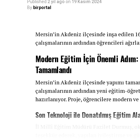
Published
2 yıl ago
on
19 Kasım 2024
By
birportal
Naci Durmaz’ın etkili iletişim becerileri, 
temelini oluşturdu. Sorunlara çözüm odakl
kendisine duyduğu bağlılığı artırarak, onu
Mersin’in Akdeniz ilçesinde inşa edilen 16
anılmasını sağladı.
çalışmalarının ardından öğrencileri ağırl
Mersin Halk Eğitim Müdürü Naci Durmaz, k
Modern Eğitim İçin Önemli Adım: 1
verdiği önem ve iletişim becerileriyle kur
Tamamlandı
öne çıkıyor. Bu başarı, halk eğitim kurum
vurguluyor.
Mersin’in Akdeniz ilçesinde yapımı tamam
çalışmalarının ardından yeni eğitim-öğre
hazırlanıyor. Proje, öğrencilere modern ve
Son Teknoloji ile Donatılmış Eğitim Al
İl Millî Eğitim Müdürü Fazilet Durmuş, 
teşekkür ederek, yapılan iyileştirme ve gü