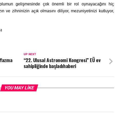
toplumun gelişmesinde çok önemli bir rol oynayacağını hiç
n ve zihninizin açık olmasını diliyor, mezuniyetinizi kutluyor,
sı
UP NEXT
 Yazma
“22. Ulusal Astronomi Kongresi” EÜ ev
sahipliğinde başladıhaberi
YOU MAY LIKE