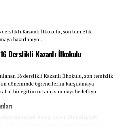
kursiyerlerle kurduğu güvene dayalı ilişkisinin
ı yaklaşımı ve empati yeteneği, kursiyerlerin
n halk eğitim alanında örnek bir lider olarak
 derslikli Kazanlı İlkokulu, son temizlik
amaya hazırlanıyor.
ursiyer odaklı yaklaşımı, eğitimde kaliteye
6 Derslikli Kazanlı İlkokulu
siyerlerin gönlünde taht kurmuş bir isim olarak
larının toplumsal gelişimdeki önemini bir kez daha
lanan 16 derslikli Kazanlı İlkokulu, son temizlik
tim döneminde öğrencilerini karşılamaya
 rahat bir eğitim ortamı sunmayı hedefliyor.
anları
okulun yapımında emeği geçen tüm ekiplere
çlendirme çalışmalarının, öğrencilerin en iyi