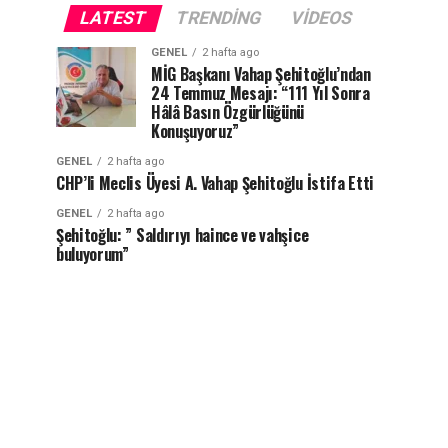
LATEST
TRENDING
VIDEOS
GENEL
2 hafta ago
MİG Başkanı Vahap Şehitoğlu’ndan
24 Temmuz Mesajı: “111 Yıl Sonra
Hâlâ Basın Özgürlüğünü
Konuşuyoruz”
GENEL
2 hafta ago
CHP’li Meclis Üyesi A. Vahap Şehitoğlu İstifa Etti
GENEL
2 hafta ago
Şehitoğlu: ” Saldırıyı haince ve vahşice
buluyorum”