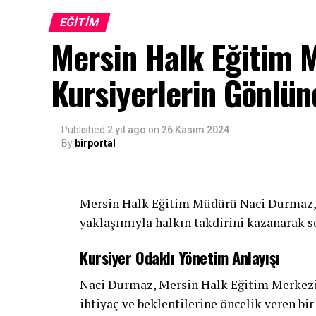
EĞITIM
Mersin Halk Eğitim 
Kursiyerlerin Gönlün
Published
2 yıl ago
on
26 Kasım 2024
By
birportal
Mersin Halk Eğitim Müdürü Naci Durmaz, 
yaklaşımıyla halkın takdirini kazanarak sev
Kursiyer Odaklı Yönetim Anlayışı
Naci Durmaz, Mersin Halk Eğitim Merkezi’
ihtiyaç ve beklentilerine öncelik veren bir