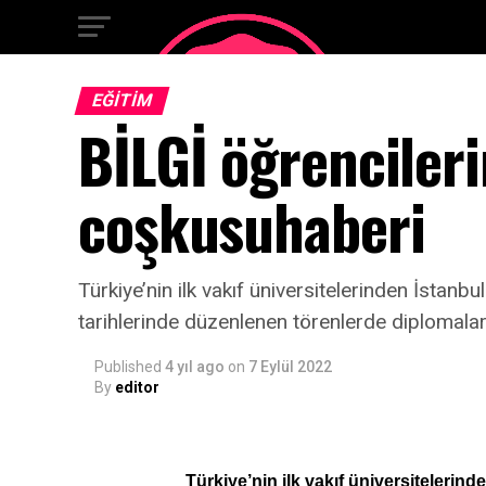
EĞITIM
BİLGİ öğrenciler
coşkusuhaberi
Türkiye’nin ilk vakıf üniversitelerinden İstanb
tarihlerinde düzenlenen törenlerde diplomaları
Published
4 yıl ago
on
7 Eylül 2022
By
editor
Türkiye’nin ilk vakıf üniversitelerind