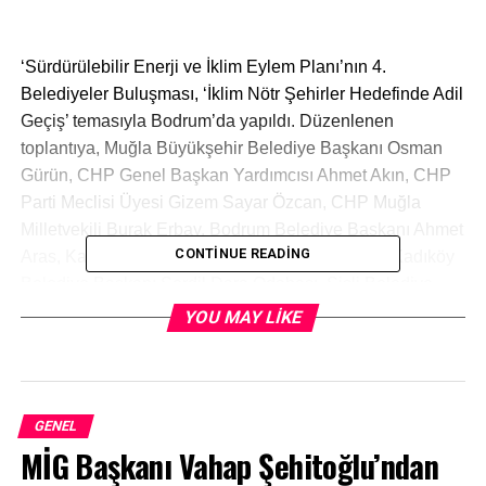
‘Sürdürülebilir Enerji ve İklim Eylem Planı’nın 4.
Belediyeler Buluşması, ‘İklim Nötr Şehirler Hedefinde Adil
Geçiş’ temasıyla Bodrum’da yapıldı. Düzenlenen
toplantıya, Muğla Büyükşehir Belediye Başkanı Osman
Gürün, CHP Genel Başkan Yardımcısı Ahmet Akın, CHP
Parti Meclisi Üyesi Gizem Sayar Özcan, CHP Muğla
Milletvekili Burak Erbay, Bodrum Belediye Başkanı Ahmet
CONTINUE READING
Aras, Karşıyaka Belediye Başkanı Cemil Tugay, Kadıköy
Belediye Başkanı Şerdil Dara Odabaşı, Şişli Belediye
Başkanı Muammer Keskin, Seyhan Belediye Başkanı Akif
YOU MAY LIKE
Kemal Akay ile Tepebaşı Belediye Başkanı Ahmet Ataç,
Nilüfer Belediye Başkan Yardımcısı Remzi Çınar, Milas
Belediye Başkanı Muhammet Tokat katıldı.
GENEL
MİG Başkanı Vahap Şehitoğlu’ndan