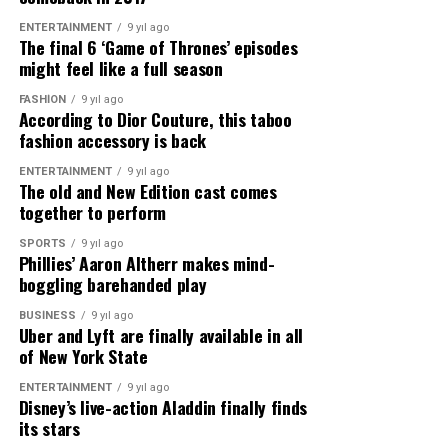
Şehitoğlu, olay sırasında DEM Parti Meclis Üyeleri Hıdır
ENTERTAINMENT
9 yıl ago
Berk ve Yakup Bozon ile DEM Parti Belediye Başkan
The final 6 ‘Game of Thrones’ episodes
Yardımcısı ve Meclis Üyesi Erdoğan Ay’ın bulunduğunu
might feel like a full season
belirterek, Erdoğan Ay’ın “Hepiniz saldırın” diye
FASHION
9 yıl ago
bağırmasının ardından tanımadığı üç kişinin de saldırıya
According to Dior Couture, this taboo
katıldığını öne sürdü.
fashion accessory is back
“Meclis salonundan zorla çıkarıldım”
ENTERTAINMENT
9 yıl ago
Şehitoğlu, meclis üyelerinin bulunduğu alandan
The old and New Edition cast comes
tanımadığı kişiler tarafından zorla çıkarıldığını, bina
together to perform
dışında da fiziki saldırıya uğradığını ifade etti.
SPORTS
9 yıl ago
Olay sırasında belediyenin bazı müdürleri ile
Phillies’ Aaron Altherr makes mind-
personelinin yaşananlara tanıklık ettiğini belirten
boggling barehanded play
Şehitoğlu, belediye bahçesini gören güvenlik kamerası
BUSINESS
9 yıl ago
kayıtlarının ise savcılığa verilmediğini iddia etti.
Uber and Lyft are finally available in all
“Görüntüleri izleyince saldırının boyutunu daha iyi
of New York State
gördüm”
ENTERTAINMENT
9 yıl ago
Gazetecilik mesleği boyunca birçok saldırıya maruz
Disney’s live-action Aladdin finally finds
kaldığını, bu nedenle çoğu zaman olayları büyütmediğini
its stars