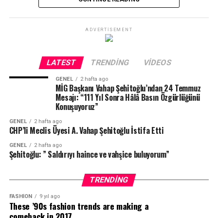
görevini yerine getirerek gelişmeleri kayıt altına almaya
olmadığını ifade eden Şehitoğlu, günümüzde basın
çalıştığını söyledi.
özgürlüğünü güçlendirecek uygulamaların hayata
“Telefonumu zorla aldılar, görüntü çekmem engellendi”
geçirilmesi gerektiğini söyledi.
ADVERTISEMENT
“Temennimiz; hiçbir gazetecinin haberinden dolayı
LATEST
TRENDING
VIDEOS
yargılanmadığı, baskıya uğramadığı ve özgürce görev
yapabildiği bir Türkiye’dir.” ifadeleriyle mesajını
GENEL
2 hafta ago
MİG Başkanı Vahap Şehitoğlu’ndan 24 Temmuz
tamamladı.
Mesajı: “111 Yıl Sonra Hâlâ Basın Özgürlüğünü
Konuşuyoruz”
GENEL
2 hafta ago
CHP’li Meclis Üyesi A. Vahap Şehitoğlu İstifa Etti
GENEL
2 hafta ago
Şehitoğlu: ” Saldırıyı haince ve vahşice buluyorum”
Şehitoğlu, Belediye Başkanı Abdurrahman Yıldız’ın AK
Parti Grup Sözcüsü’nün üzerine yürümesiyle başlayan
TRENDING
gerginliği görüntülemek isterken DEM Parti Meclis Üyesi
FASHION
9 yıl ago
Sibel Talmaç’ın telefonunu elinden zorla aldığını ve
These ’90s fashion trends are making a
haber görüntüsü çekmesini engellediğini iddia etti.
comeback in 2017