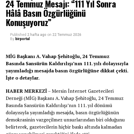
24 Temmuz Mesajı: “111 Yıl Sonra
Osman Gürün; “Nüfus artışının Muğla’ya zarar
vermemesi için gerekli çalışmaların yapılması
Hâlâ Basın Özgürlüğünü
gerekiyor”
Konuşuyoruz”
Toplantıda konuşan Muğla Büyükşehir Belediye Başkanı
Published
2 hafta ago
on
22 Temmuz 2026
Dr. Osman Gürün, “Devletin yetkili kurumlarıyla birlikte
By
birportal
nüfus artışının olumsuz etkilerine karşı gerekli önlemelerin
alınması gerekiyor. Şehrimizde birçok nokta özellikle
MİG Başkanı A. Vahap Şehitoğlu, 24 Temmuz
Bodrum şantiye hâline dönüştü. Daha önce yapılan
Basında Sansürün Kaldırılışı’nın 111. yılı dolayısıyla
planlar nedeniyle ilçe belediye başkanlarımızın bu
yayımladığı mesajda basın özgürlüğüne dikkat çekti.
planlara ‘dur’ demesi de mümkün değil. Bu planlar
İşte o detaylar.
belediye başkanı tarafından değil, diğer kurum, kuruluşlar
ve özellikle Bakanlıklar tarafından yapılıyor. Bu planlara
HABER MERKEZİ
– Mersin İnternet Gazetecileri
karşı belediyeler olarak biz hukuki yönden mücadele
Derneği (MİG) Başkanı A. Vahap Şehitoğlu, 24 Temmuz
etmeye çalışıyoruz. Bu düzenin değişmesi gerekiyor”
Basında Sansürün Kaldırılışı’nın 111. yıl dönümü
dedi.
dolayısıyla yayımladığı mesajda, basın özgürlüğünün
demokrasinin vazgeçilmez unsurlarından biri olduğunu
belirterek, gazetecilerin hiçbir baskı altında kalmadan