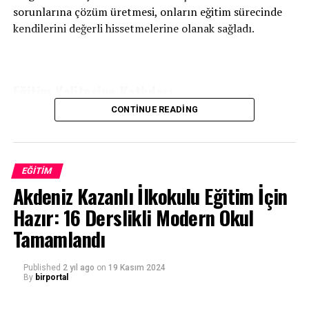
Konferansta İstanbul Okan Üniversitesi Aday İlişkileri
sorunlarına çözüm üretmesi, onların eğitim sürecinde
Müdürü Servet Gülsün Şirin sınav, gelecek, meslek ve
kendilerini değerli hissetmelerine olanak sağladı.
yaşam tercihleri konularında gençlere yol gösterecek bir
konuşma yaptı. Şirin, “Kendi potansiyelinizi açığa çıkarıp
onu hayata geçirmek en büyük başarıdır” ifadesini
Eğitim Kalitesine Katkıları
kullandı. Gençlere ertelemekten vazgeçmeleri
tavsiyesinde bulundu.
CONTINUE READING
Durmaz, halk eğitim merkezindeki kursların niteliğini
artırmak için çeşitli projelere öncülük etti. Eğitim
materyallerinin güncellenmesi, öğretmenlerin mesleki
Etkinlik, öğrencilerin akademisyenlerle sohbet ettiği
gelişimine yönelik çalışmalar ve yeni kurs
EĞITIM
programlarının oluşturulması gibi girişimlerle
fakülte-bölüm tanıtımları ve kampüs turu ile sona erdi.
Akdeniz Kazanlı İlkokulu Eğitim İçin
kursiyerlerin daha verimli bir eğitim almasını sağladı.
Hazır: 16 Derslikli Modern Okul
Sosyal Etkinliklerle Yakın İletişim
Tamamlandı
Kaynak: (BYZHA) – Beyaz Haber Ajansı
Kursiyerlerle düzenli olarak bir araya gelen Durmaz,
Published
2 yıl ago
on
19 Kasım 2024
sosyal etkinliklerde gösterdiği samimi yaklaşımıyla
By
birportal
RELATED TOPICS:
dikkat çekti. Sohbet toplantıları ve kursiyerlerle birebir
UP NEXT
görüşmeleri, onun yalnızca bir yönetici değil, aynı