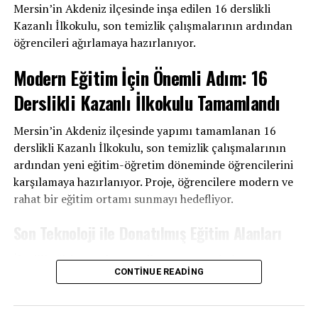
TEGV’den İzmir Çiğli Eğitim Parkı’na Tasarım ve Beceri
Mersin’in Akdeniz ilçesinde inşa edilen 16 derslikli
zamanda bir yol gösterici olarak görülmesini sağladı.
Atölyesihaberi
Kazanlı İlkokulu, son temizlik çalışmalarının ardından
öğrencileri ağırlamaya hazırlanıyor.
İletişim Becerileri ve Liderlik
DON'T MISS
TÜBİTAK Başkanı Prof. Dr. Mandal Ege Üniversitesine
Modern Eğitim İçin Önemli Adım: 16
konuk olacakhaberi
Naci Durmaz’ın etkili iletişim becerileri, kursiyerlerle
kurduğu güvene dayalı ilişkisinin temelini oluşturdu.
Derslikli Kazanlı İlkokulu Tamamlandı
Sorunlara çözüm odaklı yaklaşımı ve empati yeteneği,
kursiyerlerin kendisine duyduğu bağlılığı artırarak, onun
Mersin’in Akdeniz ilçesinde yapımı tamamlanan 16
halk eğitim alanında örnek bir lider olarak anılmasını
derslikli Kazanlı İlkokulu, son temizlik çalışmalarının
sağladı.
ardından yeni eğitim-öğretim döneminde öğrencilerini
karşılamaya hazırlanıyor. Proje, öğrencilere modern ve
Mersin Halk Eğitim Müdürü Naci Durmaz, kursiyer odaklı
rahat bir eğitim ortamı sunmayı hedefliyor.
yaklaşımı, eğitimde kaliteye verdiği önem ve iletişim
becerileriyle kursiyerlerin gönlünde taht kurmuş bir isim
Son Teknoloji ile Donatılmış Eğitim Alanları
olarak öne çıkıyor. Bu başarı, halk eğitim kurumlarının
İl Millî Eğitim Müdürü Fazilet Durmuş, okulun
toplumsal gelişimdeki önemini bir kez daha vurguluyor.
CONTINUE READING
yapımında emeği geçen tüm ekiplere teşekkür ederek,
yapılan iyileştirme ve güçlendirme çalışmalarının,
öğrencilerin en iyi şartlarda eğitim alabilmesi için